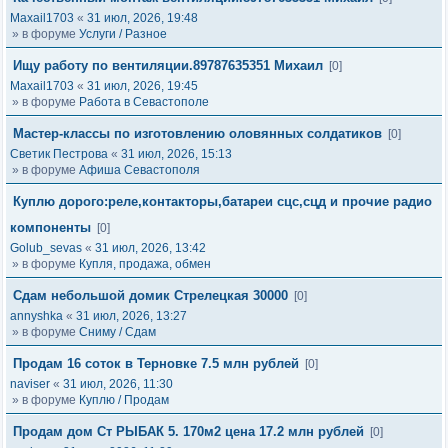
Maxail1703
«
31 июл, 2026, 19:48
» в форуме
Услуги / Разное
Ищу работу по вентиляции.89787635351 Михаил
[0]
Maxail1703
«
31 июл, 2026, 19:45
» в форуме
Работа в Севастополе
Мастер-классы по изготовлению оловянных солдатиков
[0]
Светик Пестрова
«
31 июл, 2026, 15:13
» в форуме
Афиша Севастополя
Куплю дорого:реле,контакторы,батареи сцс,сцд и прочие радио
компоненты
[0]
Golub_sevas
«
31 июл, 2026, 13:42
» в форуме
Купля, продажа, обмен
Сдам небольшой домик Стрелецкая 30000
[0]
annyshka
«
31 июл, 2026, 13:27
» в форуме
Сниму / Сдам
Продам 16 соток в Терновке 7.5 млн рублей
[0]
naviser
«
31 июл, 2026, 11:30
» в форуме
Куплю / Продам
Продам дом Ст РЫБАК 5. 170м2 цена 17.2 млн рублей
[0]