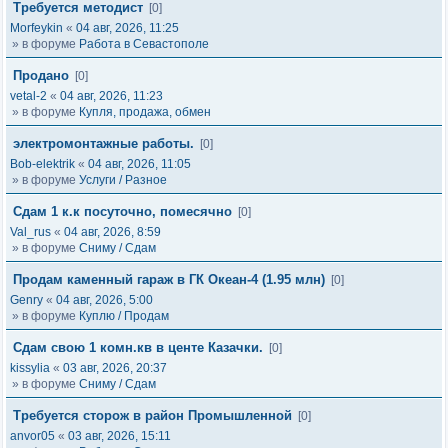
Требуется методист
[0]
Morfeykin
«
04 авг, 2026, 11:25
» в форуме
Работа в Севастополе
Продано
[0]
vetal-2
«
04 авг, 2026, 11:23
» в форуме
Купля, продажа, обмен
электромонтажные работы.
[0]
Bob-elektrik
«
04 авг, 2026, 11:05
» в форуме
Услуги / Разное
Сдам 1 к.к посуточно, помесячно
[0]
Val_rus
«
04 авг, 2026, 8:59
» в форуме
Сниму / Сдам
Продам каменный гараж в ГК Океан-4 (1.95 млн)
[0]
Genry
«
04 авг, 2026, 5:00
» в форуме
Куплю / Продам
Сдам свою 1 комн.кв в центе Казачки.
[0]
kissylia
«
03 авг, 2026, 20:37
» в форуме
Сниму / Сдам
Требуется сторож в район Промышленной
[0]
anvor05
«
03 авг, 2026, 15:11