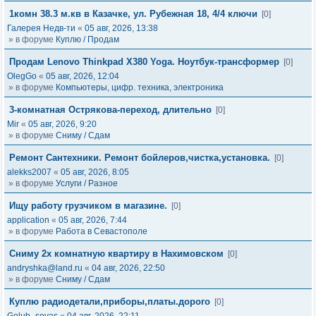
1комн 38.3 м.кв в Казачке, ул. Рубежная 18, 4/4 ключи
[0]
Галерея Недв-ти
«
05 авг, 2026, 13:38
» в форуме
Куплю / Продам
Продам Lenovo Thinkpad X380 Yoga. Ноутбук-трансформер
[0]
OlegGo
«
05 авг, 2026, 12:04
» в форуме
Компьютеры, цифр. техника, электроника
3-комнатная Острякова-переход, длительно
[0]
Mir
«
05 авг, 2026, 9:20
» в форуме
Сниму / Сдам
Ремонт Сантехники. Ремонт бойлеров,чистка,установка.
[0]
alekks2007
«
05 авг, 2026, 8:05
» в форуме
Услуги / Разное
Ищу работу грузчиком в магазине.
[0]
application
«
05 авг, 2026, 7:44
» в форуме
Работа в Севастополе
Сниму 2х комнатную квартиру в Нахимовском
[0]
andryshka@land.ru
«
04 авг, 2026, 22:50
» в форуме
Сниму / Сдам
Куплю радиодетали,приборы,платы.дорого
[0]