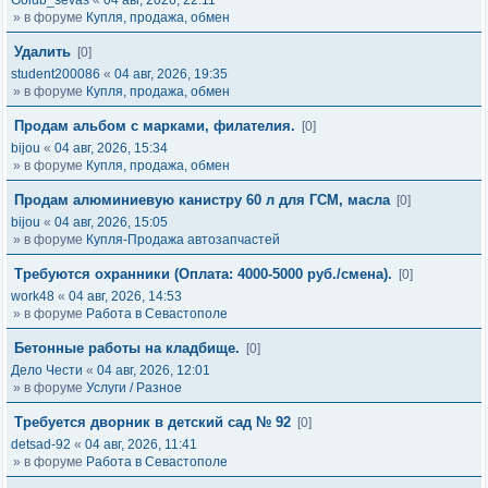
Golub_sevas
«
04 авг, 2026, 22:11
» в форуме
Купля, продажа, обмен
Удалить
[0]
student200086
«
04 авг, 2026, 19:35
» в форуме
Купля, продажа, обмен
Продам альбом с марками, филателия.
[0]
bijou
«
04 авг, 2026, 15:34
» в форуме
Купля, продажа, обмен
Продам алюминиевую канистру 60 л для ГСМ, масла
[0]
bijou
«
04 авг, 2026, 15:05
» в форуме
Купля-Продажа автозапчастей
Требуются охранники (Оплата: 4000-5000 руб./смена).
[0]
work48
«
04 авг, 2026, 14:53
» в форуме
Работа в Севастополе
Бетонные работы на кладбище.
[0]
Дело Чести
«
04 авг, 2026, 12:01
» в форуме
Услуги / Разное
Требуется дворник в детский сад № 92
[0]
detsad-92
«
04 авг, 2026, 11:41
» в форуме
Работа в Севастополе