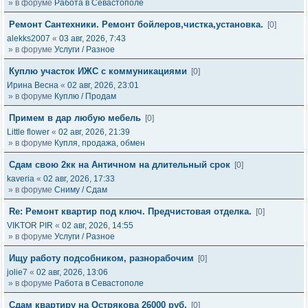
» в форуме
Работа в Севастополе
Ремонт Сантехники. Ремонт бойлеров,чистка,установка.
[0]
alekks2007
«
03 авг, 2026, 7:43
» в форуме
Услуги / Разное
Куплю участок ИЖС с коммуникациями
[0]
Ирина Весна
«
02 авг, 2026, 23:01
» в форуме
Куплю / Продам
Примем в дар любую мебель
[0]
Little flower
«
02 авг, 2026, 21:39
» в форуме
Купля, продажа, обмен
Сдам свою 2кк на Античном на длительный срок
[0]
kaveria
«
02 авг, 2026, 17:33
» в форуме
Сниму / Сдам
Re: Ремонт квартир под ключ. Предчистовая отделка.
[0]
VIKTOR PIR
«
02 авг, 2026, 14:55
» в форуме
Услуги / Разное
Ищу работу подсобником, разнорабочим
[0]
jolie7
«
02 авг, 2026, 13:06
» в форуме
Работа в Севастополе
Сдам квартиру на Острякова 26000 руб.
[0]