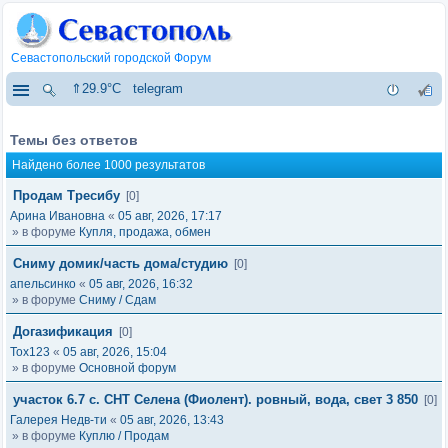
Севастопольский городской Форум
⇑29.9°C
telegram
Темы без ответов
Найдено более 1000 результатов
Продам Тресибу
[0]
Арина Ивановна
«
05 авг, 2026, 17:17
» в форуме
Купля, продажа, обмен
Сниму домик/часть дома/студию
[0]
апельсинко
«
05 авг, 2026, 16:32
» в форуме
Сниму / Сдам
Догазификация
[0]
Tox123
«
05 авг, 2026, 15:04
» в форуме
Основной форум
участок 6.7 с. СНТ Селена (Фиолент). ровный, вода, свет 3 850
[0]
Галерея Недв-ти
«
05 авг, 2026, 13:43
» в форуме
Куплю / Продам