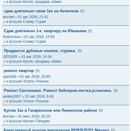
» в форуме
Купля, продажа, обмен
сдам длительно свою 1кк на Античном
[0]
жоглик
«
01 авг, 2026, 21:42
» в форуме
Сниму / Сдам
Сдам длительно 1-к. квартиру на Юмашева
[0]
Andronson
«
01 авг, 2026, 15:50
» в форуме
Сниму / Сдам
Продаются дубовые опилки, стружка.
[0]
GЁSSER
«
01 авг, 2026, 14:34
» в форуме
Купля, продажа, обмен
ремонт квартир
[0]
agent26
«
01 авг, 2026, 10:40
» в форуме
Услуги / Разное
Ремонт Сантехники. Ремонт бойлеров,чистка,установка.
[0]
alekks2007
«
01 авг, 2026, 6:49
» в форуме
Услуги / Разное
Куплю 1кк в Гагаринском или Ленинском районе
[0]
жоглик
«
31 июл, 2026, 20:16
» в форуме
Куплю / Продам
Качественный монтаж вентиляции.89787635351 Михаил
[0]