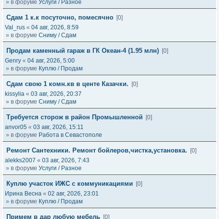
» в форуме
Услуги / Разное
Сдам 1 к.к посуточно, помесячно
[0]
Val_rus
«
04 авг, 2026, 8:59
» в форуме
Сниму / Сдам
Продам каменный гараж в ГК Океан-4 (1.95 млн)
[0]
Genry
«
04 авг, 2026, 5:00
» в форуме
Куплю / Продам
Сдам свою 1 комн.кв в центе Казачки.
[0]
kissylia
«
03 авг, 2026, 20:37
» в форуме
Сниму / Сдам
Требуется сторож в район Промышленной
[0]
anvor05
«
03 авг, 2026, 15:11
» в форуме
Работа в Севастополе
Ремонт Сантехники. Ремонт бойлеров,чистка,установка.
[0]
alekks2007
«
03 авг, 2026, 7:43
» в форуме
Услуги / Разное
Куплю участок ИЖС с коммуникациями
[0]
Ирина Весна
«
02 авг, 2026, 23:01
» в форуме
Куплю / Продам
Примем в дар любую мебель
[0]