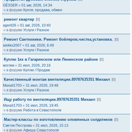
GЁSSER
«
01 авг, 2026, 14:34
» в форуме
Купля, продажа, обмен
ремонт квартир
[0]
agent26
«
01 авг, 2026, 10:40
» в форуме
Услуги / Разное
Ремонт Сантехники. Ремонт бойлеров,чистка,установка.
[0]
alekks2007
«
01 авг, 2026, 6:49
» в форуме
Услуги / Разное
Куплю 1кк в Гагаринском или Ленинском районе
[0]
жоглик
«
31 июл, 2026, 20:16
» в форуме
Куплю / Продам
Качественный монтаж вентиляции.89787635351 Михаил
[0]
Maxail1703
«
31 июл, 2026, 19:48
» в форуме
Услуги / Разное
Ищу работу по вентиляции.89787635351 Михаил
[0]
Maxail1703
«
31 июл, 2026, 19:45
» в форуме
Работа в Севастополе
Мастер-классы по изготовлению оловянных солдатиков
[0]
Светик Пестрова
«
31 июл, 2026, 15:13
» в форуме
Афиша Севастополя