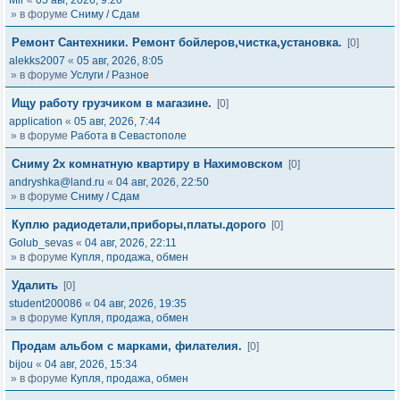
Mir
«
05 авг, 2026, 9:20
» в форуме
Сниму / Сдам
Ремонт Сантехники. Ремонт бойлеров,чистка,установка.
[0]
alekks2007
«
05 авг, 2026, 8:05
» в форуме
Услуги / Разное
Ищу работу грузчиком в магазине.
[0]
application
«
05 авг, 2026, 7:44
» в форуме
Работа в Севастополе
Сниму 2х комнатную квартиру в Нахимовском
[0]
andryshka@land.ru
«
04 авг, 2026, 22:50
» в форуме
Сниму / Сдам
Куплю радиодетали,приборы,платы.дорого
[0]
Golub_sevas
«
04 авг, 2026, 22:11
» в форуме
Купля, продажа, обмен
Удалить
[0]
student200086
«
04 авг, 2026, 19:35
» в форуме
Купля, продажа, обмен
Продам альбом с марками, филателия.
[0]
bijou
«
04 авг, 2026, 15:34
» в форуме
Купля, продажа, обмен