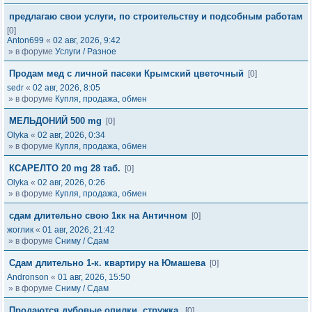
предлагаю свои услуги, по строительству и подсобным работам
[0]
Anton699
«
02 авг, 2026, 9:42
» в форуме
Услуги / Разное
Продам мед с личной пасеки Крымский цветочный
[0]
sedr
«
02 авг, 2026, 8:05
» в форуме
Купля, продажа, обмен
МЕЛЬДОНИЙ 500 mg
[0]
Olyka
«
02 авг, 2026, 0:34
» в форуме
Купля, продажа, обмен
КСАРЕЛТО 20 mg 28 таб.
[0]
Olyka
«
02 авг, 2026, 0:26
» в форуме
Купля, продажа, обмен
сдам длительно свою 1кк на Античном
[0]
жоглик
«
01 авг, 2026, 21:42
» в форуме
Сниму / Сдам
Сдам длительно 1-к. квартиру на Юмашева
[0]
Andronson
«
01 авг, 2026, 15:50
» в форуме
Сниму / Сдам
Продаются дубовые опилки, стружка.
[0]