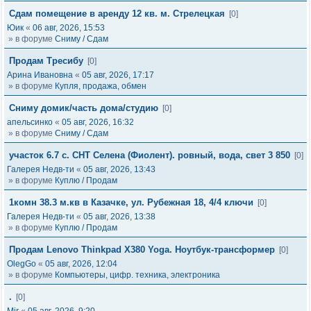
Сдам помещение в аренду 12 кв. м. Стрелецкая
[0]
Юик
«
06 авг, 2026, 15:53
» в форуме
Сниму / Сдам
Продам Тресибу
[0]
Арина Ивановна
«
05 авг, 2026, 17:17
» в форуме
Купля, продажа, обмен
Сниму домик/часть дома/студию
[0]
апельсинко
«
05 авг, 2026, 16:32
» в форуме
Сниму / Сдам
участок 6.7 с. СНТ Селена (Фиолент). ровный, вода, свет 3 850
[0]
Галерея Недв-ти
«
05 авг, 2026, 13:43
» в форуме
Куплю / Продам
1комн 38.3 м.кв в Казачке, ул. Рубежная 18, 4/4 ключи
[0]
Галерея Недв-ти
«
05 авг, 2026, 13:38
» в форуме
Куплю / Продам
Продам Lenovo Thinkpad X380 Yoga. Ноутбук-трансформер
[0]
OlegGo
«
05 авг, 2026, 12:04
» в форуме
Компьютеры, цифр. техника, электроника
.
[0]