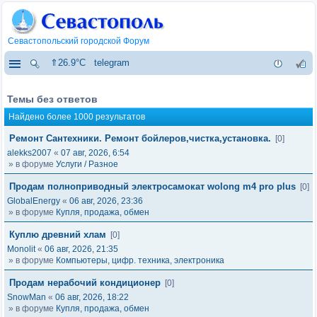
Севастопольский городской Форум
⇑26.9°C
telegram
Темы без ответов
Найдено более 1000 результатов
Ремонт Сантехники. Ремонт бойлеров,чистка,установка.
[0]
alekks2007
«
07 авг, 2026, 6:54
» в форуме
Услуги / Разное
Продам полноприводный электросамокат wolong m4 pro plus
[0]
GlobalEnergy
«
06 авг, 2026, 23:36
» в форуме
Купля, продажа, обмен
Куплю древний хлам
[0]
Monolit
«
06 авг, 2026, 21:35
» в форуме
Компьютеры, цифр. техника, электроника
Продам нерабочий кондиционер
[0]
SnowMan
«
06 авг, 2026, 18:22
» в форуме
Купля, продажа, обмен