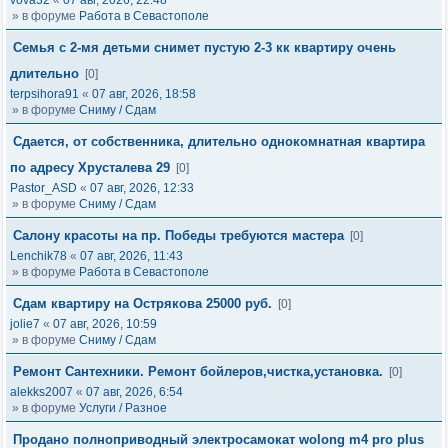
vova32
«
07 авг, 2026, 22:48
» в форуме
Работа в Севастополе
Семья с 2-мя детьми снимет пустую 2-3 кк квартиру очень
длительно
[0]
terpsihora91
«
07 авг, 2026, 18:58
» в форуме
Сниму / Сдам
Сдается, от собственника, длительно однокомнатная квартира
по адресу Хрусталева 29
[0]
Pastor_ASD
«
07 авг, 2026, 12:33
» в форуме
Сниму / Сдам
Салону красоты на пр. Победы требуются мастера
[0]
Lenchik78
«
07 авг, 2026, 11:43
» в форуме
Работа в Севастополе
Сдам квартиру на Острякова 25000 руб.
[0]
jolie7
«
07 авг, 2026, 10:59
» в форуме
Сниму / Сдам
Ремонт Сантехники. Ремонт бойлеров,чистка,установка.
[0]
alekks2007
«
07 авг, 2026, 6:54
» в форуме
Услуги / Разное
Продано полноприводный электросамокат wolong m4 pro plus