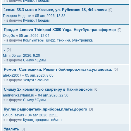
» в форуме
Куплю / Продам
1комн 38.3 м.кв в Казачке, ул. Рубежная 18, 4/4 ключи
[0]
Галерея Недв-ти
«
05 авг, 2026, 13:38
» в форуме
Куплю / Продам
Продам Lenovo Thinkpad X380 Yoga. Ноутбук-трансформер
[0]
OlegGo
«
05 авг, 2026, 12:04
» в форуме
Компьютеры, цифр. техника, электроника
.
[0]
Mir
«
05 авг, 2026, 9:20
» в форуме
Сниму / Сдам
Ремонт Сантехники. Ремонт бойлеров,чистка,установка.
[0]
alekks2007
«
05 авг, 2026, 8:05
» в форуме
Услуги / Разное
Сниму 2х комнатную квартиру в Нахимовском
[0]
andryshka@land.ru
«
04 авг, 2026, 22:50
» в форуме
Сниму / Сдам
Куплю радиодетали,приборы,платы.дорого
[0]
Golub_sevas
«
04 авг, 2026, 22:11
» в форуме
Купля, продажа, обмен
Удалить
[0]