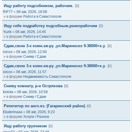
Ищу работу подсобником, рабочим.
[0]
RiF77
«
08 авг, 2026, 18:08
» в форуме
Работа в Севастополе
Ищу себе подработку подсобным,разнорабочим
[0]
Yuzik
«
08 авг, 2026, 14:45
» в форуме
Работа в Севастополе
Сдам,свою 3-х комн.кв-ру ,ул.Маринеско 9-38000+к.у.
[0]
iolcos
«
08 авг, 2026, 12:00
» в форуме
Сниму / Сдам
Сдам,свою 3-х комн.кв-ру ,ул.Маринеско 9-38000+к.у.
[0]
iolcos
«
08 авг, 2026, 11:57
» в форуме
Недвижимость Севастополя
Сниму комнату, р-н Острякова
[0]
kislota
«
08 авг, 2026, 10:58
» в форуме
Сниму / Сдам
Репетитор по англ.яз. (Гагаринский район)
[0]
Ekaterinaaa
«
08 авг, 2026, 9:23
» в форуме
Услуги / Разное
Ищу работу грузчиком
[0]