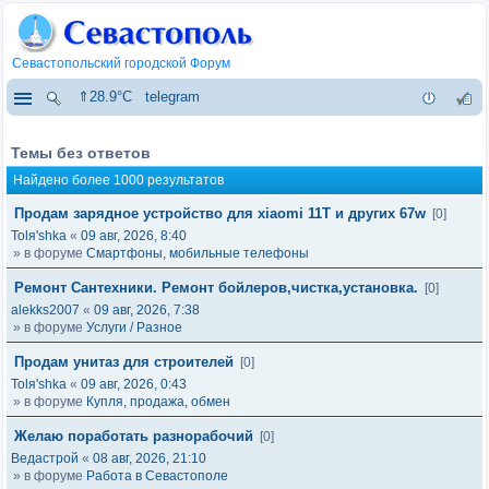
Севастопольский городской Форум
⇑28.9°C
telegram
Темы без ответов
Найдено более 1000 результатов
Продам зарядное устройство для xiaomi 11T и других 67w
[0]
Tolя'shka
«
09 авг, 2026, 8:40
» в форуме
Смартфоны, мобильные телефоны
Ремонт Сантехники. Ремонт бойлеров,чистка,установка.
[0]
alekks2007
«
09 авг, 2026, 7:38
» в форуме
Услуги / Разное
Продам унитаз для строителей
[0]
Tolя'shka
«
09 авг, 2026, 0:43
» в форуме
Купля, продажа, обмен
Желаю поработать разнорабочий
[0]
Ведастрой
«
08 авг, 2026, 21:10
» в форуме
Работа в Севастополе