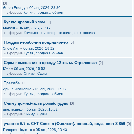
[0]
GlobalEnergy
«
06 авг, 2026, 23:36
» в форуме
Купля, продажа, обмен
Куплю древний хлам
[0]
Monolit
«
06 авг, 2026, 21:35
» в форуме
Компьютеры, цифр. техника, электроника
Продам нерабочий кондиционер
[0]
SnowMan
«
06 авг, 2026, 18:22
» в форуме
Купля, продажа, обмен
Сдам помещение в аренду 12 кв. м. Стрелецкая
[0]
Юик
«
06 авг, 2026, 15:53
» в форуме
Сниму / Сдам
Тресиба
[0]
Арина Ивановна
«
05 авг, 2026, 17:17
» в форуме
Купля, продажа, обмен
Сниму домик/часть дома/студию
[0]
апельсинко
«
05 авг, 2026, 16:32
» в форуме
Сниму / Сдам
участок 6.7 с. СНТ Селена (Фиолент). ровный, вода, свет 3 850
[0]
Галерея Недв-ти
«
05 авг, 2026, 13:43