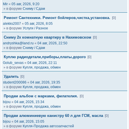
Mir
«
05 авг, 2026, 9:20
» в форуме
Сниму / Сдам
Ремонт Сантехники. Ремонт бойлеров,чистка,установка.
[0]
alekks2007
«
05 авг, 2026, 8:05
» в форуме
Услуги / Разное
Сниму 2х комнатную квартиру в Нахимовском
[0]
andryshka@land.ru
«
04 авг, 2026, 22:50
» в форуме
Сниму / Сдам
Куплю радиодетали,приборы,платы.дорого
[0]
Golub_sevas
«
04 авг, 2026, 22:11
» в форуме
Купля, продажа, обмен
Удалить
[0]
student200086
«
04 авг, 2026, 19:35
» в форуме
Купля, продажа, обмен
Продам альбом с марками, филателия.
[0]
bijou
«
04 авг, 2026, 15:34
» в форуме
Купля, продажа, обмен
Продам алюминиевую канистру 60 л для ГСМ, масла
[0]
bijou
«
04 авг, 2026, 15:05
» в форуме
Купля-Продажа автозапчастей