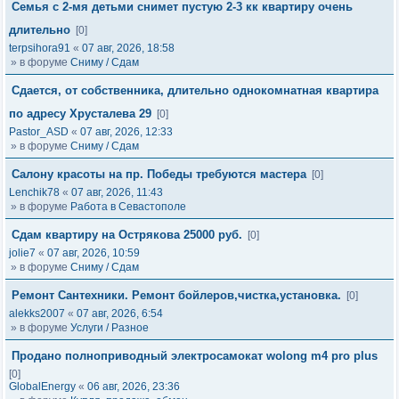
Семья с 2-мя детьми снимет пустую 2-3 кк квартиру очень
длительно
[0]
terpsihora91
«
07 авг, 2026, 18:58
» в форуме
Сниму / Сдам
Сдается, от собственника, длительно однокомнатная квартира
по адресу Хрусталева 29
[0]
Pastor_ASD
«
07 авг, 2026, 12:33
» в форуме
Сниму / Сдам
Салону красоты на пр. Победы требуются мастера
[0]
Lenchik78
«
07 авг, 2026, 11:43
» в форуме
Работа в Севастополе
Сдам квартиру на Острякова 25000 руб.
[0]
jolie7
«
07 авг, 2026, 10:59
» в форуме
Сниму / Сдам
Ремонт Сантехники. Ремонт бойлеров,чистка,установка.
[0]
alekks2007
«
07 авг, 2026, 6:54
» в форуме
Услуги / Разное
Продано полноприводный электросамокат wolong m4 pro plus
[0]
GlobalEnergy
«
06 авг, 2026, 23:36