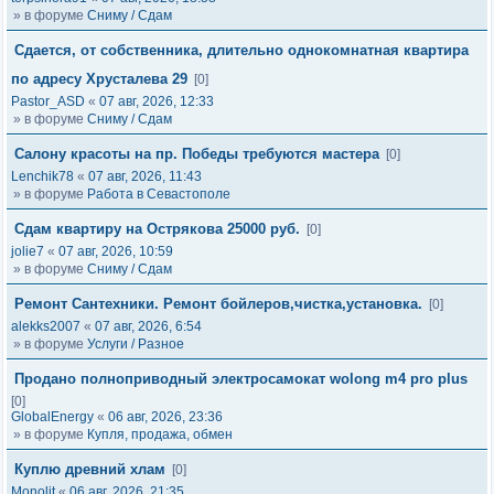
» в форуме
Сниму / Сдам
Сдается, от собственника, длительно однокомнатная квартира
по адресу Хрусталева 29
[0]
Pastor_ASD
«
07 авг, 2026, 12:33
» в форуме
Сниму / Сдам
Салону красоты на пр. Победы требуются мастера
[0]
Lenchik78
«
07 авг, 2026, 11:43
» в форуме
Работа в Севастополе
Сдам квартиру на Острякова 25000 руб.
[0]
jolie7
«
07 авг, 2026, 10:59
» в форуме
Сниму / Сдам
Ремонт Сантехники. Ремонт бойлеров,чистка,установка.
[0]
alekks2007
«
07 авг, 2026, 6:54
» в форуме
Услуги / Разное
Продано полноприводный электросамокат wolong m4 pro plus
[0]
GlobalEnergy
«
06 авг, 2026, 23:36
» в форуме
Купля, продажа, обмен
Куплю древний хлам
[0]
Monolit
«
06 авг, 2026, 21:35