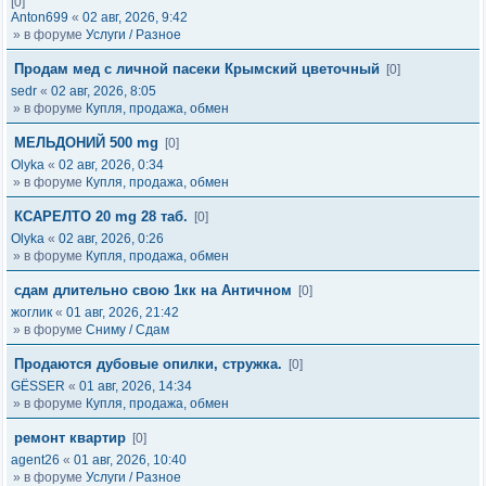
[0]
Anton699
«
02 авг, 2026, 9:42
» в форуме
Услуги / Разное
Продам мед с личной пасеки Крымский цветочный
[0]
sedr
«
02 авг, 2026, 8:05
» в форуме
Купля, продажа, обмен
МЕЛЬДОНИЙ 500 mg
[0]
Olyka
«
02 авг, 2026, 0:34
» в форуме
Купля, продажа, обмен
КСАРЕЛТО 20 mg 28 таб.
[0]
Olyka
«
02 авг, 2026, 0:26
» в форуме
Купля, продажа, обмен
сдам длительно свою 1кк на Античном
[0]
жоглик
«
01 авг, 2026, 21:42
» в форуме
Сниму / Сдам
Продаются дубовые опилки, стружка.
[0]
GЁSSER
«
01 авг, 2026, 14:34
» в форуме
Купля, продажа, обмен
ремонт квартир
[0]
agent26
«
01 авг, 2026, 10:40
» в форуме
Услуги / Разное