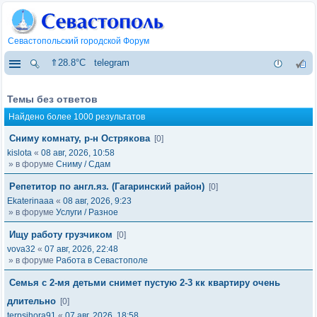
Севастопольский городской Форум
⇑28.8°C
telegram
Темы без ответов
Найдено более 1000 результатов
Сниму комнату, р-н Острякова
[0]
kislota
«
08 авг, 2026, 10:58
» в форуме
Сниму / Сдам
Репетитор по англ.яз. (Гагаринский район)
[0]
Ekaterinaaa
«
08 авг, 2026, 9:23
» в форуме
Услуги / Разное
Ищу работу грузчиком
[0]
vova32
«
07 авг, 2026, 22:48
» в форуме
Работа в Севастополе
Семья с 2-мя детьми снимет пустую 2-3 кк квартиру очень
длительно
[0]
terpsihora91
«
07 авг, 2026, 18:58