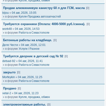
» в форуме
Купля, продажа, обмен
Продам алюминиевую канистру 60 л для ГСМ, масла
[0]
bijou
«
04 авг, 2026, 15:05
» в форуме
Купля-Продажа автозапчастей
Требуются охранники (Оплата: 4000-5000 руб./смена).
[0]
work48
«
04 авг, 2026, 14:53
» в форуме
Работа в Севастополе
Бетонные работы на кладбище.
[0]
Дело Чести
«
04 авг, 2026, 12:01
» в форуме
Услуги / Разное
Требуется дворник в детский сад № 92
[0]
detsad-92
«
04 авг, 2026, 11:41
» в форуме
Работа в Севастополе
закрыто
[0]
Morfeykin
«
04 авг, 2026, 11:25
» в форуме
Работа в Севастополе
Продано
[0]
vetal-2
«
04 авг, 2026, 11:23
» в форуме
Купля, продажа, обмен
электромонтажные работы.
[0]