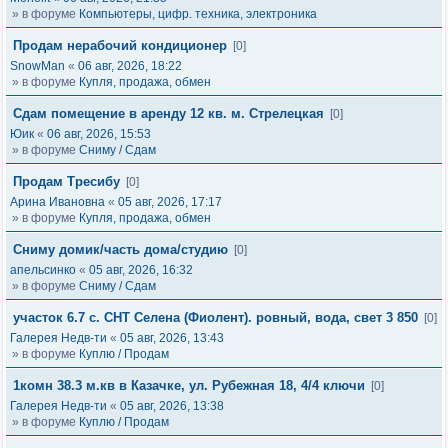
» в форуме
Компьютеры, цифр. техника, электроника
Продам нерабочий кондиционер
[0]
SnowMan
«
06 авг, 2026, 18:22
» в форуме
Купля, продажа, обмен
Сдам помещение в аренду 12 кв. м. Стрелецкая
[0]
Юик
«
06 авг, 2026, 15:53
» в форуме
Сниму / Сдам
Продам Тресибу
[0]
Арина Ивановна
«
05 авг, 2026, 17:17
» в форуме
Купля, продажа, обмен
Сниму домик/часть дома/студию
[0]
апельсинко
«
05 авг, 2026, 16:32
» в форуме
Сниму / Сдам
участок 6.7 с. СНТ Селена (Фиолент). ровный, вода, свет 3 850
[0]
Галерея Недв-ти
«
05 авг, 2026, 13:43
» в форуме
Куплю / Продам
1комн 38.3 м.кв в Казачке, ул. Рубежная 18, 4/4 ключи
[0]
Галерея Недв-ти
«
05 авг, 2026, 13:38
» в форуме
Куплю / Продам