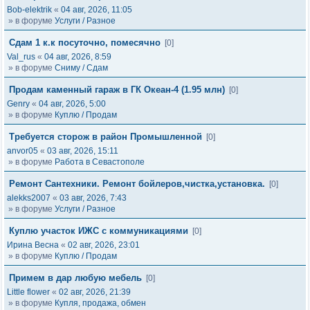
Bob-elektrik
«
04 авг, 2026, 11:05
» в форуме
Услуги / Разное
Сдам 1 к.к посуточно, помесячно
[0]
Val_rus
«
04 авг, 2026, 8:59
» в форуме
Сниму / Сдам
Продам каменный гараж в ГК Океан-4 (1.95 млн)
[0]
Genry
«
04 авг, 2026, 5:00
» в форуме
Куплю / Продам
Требуется сторож в район Промышленной
[0]
anvor05
«
03 авг, 2026, 15:11
» в форуме
Работа в Севастополе
Ремонт Сантехники. Ремонт бойлеров,чистка,установка.
[0]
alekks2007
«
03 авг, 2026, 7:43
» в форуме
Услуги / Разное
Куплю участок ИЖС с коммуникациями
[0]
Ирина Весна
«
02 авг, 2026, 23:01
» в форуме
Куплю / Продам
Примем в дар любую мебель
[0]
Little flower
«
02 авг, 2026, 21:39
» в форуме
Купля, продажа, обмен