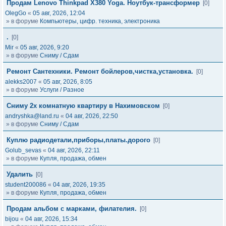
Продам Lenovo Thinkpad X380 Yoga. Ноутбук-трансформер
[0]
OlegGo
«
05 авг, 2026, 12:04
» в форуме
Компьютеры, цифр. техника, электроника
.
[0]
Mir
«
05 авг, 2026, 9:20
» в форуме
Сниму / Сдам
Ремонт Сантехники. Ремонт бойлеров,чистка,установка.
[0]
alekks2007
«
05 авг, 2026, 8:05
» в форуме
Услуги / Разное
Сниму 2х комнатную квартиру в Нахимовском
[0]
andryshka@land.ru
«
04 авг, 2026, 22:50
» в форуме
Сниму / Сдам
Куплю радиодетали,приборы,платы.дорого
[0]
Golub_sevas
«
04 авг, 2026, 22:11
» в форуме
Купля, продажа, обмен
Удалить
[0]
student200086
«
04 авг, 2026, 19:35
» в форуме
Купля, продажа, обмен
Продам альбом с марками, филателия.
[0]
bijou
«
04 авг, 2026, 15:34