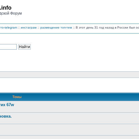
.info
дской Форум
то-telegram
::
инстаграм
::
размещение топ-тем
:: В этот день 31 год назад в России был 
Темы
гих 67w
новка.