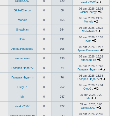
alekks2007
0
120
последнему
alekks2007
сообщению
Перейти
к
06 авг, 2026, 23:36
GlobalEnergy
0
58
последнем
GlobalEnergy
сообщени
Перейти
к
06 авг, 2026, 21:35
Monolit
0
155
последне
Monolit
сообщени
Перейти
к
06 авг, 2026, 18:22
SnowMan
0
144
последнему
SnowMan
сообщению
Перейти
к
06 авг, 2026, 15:53
Юик
0
211
последнему
Юик
сообщению
Перейти
к
05 авг, 2026, 17:17
Арина Ивановна
0
106
последнему
Арина Ивановна
сообщению
Перейти
к
05 авг, 2026, 16:32
апельсинко
0
190
последн
апельсинко
сообще
Перейти
к
05 авг, 2026, 13:43
Галерея Недв-ти
0
74
последнем
Галерея Недв-ти
сообщени
Перейти
к
05 авг, 2026, 13:38
Галерея Недв-ти
0
76
последн
Галерея Недв-ти
сообще
Перейти
к
05 авг, 2026, 12:04
OlegGo
0
252
последн
OlegGo
сообще
Перейти
к
05 авг, 2026, 9:20
Mir
0
247
последнему
Mir
сообщению
Перейти
к
05 авг, 2026, 8:05
alekks2007
0
122
последнему
alekks2007
сообщению
Перейти
к
04 авг, 2026, 22:50
andryshka@land.ru
0
232