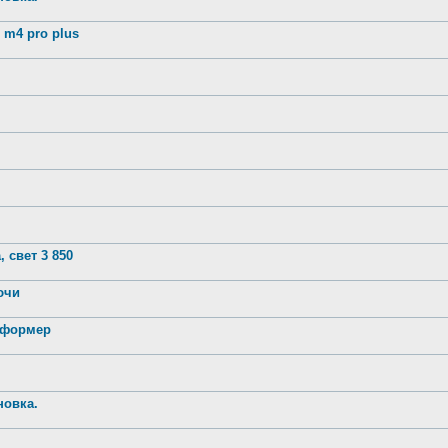
m4 pro plus
 свет 3 850
лючи
нсформер
новка.