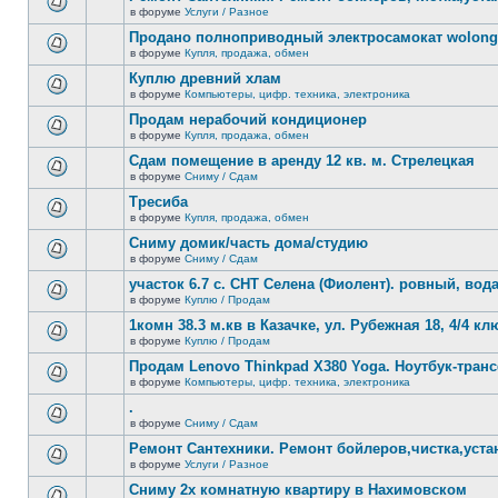
теме
сообщений.
в форуме
Услуги / Разное
нет
В
новых
этой
Продано полноприводный электросамокат wolong 
непрочитанных
теме
сообщений.
в форуме
Купля, продажа, обмен
нет
В
новых
этой
Куплю древний хлам
непрочитанных
теме
сообщений.
в форуме
Компьютеры, цифр. техника, электроника
нет
В
новых
этой
Продам нерабочий кондиционер
непрочитанных
теме
сообщений.
в форуме
Купля, продажа, обмен
нет
В
новых
этой
Сдам помещение в аренду 12 кв. м. Стрелецкая
непрочитанных
теме
сообщений.
в форуме
Сниму / Сдам
нет
В
новых
этой
Тресиба
непрочитанных
теме
сообщений.
в форуме
Купля, продажа, обмен
нет
В
новых
этой
Сниму домик/часть дома/студию
непрочитанных
теме
сообщений.
в форуме
Сниму / Сдам
нет
В
новых
этой
участок 6.7 с. СНТ Селена (Фиолент). ровный, вода,
непрочитанных
теме
сообщений.
в форуме
Куплю / Продам
нет
В
новых
этой
1комн 38.3 м.кв в Казачке, ул. Рубежная 18, 4/4 к
непрочитанных
теме
сообщений.
в форуме
Куплю / Продам
нет
В
новых
этой
Продам Lenovo Thinkpad X380 Yoga. Ноутбук-тра
непрочитанных
теме
сообщений.
в форуме
Компьютеры, цифр. техника, электроника
нет
В
новых
этой
.
непрочитанных
теме
сообщений.
в форуме
Сниму / Сдам
нет
В
новых
этой
Ремонт Сантехники. Ремонт бойлеров,чистка,уста
непрочитанных
теме
сообщений.
в форуме
Услуги / Разное
нет
В
новых
этой
Сниму 2х комнатную квартиру в Нахимовском
непрочитанных
теме