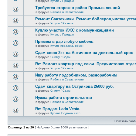
сообщений.
в форуме
Куплю / Продам
нет
В
новых
этой
Требуется сторож в район Промышленной
непрочитанных
теме
сообщений.
в форуме
Работа в Севастополе
нет
В
новых
этой
Ремонт Сантехники. Ремонт бойлеров,чистка,уста
непрочитанных
теме
сообщений.
в форуме
Услуги / Разное
нет
В
новых
этой
Куплю участок ИЖС с коммуникациями
непрочитанных
теме
сообщений.
в форуме
Куплю / Продам
нет
В
новых
этой
Примем в дар любую мебель
непрочитанных
теме
сообщений.
в форуме
Купля, продажа, обмен
нет
В
новых
этой
Сдам свою 2кк на Античном на длительный срок
непрочитанных
теме
сообщений.
в форуме
Сниму / Сдам
нет
В
новых
этой
Re: Ремонт квартир под ключ. Предчистовая отдел
непрочитанных
теме
сообщений.
в форуме
Услуги / Разное
нет
В
новых
этой
Ищу работу подсобником, разнорабочим
непрочитанных
теме
сообщений.
в форуме
Работа в Севастополе
нет
В
новых
этой
Сдам квартиру на Острякова 26000 руб.
непрочитанных
теме
сообщений.
в форуме
Сниму / Сдам
нет
В
новых
этой
Нужна работа строительство
непрочитанных
теме
сообщений.
в форуме
Работа в Севастополе
нет
В
новых
этой
Re: Продам Lada Vesta.
непрочитанных
теме
сообщений.
в форуме
Купля-Продажа авто
нет
В
новых
этой
непрочитанных
Показать сооб
теме
сообщений.
нет
Страница
1
из
20
[ Найдено более 1000 результатов ]
новых
непрочитанных
сообщений.