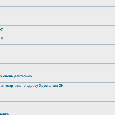
.у.
.у.
ру очень длительно
ая квартира по адресу Хрусталева 29
новка.