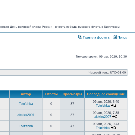
основан День воинской славы России - в честь победы русского флота в Гангутском
Правила форума
Поиск
Текущее время: 09 авг, 2026, 10:36
Часовой пояс:
UTC+03:00
Автор
Ответы
Просмотры
Последнее сообщение
09 авг, 2026, 8:40
Tolя'shka
0
37
Tolя'shka
Перейти
к
09 авг, 2026, 7:38
alekks2007
0
37
последнему
alekks2007
сообщению
Перейти
к
09 авг, 2026, 0:43
Tolя'shka
0
47
последнем
Tolя'shka
сообщени
Перейти
к