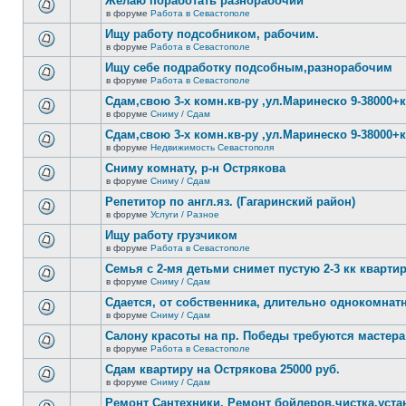
Желаю поработать разнорабочий
непрочитанных
теме
сообщений.
в форуме
Работа в Севастополе
нет
В
новых
этой
Ищу работу подсобником, рабочим.
непрочитанных
теме
сообщений.
в форуме
Работа в Севастополе
нет
В
новых
этой
Ищу себе подработку подсобным,разнорабочим
непрочитанных
теме
сообщений.
в форуме
Работа в Севастополе
нет
В
новых
этой
Сдам,свою 3-х комн.кв-ру ,ул.Маринеско 9-38000+к
непрочитанных
теме
сообщений.
в форуме
Сниму / Сдам
нет
В
новых
этой
Сдам,свою 3-х комн.кв-ру ,ул.Маринеско 9-38000+к
непрочитанных
теме
сообщений.
в форуме
Недвижимость Севастополя
нет
В
новых
этой
Сниму комнату, р-н Острякова
непрочитанных
теме
сообщений.
в форуме
Сниму / Сдам
нет
В
новых
этой
Репетитор по англ.яз. (Гагаринский район)
непрочитанных
теме
сообщений.
в форуме
Услуги / Разное
нет
В
новых
этой
Ищу работу грузчиком
непрочитанных
теме
сообщений.
в форуме
Работа в Севастополе
нет
В
новых
этой
Семья с 2-мя детьми снимет пустую 2-3 кк кварти
непрочитанных
теме
сообщений.
в форуме
Сниму / Сдам
нет
В
новых
этой
Сдается, от собственника, длительно однокомнатн
непрочитанных
теме
сообщений.
в форуме
Сниму / Сдам
нет
В
новых
этой
Салону красоты на пр. Победы требуются мастера
непрочитанных
теме
сообщений.
в форуме
Работа в Севастополе
нет
В
новых
этой
Сдам квартиру на Острякова 25000 руб.
непрочитанных
теме
сообщений.
в форуме
Сниму / Сдам
нет
В
новых
этой
Ремонт Сантехники. Ремонт бойлеров,чистка,уста
непрочитанных