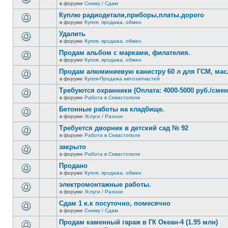
сообщений.
в форуме
Сниму / Сдам
нет
В
новых
этой
Куплю радиодетали,приборы,платы.дорого
непрочитанных
теме
сообщений.
в форуме
Купля, продажа, обмен
нет
В
новых
этой
Удалить
непрочитанных
теме
сообщений.
в форуме
Купля, продажа, обмен
нет
В
новых
этой
Продам альбом с марками, филателия.
непрочитанных
теме
сообщений.
в форуме
Купля, продажа, обмен
нет
В
новых
этой
Продам алюминиевую канистру 60 л для ГСМ, мас
непрочитанных
теме
сообщений.
в форуме
Купля-Продажа автозапчастей
нет
В
новых
этой
Требуются охранники (Оплата: 4000-5000 руб./смен
непрочитанных
теме
сообщений.
в форуме
Работа в Севастополе
нет
В
новых
этой
Бетонные работы на кладбище.
непрочитанных
теме
сообщений.
в форуме
Услуги / Разное
нет
В
новых
этой
Требуется дворник в детский сад № 92
непрочитанных
теме
сообщений.
в форуме
Работа в Севастополе
нет
В
новых
этой
закрыто
непрочитанных
теме
сообщений.
в форуме
Работа в Севастополе
нет
В
новых
этой
Продано
непрочитанных
теме
сообщений.
в форуме
Купля, продажа, обмен
нет
В
новых
этой
электромонтажные работы.
непрочитанных
теме
сообщений.
в форуме
Услуги / Разное
нет
В
новых
этой
Сдам 1 к.к посуточно, помесячно
непрочитанных
теме
сообщений.
в форуме
Сниму / Сдам
нет
В
новых
этой
Продам каменный гараж в ГК Океан-4 (1.95 млн)
непрочитанных
теме