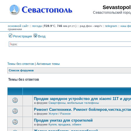
Sevastopol
Севастопольский горо
основной сайт
::
погода
(
⇑28.9
°C,
746
мм.рт.ст.) :: рад.фон
-
мкр/ч
::
telegram
::
наш фо
сражении
Регистрация
Вход
Темы без ответов
|
Активные темы
Список форумов
Темы без ответов
Продам зарядное устройство для xiaomi 11T и дру
в форуме
Смартфоны, мобильные телефоны
В
этой
Ремонт Сантехники. Ремонт бойлеров,чистка,уста
теме
в форуме
Услуги / Разное
нет
В
новых
этой
Продам унитаз для строителей
непрочитанных
теме
сообщений.
в форуме
Купля, продажа, обмен
нет
В
новых
этой