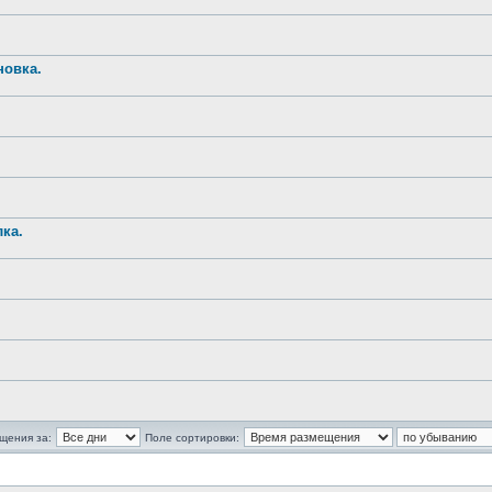
новка.
ка.
щения за:
Поле сортировки: