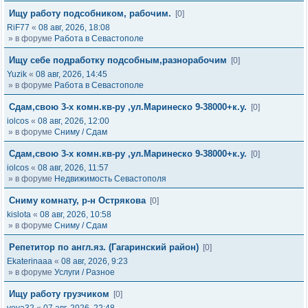
Ищу работу подсобником, рабочим.
[0]
RiF77
«
08 авг, 2026, 18:08
» в форуме
Работа в Севастополе
Ищу себе подработку подсобным,разнорабочим
[0]
Yuzik
«
08 авг, 2026, 14:45
» в форуме
Работа в Севастополе
Сдам,свою 3-х комн.кв-ру ,ул.Маринеско 9-38000+к.у.
[0]
iolcos
«
08 авг, 2026, 12:00
» в форуме
Сниму / Сдам
Сдам,свою 3-х комн.кв-ру ,ул.Маринеско 9-38000+к.у.
[0]
iolcos
«
08 авг, 2026, 11:57
» в форуме
Недвижимость Севастополя
Сниму комнату, р-н Острякова
[0]
kislota
«
08 авг, 2026, 10:58
» в форуме
Сниму / Сдам
Репетитор по англ.яз. (Гагаринский район)
[0]
Ekaterinaaa
«
08 авг, 2026, 9:23
» в форуме
Услуги / Разное
Ищу работу грузчиком
[0]