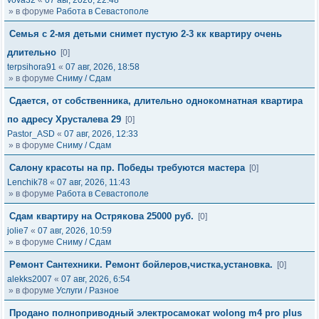
vova32
«
07 авг, 2026, 22:48
» в форуме
Работа в Севастополе
Семья с 2-мя детьми снимет пустую 2-3 кк квартиру очень
длительно
[0]
terpsihora91
«
07 авг, 2026, 18:58
» в форуме
Сниму / Сдам
Сдается, от собственника, длительно однокомнатная квартира
по адресу Хрусталева 29
[0]
Pastor_ASD
«
07 авг, 2026, 12:33
» в форуме
Сниму / Сдам
Салону красоты на пр. Победы требуются мастера
[0]
Lenchik78
«
07 авг, 2026, 11:43
» в форуме
Работа в Севастополе
Сдам квартиру на Острякова 25000 руб.
[0]
jolie7
«
07 авг, 2026, 10:59
» в форуме
Сниму / Сдам
Ремонт Сантехники. Ремонт бойлеров,чистка,установка.
[0]
alekks2007
«
07 авг, 2026, 6:54
» в форуме
Услуги / Разное
Продано полноприводный электросамокат wolong m4 pro plus