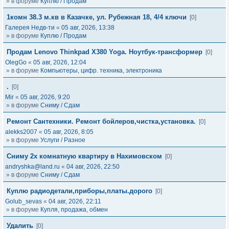
» в форуме
Куплю / Продам
1комн 38.3 м.кв в Казачке, ул. Рубежная 18, 4/4 ключи
[0]
Галерея Недв-ти
«
05 авг, 2026, 13:38
» в форуме
Куплю / Продам
Продам Lenovo Thinkpad X380 Yoga. Ноутбук-трансформер
[0]
OlegGo
«
05 авг, 2026, 12:04
» в форуме
Компьютеры, цифр. техника, электроника
.
[0]
Mir
«
05 авг, 2026, 9:20
» в форуме
Сниму / Сдам
Ремонт Сантехники. Ремонт бойлеров,чистка,установка.
[0]
alekks2007
«
05 авг, 2026, 8:05
» в форуме
Услуги / Разное
Сниму 2х комнатную квартиру в Нахимовском
[0]
andryshka@land.ru
«
04 авг, 2026, 22:50
» в форуме
Сниму / Сдам
Куплю радиодетали,приборы,платы.дорого
[0]
Golub_sevas
«
04 авг, 2026, 22:11
» в форуме
Купля, продажа, обмен
Удалить
[0]