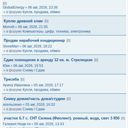
[0]
GlobalEnergy
«
06 авг, 2026, 23:36
» в форуме
Купля, продажа, обмен
Куплю древний хлам
[0]
Monolit
«
06 авг, 2026, 21:35
» в форуме
Компьютеры, цифр. техника, электроника
Продам нерабочий кондиционер
[0]
SnowMan
«
06 авг, 2026, 18:22
» в форуме
Купля, продажа, обмен
Сдам помещение в аренду 12 кв. м. Стрелецкая
[0]
Юик
«
06 авг, 2026, 15:53
» в форуме
Сниму / Сдам
Тресиба
[0]
Арина Ивановна
«
05 авг, 2026, 17:17
» в форуме
Купля, продажа, обмен
Сниму домик/часть дома/студию
[0]
апельсинко
«
05 авг, 2026, 16:32
» в форуме
Сниму / Сдам
участок 6.7 с. СНТ Селена (Фиолент). ровный, вода, свет 3 850
[0]
Галерея Недв-ти
«
05 авг, 2026, 13:43