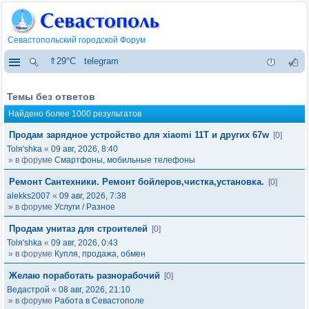
Севастопольский городской Форум
⇑29°C
telegram
Темы без ответов
Найдено более 1000 результатов
Продам зарядное устройство для xiaomi 11T и других 67w
[0]
Tolя'shka
«
09 авг, 2026, 8:40
» в форуме
Смартфоны, мобильные телефоны
Ремонт Сантехники. Ремонт бойлеров,чистка,установка.
[0]
alekks2007
«
09 авг, 2026, 7:38
» в форуме
Услуги / Разное
Продам унитаз для строителей
[0]
Tolя'shka
«
09 авг, 2026, 0:43
» в форуме
Купля, продажа, обмен
Желаю поработать разнорабочий
[0]
Ведастрой
«
08 авг, 2026, 21:10
» в форуме
Работа в Севастополе