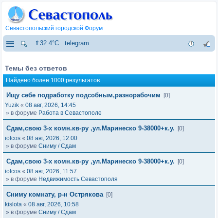
Севастопольский городской Форум
⇑32.4°C
telegram
Темы без ответов
Найдено более 1000 результатов
Ищу себе подработку подсобным,разнорабочим
[0]
Yuzik
«
08 авг, 2026, 14:45
» в форуме
Работа в Севастополе
Сдам,свою 3-х комн.кв-ру ,ул.Маринеско 9-38000+к.у.
[0]
iolcos
«
08 авг, 2026, 12:00
» в форуме
Сниму / Сдам
Сдам,свою 3-х комн.кв-ру ,ул.Маринеско 9-38000+к.у.
[0]
iolcos
«
08 авг, 2026, 11:57
» в форуме
Недвижимость Севастополя
Сниму комнату, р-н Острякова
[0]
kislota
«
08 авг, 2026, 10:58
» в форуме
Сниму / Сдам