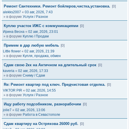
Ремонт Сантехники. Ремонт бойлеров,чистка,установка.
[0]
alekks2007
«
03 авг, 2026, 7:43
» в форуме
Услуги / Разное
Куплю участок ИЖС с коммуникациями
[0]
Ирина Весна
«
02 авг, 2026, 23:01
» в форуме
Куплю / Продам
Примем в дар любую мебель
[0]
Little flower
«
02 авг, 2026, 21:39
» в форуме
Купля, продажа, обмен
Сдам свою 2кк на Античном на длительный срок
[0]
kaveria
«
02 авг, 2026, 17:33
» в форуме
Сниму / Сдам
Re: Ремонт квартир под ключ. Предчистовая отделка.
[0]
VIKTOR PIR
«
02 авг, 2026, 14:55
» в форуме
Услуги / Разное
Ищу работу подсобником, разнорабочим
[0]
jolie7
«
02 авг, 2026, 13:06
» в форуме
Работа в Севастополе
Сдам квартиру на Острякова 26000 руб.
[0]