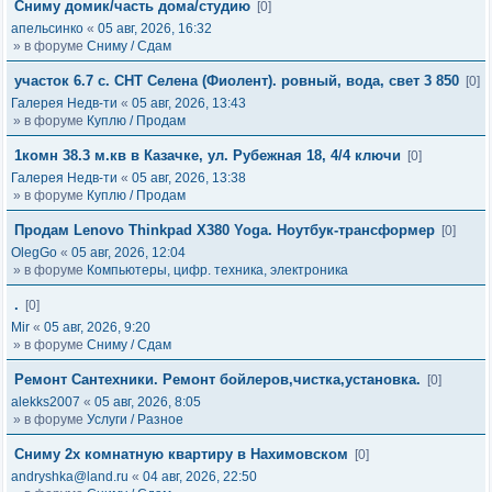
Сниму домик/часть дома/студию
[0]
апельсинко
«
05 авг, 2026, 16:32
» в форуме
Сниму / Сдам
участок 6.7 с. СНТ Селена (Фиолент). ровный, вода, свет 3 850
[0]
Галерея Недв-ти
«
05 авг, 2026, 13:43
» в форуме
Куплю / Продам
1комн 38.3 м.кв в Казачке, ул. Рубежная 18, 4/4 ключи
[0]
Галерея Недв-ти
«
05 авг, 2026, 13:38
» в форуме
Куплю / Продам
Продам Lenovo Thinkpad X380 Yoga. Ноутбук-трансформер
[0]
OlegGo
«
05 авг, 2026, 12:04
» в форуме
Компьютеры, цифр. техника, электроника
.
[0]
Mir
«
05 авг, 2026, 9:20
» в форуме
Сниму / Сдам
Ремонт Сантехники. Ремонт бойлеров,чистка,установка.
[0]
alekks2007
«
05 авг, 2026, 8:05
» в форуме
Услуги / Разное
Сниму 2х комнатную квартиру в Нахимовском
[0]
andryshka@land.ru
«
04 авг, 2026, 22:50