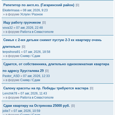
Репетитор по англ.яз. (Гагаринский район)
[0]
Ekaterinaaa
«
08 авг, 2026, 9:23
» в форуме
Услуги / Разное
Ищу работу грузчиком
[0]
vova32
«
07 авг, 2026, 22:48
» в форуме
Работа в Севастополе
Семья с 2-мя детьми снимет пустую 2-3 кк квартиру очень
длительно
[0]
terpsihora91
«
07 авг, 2026, 18:58
» в форуме
Сниму / Сдам
Сдается, от собственника, длительно однокомнатная квартира
по адресу Хрусталева 29
[0]
Pastor_ASD
«
07 авг, 2026, 12:33
» в форуме
Сниму / Сдам
Салону красоты на пр. Победы требуются мастера
[0]
Lenchik78
«
07 авг, 2026, 11:43
» в форуме
Работа в Севастополе
Сдам квартиру на Острякова 25000 руб.
[0]
jolie7
«
07 авг, 2026, 10:59