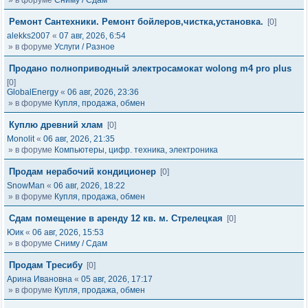
» в форуме
Сниму / Сдам
Ремонт Сантехники. Ремонт бойлеров,чистка,установка.
[0]
alekks2007
«
07 авг, 2026, 6:54
» в форуме
Услуги / Разное
Продано полноприводный электросамокат wolong m4 pro plus
[0]
GlobalEnergy
«
06 авг, 2026, 23:36
» в форуме
Купля, продажа, обмен
Куплю древний хлам
[0]
Monolit
«
06 авг, 2026, 21:35
» в форуме
Компьютеры, цифр. техника, электроника
Продам нерабочий кондиционер
[0]
SnowMan
«
06 авг, 2026, 18:22
» в форуме
Купля, продажа, обмен
Сдам помещение в аренду 12 кв. м. Стрелецкая
[0]
Юик
«
06 авг, 2026, 15:53
» в форуме
Сниму / Сдам
Продам Тресибу
[0]
Арина Ивановна
«
05 авг, 2026, 17:17
» в форуме
Купля, продажа, обмен