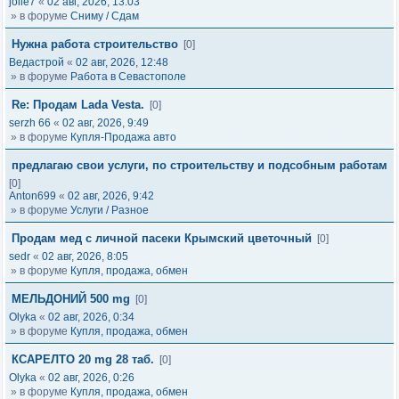
jolie7
«
02 авг, 2026, 13:03
» в форуме
Сниму / Сдам
Нужна работа строительство
[0]
Ведастрой
«
02 авг, 2026, 12:48
» в форуме
Работа в Севастополе
Re: Продам Lada Vesta.
[0]
serzh 66
«
02 авг, 2026, 9:49
» в форуме
Купля-Продажа авто
предлагаю свои услуги, по строительству и подсобным работам
[0]
Anton699
«
02 авг, 2026, 9:42
» в форуме
Услуги / Разное
Продам мед с личной пасеки Крымский цветочный
[0]
sedr
«
02 авг, 2026, 8:05
» в форуме
Купля, продажа, обмен
МЕЛЬДОНИЙ 500 mg
[0]
Olyka
«
02 авг, 2026, 0:34
» в форуме
Купля, продажа, обмен
КСАРЕЛТО 20 mg 28 таб.
[0]
Olyka
«
02 авг, 2026, 0:26
» в форуме
Купля, продажа, обмен