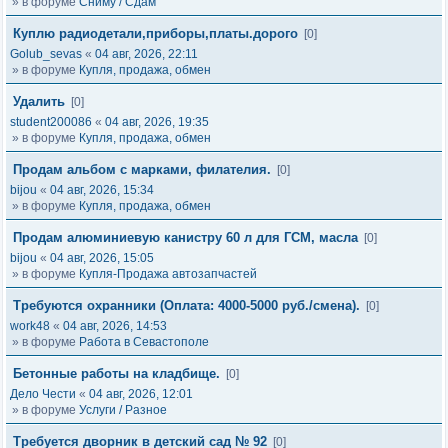
» в форуме
Сниму / Сдам
Куплю радиодетали,приборы,платы.дорого
[0]
Golub_sevas
«
04 авг, 2026, 22:11
» в форуме
Купля, продажа, обмен
Удалить
[0]
student200086
«
04 авг, 2026, 19:35
» в форуме
Купля, продажа, обмен
Продам альбом с марками, филателия.
[0]
bijou
«
04 авг, 2026, 15:34
» в форуме
Купля, продажа, обмен
Продам алюминиевую канистру 60 л для ГСМ, масла
[0]
bijou
«
04 авг, 2026, 15:05
» в форуме
Купля-Продажа автозапчастей
Требуются охранники (Оплата: 4000-5000 руб./смена).
[0]
work48
«
04 авг, 2026, 14:53
» в форуме
Работа в Севастополе
Бетонные работы на кладбище.
[0]
Дело Чести
«
04 авг, 2026, 12:01
» в форуме
Услуги / Разное
Требуется дворник в детский сад № 92
[0]