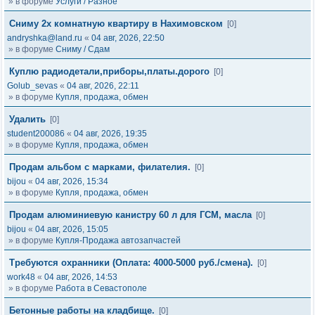
» в форуме
Услуги / Разное
Сниму 2х комнатную квартиру в Нахимовском
[0]
andryshka@land.ru
«
04 авг, 2026, 22:50
» в форуме
Сниму / Сдам
Куплю радиодетали,приборы,платы.дорого
[0]
Golub_sevas
«
04 авг, 2026, 22:11
» в форуме
Купля, продажа, обмен
Удалить
[0]
student200086
«
04 авг, 2026, 19:35
» в форуме
Купля, продажа, обмен
Продам альбом с марками, филателия.
[0]
bijou
«
04 авг, 2026, 15:34
» в форуме
Купля, продажа, обмен
Продам алюминиевую канистру 60 л для ГСМ, масла
[0]
bijou
«
04 авг, 2026, 15:05
» в форуме
Купля-Продажа автозапчастей
Требуются охранники (Оплата: 4000-5000 руб./смена).
[0]
work48
«
04 авг, 2026, 14:53
» в форуме
Работа в Севастополе
Бетонные работы на кладбище.
[0]