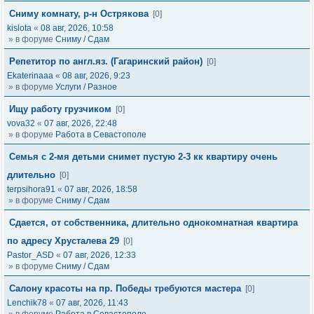
Сниму комнату, р-н Острякова
[0]
kislota
«
08 авг, 2026, 10:58
» в форуме
Сниму / Сдам
Репетитор по англ.яз. (Гагаринский район)
[0]
Ekaterinaaa
«
08 авг, 2026, 9:23
» в форуме
Услуги / Разное
Ищу работу грузчиком
[0]
vova32
«
07 авг, 2026, 22:48
» в форуме
Работа в Севастополе
Семья с 2-мя детьми снимет пустую 2-3 кк квартиру очень
длительно
[0]
terpsihora91
«
07 авг, 2026, 18:58
» в форуме
Сниму / Сдам
Сдается, от собственника, длительно однокомнатная квартира
по адресу Хрусталева 29
[0]
Pastor_ASD
«
07 авг, 2026, 12:33
» в форуме
Сниму / Сдам
Салону красоты на пр. Победы требуются мастера
[0]
Lenchik78
«
07 авг, 2026, 11:43