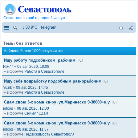
Севастопольский городской Форум
⇓30.9°C
telegram
Темы без ответов
Найдено более 1000 результатов
Ищу работу подсобником, рабочим.
[0]
RiF77
«
08 авг, 2026, 18:08
» в форуме
Работа в Севастополе
Ищу себе подработку подсобным,разнорабочим
[0]
Yuzik
«
08 авг, 2026, 14:45
» в форуме
Работа в Севастополе
Сдам,свою 3-х комн.кв-ру ,ул.Маринеско 9-38000+к.у.
[0]
iolcos
«
08 авг, 2026, 12:00
» в форуме
Сниму / Сдам
Сдам,свою 3-х комн.кв-ру ,ул.Маринеско 9-38000+к.у.
[0]
iolcos
«
08 авг, 2026, 11:57
» в форуме
Недвижимость Севастополя