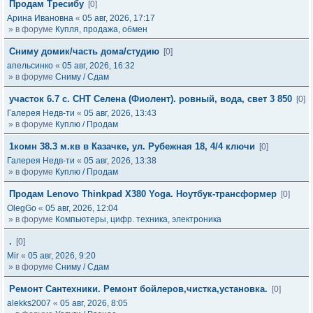
Продам Тресибу
[0]
Арина Ивановна
«
05 авг, 2026, 17:17
» в форуме
Купля, продажа, обмен
Сниму домик/часть дома/студию
[0]
апельсинко
«
05 авг, 2026, 16:32
» в форуме
Сниму / Сдам
участок 6.7 с. СНТ Селена (Фиолент). ровный, вода, свет 3 850
[0]
Галерея Недв-ти
«
05 авг, 2026, 13:43
» в форуме
Куплю / Продам
1комн 38.3 м.кв в Казачке, ул. Рубежная 18, 4/4 ключи
[0]
Галерея Недв-ти
«
05 авг, 2026, 13:38
» в форуме
Куплю / Продам
Продам Lenovo Thinkpad X380 Yoga. Ноутбук-трансформер
[0]
OlegGo
«
05 авг, 2026, 12:04
» в форуме
Компьютеры, цифр. техника, электроника
.
[0]
Mir
«
05 авг, 2026, 9:20
» в форуме
Сниму / Сдам
Ремонт Сантехники. Ремонт бойлеров,чистка,установка.
[0]
alekks2007
«
05 авг, 2026, 8:05