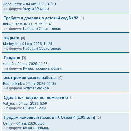
Дело Чести
«
04 авг, 2026, 12:01
» в форуме
Услуги / Разное
Требуется дворник в детский сад № 92
[0]
detsad-92
«
04 авг, 2026, 11:41
» в форуме
Работа в Севастополе
закрыто
[0]
Morfeykin
«
04 авг, 2026, 11:25
» в форуме
Работа в Севастополе
Продано
[0]
vetal-2
«
04 авг, 2026, 11:23
» в форуме
Купля, продажа, обмен
электромонтажные работы.
[0]
Bob-elektrik
«
04 авг, 2026, 11:05
» в форуме
Услуги / Разное
Сдам 1 к.к посуточно, помесячно
[0]
Val_rus
«
04 авг, 2026, 8:59
» в форуме
Сниму / Сдам
Продам каменный гараж в ГК Океан-4 (1.95 млн)
[0]
Genry
«
04 авг, 2026, 5:00
» в форуме
Куплю / Продам