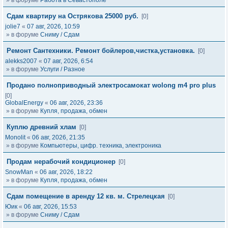
» в форуме
Работа в Севастополе
Сдам квартиру на Острякова 25000 руб.
[0]
jolie7
«
07 авг, 2026, 10:59
» в форуме
Сниму / Сдам
Ремонт Сантехники. Ремонт бойлеров,чистка,установка.
[0]
alekks2007
«
07 авг, 2026, 6:54
» в форуме
Услуги / Разное
Продано полноприводный электросамокат wolong m4 pro plus
[0]
GlobalEnergy
«
06 авг, 2026, 23:36
» в форуме
Купля, продажа, обмен
Куплю древний хлам
[0]
Monolit
«
06 авг, 2026, 21:35
» в форуме
Компьютеры, цифр. техника, электроника
Продам нерабочий кондиционер
[0]
SnowMan
«
06 авг, 2026, 18:22
» в форуме
Купля, продажа, обмен
Сдам помещение в аренду 12 кв. м. Стрелецкая
[0]
Юик
«
06 авг, 2026, 15:53
» в форуме
Сниму / Сдам