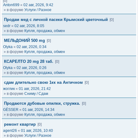
[0]
Anton699
«
02 авг, 2026, 9:42
» в форуме
Услуги / Разное
Продам мед с личной пасеки Крымский цветочный
[0]
sedr
«
02 авг, 2026, 8:05
» в форуме
Купля, продажа, обмен
МЕЛЬДОНИЙ 500 mg
[0]
Olyka
«
02 авг, 2026, 0:34
» в форуме
Купля, продажа, обмен
КСАРЕЛТО 20 mg 28 таб.
[0]
Olyka
«
02 авг, 2026, 0:26
» в форуме
Купля, продажа, обмен
сдам длительно свою 1кк на Античном
[0]
жоглик
«
01 авг, 2026, 21:42
» в форуме
Сниму / Сдам
Продаются дубовые опилки, стружка.
[0]
GЁSSER
«
01 авг, 2026, 14:34
» в форуме
Купля, продажа, обмен
ремонт квартир
[0]
agent26
«
01 авг, 2026, 10:40
» в форуме
Услуги / Разное