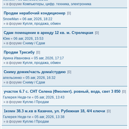
» в форуме
Компьютеры, цифр. техника, электроника
Продам нерабочий кондиционер
[0]
SnowMan
«
06 авг, 2026, 18:22
» в форуме
Купля, продажа, обмен
Сдам помещение в аренду 12 кв. м. Стрелецкая
[0]
Юик
«
06 авг, 2026, 15:53
» в форуме
Сниму / Сдам
Продам Тресибу
[0]
Арина Ивановна
«
05 авг, 2026, 17:17
» в форуме
Купля, продажа, обмен
Сниму домик/часть дома/студию
[0]
апельсинко
«
05 авг, 2026, 16:32
» в форуме
Сниму / Сдам
участок 6.7 с. СНТ Селена (Фиолент). ровный, вода, свет 3 850
[0]
Галерея Недв-ти
«
05 авг, 2026, 13:43
» в форуме
Куплю / Продам
1комн 38.3 м.кв в Казачке, ул. Рубежная 18, 4/4 ключи
[0]
Галерея Недв-ти
«
05 авг, 2026, 13:38
» в форуме
Куплю / Продам