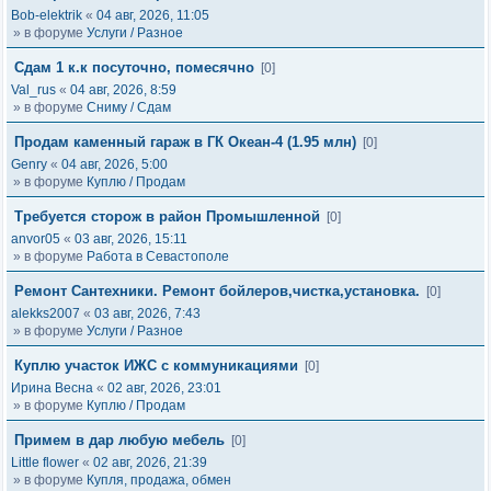
Bob-elektrik
«
04 авг, 2026, 11:05
» в форуме
Услуги / Разное
Сдам 1 к.к посуточно, помесячно
[0]
Val_rus
«
04 авг, 2026, 8:59
» в форуме
Сниму / Сдам
Продам каменный гараж в ГК Океан-4 (1.95 млн)
[0]
Genry
«
04 авг, 2026, 5:00
» в форуме
Куплю / Продам
Требуется сторож в район Промышленной
[0]
anvor05
«
03 авг, 2026, 15:11
» в форуме
Работа в Севастополе
Ремонт Сантехники. Ремонт бойлеров,чистка,установка.
[0]
alekks2007
«
03 авг, 2026, 7:43
» в форуме
Услуги / Разное
Куплю участок ИЖС с коммуникациями
[0]
Ирина Весна
«
02 авг, 2026, 23:01
» в форуме
Куплю / Продам
Примем в дар любую мебель
[0]
Little flower
«
02 авг, 2026, 21:39
» в форуме
Купля, продажа, обмен