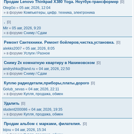
Продам Lenovo Thinkpad X380 Yoga. Ноутбук-трансформер
[0]
OlegGo
«
05 авг, 2026, 12:04
» в форуме
Компьютеры, цифр. техника, электроника
.
[0]
Mir
«
05 авг, 2026, 9:20
» в форуме
Сниму / Сдам
Ремонт Сантехники. Ремонт бойлеров,чистка,установка.
[0]
alekks2007
«
05 авг, 2026, 8:05
» в форуме
Услуги / Разное
Сниму 2х комнатную квартиру в Нахимовском
[0]
andryshka@land.ru
«
04 авг, 2026, 22:50
» в форуме
Сниму / Сдам
Куплю радиодетали,приборы,платы.дорого
[0]
Golub_sevas
«
04 авг, 2026, 22:11
» в форуме
Купля, продажа, обмен
Удалить
[0]
student200086
«
04 авг, 2026, 19:35
» в форуме
Купля, продажа, обмен
Продам альбом с марками, филателия.
[0]
bijou
«
04 авг, 2026, 15:34