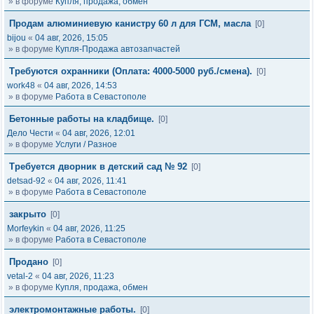
» в форуме
Купля, продажа, обмен
Продам алюминиевую канистру 60 л для ГСМ, масла
[0]
bijou
«
04 авг, 2026, 15:05
» в форуме
Купля-Продажа автозапчастей
Требуются охранники (Оплата: 4000-5000 руб./смена).
[0]
work48
«
04 авг, 2026, 14:53
» в форуме
Работа в Севастополе
Бетонные работы на кладбище.
[0]
Дело Чести
«
04 авг, 2026, 12:01
» в форуме
Услуги / Разное
Требуется дворник в детский сад № 92
[0]
detsad-92
«
04 авг, 2026, 11:41
» в форуме
Работа в Севастополе
закрыто
[0]
Morfeykin
«
04 авг, 2026, 11:25
» в форуме
Работа в Севастополе
Продано
[0]
vetal-2
«
04 авг, 2026, 11:23
» в форуме
Купля, продажа, обмен
электромонтажные работы.
[0]