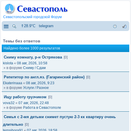
Севастопольский городской Форум
⇑28.9°C
telegram
Темы без ответов
Найдено более 1000 результатов
Сниму комнату, р-н Острякова
[0]
kislota
«
08 авг, 2026, 10:58
» в форуме
Сниму / Сдам
Репетитор по англ.яз. (Гагаринский район)
[0]
Ekaterinaaa
«
08 авг, 2026, 9:23
» в форуме
Услуги / Разное
Ищу работу грузчиком
[0]
vova32
«
07 авг, 2026, 22:48
» в форуме
Работа в Севастополе
Семья с 2-мя детьми снимет пустую 2-3 кк квартиру очень
длительно
[0]
terpsihora91
«
07 авг, 2026, 18:58