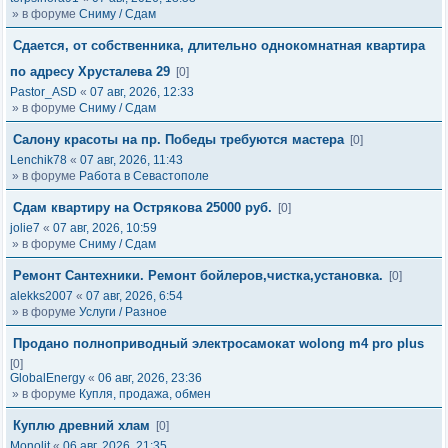
» в форуме
Сниму / Сдам
Сдается, от собственника, длительно однокомнатная квартира
по адресу Хрусталева 29
[0]
Pastor_ASD
«
07 авг, 2026, 12:33
» в форуме
Сниму / Сдам
Салону красоты на пр. Победы требуются мастера
[0]
Lenchik78
«
07 авг, 2026, 11:43
» в форуме
Работа в Севастополе
Сдам квартиру на Острякова 25000 руб.
[0]
jolie7
«
07 авг, 2026, 10:59
» в форуме
Сниму / Сдам
Ремонт Сантехники. Ремонт бойлеров,чистка,установка.
[0]
alekks2007
«
07 авг, 2026, 6:54
» в форуме
Услуги / Разное
Продано полноприводный электросамокат wolong m4 pro plus
[0]
GlobalEnergy
«
06 авг, 2026, 23:36
» в форуме
Купля, продажа, обмен
Куплю древний хлам
[0]
Monolit
«
06 авг, 2026, 21:35