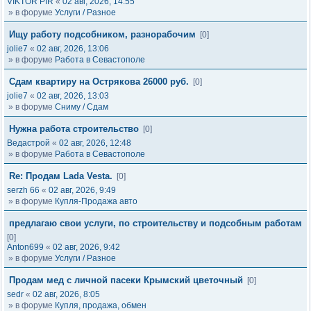
VIKTOR PIR
«
02 авг, 2026, 14:55
» в форуме
Услуги / Разное
Ищу работу подсобником, разнорабочим
[0]
jolie7
«
02 авг, 2026, 13:06
» в форуме
Работа в Севастополе
Сдам квартиру на Острякова 26000 руб.
[0]
jolie7
«
02 авг, 2026, 13:03
» в форуме
Сниму / Сдам
Нужна работа строительство
[0]
Ведастрой
«
02 авг, 2026, 12:48
» в форуме
Работа в Севастополе
Re: Продам Lada Vesta.
[0]
serzh 66
«
02 авг, 2026, 9:49
» в форуме
Купля-Продажа авто
предлагаю свои услуги, по строительству и подсобным работам
[0]
Anton699
«
02 авг, 2026, 9:42
» в форуме
Услуги / Разное
Продам мед с личной пасеки Крымский цветочный
[0]
sedr
«
02 авг, 2026, 8:05
» в форуме
Купля, продажа, обмен