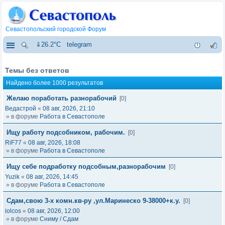
Севастопольский городской Форум
⇓26.2°C
telegram
Темы без ответов
Найдено более 1000 результатов
Желаю поработать разнорабочий
[0]
Ведастрой
«
08 авг, 2026, 21:10
» в форуме
Работа в Севастополе
Ищу работу подсобником, рабочим.
[0]
RiF77
«
08 авг, 2026, 18:08
» в форуме
Работа в Севастополе
Ищу себе подработку подсобным,разнорабочим
[0]
Yuzik
«
08 авг, 2026, 14:45
» в форуме
Работа в Севастополе
Сдам,свою 3-х комн.кв-ру ,ул.Маринеско 9-38000+к.у.
[0]
iolcos
«
08 авг, 2026, 12:00
» в форуме
Сниму / Сдам