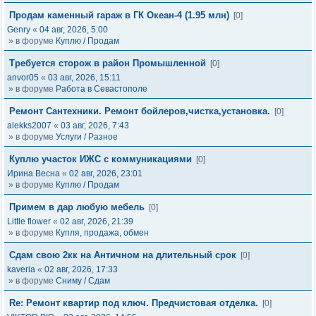
Продам каменный гараж в ГК Океан-4 (1.95 млн)
[0]
Genry
«
04 авг, 2026, 5:00
» в форуме
Куплю / Продам
Требуется сторож в район Промышленной
[0]
anvor05
«
03 авг, 2026, 15:11
» в форуме
Работа в Севастополе
Ремонт Сантехники. Ремонт бойлеров,чистка,установка.
[0]
alekks2007
«
03 авг, 2026, 7:43
» в форуме
Услуги / Разное
Куплю участок ИЖС с коммуникациями
[0]
Ирина Весна
«
02 авг, 2026, 23:01
» в форуме
Куплю / Продам
Примем в дар любую мебель
[0]
Little flower
«
02 авг, 2026, 21:39
» в форуме
Купля, продажа, обмен
Сдам свою 2кк на Античном на длительный срок
[0]
kaveria
«
02 авг, 2026, 17:33
» в форуме
Сниму / Сдам
Re: Ремонт квартир под ключ. Предчистовая отделка.
[0]