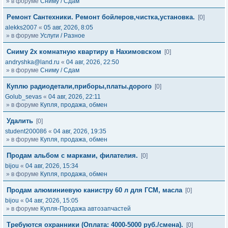
» в форуме
Сниму / Сдам
Ремонт Сантехники. Ремонт бойлеров,чистка,установка.
[0]
alekks2007
«
05 авг, 2026, 8:05
» в форуме
Услуги / Разное
Сниму 2х комнатную квартиру в Нахимовском
[0]
andryshka@land.ru
«
04 авг, 2026, 22:50
» в форуме
Сниму / Сдам
Куплю радиодетали,приборы,платы.дорого
[0]
Golub_sevas
«
04 авг, 2026, 22:11
» в форуме
Купля, продажа, обмен
Удалить
[0]
student200086
«
04 авг, 2026, 19:35
» в форуме
Купля, продажа, обмен
Продам альбом с марками, филателия.
[0]
bijou
«
04 авг, 2026, 15:34
» в форуме
Купля, продажа, обмен
Продам алюминиевую канистру 60 л для ГСМ, масла
[0]
bijou
«
04 авг, 2026, 15:05
» в форуме
Купля-Продажа автозапчастей
Требуются охранники (Оплата: 4000-5000 руб./смена).
[0]