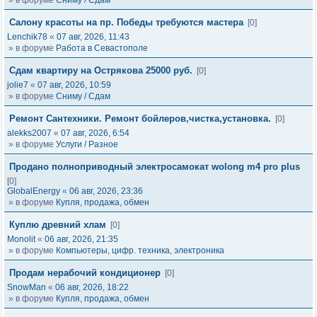
» в форуме
Сниму / Сдам
Салону красоты на пр. Победы требуются мастера
[0]
Lenchik78
«
07 авг, 2026, 11:43
» в форуме
Работа в Севастополе
Сдам квартиру на Острякова 25000 руб.
[0]
jolie7
«
07 авг, 2026, 10:59
» в форуме
Сниму / Сдам
Ремонт Сантехники. Ремонт бойлеров,чистка,установка.
[0]
alekks2007
«
07 авг, 2026, 6:54
» в форуме
Услуги / Разное
Продано полноприводный электросамокат wolong m4 pro plus
[0]
GlobalEnergy
«
06 авг, 2026, 23:36
» в форуме
Купля, продажа, обмен
Куплю древний хлам
[0]
Monolit
«
06 авг, 2026, 21:35
» в форуме
Компьютеры, цифр. техника, электроника
Продам нерабочий кондиционер
[0]
SnowMan
«
06 авг, 2026, 18:22
» в форуме
Купля, продажа, обмен