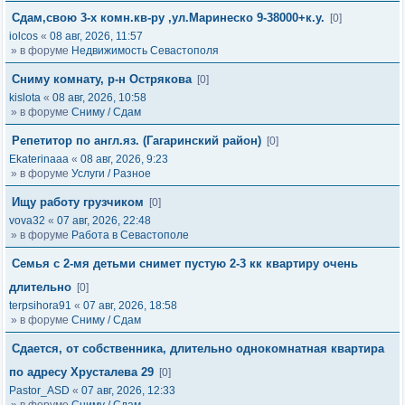
Сдам,свою 3-х комн.кв-ру ,ул.Маринеско 9-38000+к.у.
[0]
iolcos
«
08 авг, 2026, 11:57
» в форуме
Недвижимость Севастополя
Сниму комнату, р-н Острякова
[0]
kislota
«
08 авг, 2026, 10:58
» в форуме
Сниму / Сдам
Репетитор по англ.яз. (Гагаринский район)
[0]
Ekaterinaaa
«
08 авг, 2026, 9:23
» в форуме
Услуги / Разное
Ищу работу грузчиком
[0]
vova32
«
07 авг, 2026, 22:48
» в форуме
Работа в Севастополе
Семья с 2-мя детьми снимет пустую 2-3 кк квартиру очень
длительно
[0]
terpsihora91
«
07 авг, 2026, 18:58
» в форуме
Сниму / Сдам
Сдается, от собственника, длительно однокомнатная квартира
по адресу Хрусталева 29
[0]
Pastor_ASD
«
07 авг, 2026, 12:33