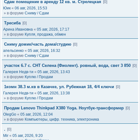
Сдам помещение в аренду 12 кв. м. Стрелецкая
[0]
Юик
«
06 авг, 2026, 15:53
» в форуме
Сниму / Сдам
Тресиба
[0]
Арина Ивановна
«
05 авг, 2026, 17:17
» в форуме
Купля, продажа, обмен
Сниму домик/часть дома/студию
[0]
апельсинко
«
05 авг, 2026, 16:32
» в форуме
Сниму / Сдам
участок 6.7 с. СНТ Селена (Фиолент). ровный, вода, свет 3 850
[0]
Галерея Недв-ти
«
05 авг, 2026, 13:43
» в форуме
Куплю / Продам
1комн 38.3 м.кв в Казачке, ул. Рубежная 18, 4/4 ключи
[0]
Галерея Недв-ти
«
05 авг, 2026, 13:38
» в форуме
Куплю / Продам
Продам Lenovo Thinkpad X380 Yoga. Ноутбук-трансформер
[0]
OlegGo
«
05 авг, 2026, 12:04
» в форуме
Компьютеры, цифр. техника, электроника
.
[0]
Mir
«
05 авг, 2026, 9:20