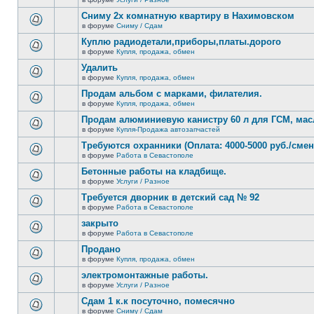
нет
В
новых
этой
Сниму 2х комнатную квартиру в Нахимовском
непрочитанных
теме
сообщений.
в форуме
Сниму / Сдам
нет
В
новых
этой
Куплю радиодетали,приборы,платы.дорого
непрочитанных
теме
сообщений.
в форуме
Купля, продажа, обмен
нет
В
новых
этой
Удалить
непрочитанных
теме
сообщений.
в форуме
Купля, продажа, обмен
нет
В
новых
этой
Продам альбом с марками, филателия.
непрочитанных
теме
сообщений.
в форуме
Купля, продажа, обмен
нет
В
новых
этой
Продам алюминиевую канистру 60 л для ГСМ, мас
непрочитанных
теме
сообщений.
в форуме
Купля-Продажа автозапчастей
нет
В
новых
этой
Требуются охранники (Оплата: 4000-5000 руб./смен
непрочитанных
теме
сообщений.
в форуме
Работа в Севастополе
нет
В
новых
этой
Бетонные работы на кладбище.
непрочитанных
теме
сообщений.
в форуме
Услуги / Разное
нет
В
новых
этой
Требуется дворник в детский сад № 92
непрочитанных
теме
сообщений.
в форуме
Работа в Севастополе
нет
В
новых
этой
закрыто
непрочитанных
теме
сообщений.
в форуме
Работа в Севастополе
нет
В
новых
этой
Продано
непрочитанных
теме
сообщений.
в форуме
Купля, продажа, обмен
нет
В
новых
этой
электромонтажные работы.
непрочитанных
теме
сообщений.
в форуме
Услуги / Разное
нет
В
новых
этой
Сдам 1 к.к посуточно, помесячно
непрочитанных
теме
сообщений.
в форуме
Сниму / Сдам
нет