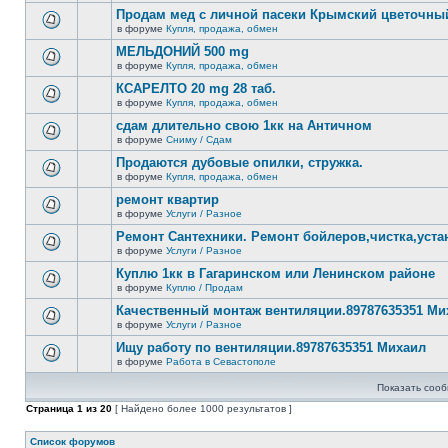
новых
этой
Продам мед с личной пасеки Крымский цветочны
непрочитанных
теме
сообщений.
в форуме
Купля, продажа, обмен
нет
В
новых
этой
МЕЛЬДОНИЙ 500 mg
непрочитанных
теме
сообщений.
в форуме
Купля, продажа, обмен
нет
В
новых
этой
КСАРЕЛТО 20 mg 28 таб.
непрочитанных
теме
сообщений.
в форуме
Купля, продажа, обмен
нет
В
новых
этой
сдам длительно свою 1кк на Античном
непрочитанных
теме
сообщений.
в форуме
Сниму / Сдам
нет
В
новых
этой
Продаются дубовые опилки, стружка.
непрочитанных
теме
сообщений.
в форуме
Купля, продажа, обмен
нет
В
новых
этой
ремонт квартир
непрочитанных
теме
сообщений.
в форуме
Услуги / Разное
нет
В
новых
этой
Ремонт Сантехники. Ремонт бойлеров,чистка,уста
непрочитанных
теме
сообщений.
в форуме
Услуги / Разное
нет
В
новых
этой
Куплю 1кк в Гагаринском или Ленинском районе
непрочитанных
теме
сообщений.
в форуме
Куплю / Продам
нет
В
новых
этой
Качественный монтаж вентиляции.89787635351 Ми
непрочитанных
теме
сообщений.
в форуме
Услуги / Разное
нет
В
новых
этой
Ищу работу по вентиляции.89787635351 Михаил
непрочитанных
теме
сообщений.
в форуме
Работа в Севастополе
нет
В
новых
этой
непрочитанных
Показать сооб
теме
сообщений.
нет
Страница
1
из
20
[ Найдено более 1000 результатов ]
новых
непрочитанных
сообщений.
Список форумов