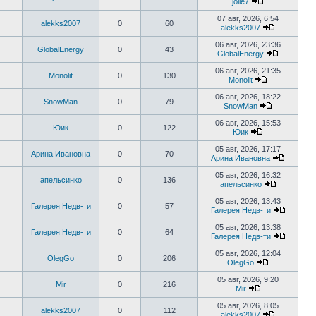
jolie7
сообщению
Перейти
к
07 авг, 2026, 6:54
alekks2007
0
60
последнему
alekks2007
сообщению
Перейти
к
06 авг, 2026, 23:36
GlobalEnergy
0
43
последнем
GlobalEnergy
сообщени
Перейти
к
06 авг, 2026, 21:35
Monolit
0
130
последне
Monolit
сообщени
Перейти
к
06 авг, 2026, 18:22
SnowMan
0
79
последнему
SnowMan
сообщению
Перейти
к
06 авг, 2026, 15:53
Юик
0
122
последнему
Юик
сообщению
Перейти
к
05 авг, 2026, 17:17
Арина Ивановна
0
70
последнему
Арина Ивановна
сообщению
Перейти
к
05 авг, 2026, 16:32
апельсинко
0
136
последн
апельсинко
сообще
Перейти
к
05 авг, 2026, 13:43
Галерея Недв-ти
0
57
последнем
Галерея Недв-ти
сообщени
Перейти
к
05 авг, 2026, 13:38
Галерея Недв-ти
0
64
последн
Галерея Недв-ти
сообще
Перейти
к
05 авг, 2026, 12:04
OlegGo
0
206
последн
OlegGo
сообще
Перейти
к
05 авг, 2026, 9:20
Mir
0
216
последнему
Mir
сообщению
Перейти
к
05 авг, 2026, 8:05
alekks2007
0
112
последнему
alekks2007