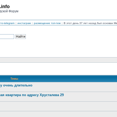
.info
дской Форум
то-telegram
::
инстаграм
::
размещение топ-тем
:: В этот день 37 лет назад был основан 
Темы
ру очень длительно
ая квартира по адресу Хрусталева 29