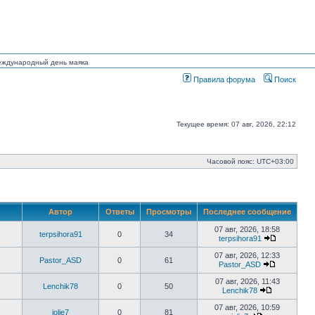
Международный день маяка
Правила форума
Поиск
Текущее время: 07 авг, 2026, 22:12
Часовой пояс:
UTC+03:00
Автор
Ответы
Просмотры
Последнее сообщение
07 авг, 2026, 18:58
terpsihora91
0
34
terpsihora91
Перейти
к
07 авг, 2026, 12:33
Pastor_ASD
0
61
последне
Pastor_ASD
сообщени
Перейти
к
07 авг, 2026, 11:43
Lenchik78
0
50
последнем
Lenchik78
сообщени
Перейти
к
07 авг, 2026, 10:59
jolie7
0
81
последнем