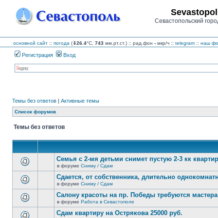
Sevastopol
Севастопольский горо
основной сайт
::
погода
(
⇓26.4
°C,
743
мм.рт.ст.) :: рад.фон
-
мкр/ч
::
telegram
::
наш фо
Регистрация
Вход
Темы без ответов
|
Активные темы
Список форумов
Темы без ответов
Семья с 2-мя детьми снимет пустую 2-3 кк кварти
в форуме
Сниму / Сдам
В
этой
Сдается, от собственника, длительно однокомнатн
теме
в форуме
Сниму / Сдам
нет
В
новых
этой
Салону красоты на пр. Победы требуются мастера
непрочитанных
теме
сообщений.
в форуме
Работа в Севастополе
нет
В
новых
этой
Сдам квартиру на Острякова 25000 руб.
непрочитанных
теме