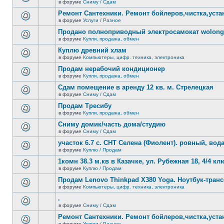
сообщений.
в форуме
Сниму / Сдам
нет
В
новых
этой
Ремонт Сантехники. Ремонт бойлеров,чистка,уста
непрочитанных
теме
сообщений.
в форуме
Услуги / Разное
нет
В
новых
этой
Продано полноприводный электросамокат wolong 
непрочитанных
теме
сообщений.
в форуме
Купля, продажа, обмен
нет
В
новых
этой
Куплю древний хлам
непрочитанных
теме
сообщений.
в форуме
Компьютеры, цифр. техника, электроника
нет
В
новых
этой
Продам нерабочий кондиционер
непрочитанных
теме
сообщений.
в форуме
Купля, продажа, обмен
нет
В
новых
этой
Сдам помещение в аренду 12 кв. м. Стрелецкая
непрочитанных
теме
сообщений.
в форуме
Сниму / Сдам
нет
В
новых
этой
Продам Тресибу
непрочитанных
теме
сообщений.
в форуме
Купля, продажа, обмен
нет
В
новых
этой
Сниму домик/часть дома/студию
непрочитанных
теме
сообщений.
в форуме
Сниму / Сдам
нет
В
новых
этой
участок 6.7 с. СНТ Селена (Фиолент). ровный, вода,
непрочитанных
теме
сообщений.
в форуме
Куплю / Продам
нет
В
новых
этой
1комн 38.3 м.кв в Казачке, ул. Рубежная 18, 4/4 к
непрочитанных
теме
сообщений.
в форуме
Куплю / Продам
нет
В
новых
этой
Продам Lenovo Thinkpad X380 Yoga. Ноутбук-тра
непрочитанных
теме
сообщений.
в форуме
Компьютеры, цифр. техника, электроника
нет
В
новых
этой
.
непрочитанных
теме
сообщений.
в форуме
Сниму / Сдам
нет
В
новых
этой
Ремонт Сантехники. Ремонт бойлеров,чистка,уста
непрочитанных
теме
сообщений.
в форуме
Услуги / Разное