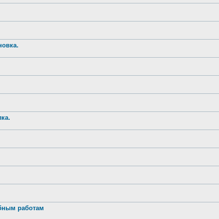
новка.
ка.
обным работам