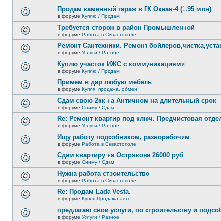
В
новых
этой
Продам каменный гараж в ГК Океан-4 (1.95 млн)
непрочитанных
теме
сообщений.
в форуме
Куплю / Продам
нет
В
новых
этой
Требуется сторож в район Промышленной
непрочитанных
теме
сообщений.
в форуме
Работа в Севастополе
нет
В
новых
этой
Ремонт Сантехники. Ремонт бойлеров,чистка,уста
непрочитанных
теме
сообщений.
в форуме
Услуги / Разное
нет
В
новых
этой
Куплю участок ИЖС с коммуникациями
непрочитанных
теме
сообщений.
в форуме
Куплю / Продам
нет
В
новых
этой
Примем в дар любую мебель
непрочитанных
теме
сообщений.
в форуме
Купля, продажа, обмен
нет
В
новых
этой
Сдам свою 2кк на Античном на длительный срок
непрочитанных
теме
сообщений.
в форуме
Сниму / Сдам
нет
В
новых
этой
Re: Ремонт квартир под ключ. Предчистовая отдел
непрочитанных
теме
сообщений.
в форуме
Услуги / Разное
нет
В
новых
этой
Ищу работу подсобником, разнорабочим
непрочитанных
теме
сообщений.
в форуме
Работа в Севастополе
нет
В
новых
этой
Сдам квартиру на Острякова 26000 руб.
непрочитанных
теме
сообщений.
в форуме
Сниму / Сдам
нет
В
новых
этой
Нужна работа строительство
непрочитанных
теме
сообщений.
в форуме
Работа в Севастополе
нет
В
новых
этой
Re: Продам Lada Vesta.
непрочитанных
теме
сообщений.
в форуме
Купля-Продажа авто
нет
В
новых
этой
предлагаю свои услуги, по строительству и подс
непрочитанных
теме
сообщений.
в форуме
Услуги / Разное
нет
В