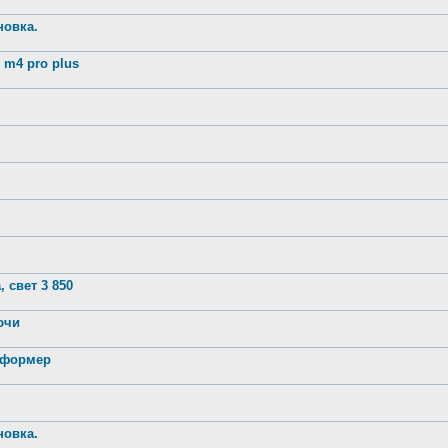
новка.
m4 pro plus
 свет 3 850
лючи
нсформер
новка.