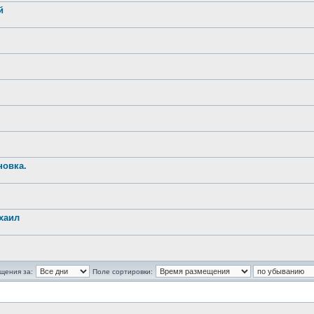
й
новка.
хаил
щения за:
Поле сортировки: