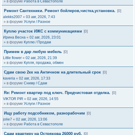
» в форуме
Работа в Севастополе
Ремонт Сантехники. Ремонт бойлеров,чистка,установка.
[0]
alekks2007
«
03 авг, 2026, 7:43
» в форуме
Услуги / Разное
Куплю участок ИЖС с коммуникациями
[0]
Ирина Весна
«
02 авг, 2026, 23:01
» в форуме
Куплю / Продам
Примем в дар любую мебель
[0]
Little flower
«
02 авг, 2026, 21:39
» в форуме
Купля, продажа, обмен
Сдам свою 2кк на Античном на длительный срок
[0]
kaveria
«
02 авг, 2026, 17:33
» в форуме
Сниму / Сдам
Re: Ремонт квартир под ключ. Предчистовая отделка.
[0]
VIKTOR PIR
«
02 авг, 2026, 14:55
» в форуме
Услуги / Разное
Ищу работу подсобником, разнорабочим
[0]
jolie7
«
02 авг, 2026, 13:06
» в форуме
Работа в Севастополе
Сдам квартиру на Острякова 26000 руб.
[0]