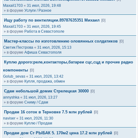
Maxail1703
«
31 июл, 2026, 19:48
» в форуме
Услуги / Разное
Ищу работу по вентиляции.89787635351 Михаил
[0]
Maxail1703
«
31 июл, 2026, 19:45
» в форуме
Работа в Севастополе
Мастер-классы по изготовлению оловянных солдатиков
[0]
Светик Пестрова
«
31 июл, 2026, 15:13
» в форуме
Афиша Севастополя
Куплю дорого:реле,контакторы,батареи сцс,сцд и прочие радио
компоненты
[0]
Golub_sevas
«
31 июл, 2026, 13:42
» в форуме
Купля, продажа, обмен
Сдам небольшой домик Стрелецкая 30000
[0]
annyshka
«
31 июл, 2026, 13:27
» в форуме
Сниму / Сдам
Продам 16 соток в Терновке 7.5 млн рублей
[0]
naviser
«
31 июл, 2026, 11:30
» в форуме
Куплю / Продам
Продам дом Ст РЫБАК 5. 170м2 цена 17.2 млн рублей
[0]