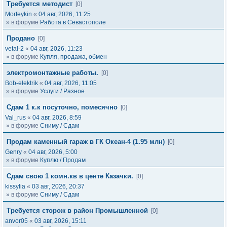
Требуется методист
[0]
Morfeykin
«
04 авг, 2026, 11:25
» в форуме
Работа в Севастополе
Продано
[0]
vetal-2
«
04 авг, 2026, 11:23
» в форуме
Купля, продажа, обмен
электромонтажные работы.
[0]
Bob-elektrik
«
04 авг, 2026, 11:05
» в форуме
Услуги / Разное
Сдам 1 к.к посуточно, помесячно
[0]
Val_rus
«
04 авг, 2026, 8:59
» в форуме
Сниму / Сдам
Продам каменный гараж в ГК Океан-4 (1.95 млн)
[0]
Genry
«
04 авг, 2026, 5:00
» в форуме
Куплю / Продам
Сдам свою 1 комн.кв в центе Казачки.
[0]
kissylia
«
03 авг, 2026, 20:37
» в форуме
Сниму / Сдам
Требуется сторож в район Промышленной
[0]
anvor05
«
03 авг, 2026, 15:11