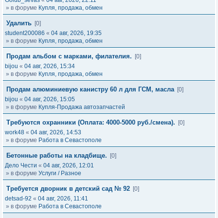
Golub_sevas
«
04 авг, 2026, 22:11
» в форуме
Купля, продажа, обмен
Удалить
[0]
student200086
«
04 авг, 2026, 19:35
» в форуме
Купля, продажа, обмен
Продам альбом с марками, филателия.
[0]
bijou
«
04 авг, 2026, 15:34
» в форуме
Купля, продажа, обмен
Продам алюминиевую канистру 60 л для ГСМ, масла
[0]
bijou
«
04 авг, 2026, 15:05
» в форуме
Купля-Продажа автозапчастей
Требуются охранники (Оплата: 4000-5000 руб./смена).
[0]
work48
«
04 авг, 2026, 14:53
» в форуме
Работа в Севастополе
Бетонные работы на кладбище.
[0]
Дело Чести
«
04 авг, 2026, 12:01
» в форуме
Услуги / Разное
Требуется дворник в детский сад № 92
[0]
detsad-92
«
04 авг, 2026, 11:41
» в форуме
Работа в Севастополе