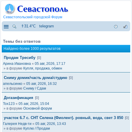
Севастопольский городской Форум
⇑31.4°C
telegram
Темы без ответов
Найдено более 1000 результатов
Продам Тресибу
[0]
Арина Ивановна
«
05 авг, 2026, 17:17
» в форуме
Купля, продажа, обмен
Сниму домик/часть дома/студию
[0]
апельсинко
«
05 авг, 2026, 16:32
» в форуме
Сниму / Сдам
Догазификация
[0]
Tox123
«
05 авг, 2026, 15:04
» в форуме
Основной форум
участок 6.7 с. СНТ Селена (Фиолент). ровный, вода, свет 3 850
[0]
Галерея Недв-ти
«
05 авг, 2026, 13:43
» в форуме
Куплю / Продам