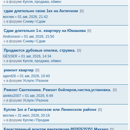
» в форуме
Купля, продажа, обмен
сдам длительно свою 1кк на Античном
[0]
жоглик
«
01 авг, 2026, 21:42
» в форуме
Сниму / Сдам
Сдам длительно 1-к. квартиру на Юмашева
[0]
Andronson
«
01 авг, 2026, 15:50
» в форуме
Сниму / Сдам
Продаются дубовые опилки, стружка.
[0]
GЁSSER
«
01 авг, 2026, 14:34
» в форуме
Купля, продажа, обмен
ремонт квартир
[0]
agent26
«
01 авг, 2026, 10:40
» в форуме
Услуги / Разное
Ремонт Сантехники. Ремонт бойлеров,чистка,установка.
[0]
alekks2007
«
01 авг, 2026, 6:49
» в форуме
Услуги / Разное
Куплю 1кк в Гагаринском или Ленинском районе
[0]
жоглик
«
31 июл, 2026, 20:16
» в форуме
Куплю / Продам
Качественный монтаж вентиляции.89787635351 Михаил
[0]