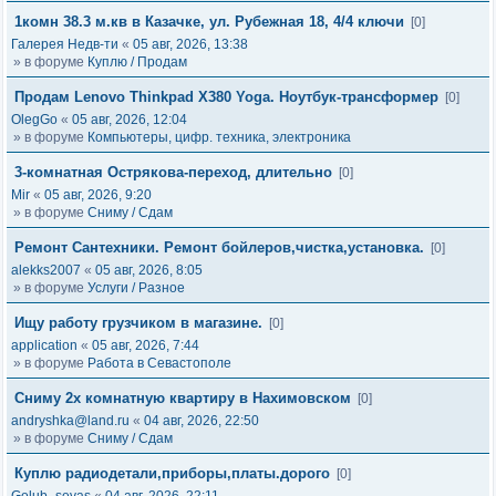
1комн 38.3 м.кв в Казачке, ул. Рубежная 18, 4/4 ключи
[0]
Галерея Недв-ти
«
05 авг, 2026, 13:38
» в форуме
Куплю / Продам
Продам Lenovo Thinkpad X380 Yoga. Ноутбук-трансформер
[0]
OlegGo
«
05 авг, 2026, 12:04
» в форуме
Компьютеры, цифр. техника, электроника
3-комнатная Острякова-переход, длительно
[0]
Mir
«
05 авг, 2026, 9:20
» в форуме
Сниму / Сдам
Ремонт Сантехники. Ремонт бойлеров,чистка,установка.
[0]
alekks2007
«
05 авг, 2026, 8:05
» в форуме
Услуги / Разное
Ищу работу грузчиком в магазине.
[0]
application
«
05 авг, 2026, 7:44
» в форуме
Работа в Севастополе
Сниму 2х комнатную квартиру в Нахимовском
[0]
andryshka@land.ru
«
04 авг, 2026, 22:50
» в форуме
Сниму / Сдам
Куплю радиодетали,приборы,платы.дорого
[0]