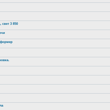
 свет 3 850
лючи
нсформер
новка.
ла