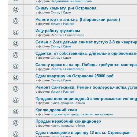
сообщений.
в форуме
Недвижимость Севастополя
нет
В
новых
этой
Сниму комнату, р-н Острякова
непрочитанных
теме
сообщений.
в форуме
Сниму / Сдам
нет
В
новых
этой
Репетитор по англ.яз. (Гагаринский район)
непрочитанных
теме
сообщений.
в форуме
Услуги / Разное
нет
В
новых
этой
Ищу работу грузчиком
непрочитанных
теме
сообщений.
в форуме
Работа в Севастополе
нет
В
новых
этой
Семья с 2-мя детьми снимет пустую 2-3 кк кварти
непрочитанных
теме
сообщений.
в форуме
Сниму / Сдам
нет
В
новых
этой
Сдается, от собственника, длительно однокомнатн
непрочитанных
теме
сообщений.
в форуме
Сниму / Сдам
нет
В
новых
этой
Салону красоты на пр. Победы требуются мастера
непрочитанных
теме
сообщений.
в форуме
Работа в Севастополе
нет
В
новых
этой
Сдам квартиру на Острякова 25000 руб.
непрочитанных
теме
сообщений.
в форуме
Сниму / Сдам
нет
В
новых
этой
Ремонт Сантехники. Ремонт бойлеров,чистка,уста
непрочитанных
теме
сообщений.
в форуме
Услуги / Разное
нет
В
новых
этой
Продано полноприводный электросамокат wolong 
непрочитанных
теме
сообщений.
в форуме
Купля, продажа, обмен
нет
В
новых
этой
Куплю древний хлам
непрочитанных
теме
сообщений.
в форуме
Компьютеры, цифр. техника, электроника
нет
В
новых
этой
Продам нерабочий кондиционер
непрочитанных
теме
сообщений.
в форуме
Купля, продажа, обмен
нет
В
новых
этой
Сдам помещение в аренду 12 кв. м. Стрелецкая
непрочитанных
теме
сообщений.
в форуме
Сниму / Сдам