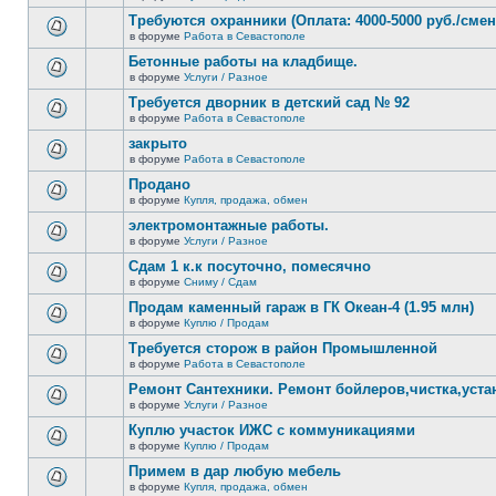
В
новых
этой
Требуются охранники (Оплата: 4000-5000 руб./смен
непрочитанных
теме
сообщений.
в форуме
Работа в Севастополе
нет
В
новых
этой
Бетонные работы на кладбище.
непрочитанных
теме
сообщений.
в форуме
Услуги / Разное
нет
В
новых
этой
Требуется дворник в детский сад № 92
непрочитанных
теме
сообщений.
в форуме
Работа в Севастополе
нет
В
новых
этой
закрыто
непрочитанных
теме
сообщений.
в форуме
Работа в Севастополе
нет
В
новых
этой
Продано
непрочитанных
теме
сообщений.
в форуме
Купля, продажа, обмен
нет
В
новых
этой
электромонтажные работы.
непрочитанных
теме
сообщений.
в форуме
Услуги / Разное
нет
В
новых
этой
Сдам 1 к.к посуточно, помесячно
непрочитанных
теме
сообщений.
в форуме
Сниму / Сдам
нет
В
новых
этой
Продам каменный гараж в ГК Океан-4 (1.95 млн)
непрочитанных
теме
сообщений.
в форуме
Куплю / Продам
нет
В
новых
этой
Требуется сторож в район Промышленной
непрочитанных
теме
сообщений.
в форуме
Работа в Севастополе
нет
В
новых
этой
Ремонт Сантехники. Ремонт бойлеров,чистка,уста
непрочитанных
теме
сообщений.
в форуме
Услуги / Разное
нет
В
новых
этой
Куплю участок ИЖС с коммуникациями
непрочитанных
теме
сообщений.
в форуме
Куплю / Продам
нет
В
новых
этой
Примем в дар любую мебель
непрочитанных
теме
сообщений.
в форуме
Купля, продажа, обмен
нет
В