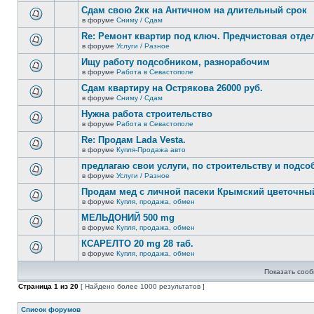
новых
этой
Сдам свою 2кк на Античном на длительный срок
непрочитанных
теме
сообщений.
в форуме
Сниму / Сдам
нет
В
новых
этой
Re: Ремонт квартир под ключ. Предчистовая отдел
непрочитанных
теме
сообщений.
в форуме
Услуги / Разное
нет
В
новых
этой
Ищу работу подсобником, разнорабочим
непрочитанных
теме
сообщений.
в форуме
Работа в Севастополе
нет
В
новых
этой
Сдам квартиру на Острякова 26000 руб.
непрочитанных
теме
сообщений.
в форуме
Сниму / Сдам
нет
В
новых
этой
Нужна работа строительство
непрочитанных
теме
сообщений.
в форуме
Работа в Севастополе
нет
В
новых
этой
Re: Продам Lada Vesta.
непрочитанных
теме
сообщений.
в форуме
Купля-Продажа авто
нет
В
новых
этой
предлагаю свои услуги, по строительству и подс
непрочитанных
теме
сообщений.
в форуме
Услуги / Разное
нет
В
новых
этой
Продам мед с личной пасеки Крымский цветочны
непрочитанных
теме
сообщений.
в форуме
Купля, продажа, обмен
нет
В
новых
этой
МЕЛЬДОНИЙ 500 mg
непрочитанных
теме
сообщений.
в форуме
Купля, продажа, обмен
нет
В
новых
этой
КСАРЕЛТО 20 mg 28 таб.
непрочитанных
теме
сообщений.
в форуме
Купля, продажа, обмен
нет
В
новых
этой
непрочитанных
Показать сооб
теме
сообщений.
нет
Страница
1
из
20
[ Найдено более 1000 результатов ]
новых
непрочитанных
сообщений.
Список форумов