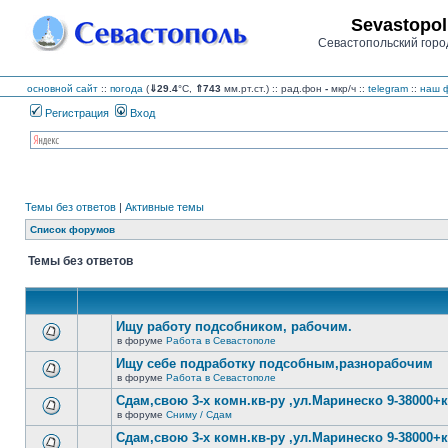
Sevastopol
Севастопольский горо
основной сайт
::
погода
(
⇓29.4
°C,
⇑743
мм.рт.ст.) :: рад.фон
-
мкр/ч
::
telegram
::
наш ф
Регистрация
Вход
Темы без ответов
|
Активные темы
Список форумов
Темы без ответов
Ищу работу подсобником, рабочим.
в форуме
Работа в Севастополе
В
этой
Ищу себе подработку подсобным,разнорабочим
теме
в форуме
Работа в Севастополе
нет
В
новых
этой
Сдам,свою 3-х комн.кв-ру ,ул.Маринеско 9-38000+к
непрочитанных
теме
сообщений.
в форуме
Сниму / Сдам
нет
В
новых
этой
Сдам,свою 3-х комн.кв-ру ,ул.Маринеско 9-38000+к
непрочитанных
теме