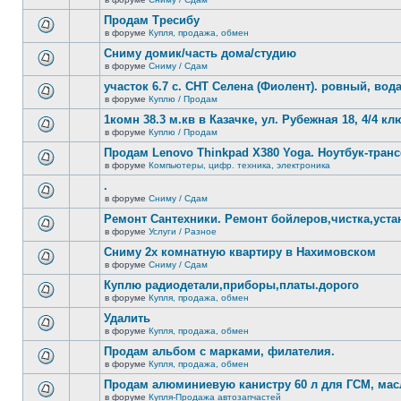
нет
В
новых
этой
Продам Тресибу
непрочитанных
теме
сообщений.
в форуме
Купля, продажа, обмен
нет
В
новых
этой
Сниму домик/часть дома/студию
непрочитанных
теме
сообщений.
в форуме
Сниму / Сдам
нет
В
новых
этой
участок 6.7 с. СНТ Селена (Фиолент). ровный, вода,
непрочитанных
теме
сообщений.
в форуме
Куплю / Продам
нет
В
новых
этой
1комн 38.3 м.кв в Казачке, ул. Рубежная 18, 4/4 к
непрочитанных
теме
сообщений.
в форуме
Куплю / Продам
нет
В
новых
этой
Продам Lenovo Thinkpad X380 Yoga. Ноутбук-тра
непрочитанных
теме
сообщений.
в форуме
Компьютеры, цифр. техника, электроника
нет
В
новых
этой
.
непрочитанных
теме
сообщений.
в форуме
Сниму / Сдам
нет
В
новых
этой
Ремонт Сантехники. Ремонт бойлеров,чистка,уста
непрочитанных
теме
сообщений.
в форуме
Услуги / Разное
нет
В
новых
этой
Сниму 2х комнатную квартиру в Нахимовском
непрочитанных
теме
сообщений.
в форуме
Сниму / Сдам
нет
В
новых
этой
Куплю радиодетали,приборы,платы.дорого
непрочитанных
теме
сообщений.
в форуме
Купля, продажа, обмен
нет
В
новых
этой
Удалить
непрочитанных
теме
сообщений.
в форуме
Купля, продажа, обмен
нет
В
новых
этой
Продам альбом с марками, филателия.
непрочитанных
теме
сообщений.
в форуме
Купля, продажа, обмен
нет
В
новых
этой
Продам алюминиевую канистру 60 л для ГСМ, мас
непрочитанных
теме
сообщений.
в форуме
Купля-Продажа автозапчастей
нет