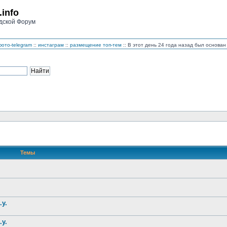
.info
дской Форум
ото-telegram
::
инстаграм
::
размещение топ-тем
:: В этот день 24 года назад был основ
Темы
.у.
.у.