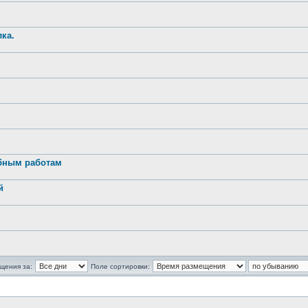
ка.
обным работам
й
щения за:
Поле сортировки: