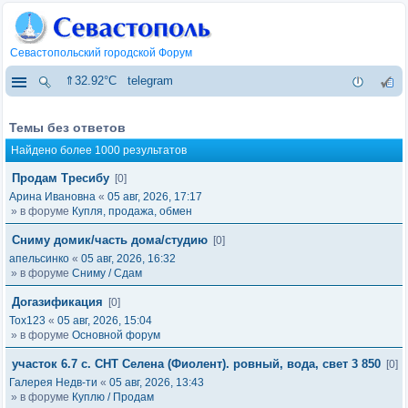
Севастопольский городской Форум
⇑32.92°C
telegram
Темы без ответов
Найдено более 1000 результатов
Продам Тресибу
[0]
Арина Ивановна
«
05 авг, 2026, 17:17
» в форуме
Купля, продажа, обмен
Сниму домик/часть дома/студию
[0]
апельсинко
«
05 авг, 2026, 16:32
» в форуме
Сниму / Сдам
Догазификация
[0]
Tox123
«
05 авг, 2026, 15:04
» в форуме
Основной форум
участок 6.7 с. СНТ Селена (Фиолент). ровный, вода, свет 3 850
[0]
Галерея Недв-ти
«
05 авг, 2026, 13:43
» в форуме
Куплю / Продам