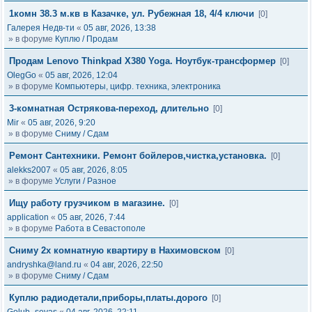
1комн 38.3 м.кв в Казачке, ул. Рубежная 18, 4/4 ключи
[0]
Галерея Недв-ти
«
05 авг, 2026, 13:38
» в форуме
Куплю / Продам
Продам Lenovo Thinkpad X380 Yoga. Ноутбук-трансформер
[0]
OlegGo
«
05 авг, 2026, 12:04
» в форуме
Компьютеры, цифр. техника, электроника
3-комнатная Острякова-переход, длительно
[0]
Mir
«
05 авг, 2026, 9:20
» в форуме
Сниму / Сдам
Ремонт Сантехники. Ремонт бойлеров,чистка,установка.
[0]
alekks2007
«
05 авг, 2026, 8:05
» в форуме
Услуги / Разное
Ищу работу грузчиком в магазине.
[0]
application
«
05 авг, 2026, 7:44
» в форуме
Работа в Севастополе
Сниму 2х комнатную квартиру в Нахимовском
[0]
andryshka@land.ru
«
04 авг, 2026, 22:50
» в форуме
Сниму / Сдам
Куплю радиодетали,приборы,платы.дорого
[0]