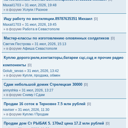
Maxail1703
«
31 июл, 2026, 19:48
» в форуме
Услуги / Разное
Ищу работу по вентиляции.89787635351 Михаил
[0]
Maxail1703
«
31 июл, 2026, 19:45
» в форуме
Работа в Севастополе
Мастер-классы по изготовлению оловянных солдатиков
[0]
Светик Пестрова
«
31 июл, 2026, 15:13
» в форуме
Афиша Севастополя
Куплю дорого:реле,контакторы,батареи сцс,сцд и прочие радио
компоненты
[0]
Golub_sevas
«
31 июл, 2026, 13:42
» в форуме
Купля, продажа, обмен
Сдам небольшой домик Стрелецкая 30000
[0]
annyshka
«
31 июл, 2026, 13:27
» в форуме
Сниму / Сдам
Продам 16 соток в Терновке 7.5 млн рублей
[0]
naviser
«
31 июл, 2026, 11:30
» в форуме
Куплю / Продам
Продам дом Ст РЫБАК 5. 170м2 цена 17.2 млн рублей
[0]