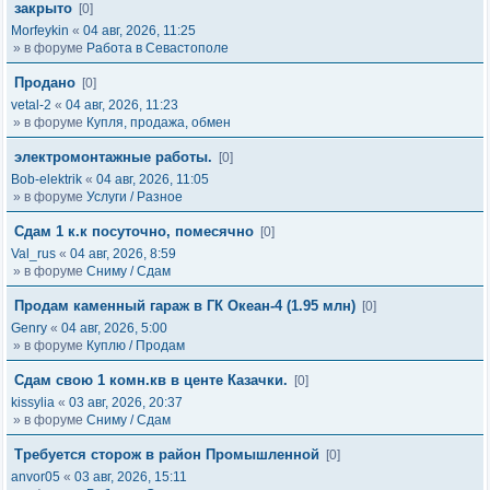
закрыто
[0]
Morfeykin
«
04 авг, 2026, 11:25
» в форуме
Работа в Севастополе
Продано
[0]
vetal-2
«
04 авг, 2026, 11:23
» в форуме
Купля, продажа, обмен
электромонтажные работы.
[0]
Bob-elektrik
«
04 авг, 2026, 11:05
» в форуме
Услуги / Разное
Сдам 1 к.к посуточно, помесячно
[0]
Val_rus
«
04 авг, 2026, 8:59
» в форуме
Сниму / Сдам
Продам каменный гараж в ГК Океан-4 (1.95 млн)
[0]
Genry
«
04 авг, 2026, 5:00
» в форуме
Куплю / Продам
Сдам свою 1 комн.кв в центе Казачки.
[0]
kissylia
«
03 авг, 2026, 20:37
» в форуме
Сниму / Сдам
Требуется сторож в район Промышленной
[0]
anvor05
«
03 авг, 2026, 15:11