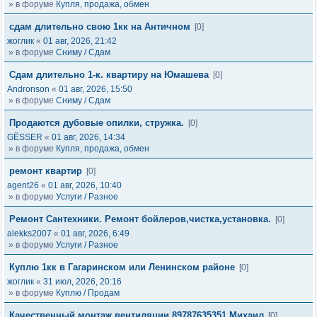
» в форуме
Купля, продажа, обмен
сдам длительно свою 1кк на Античном
[0]
жоглик
«
01 авг, 2026, 21:42
» в форуме
Сниму / Сдам
Сдам длительно 1-к. квартиру на Юмашева
[0]
Andronson
«
01 авг, 2026, 15:50
» в форуме
Сниму / Сдам
Продаются дубовые опилки, стружка.
[0]
GЁSSER
«
01 авг, 2026, 14:34
» в форуме
Купля, продажа, обмен
ремонт квартир
[0]
agent26
«
01 авг, 2026, 10:40
» в форуме
Услуги / Разное
Ремонт Сантехники. Ремонт бойлеров,чистка,установка.
[0]
alekks2007
«
01 авг, 2026, 6:49
» в форуме
Услуги / Разное
Куплю 1кк в Гагаринском или Ленинском районе
[0]
жоглик
«
31 июл, 2026, 20:16
» в форуме
Куплю / Продам
Качественный монтаж вентиляции.89787635351 Михаил
[0]