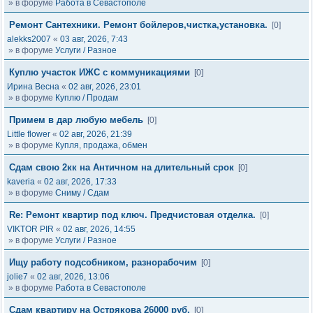
» в форуме
Работа в Севастополе
Ремонт Сантехники. Ремонт бойлеров,чистка,установка.
[0]
alekks2007
«
03 авг, 2026, 7:43
» в форуме
Услуги / Разное
Куплю участок ИЖС с коммуникациями
[0]
Ирина Весна
«
02 авг, 2026, 23:01
» в форуме
Куплю / Продам
Примем в дар любую мебель
[0]
Little flower
«
02 авг, 2026, 21:39
» в форуме
Купля, продажа, обмен
Сдам свою 2кк на Античном на длительный срок
[0]
kaveria
«
02 авг, 2026, 17:33
» в форуме
Сниму / Сдам
Re: Ремонт квартир под ключ. Предчистовая отделка.
[0]
VIKTOR PIR
«
02 авг, 2026, 14:55
» в форуме
Услуги / Разное
Ищу работу подсобником, разнорабочим
[0]
jolie7
«
02 авг, 2026, 13:06
» в форуме
Работа в Севастополе
Сдам квартиру на Острякова 26000 руб.
[0]