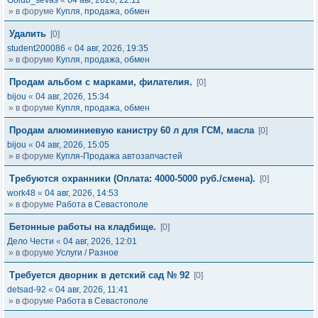
Golub_sevas
«
04 авг, 2026, 22:11
» в форуме
Купля, продажа, обмен
Удалить
[0]
student200086
«
04 авг, 2026, 19:35
» в форуме
Купля, продажа, обмен
Продам альбом с марками, филателия.
[0]
bijou
«
04 авг, 2026, 15:34
» в форуме
Купля, продажа, обмен
Продам алюминиевую канистру 60 л для ГСМ, масла
[0]
bijou
«
04 авг, 2026, 15:05
» в форуме
Купля-Продажа автозапчастей
Требуются охранники (Оплата: 4000-5000 руб./смена).
[0]
work48
«
04 авг, 2026, 14:53
» в форуме
Работа в Севастополе
Бетонные работы на кладбище.
[0]
Дело Чести
«
04 авг, 2026, 12:01
» в форуме
Услуги / Разное
Требуется дворник в детский сад № 92
[0]
detsad-92
«
04 авг, 2026, 11:41
» в форуме
Работа в Севастополе