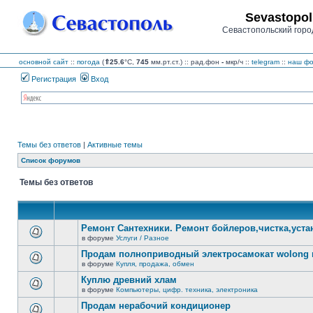
Sevastopol
Севастопольский горо
основной сайт
::
погода
(
⇑25.6
°C,
745
мм.рт.ст.) :: рад.фон
-
мкр/ч
::
telegram
::
наш фо
Регистрация
Вход
Темы без ответов
|
Активные темы
Список форумов
Темы без ответов
Ремонт Сантехники. Ремонт бойлеров,чистка,уста
в форуме
Услуги / Разное
В
этой
Продам полноприводный электросамокат wolong m
теме
в форуме
Купля, продажа, обмен
нет
В
новых
этой
Куплю древний хлам
непрочитанных
теме
сообщений.
в форуме
Компьютеры, цифр. техника, электроника
нет
В
новых
этой
Продам нерабочий кондиционер
непрочитанных
теме