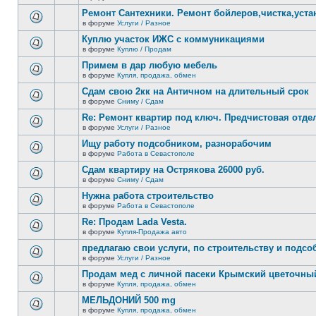
В
новых
этой
Ремонт Сантехники. Ремонт бойлеров,чистка,уста
непрочитанных
теме
сообщений.
в форуме
Услуги / Разное
нет
В
новых
этой
Куплю участок ИЖС с коммуникациями
непрочитанных
теме
сообщений.
в форуме
Куплю / Продам
нет
В
новых
этой
Примем в дар любую мебель
непрочитанных
теме
сообщений.
в форуме
Купля, продажа, обмен
нет
В
новых
этой
Сдам свою 2кк на Античном на длительный срок
непрочитанных
теме
сообщений.
в форуме
Сниму / Сдам
нет
В
новых
этой
Re: Ремонт квартир под ключ. Предчистовая отдел
непрочитанных
теме
сообщений.
в форуме
Услуги / Разное
нет
В
новых
этой
Ищу работу подсобником, разнорабочим
непрочитанных
теме
сообщений.
в форуме
Работа в Севастополе
нет
В
новых
этой
Сдам квартиру на Острякова 26000 руб.
непрочитанных
теме
сообщений.
в форуме
Сниму / Сдам
нет
В
новых
этой
Нужна работа строительство
непрочитанных
теме
сообщений.
в форуме
Работа в Севастополе
нет
В
новых
этой
Re: Продам Lada Vesta.
непрочитанных
теме
сообщений.
в форуме
Купля-Продажа авто
нет
В
новых
этой
предлагаю свои услуги, по строительству и подс
непрочитанных
теме
сообщений.
в форуме
Услуги / Разное
нет
В
новых
этой
Продам мед с личной пасеки Крымский цветочны
непрочитанных
теме
сообщений.
в форуме
Купля, продажа, обмен
нет
В
новых
этой
МЕЛЬДОНИЙ 500 mg
непрочитанных
теме
сообщений.
в форуме
Купля, продажа, обмен
нет
В