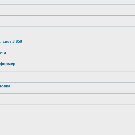
 свет 3 850
лючи
нсформер
новка.