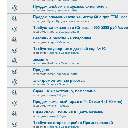
нет
В
новых
этой
Продам альбом с марками, филателия.
непрочитанных
теме
сообщений.
в форуме
Купля, продажа, обмен
нет
В
новых
этой
Продам алюминиевую канистру 60 л для ГСМ, мас
непрочитанных
теме
сообщений.
в форуме
Купля-Продажа автозапчастей
нет
В
новых
этой
Требуются охранники (Оплата: 4000-5000 руб./смен
непрочитанных
теме
сообщений.
в форуме
Работа в Севастополе
нет
В
новых
этой
Бетонные работы на кладбище.
непрочитанных
теме
сообщений.
в форуме
Услуги / Разное
нет
В
новых
этой
Требуется дворник в детский сад № 92
непрочитанных
теме
сообщений.
в форуме
Работа в Севастополе
нет
В
новых
этой
закрыто
непрочитанных
теме
сообщений.
в форуме
Работа в Севастополе
нет
В
новых
этой
Продано
непрочитанных
теме
сообщений.
в форуме
Купля, продажа, обмен
нет
В
новых
этой
электромонтажные работы.
непрочитанных
теме
сообщений.
в форуме
Услуги / Разное
нет
В
новых
этой
Сдам 1 к.к посуточно, помесячно
непрочитанных
теме
сообщений.
в форуме
Сниму / Сдам
нет
В
новых
этой
Продам каменный гараж в ГК Океан-4 (1.95 млн)
непрочитанных
теме
сообщений.
в форуме
Куплю / Продам
нет
В
новых
этой
Сдам свою 1 комн.кв в центе Казачки.
непрочитанных
теме
сообщений.
в форуме
Сниму / Сдам
нет
В
новых
этой
Требуется сторож в район Промышленной
непрочитанных
теме
сообщений.
в форуме
Работа в Севастополе
нет