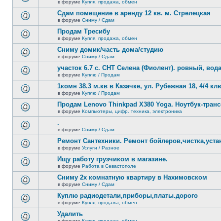
сообщений.
в форуме
Купля, продажа, обмен
нет
В
новых
этой
Сдам помещение в аренду 12 кв. м. Стрелецкая
непрочитанных
теме
сообщений.
в форуме
Сниму / Сдам
нет
В
новых
этой
Продам Тресибу
непрочитанных
теме
сообщений.
в форуме
Купля, продажа, обмен
нет
В
новых
этой
Сниму домик/часть дома/студию
непрочитанных
теме
сообщений.
в форуме
Сниму / Сдам
нет
В
новых
этой
участок 6.7 с. СНТ Селена (Фиолент). ровный, вода,
непрочитанных
теме
сообщений.
в форуме
Куплю / Продам
нет
В
новых
этой
1комн 38.3 м.кв в Казачке, ул. Рубежная 18, 4/4 к
непрочитанных
теме
сообщений.
в форуме
Куплю / Продам
нет
В
новых
этой
Продам Lenovo Thinkpad X380 Yoga. Ноутбук-тра
непрочитанных
теме
сообщений.
в форуме
Компьютеры, цифр. техника, электроника
нет
В
новых
этой
.
непрочитанных
теме
сообщений.
в форуме
Сниму / Сдам
нет
В
новых
этой
Ремонт Сантехники. Ремонт бойлеров,чистка,уста
непрочитанных
теме
сообщений.
в форуме
Услуги / Разное
нет
В
новых
этой
Ищу работу грузчиком в магазине.
непрочитанных
теме
сообщений.
в форуме
Работа в Севастополе
нет
В
новых
этой
Сниму 2х комнатную квартиру в Нахимовском
непрочитанных
теме
сообщений.
в форуме
Сниму / Сдам
нет
В
новых
этой
Куплю радиодетали,приборы,платы.дорого
непрочитанных
теме
сообщений.
в форуме
Купля, продажа, обмен
нет
В
новых
этой
Удалить
непрочитанных
теме
сообщений.
в форуме
Купля, продажа, обмен