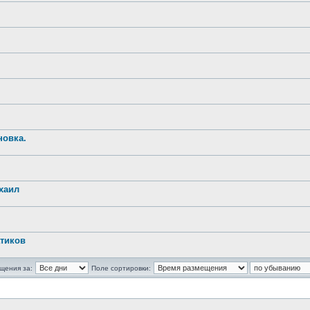
новка.
хаил
атиков
щения за:
Поле сортировки: