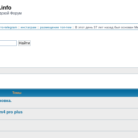
.info
дской Форум
то-telegram
::
инстаграм
::
размещение топ-тем
:: В этот день 37 лет назад был основан 
Темы
новка.
4 pro plus