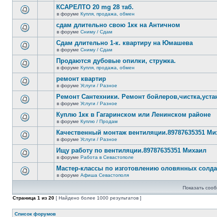
новых
этой
КСАРЕЛТО 20 mg 28 таб.
непрочитанных
теме
сообщений.
в форуме
Купля, продажа, обмен
нет
В
новых
этой
сдам длительно свою 1кк на Античном
непрочитанных
теме
сообщений.
в форуме
Сниму / Сдам
нет
В
новых
этой
Сдам длительно 1-к. квартиру на Юмашева
непрочитанных
теме
сообщений.
в форуме
Сниму / Сдам
нет
В
новых
этой
Продаются дубовые опилки, стружка.
непрочитанных
теме
сообщений.
в форуме
Купля, продажа, обмен
нет
В
новых
этой
ремонт квартир
непрочитанных
теме
сообщений.
в форуме
Услуги / Разное
нет
В
новых
этой
Ремонт Сантехники. Ремонт бойлеров,чистка,уста
непрочитанных
теме
сообщений.
в форуме
Услуги / Разное
нет
В
новых
этой
Куплю 1кк в Гагаринском или Ленинском районе
непрочитанных
теме
сообщений.
в форуме
Куплю / Продам
нет
В
новых
этой
Качественный монтаж вентиляции.89787635351 Ми
непрочитанных
теме
сообщений.
в форуме
Услуги / Разное
нет
В
новых
этой
Ищу работу по вентиляции.89787635351 Михаил
непрочитанных
теме
сообщений.
в форуме
Работа в Севастополе
нет
В
новых
этой
Мастер-классы по изготовлению оловянных солд
непрочитанных
теме
сообщений.
в форуме
Афиша Севастополя
нет
В
новых
этой
непрочитанных
Показать сооб
теме
сообщений.
нет
Страница
1
из
20
[ Найдено более 1000 результатов ]
новых
непрочитанных
сообщений.
Список форумов