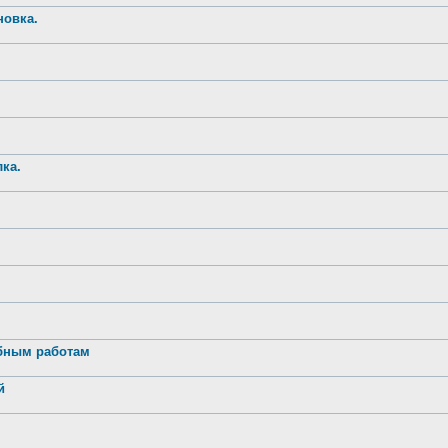
новка.
ка.
обным работам
й