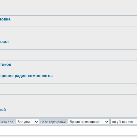
новка.
хаил
атиков
 прочие радио компоненты
лей
щения за:
Поле сортировки: