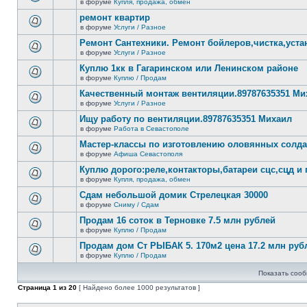
сообщений.
в форуме
Купля, продажа, обмен
нет
В
новых
этой
ремонт квартир
непрочитанных
теме
сообщений.
в форуме
Услуги / Разное
нет
В
новых
этой
Ремонт Сантехники. Ремонт бойлеров,чистка,уста
непрочитанных
теме
сообщений.
в форуме
Услуги / Разное
нет
В
новых
этой
Куплю 1кк в Гагаринском или Ленинском районе
непрочитанных
теме
сообщений.
в форуме
Куплю / Продам
нет
В
новых
этой
Качественный монтаж вентиляции.89787635351 Ми
непрочитанных
теме
сообщений.
в форуме
Услуги / Разное
нет
В
новых
этой
Ищу работу по вентиляции.89787635351 Михаил
непрочитанных
теме
сообщений.
в форуме
Работа в Севастополе
нет
В
новых
этой
Мастер-классы по изготовлению оловянных солд
непрочитанных
теме
сообщений.
в форуме
Афиша Севастополя
нет
В
новых
этой
Куплю дорого:реле,контакторы,батареи сцс,сцд и
непрочитанных
теме
сообщений.
в форуме
Купля, продажа, обмен
нет
В
новых
этой
Сдам небольшой домик Стрелецкая 30000
непрочитанных
теме
сообщений.
в форуме
Сниму / Сдам
нет
В
новых
этой
Продам 16 соток в Терновке 7.5 млн рублей
непрочитанных
теме
сообщений.
в форуме
Куплю / Продам
нет
В
новых
этой
Продам дом Ст РЫБАК 5. 170м2 цена 17.2 млн руб
непрочитанных
теме
сообщений.
в форуме
Куплю / Продам
нет
В
новых
этой
непрочитанных
Показать сооб
теме
сообщений.
нет
Страница
1
из
20
[ Найдено более 1000 результатов ]
новых
непрочитанных
сообщений.