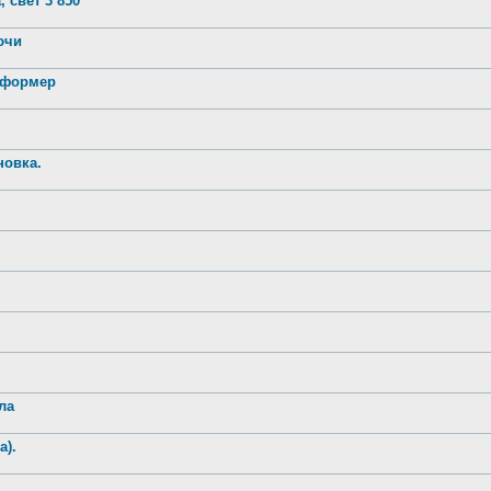
 свет 3 850
лючи
нсформер
новка.
ла
а).