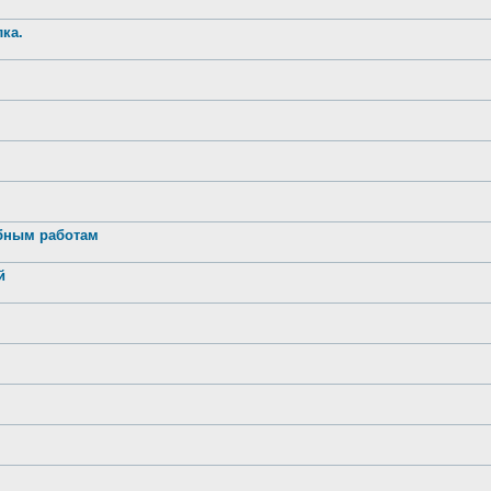
ка.
обным работам
й