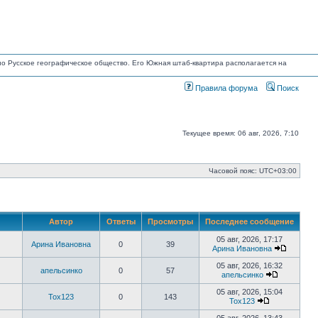
ано Русское географическое общество. Его Южная штаб-квартира располагается на
Правила форума
Поиск
Текущее время: 06 авг, 2026, 7:10
Часовой пояс:
UTC+03:00
Автор
Ответы
Просмотры
Последнее сообщение
05 авг, 2026, 17:17
Арина Ивановна
0
39
Арина Ивановна
Перейти
к
05 авг, 2026, 16:32
апельсинко
0
57
последн
апельсинко
сообще
Перейти
к
05 авг, 2026, 15:04
Tox123
0
143
последнем
Tox123
сообщени
Перейти
к