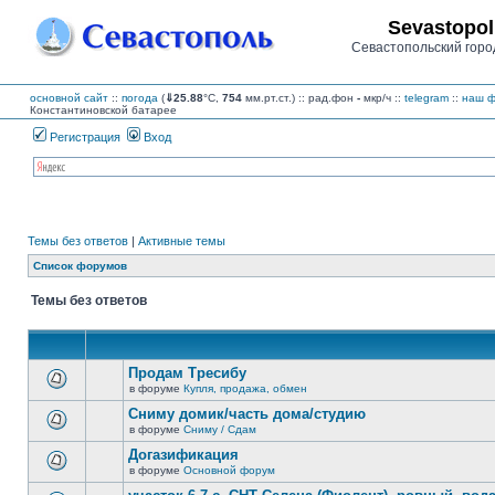
Sevastopol
Севастопольский горо
основной сайт
::
погода
(
⇓25.88
°C,
754
мм.рт.ст.) :: рад.фон
-
мкр/ч
::
telegram
::
наш ф
Константиновской батарее
Регистрация
Вход
Темы без ответов
|
Активные темы
Список форумов
Темы без ответов
Продам Тресибу
в форуме
Купля, продажа, обмен
В
этой
Сниму домик/часть дома/студию
теме
в форуме
Сниму / Сдам
нет
В
новых
этой
Догазификация
непрочитанных
теме
сообщений.
в форуме
Основной форум
нет
В
новых
этой