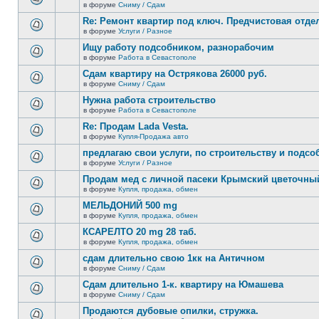
сообщений.
в форуме
Сниму / Сдам
нет
В
новых
этой
Re: Ремонт квартир под ключ. Предчистовая отдел
непрочитанных
теме
сообщений.
в форуме
Услуги / Разное
нет
В
новых
этой
Ищу работу подсобником, разнорабочим
непрочитанных
теме
сообщений.
в форуме
Работа в Севастополе
нет
В
новых
этой
Сдам квартиру на Острякова 26000 руб.
непрочитанных
теме
сообщений.
в форуме
Сниму / Сдам
нет
В
новых
этой
Нужна работа строительство
непрочитанных
теме
сообщений.
в форуме
Работа в Севастополе
нет
В
новых
этой
Re: Продам Lada Vesta.
непрочитанных
теме
сообщений.
в форуме
Купля-Продажа авто
нет
В
новых
этой
предлагаю свои услуги, по строительству и подс
непрочитанных
теме
сообщений.
в форуме
Услуги / Разное
нет
В
новых
этой
Продам мед с личной пасеки Крымский цветочны
непрочитанных
теме
сообщений.
в форуме
Купля, продажа, обмен
нет
В
новых
этой
МЕЛЬДОНИЙ 500 mg
непрочитанных
теме
сообщений.
в форуме
Купля, продажа, обмен
нет
В
новых
этой
КСАРЕЛТО 20 mg 28 таб.
непрочитанных
теме
сообщений.
в форуме
Купля, продажа, обмен
нет
В
новых
этой
сдам длительно свою 1кк на Античном
непрочитанных
теме
сообщений.
в форуме
Сниму / Сдам
нет
В
новых
этой
Сдам длительно 1-к. квартиру на Юмашева
непрочитанных
теме
сообщений.
в форуме
Сниму / Сдам
нет
В
новых
этой
Продаются дубовые опилки, стружка.
непрочитанных
теме