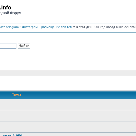
.info
дской Форум
ото-telegram
::
инстаграм
::
размещение топ-тем
:: В этот день 181 год назад было основ
Темы