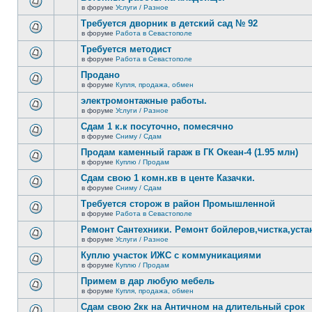
теме
сообщений.
в форуме
Услуги / Разное
нет
В
новых
этой
Требуется дворник в детский сад № 92
непрочитанных
теме
сообщений.
в форуме
Работа в Севастополе
нет
В
новых
этой
Требуется методист
непрочитанных
теме
сообщений.
в форуме
Работа в Севастополе
нет
В
новых
этой
Продано
непрочитанных
теме
сообщений.
в форуме
Купля, продажа, обмен
нет
В
новых
этой
электромонтажные работы.
непрочитанных
теме
сообщений.
в форуме
Услуги / Разное
нет
В
новых
этой
Сдам 1 к.к посуточно, помесячно
непрочитанных
теме
сообщений.
в форуме
Сниму / Сдам
нет
В
новых
этой
Продам каменный гараж в ГК Океан-4 (1.95 млн)
непрочитанных
теме
сообщений.
в форуме
Куплю / Продам
нет
В
новых
этой
Сдам свою 1 комн.кв в центе Казачки.
непрочитанных
теме
сообщений.
в форуме
Сниму / Сдам
нет
В
новых
этой
Требуется сторож в район Промышленной
непрочитанных
теме
сообщений.
в форуме
Работа в Севастополе
нет
В
новых
этой
Ремонт Сантехники. Ремонт бойлеров,чистка,уста
непрочитанных
теме
сообщений.
в форуме
Услуги / Разное
нет
В
новых
этой
Куплю участок ИЖС с коммуникациями
непрочитанных
теме
сообщений.
в форуме
Куплю / Продам
нет
В
новых
этой
Примем в дар любую мебель
непрочитанных
теме
сообщений.
в форуме
Купля, продажа, обмен
нет
В
новых
этой
Сдам свою 2кк на Античном на длительный срок
непрочитанных
теме