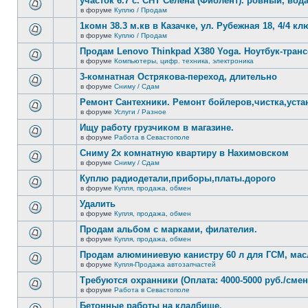
участок 6.7 с. СНТ Селена (Фиолент). ровный, вода,
непрочитанных
теме
сообщений.
в форуме
Куплю / Продам
нет
В
новых
этой
1комн 38.3 м.кв в Казачке, ул. Рубежная 18, 4/4 к
непрочитанных
теме
сообщений.
в форуме
Куплю / Продам
нет
В
новых
этой
Продам Lenovo Thinkpad X380 Yoga. Ноутбук-тра
непрочитанных
теме
сообщений.
в форуме
Компьютеры, цифр. техника, электроника
нет
В
новых
этой
3-комнатная Острякова-переход, длительно
непрочитанных
теме
сообщений.
в форуме
Сниму / Сдам
нет
В
новых
этой
Ремонт Сантехники. Ремонт бойлеров,чистка,уста
непрочитанных
теме
сообщений.
в форуме
Услуги / Разное
нет
В
новых
этой
Ищу работу грузчиком в магазине.
непрочитанных
теме
сообщений.
в форуме
Работа в Севастополе
нет
В
новых
этой
Сниму 2х комнатную квартиру в Нахимовском
непрочитанных
теме
сообщений.
в форуме
Сниму / Сдам
нет
В
новых
этой
Куплю радиодетали,приборы,платы.дорого
непрочитанных
теме
сообщений.
в форуме
Купля, продажа, обмен
нет
В
новых
этой
Удалить
непрочитанных
теме
сообщений.
в форуме
Купля, продажа, обмен
нет
В
новых
этой
Продам альбом с марками, филателия.
непрочитанных
теме
сообщений.
в форуме
Купля, продажа, обмен
нет
В
новых
этой
Продам алюминиевую канистру 60 л для ГСМ, мас
непрочитанных
теме
сообщений.
в форуме
Купля-Продажа автозапчастей
нет
В
новых
этой
Требуются охранники (Оплата: 4000-5000 руб./смен
непрочитанных
теме
сообщений.
в форуме
Работа в Севастополе
нет
В
новых
этой
Бетонные работы на кладбище.
непрочитанных