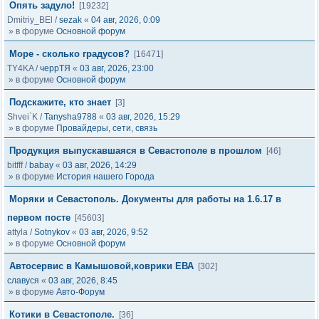
Опять задуло!
[19232]
Dmitriy_BEl
/
sezak
«
04 авг, 2026, 0:09
» в форуме
Основной форум
Море - сколько градусов?
[16471]
TY4KA
/
черрТЯ
«
03 авг, 2026, 23:00
» в форуме
Основной форум
Подскажите, кто знает
[3]
Shvei`K
/
Tanysha9788
«
03 авг, 2026, 15:29
» в форуме
Провайдеры, сети, связь
Продукция выпускавшаяся в Севастополе в прошлом
[46]
bitfff
/
babay
«
03 авг, 2026, 14:29
» в форуме
История нашего Города
Моряки и Севастополь. Документы для работы на 1.6.17 в
первом посте
[45603]
attyla
/
Sotnykov
«
03 авг, 2026, 9:52
» в форуме
Основной форум
Автосервис в Камышовой,коврики ЕВА
[302]
славуся
«
03 авг, 2026, 8:45
» в форуме
Авто-Форум
Котики в Севастополе.
[36]