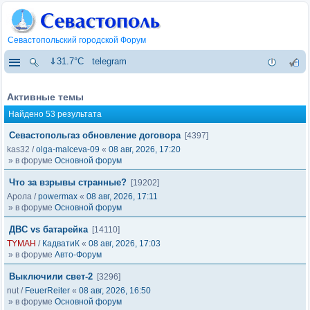
Севастопольский городской Форум
⇓31.7°C
telegram
Активные темы
Найдено 53 результата
Севастопольгаз обновление договора
[4397]
kas32
/
olga-malceva-09
«
08 авг, 2026, 17:20
» в форуме
Основной форум
Что за взрывы странные?
[19202]
Арола
/
powermax
«
08 авг, 2026, 17:11
» в форуме
Основной форум
ДВС vs батарейка
[14110]
TYMAH
/
КадватиК
«
08 авг, 2026, 17:03
» в форуме
Авто-Форум
Выключили свет-2
[3296]
nut
/
FeuerReiter
«
08 авг, 2026, 16:50
» в форуме
Основной форум