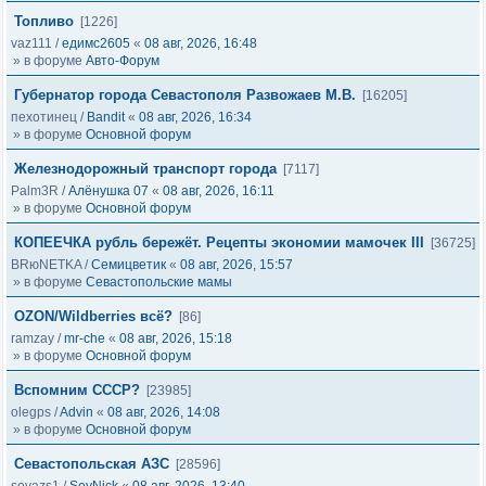
Топливо
[1226]
vaz111
/
едимс2605
«
08 авг, 2026, 16:48
» в форуме
Авто-Форум
Губернатор города Севастополя Развожаев М.В.
[16205]
пехотинец
/
Bandit
«
08 авг, 2026, 16:34
» в форуме
Основной форум
Железнодорожный транспорт города
[7117]
Palm3R
/
Алёнушка 07
«
08 авг, 2026, 16:11
» в форуме
Основной форум
КОПЕЕЧКА рубль бережёт. Рецепты экономии мамочек III
[36725]
BRюNETKA
/
Семицветик
«
08 авг, 2026, 15:57
» в форуме
Севастопольские мамы
OZON/Wildberries всё?
[86]
ramzay
/
mr-che
«
08 авг, 2026, 15:18
» в форуме
Основной форум
Вспомним СССР?
[23985]
olegps
/
Advin
«
08 авг, 2026, 14:08
» в форуме
Основной форум
Севастопольская АЗС
[28596]