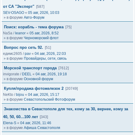
от СА "Эксперт"
[587]
SEV-OSAGO
«
05 авг, 2026, 10:03
» в форуме
Авто-Форум
Поиск: корабль - тема форума
[75]
NaSa
/
leanor
«
05 авг, 2026, 8:52
» в форуме
Черноморский флот
Вопрос про сеть 92.
[51]
едимс2605
/
pav
«
04 авг, 2026, 22:03
» в форуме
Провайдеры, сети, связь
Морской транспорт города
[7612]
invigorate
/
DEEL
«
04 авг, 2026, 19:18
» в форуме
Основной форум
Купля/продажа фотожелезок 2
[20749]
NeKto
/
bijou
«
04 авг, 2026, 15:17
» в форуме
Севастопольский Фотофорум
Знакомства в Севастополе для тех, кому за 30, вернее, кому за
40, 50, 60...100 лет
[343]
Elena-S
«
04 авг, 2026, 11:46
» в форуме
Афиша Севастополя