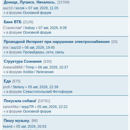
Донецк, Луганск. Началось.
[15789]
aaz10
/
sezak
«
07 авг, 2026, 11:26
» в форуме
Основной форум
Банк ВТБ
[2126]
Станислав*
/
babay
«
07 авг, 2026, 9:39
» в форуме
Основной форум
Проводной Интернет при нарушении электроснабжения
[20]
imx
/
aaz10
«
06 авг, 2026, 19:45
» в форуме
Провайдеры, сети, связь
Структура Сознания
[330]
Алексей888
/
Trimp
«
06 авг, 2026, 10:37
» в форуме
Хобби / Увлечения
Еда
[575]
profi
/
Stefany
«
05 авг, 2026, 22:39
» в форуме
Севастопольский Фотофорум
Покусала собака!
[19791]
sane44ka
/
черрТЯ
«
05 авг, 2026, 22:22
» в форуме
Основной форум
Пишу музыку.
[96]
Iwand
«
05 авг, 2026, 20:03