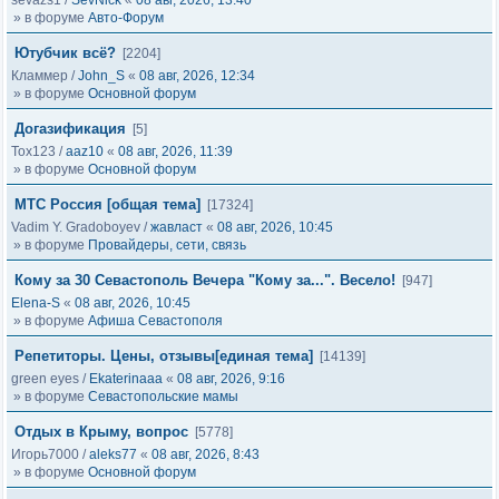
sevazs1
/
SevNick
«
08 авг, 2026, 13:40
» в форуме
Авто-Форум
Ютубчик всё?
[2204]
Кламмер
/
John_S
«
08 авг, 2026, 12:34
» в форуме
Основной форум
Догазификация
[5]
Tox123
/
aaz10
«
08 авг, 2026, 11:39
» в форуме
Основной форум
МТС Россия [общая тема]
[17324]
Vadim Y. Gradoboyev
/
жавласт
«
08 авг, 2026, 10:45
» в форуме
Провайдеры, сети, связь
Кому за 30 Севастополь Вечера "Кому за...". Весело!
[947]
Elena-S
«
08 авг, 2026, 10:45
» в форуме
Афиша Севастополя
Репетиторы. Цены, отзывы[единая тема]
[14139]
green eyes
/
Ekaterinaaa
«
08 авг, 2026, 9:16
» в форуме
Севастопольские мамы
Отдых в Крыму, вопрос
[5778]
Игорь7000
/
aleks77
«
08 авг, 2026, 8:43
» в форуме
Основной форум