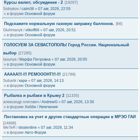
Курсы валют, обсуждение - 2
[19297]
Sotnykov
/
calm36
«
07 авг, 2026, 22:55
» в форуме
Основной форум
Подскажите нормальную газовую заправку баллонов.
[66]
Gluhmanyk
/
vilkoff66
«
07 авг, 2026, 20:51
» в форуме
Основной форум
ГОЛОСУЕМ ЗА СЕВАСТОПОЛЬ! Город России. Национальный
выбор
[27285]
lasunya
/
Марфа Петровна
«
07 авг, 2026, 20:05
» в форуме
Основной форум
ААААА!!!-!!! РЕМОООНТ!!!-!!!
[21789]
Subarik
/
кари
«
07 авг, 2026, 14:13
» в форуме
Основной форум
Рыбалка и рыбаки в Крыму 2
[11335]
александр олегович
/
AndrewG
«
07 авг, 2026, 13:30
» в форуме
Хобби / Увлечения
Постановка на учет и другие стандартные операции в МРЭО ГАИ
[14888]
WeTeR
/
stvalentine
«
07 авг, 2026, 11:34
» в форуме
Авто-Форум