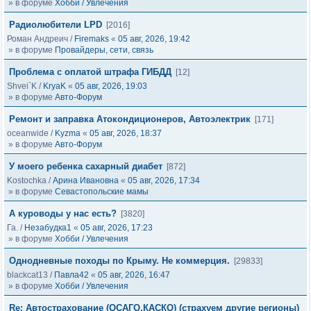
» в форуме
Хобби / Увлечения
Радиолюбители LPD
[2016]
Роман Андреич
/
Firemaks
«
05 авг, 2026, 19:42
» в форуме
Провайдеры, сети, связь
Проблема с оплатой штрафа ГИБДД
[12]
Shvei`K
/
KryaK
«
05 авг, 2026, 19:03
» в форуме
Авто-Форум
Ремонт и заправка Атокондиционеров, Автоэлектрик
[171]
oceanwide
/
Kyzma
«
05 авг, 2026, 18:37
» в форуме
Авто-Форум
У моего ребенка сахарный диабет
[872]
Kostochka
/
Арина Ивановна
«
05 авг, 2026, 17:34
» в форуме
Севастопольские мамы
А куроводы у нас есть?
[3820]
Га.
/
Незабудка1
«
05 авг, 2026, 17:23
» в форуме
Хобби / Увлечения
Однодневные походы по Крыму. Не коммерция.
[29833]
blackcat13
/
Павла42
«
05 авг, 2026, 16:47
» в форуме
Хобби / Увлечения
Re: Автострахование (ОСАГО,КАСКО) (страхуем другие регионы)