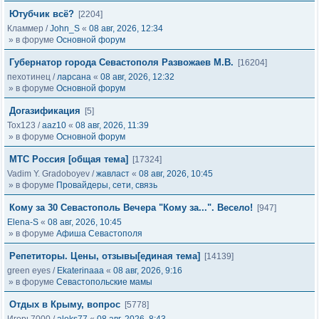
Ютубчик всё?
[2204]
Кламмер
/
John_S
«
08 авг, 2026, 12:34
» в форуме
Основной форум
Губернатор города Севастополя Развожаев М.В.
[16204]
пехотинец
/
ларсана
«
08 авг, 2026, 12:32
» в форуме
Основной форум
Догазификация
[5]
Tox123
/
aaz10
«
08 авг, 2026, 11:39
» в форуме
Основной форум
МТС Россия [общая тема]
[17324]
Vadim Y. Gradoboyev
/
жавласт
«
08 авг, 2026, 10:45
» в форуме
Провайдеры, сети, связь
Кому за 30 Севастополь Вечера "Кому за...". Весело!
[947]
Elena-S
«
08 авг, 2026, 10:45
» в форуме
Афиша Севастополя
Репетиторы. Цены, отзывы[единая тема]
[14139]
green eyes
/
Ekaterinaaa
«
08 авг, 2026, 9:16
» в форуме
Севастопольские мамы
Отдых в Крыму, вопрос
[5778]