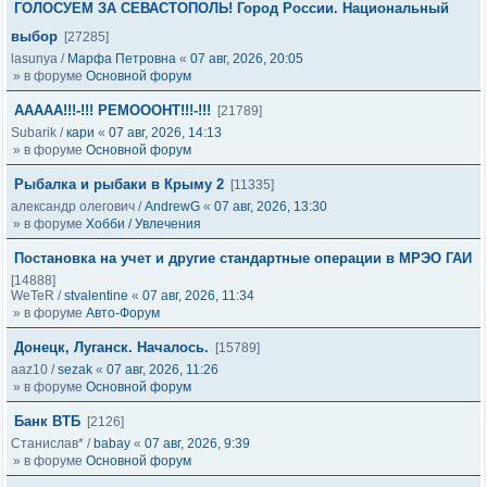
ГОЛОСУЕМ ЗА СЕВАСТОПОЛЬ! Город России. Национальный
выбор
[27285]
lasunya
/
Марфа Петровна
«
07 авг, 2026, 20:05
» в форуме
Основной форум
ААААА!!!-!!! РЕМОООНТ!!!-!!!
[21789]
Subarik
/
кари
«
07 авг, 2026, 14:13
» в форуме
Основной форум
Рыбалка и рыбаки в Крыму 2
[11335]
александр олегович
/
AndrewG
«
07 авг, 2026, 13:30
» в форуме
Хобби / Увлечения
Постановка на учет и другие стандартные операции в МРЭО ГАИ
[14888]
WeTeR
/
stvalentine
«
07 авг, 2026, 11:34
» в форуме
Авто-Форум
Донецк, Луганск. Началось.
[15789]
aaz10
/
sezak
«
07 авг, 2026, 11:26
» в форуме
Основной форум
Банк ВТБ
[2126]
Станислав*
/
babay
«
07 авг, 2026, 9:39
» в форуме
Основной форум