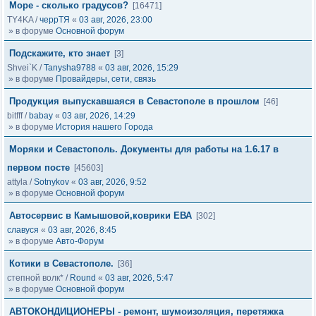
Море - сколько градусов?
[16471]
TY4KA
/
черрТЯ
«
03 авг, 2026, 23:00
» в форуме
Основной форум
Подскажите, кто знает
[3]
Shvei`K
/
Tanysha9788
«
03 авг, 2026, 15:29
» в форуме
Провайдеры, сети, связь
Продукция выпускавшаяся в Севастополе в прошлом
[46]
bitfff
/
babay
«
03 авг, 2026, 14:29
» в форуме
История нашего Города
Моряки и Севастополь. Документы для работы на 1.6.17 в
первом посте
[45603]
attyla
/
Sotnykov
«
03 авг, 2026, 9:52
» в форуме
Основной форум
Автосервис в Камышовой,коврики ЕВА
[302]
славуся
«
03 авг, 2026, 8:45
» в форуме
Авто-Форум
Котики в Севастополе.
[36]
степной волк*
/
Round
«
03 авг, 2026, 5:47
» в форуме
Основной форум
АВТОКОНДИЦИОНЕРЫ - ремонт, шумоизоляция, перетяжка