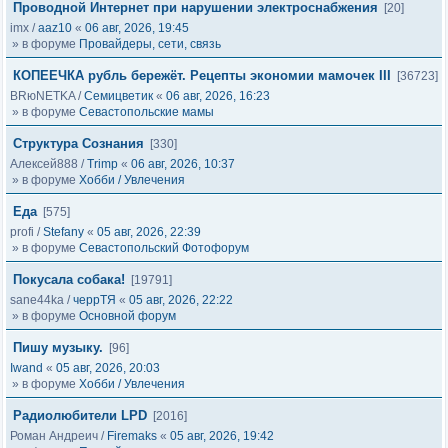
Проводной Интернет при нарушении электроснабжения
[20]
imx
/
aaz10
«
06 авг, 2026, 19:45
» в форуме
Провайдеры, сети, связь
КОПЕЕЧКА рубль бережёт. Рецепты экономии мамочек III
[36723]
BRюNETKA
/
Семицветик
«
06 авг, 2026, 16:23
» в форуме
Севастопольские мамы
Структура Сознания
[330]
Алексей888
/
Trimp
«
06 авг, 2026, 10:37
» в форуме
Хобби / Увлечения
Еда
[575]
profi
/
Stefany
«
05 авг, 2026, 22:39
» в форуме
Севастопольский Фотофорум
Покусала собака!
[19791]
sane44ka
/
черрТЯ
«
05 авг, 2026, 22:22
» в форуме
Основной форум
Пишу музыку.
[96]
Iwand
«
05 авг, 2026, 20:03
» в форуме
Хобби / Увлечения
Радиолюбители LPD
[2016]
Роман Андреич
/
Firemaks
«
05 авг, 2026, 19:42