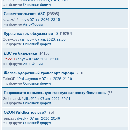
Игорь7000
/
aleks77
«
08 авг, 2026, 8:43
» в форуме
Основной форум
Севастопольская АЗС
[28595]
sevazs1
/
hotty
«
07 авг, 2026, 23:15
» в форуме
Авто-Форум
Курсы валют, обсуждение - 2
[19297]
Sotnykov
/
calm36
«
07 авг, 2026, 22:55
» в форуме
Основной форум
ДВС vs батарейка
[14103]
TYMAH
/
abys
«
07 авг, 2026, 22:00
» в форуме
Авто-Форум
Железнодорожный транспорт города
[7116]
Palm3R
/
Railwayman
«
07 авг, 2026, 21:10
» в форуме
Основной форум
Подскажите нормальную газовую заправку баллонов.
[66]
Gluhmanyk
/
vilkoff66
«
07 авг, 2026, 20:51
» в форуме
Основной форум
OZON/Wildberries всё?
[85]
ramzay
/
dystik
«
07 авг, 2026, 20:46
» в форуме
Основной форум