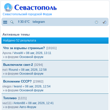
Севастопольский городской Форум
⇑30.6°C
telegram
Активные темы
Найдено 52 результата
Что за взрывы странные?
[19161]
Арола
/
VovaW
«
08 авг, 2026, 13:11
» в форуме
Основной форум
Выключили свет-2
[3294]
nut
/
Round
«
08 авг, 2026, 12:58
» в форуме
Основной форум
Вспомним СССР?
[23982]
olegps
/
Iwand
«
08 авг, 2026, 12:54
» в форуме
Основной форум
Топливо
[1221]
vaz111
/
Anton88
«
08 авг, 2026, 12:41
» в форуме
Авто-Форум