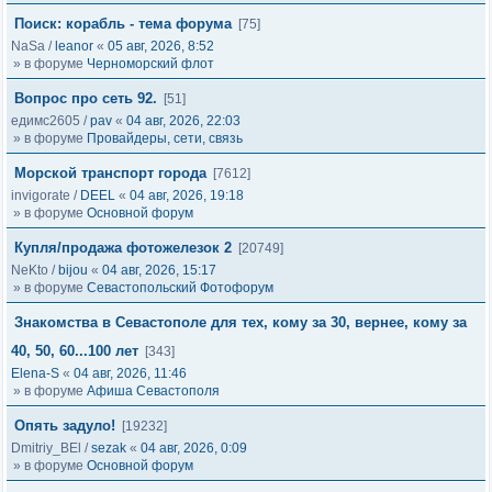
Поиск: корабль - тема форума
[75]
NaSa
/
leanor
«
05 авг, 2026, 8:52
» в форуме
Черноморский флот
Вопрос про сеть 92.
[51]
едимс2605
/
pav
«
04 авг, 2026, 22:03
» в форуме
Провайдеры, сети, связь
Морской транспорт города
[7612]
invigorate
/
DEEL
«
04 авг, 2026, 19:18
» в форуме
Основной форум
Купля/продажа фотожелезок 2
[20749]
NeKto
/
bijou
«
04 авг, 2026, 15:17
» в форуме
Севастопольский Фотофорум
Знакомства в Севастополе для тех, кому за 30, вернее, кому за
40, 50, 60...100 лет
[343]
Elena-S
«
04 авг, 2026, 11:46
» в форуме
Афиша Севастополя
Опять задуло!
[19232]
Dmitriy_BEl
/
sezak
«
04 авг, 2026, 0:09
» в форуме
Основной форум