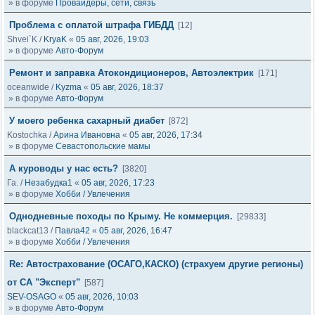
» в форуме
Провайдеры, сети, связь
Проблема с оплатой штрафа ГИБДД
[12]
Shvei`K
/
KryaK
«
05 авг, 2026, 19:03
» в форуме
Авто-Форум
Ремонт и заправка Атокондиционеров, Автоэлектрик
[171]
oceanwide
/
Kyzma
«
05 авг, 2026, 18:37
» в форуме
Авто-Форум
У моего ребенка сахарный диабет
[872]
Kostochka
/
Арина Ивановна
«
05 авг, 2026, 17:34
» в форуме
Севастопольские мамы
А куроводы у нас есть?
[3820]
Га.
/
Незабудка1
«
05 авг, 2026, 17:23
» в форуме
Хобби / Увлечения
Однодневные походы по Крыму. Не коммерция.
[29833]
blackcat13
/
Павла42
«
05 авг, 2026, 16:47
» в форуме
Хобби / Увлечения
Re: Автострахование (ОСАГО,КАСКО) (страхуем другие регионы)
от СА "Эксперт"
[587]
SEV-OSAGO
«
05 авг, 2026, 10:03
» в форуме
Авто-Форум