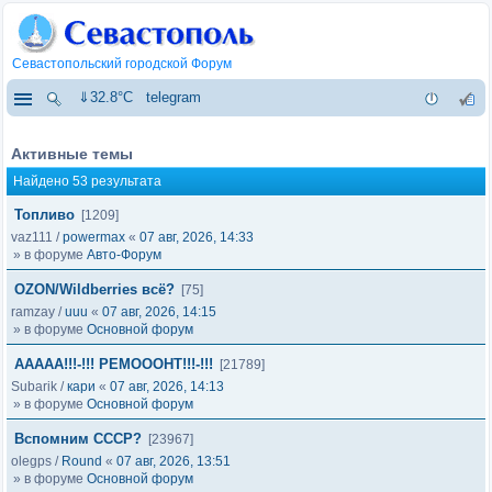
Севастопольский городской Форум
⇓32.8°C
telegram
Активные темы
Найдено 53 результата
Топливо
[1209]
vaz111
/
powermax
«
07 авг, 2026, 14:33
» в форуме
Авто-Форум
OZON/Wildberries всё?
[75]
ramzay
/
uuu
«
07 авг, 2026, 14:15
» в форуме
Основной форум
ААААА!!!-!!! РЕМОООНТ!!!-!!!
[21789]
Subarik
/
кари
«
07 авг, 2026, 14:13
» в форуме
Основной форум
Вспомним СССР?
[23967]
olegps
/
Round
«
07 авг, 2026, 13:51
» в форуме
Основной форум