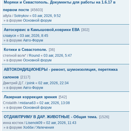
Моряки и Севастополь. Документы для работы на 1.6.17 в
первом посте
[45603]
attyla
/
Sotnykov
«
03 авг, 2026, 9:52
» в форуме
Основной форум
Автосервис в Камышовой,коврики ЕВА
[302]
славуся
«
03 авг, 2026, 8:45
» в форуме
Авто-Форум
Котики в Севастополе.
[36]
степной волк*
/
Round
«
03 авг, 2026, 5:47
» в форуме
Основной форум
АВТОКОНДИЦИОНЕРЫ - ремонт, шумоизоляция, перетяжка
салонов
[2117]
Дмитрий Д.Г.
/
joink
«
02 авг, 2026, 22:34
» в форуме
Авто-Форум
Лазерная коррекция зрения
[542]
Cristalith
/
midana63
«
02 авг, 2026, 13:08
» в форуме
Основной форум
ОТДАМ/ПРИМУ В ДАР. ЖИВОТНЫЕ - Общая тема.
[1526]
инна костюк
/
Lisenok09
«
02 авг, 2026, 11:43
» в форуме
Хобби / Увлечения