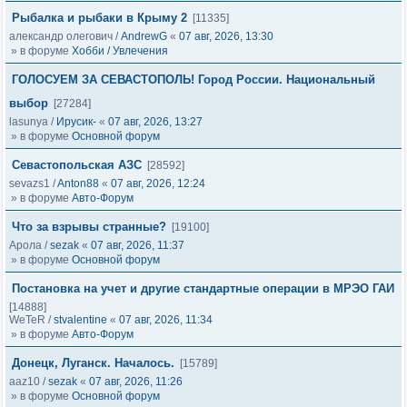
Рыбалка и рыбаки в Крыму 2
[11335]
александр олегович
/
AndrewG
«
07 авг, 2026, 13:30
» в форуме
Хобби / Увлечения
ГОЛОСУЕМ ЗА СЕВАСТОПОЛЬ! Город России. Национальный
выбор
[27284]
lasunya
/
Ирусик-
«
07 авг, 2026, 13:27
» в форуме
Основной форум
Севастопольская АЗС
[28592]
sevazs1
/
Anton88
«
07 авг, 2026, 12:24
» в форуме
Авто-Форум
Что за взрывы странные?
[19100]
Арола
/
sezak
«
07 авг, 2026, 11:37
» в форуме
Основной форум
Постановка на учет и другие стандартные операции в МРЭО ГАИ
[14888]
WeTeR
/
stvalentine
«
07 авг, 2026, 11:34
» в форуме
Авто-Форум
Донецк, Луганск. Началось.
[15789]
aaz10
/
sezak
«
07 авг, 2026, 11:26
» в форуме
Основной форум