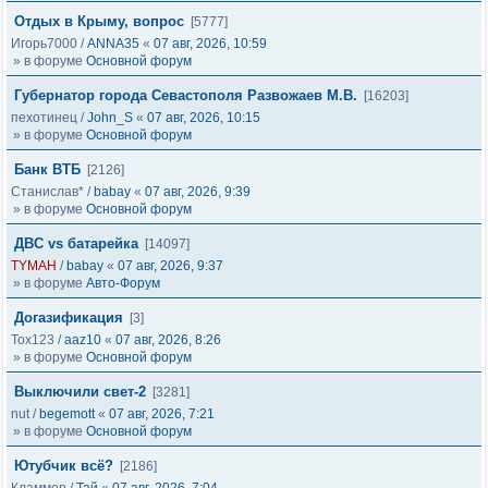
Отдых в Крыму, вопрос
[5777]
Игорь7000
/
ANNA35
«
07 авг, 2026, 10:59
» в форуме
Основной форум
Губернатор города Севастополя Развожаев М.В.
[16203]
пехотинец
/
John_S
«
07 авг, 2026, 10:15
» в форуме
Основной форум
Банк ВТБ
[2126]
Станислав*
/
babay
«
07 авг, 2026, 9:39
» в форуме
Основной форум
ДВС vs батарейка
[14097]
TYMAH
/
babay
«
07 авг, 2026, 9:37
» в форуме
Авто-Форум
Догазификация
[3]
Tox123
/
aaz10
«
07 авг, 2026, 8:26
» в форуме
Основной форум
Выключили свет-2
[3281]
nut
/
begemott
«
07 авг, 2026, 7:21
» в форуме
Основной форум
Ютубчик всё?
[2186]