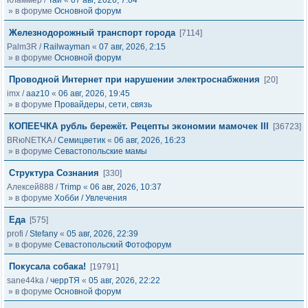
Кламмер
/
Тай
«
07 авг, 2026, 7:04
» в форуме
Основной форум
Железнодорожный транспорт города
[7114]
Palm3R
/
Railwayman
«
07 авг, 2026, 2:15
» в форуме
Основной форум
Проводной Интернет при нарушении электроснабжения
[20]
imx
/
aaz10
«
06 авг, 2026, 19:45
» в форуме
Провайдеры, сети, связь
КОПЕЕЧКА рубль бережёт. Рецепты экономии мамочек III
[36723]
BRюNETKA
/
Семицветик
«
06 авг, 2026, 16:23
» в форуме
Севастопольские мамы
Структура Сознания
[330]
Алексей888
/
Trimp
«
06 авг, 2026, 10:37
» в форуме
Хобби / Увлечения
Еда
[575]
profi
/
Stefany
«
05 авг, 2026, 22:39
» в форуме
Севастопольский Фотофорум
Покусала собака!
[19791]
sane44ka
/
черрТЯ
«
05 авг, 2026, 22:22
» в форуме
Основной форум