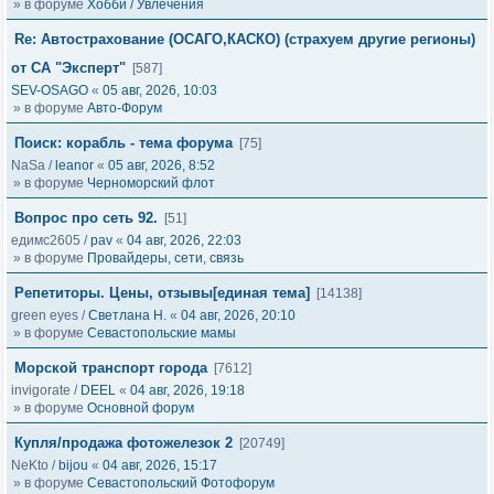
» в форуме
Хобби / Увлечения
Re: Автострахование (ОСАГО,КАСКО) (страхуем другие регионы)
от СА "Эксперт"
[587]
SEV-OSAGO
«
05 авг, 2026, 10:03
» в форуме
Авто-Форум
Поиск: корабль - тема форума
[75]
NaSa
/
leanor
«
05 авг, 2026, 8:52
» в форуме
Черноморский флот
Вопрос про сеть 92.
[51]
едимс2605
/
pav
«
04 авг, 2026, 22:03
» в форуме
Провайдеры, сети, связь
Репетиторы. Цены, отзывы[единая тема]
[14138]
green eyes
/
Светлана Н.
«
04 авг, 2026, 20:10
» в форуме
Севастопольские мамы
Морской транспорт города
[7612]
invigorate
/
DEEL
«
04 авг, 2026, 19:18
» в форуме
Основной форум
Купля/продажа фотожелезок 2
[20749]
NeKto
/
bijou
«
04 авг, 2026, 15:17
» в форуме
Севастопольский Фотофорум