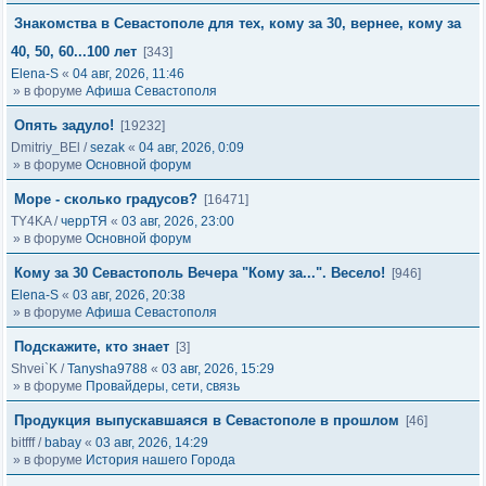
Знакомства в Севастополе для тех, кому за 30, вернее, кому за
40, 50, 60...100 лет
[343]
Elena-S
«
04 авг, 2026, 11:46
» в форуме
Афиша Севастополя
Опять задуло!
[19232]
Dmitriy_BEl
/
sezak
«
04 авг, 2026, 0:09
» в форуме
Основной форум
Море - сколько градусов?
[16471]
TY4KA
/
черрТЯ
«
03 авг, 2026, 23:00
» в форуме
Основной форум
Кому за 30 Севастополь Вечера "Кому за...". Весело!
[946]
Elena-S
«
03 авг, 2026, 20:38
» в форуме
Афиша Севастополя
Подскажите, кто знает
[3]
Shvei`K
/
Tanysha9788
«
03 авг, 2026, 15:29
» в форуме
Провайдеры, сети, связь
Продукция выпускавшаяся в Севастополе в прошлом
[46]
bitfff
/
babay
«
03 авг, 2026, 14:29
» в форуме
История нашего Города