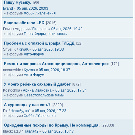
Пишу музыку.
[96]
Iwand
«
05 авг, 2026, 20:03
» в форуме
Хобби / Увлечения
Радиолюбители LPD
[2016]
Роман Андреич
/
Firemaks
«
05 авг, 2026, 19:42
» в форуме
Провайдеры, сети, связь
Проблема с оплатой штрафа ГИБДД
[12]
Shvei`K
/
KryaK
«
05 авг, 2026, 19:03
» в форуме
Авто-Форум
Ремонт и заправка Атокондиционеров, Автоэлектрик
[171]
oceanwide
/
Kyzma
«
05 авг, 2026, 18:37
» в форуме
Авто-Форум
У моего ребенка сахарный диабет
[872]
Kostochka
/
Арина Ивановна
«
05 авг, 2026, 17:34
» в форуме
Севастопольские мамы
А куроводы у нас есть?
[3820]
Га.
/
Незабудка1
«
05 авг, 2026, 17:23
» в форуме
Хобби / Увлечения
Однодневные походы по Крыму. Не коммерция.
[29833]
blackcat13
/
Павла42
«
05 авг, 2026, 16:47