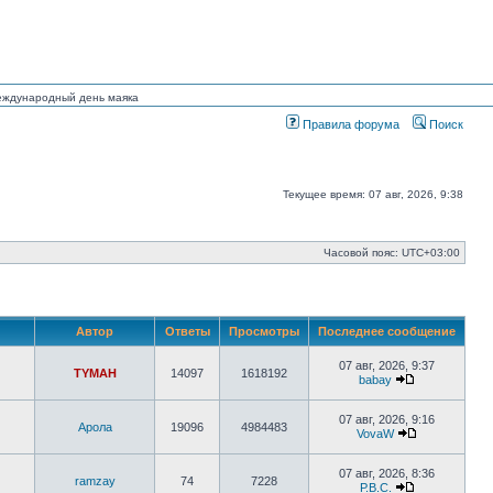
Международный день маяка
Правила форума
Поиск
Текущее время: 07 авг, 2026, 9:38
Часовой пояс:
UTC+03:00
Автор
Ответы
Просмотры
Последнее сообщение
07 авг, 2026, 9:37
TYMAH
14097
1618192
babay
Перейти
к
последнему
07 авг, 2026, 9:16
Арола
19096
4984483
сообщению
VovaW
Перейти
к
последнему
07 авг, 2026, 8:36
ramzay
74
7228
сообщению
Р.В.С.