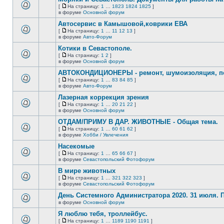
нет
[
На страницу:
1
…
1823
1824
1825
]
новых
На
В
в форуме
Основной форум
непрочитанных
страницу
этой
сообщений.
Автосервис в Камышовой,коврики ЕВА
теме
нет
[
На страницу:
1
…
11
12
13
]
новых
На
В
в форуме
Авто-Форум
непрочитанных
страницу
этой
сообщений.
Котики в Севастополе.
теме
нет
[
На страницу:
1
2
]
новых
На
В
в форуме
Основной форум
непрочитанных
страницу
этой
сообщений.
АВТОКОНДИЦИОНЕРЫ - ремонт, шумоизоляция, пе
теме
нет
[
На страницу:
1
…
83
84
85
]
новых
На
В
в форуме
Авто-Форум
непрочитанных
страницу
этой
сообщений.
Лазерная коррекция зрения
теме
нет
[
На страницу:
1
…
20
21
22
]
новых
На
В
в форуме
Основной форум
непрочитанных
страницу
этой
сообщений.
ОТДАМ/ПРИМУ В ДАР. ЖИВОТНЫЕ - Общая тема.
теме
нет
[
На страницу:
1
…
60
61
62
]
новых
На
В
в форуме
Хобби / Увлечения
непрочитанных
страницу
этой
сообщений.
Насекомые
теме
нет
[
На страницу:
1
…
65
66
67
]
новых
На
В
в форуме
Севастопольский Фотофорум
непрочитанных
страницу
этой
сообщений.
В мире животных
теме
нет
[
На страницу:
1
…
321
322
323
]
новых
На
В
в форуме
Севастопольский Фотофорум
непрочитанных
страницу
этой
сообщений.
День Системного Администратора 2020. 31 июля.
теме
нет
в форуме
Основной форум
В
новых
этой
непрочитанных
Я люблю тебя, троллейбус.
теме
сообщений.
[
На страницу:
1
…
1189
1190
1191
]
нет