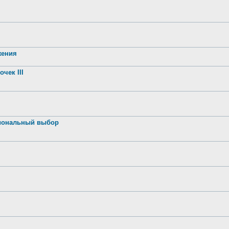
жения
чек III
иональный выбор