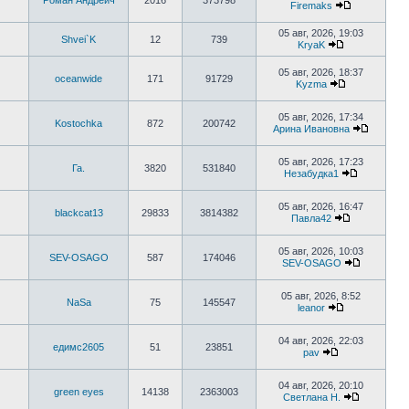
Роман Андреич
2016
373798
сообщению
Firemaks
Перейти
к
05 авг, 2026, 19:03
последнему
Shvei`K
12
739
KryaK
сообщению
Перейти
к
05 авг, 2026, 18:37
последнему
oceanwide
171
91729
Kyzma
сообщению
Перейти
к
последнему
05 авг, 2026, 17:34
Kostochka
872
200742
сообщению
Арина Ивановна
Перейти
к
последн
05 авг, 2026, 17:23
Га.
3820
531840
сообще
Незабудка1
Перейти
к
последнем
05 авг, 2026, 16:47
blackcat13
29833
3814382
сообщени
Павла42
Перейти
к
последнему
05 авг, 2026, 10:03
SEV-OSAGO
587
174046
сообщению
SEV-OSAGO
Перейти
к
последне
05 авг, 2026, 8:52
NaSa
75
145547
сообщени
leanor
Перейти
к
последнему
04 авг, 2026, 22:03
едимс2605
51
23851
сообщению
pav
Перейти
к
последнему
04 авг, 2026, 20:10
green eyes
14138
2363003
сообщению
Светлана Н.
Перейти