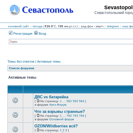
Sevastopol
Севастопольский горо
основной сайт
::
погода
(
⇑26.9
°C,
745
мм.рт.ст.) :: рад.фон
-
мкр/ч
::
telegram
::
наш фо
Регистрация
Вход
Темы без ответов
|
Активные темы
Список форумов
Активные темы
ДВС vs батарейка
[
На страницу:
1
…
562
563
564
]
На
В
в форуме
Авто-Форум
страницу
этой
Что за взрывы странные?
теме
нет
[
На страницу:
1
…
762
763
764
]
новых
На
В
в форуме
Основной форум
непрочитанных
страницу
этой
сообщений.
OZON/Wildberries всё?
теме
нет
[
На страницу:
1
2
3
]
новых
На