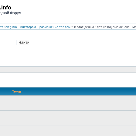
.info
дской Форум
то-telegram
::
инстаграм
::
размещение топ-тем
:: В этот день 37 лет назад был основан 
Темы