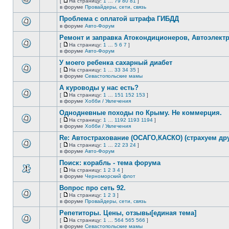
[
На страницу:
1
…
79
80
81
]
новых
На
В
в форуме
Провайдеры, сети, связь
непрочитанных
страницу
этой
сообщений.
Проблема с оплатой штрафа ГИБДД
теме
нет
в форуме
Авто-Форум
В
новых
этой
непрочитанных
Ремонт и заправка Атокондиционеров, Автоэлект
теме
сообщений.
[
На страницу:
1
…
5
6
7
]
нет
На
В
в форуме
Авто-Форум
новых
страницу
этой
непрочитанных
У моего ребенка сахарный диабет
теме
сообщений.
нет
[
На страницу:
1
…
33
34
35
]
новых
На
В
в форуме
Севастопольские мамы
непрочитанных
страницу
этой
сообщений.
А куроводы у нас есть?
теме
нет
[
На страницу:
1
…
151
152
153
]
новых
На
В
в форуме
Хобби / Увлечения
непрочитанных
страницу
этой
сообщений.
Однодневные походы по Крыму. Не коммерция.
теме
нет
[
На страницу:
1
…
1192
1193
1194
]
новых
На
В
в форуме
Хобби / Увлечения
непрочитанных
страницу
этой
сообщений.
Re: Автострахование (ОСАГО,КАСКО) (страхуем дру
теме
нет
[
На страницу:
1
…
22
23
24
]
новых
На
В
в форуме
Авто-Форум
непрочитанных
страницу
этой
сообщений.
Поиск: корабль - тема форума
теме
нет
[
На страницу:
1
2
3
4
]
новых
На
В
в форуме
Черноморский флот
непрочитанных
страницу
этой
сообщений.
Вопрос про сеть 92.
теме
нет
[
На страницу:
1
2
3
]
новых
На
В
в форуме
Провайдеры, сети, связь
непрочитанных
страницу
этой
сообщений.
Репетиторы. Цены, отзывы[единая тема]
теме
нет
[
На страницу:
1
…
564
565
566
]
новых
На
В
в форуме
Севастопольские мамы