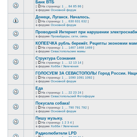
сообщений.
Банк ВТБ
теме
нет
[
На страницу:
1
…
84
85
86
]
новых
На
В
в форуме
Основной форум
непрочитанных
страницу
этой
сообщений.
Донецк, Луганск. Началось.
теме
нет
[
На страницу:
1
…
630
631
632
]
новых
На
В
в форуме
Основной форум
непрочитанных
страницу
этой
сообщений.
Проводной Интернет при нарушении электроснаб
теме
нет
в форуме
Провайдеры, сети, связь
В
новых
этой
непрочитанных
КОПЕЕЧКА рубль бережёт. Рецепты экономии мамо
теме
сообщений.
[
На страницу:
1
…
1467
1468
1469
]
нет
На
В
в форуме
Севастопольские мамы
новых
страницу
этой
непрочитанных
Структура Сознания
теме
сообщений.
нет
[
На страницу:
1
…
12
13
14
]
новых
На
В
в форуме
Хобби / Увлечения
непрочитанных
страницу
этой
сообщений.
ГОЛОСУЕМ ЗА СЕВАСТОПОЛЬ! Город России. Нац
теме
нет
[
На страницу:
1
…
1090
1091
1092
]
новых
На
В
в форуме
Основной форум
непрочитанных
страницу
этой
сообщений.
Еда
теме
нет
[
На страницу:
1
…
22
23
24
]
новых
На
В
в форуме
Севастопольский Фотофорум
непрочитанных
страницу
этой
сообщений.
Покусала собака!
теме
нет
[
На страницу:
1
…
790
791
792
]
новых
На
В
в форуме
Основной форум
непрочитанных
страницу
этой
сообщений.
Пишу музыку.
теме
нет
[
На страницу:
1
2
3
4
]
новых
На
В
в форуме
Хобби / Увлечения
непрочитанных
страницу
этой
сообщений.
Радиолюбители LPD
теме
нет