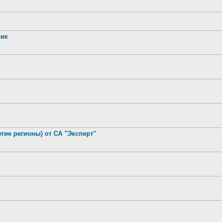
рик
гие регионы) от СА "Эксперт"