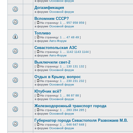
В
в форуме
Основной форум
непрочитанных
страницу
этой
сообщений.
Догазификация
теме
нет
в форуме
Основной форум
В
новых
этой
непрочитанных
Вспомним СССР?
теме
сообщений.
[
На страницу:
1
…
957
958
959
]
нет
На
В
в форуме
Основной форум
новых
страницу
этой
непрочитанных
Топливо
теме
сообщений.
нет
[
На страницу:
1
…
47
48
49
]
новых
На
В
в форуме
Авто-Форум
непрочитанных
страницу
этой
сообщений.
Севастопольская АЗС
теме
нет
[
На страницу:
1
…
1142
1143
1144
]
новых
На
В
в форуме
Авто-Форум
непрочитанных
страницу
этой
сообщений.
Выключили свет-2
теме
нет
[
На страницу:
1
…
130
131
132
]
новых
На
В
в форуме
Основной форум
непрочитанных
страницу
этой
сообщений.
Отдых в Крыму, вопрос
теме
нет
[
На страницу:
1
…
230
231
232
]
новых
На
В
в форуме
Основной форум
непрочитанных
страницу
этой
сообщений.
Ютубчик всё?
теме
нет
[
На страницу:
1
…
86
87
88
]
новых
На
В
в форуме
Основной форум
непрочитанных
страницу
этой
сообщений.
Железнодорожный транспорт города
теме
нет
[
На страницу:
1
…
283
284
285
]
новых
На
В
в форуме
Основной форум
непрочитанных
страницу
этой
сообщений.
Губернатор города Севастополя Развожаев М.В.
теме
нет
[
На страницу:
1
…
646
647
648
]
новых
На
В
в форуме
Основной форум
непрочитанных
страницу
этой