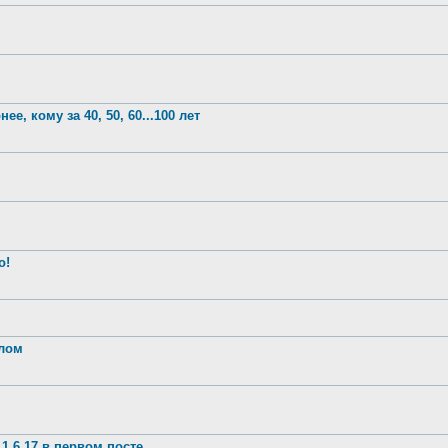
е, кому за 40, 50, 60...100 лет
о!
шлом
1.6.17 в первом посте