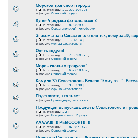
непрочитанных
страницу
этой
сообщений.
Морской транспорт города
теме
нет
[
На страницу:
1
…
303
304
305
]
новых
На
В
в форуме
Основной форум
непрочитанных
страницу
этой
сообщений.
Купля/продажа фотожелезок 2
теме
нет
[
На страницу:
1
…
828
829
830
]
новых
На
В
в форуме
Севастопольский Фотофорум
непрочитанных
страницу
этой
сообщений.
Знакомства в Севастополе для тех, кому за 30, верне
теме
нет
[
На страницу:
1
…
12
13
14
]
новых
На
В
в форуме
Афиша Севастополя
непрочитанных
страницу
этой
сообщений.
Опять задуло!
теме
нет
[
На страницу:
1
…
768
769
770
]
новых
На
В
в форуме
Основной форум
непрочитанных
страницу
этой
сообщений.
Море - сколько градусов?
теме
нет
[
На страницу:
1
…
657
658
659
]
новых
На
В
в форуме
Основной форум
непрочитанных
страницу
этой
сообщений.
Кому за 30 Севастополь Вечера "Кому за...". Весел
теме
нет
[
На страницу:
1
…
36
37
38
]
новых
На
В
в форуме
Афиша Севастополя
непрочитанных
страницу
этой
сообщений.
Подскажите, кто знает
теме
нет
в форуме
Провайдеры, сети, связь
В
новых
этой
непрочитанных
Продукция выпускавшаяся в Севастополе в про
теме
сообщений.
[
На страницу:
1
2
]
нет
На
В
в форуме
История нашего Города
новых
страницу
этой
непрочитанных
ААААА!!!-!!! РЕМОООНТ!!!-!!!
теме
сообщений.
нет
[
На страницу:
1
…
870
871
872
]
новых
На
В
в форуме
Основной форум
непрочитанных
страницу
этой
сообщений.
Моряки и Севастополь. Документы для работы на 
теме