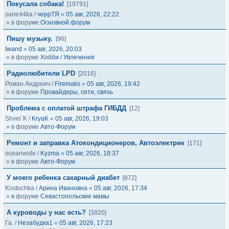
Покусала собака!
[19791]
sane44ka
/
черрТЯ
«
05 авг, 2026, 22:22
» в форуме
Основной форум
Пишу музыку.
[96]
Iwand
«
05 авг, 2026, 20:03
» в форуме
Хобби / Увлечения
Радиолюбители LPD
[2016]
Роман Андреич
/
Firemaks
«
05 авг, 2026, 19:42
» в форуме
Провайдеры, сети, связь
Проблема с оплатой штрафа ГИБДД
[12]
Shvei`K
/
KryaK
«
05 авг, 2026, 19:03
» в форуме
Авто-Форум
Ремонт и заправка Атокондиционеров, Автоэлектрик
[171]
oceanwide
/
Kyzma
«
05 авг, 2026, 18:37
» в форуме
Авто-Форум
У моего ребенка сахарный диабет
[872]
Kostochka
/
Арина Ивановна
«
05 авг, 2026, 17:34
» в форуме
Севастопольские мамы
А куроводы у нас есть?
[3820]
Га.
/
Незабудка1
«
05 авг, 2026, 17:23