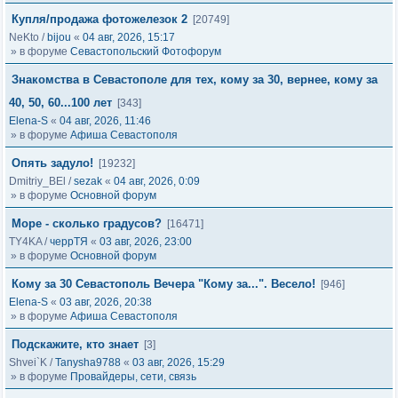
Купля/продажа фотожелезок 2
[20749]
NeKto
/
bijou
«
04 авг, 2026, 15:17
» в форуме
Севастопольский Фотофорум
Знакомства в Севастополе для тех, кому за 30, вернее, кому за
40, 50, 60...100 лет
[343]
Elena-S
«
04 авг, 2026, 11:46
» в форуме
Афиша Севастополя
Опять задуло!
[19232]
Dmitriy_BEl
/
sezak
«
04 авг, 2026, 0:09
» в форуме
Основной форум
Море - сколько градусов?
[16471]
TY4KA
/
черрТЯ
«
03 авг, 2026, 23:00
» в форуме
Основной форум
Кому за 30 Севастополь Вечера "Кому за...". Весело!
[946]
Elena-S
«
03 авг, 2026, 20:38
» в форуме
Афиша Севастополя
Подскажите, кто знает
[3]
Shvei`K
/
Tanysha9788
«
03 авг, 2026, 15:29
» в форуме
Провайдеры, сети, связь