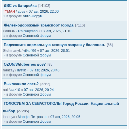
ДВС vs батарейка
[14103]
TYMAH
/
abys
«
07 авг, 2026, 22:00
» в форуме
Авто-Форум
Железнодорожный транспорт города
[7116]
Palm3R
/
Railwayman
«
07 авг, 2026, 21:10
» в форуме
Основной форум
Подскажите нормальную газовую заправку баллонов.
[66]
Gluhmanyk
/
vilkoff66
«
07 авг, 2026, 20:51
» в форуме
Основной форум
OZON/Wildberries всё?
[85]
ramzay
/
dystik
«
07 авг, 2026, 20:46
» в форуме
Основной форум
Выключили свет-2
[3283]
nut
/
aaz10
«
07 авг, 2026, 20:24
» в форуме
Основной форум
ГОЛОСУЕМ ЗА СЕВАСТОПОЛЬ! Город России. Национальный
выбор
[27285]
lasunya
/
Марфа Петровна
«
07 авг, 2026, 20:05
» в форуме
Основной форум