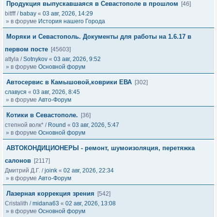
Продукция выпускавшаяся в Севастополе в прошлом
[46]
bitfff
/
babay
«
03 авг, 2026, 14:29
» в форуме
История нашего Города
Моряки и Севастополь. Документы для работы на 1.6.17 в
первом посте
[45603]
attyla
/
Sotnykov
«
03 авг, 2026, 9:52
» в форуме
Основной форум
Автосервис в Камышовой,коврики ЕВА
[302]
славуся
«
03 авг, 2026, 8:45
» в форуме
Авто-Форум
Котики в Севастополе.
[36]
степной волк*
/
Round
«
03 авг, 2026, 5:47
» в форуме
Основной форум
АВТОКОНДИЦИОНЕРЫ - ремонт, шумоизоляция, перетяжка
салонов
[2117]
Дмитрий Д.Г.
/
joink
«
02 авг, 2026, 22:34
» в форуме
Авто-Форум
Лазерная коррекция зрения
[542]
Cristalith
/
midana63
«
02 авг, 2026, 13:08
» в форуме
Основной форум