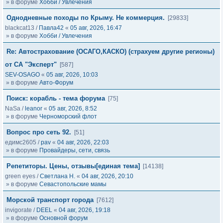
» в форуме
Хобби / Увлечения
Однодневные походы по Крыму. Не коммерция.
[29833]
blackcat13
/
Павла42
«
05 авг, 2026, 16:47
» в форуме
Хобби / Увлечения
Re: Автострахование (ОСАГО,КАСКО) (страхуем другие регионы)
от СА "Эксперт"
[587]
SEV-OSAGO
«
05 авг, 2026, 10:03
» в форуме
Авто-Форум
Поиск: корабль - тема форума
[75]
NaSa
/
leanor
«
05 авг, 2026, 8:52
» в форуме
Черноморский флот
Вопрос про сеть 92.
[51]
едимс2605
/
pav
«
04 авг, 2026, 22:03
» в форуме
Провайдеры, сети, связь
Репетиторы. Цены, отзывы[единая тема]
[14138]
green eyes
/
Светлана Н.
«
04 авг, 2026, 20:10
» в форуме
Севастопольские мамы
Морской транспорт города
[7612]
invigorate
/
DEEL
«
04 авг, 2026, 19:18
» в форуме
Основной форум