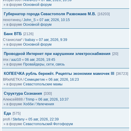
Игорь7000
/
ANNA35
«
07 авг, 2026, 10:59
» в форуме
Основной форум
Губернатор города Севастополя Развожаев М.В.
[16203]
пехотинец
/
John_S
«
07 авг, 2026, 10:15
» в форуме
Основной форум
Банк ВТБ
[2126]
Станислав*
/
babay
«
07 авг, 2026, 9:39
» в форуме
Основной форум
Проводной Интернет при нарушении электроснабжения
[20]
imx
/
aaz10
«
06 авг, 2026, 19:45
» в форуме
Провайдеры, сети, связь
КОПЕЕЧКА рубль бережёт. Рецепты экономии мамочек III
[36723]
BRюNETKA
/
Семицветик
«
06 авг, 2026, 16:23
» в форуме
Севастопольские мамы
Структура Сознания
[330]
Алексей888
/
Trimp
«
06 авг, 2026, 10:37
» в форуме
Хобби / Увлечения
Еда
[575]
profi
/
Stefany
«
05 авг, 2026, 22:39
» в форуме
Севастопольский Фотофорум