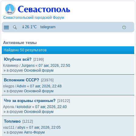
Севастопольский городской Форум
⇓26.1°C
telegram
Активные темы
Найдено 50 результатов
Ютубчик всё?
[2199]
Кламмер
/
Jurgens
«
07 авг, 2026, 22:50
» в форуме
Основной форум
Вспомним СССР?
[23976]
olegps
/
Advin
«
07 авг, 2026, 22:48
» в форуме
Основной форум
Что за взрывы странные?
[19122]
Арола
/
kolobdur
«
07 авг, 2026, 22:40
» в форуме
Основной форум
Топливо
[1212]
vaz111
/
abys
«
07 авг, 2026, 22:05
» в форуме
Авто-Форум