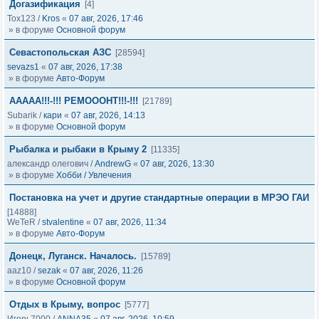
Догазификация
[4]
Tox123
/
Kros
«
07 авг, 2026, 17:46
» в форуме
Основной форум
Севастопольская АЗС
[28594]
sevazs1
«
07 авг, 2026, 17:38
» в форуме
Авто-Форум
ААААА!!!-!!! РЕМОООНТ!!!-!!!
[21789]
Subarik
/
кари
«
07 авг, 2026, 14:13
» в форуме
Основной форум
Рыбалка и рыбаки в Крыму 2
[11335]
александр олегович
/
AndrewG
«
07 авг, 2026, 13:30
» в форуме
Хобби / Увлечения
Постановка на учет и другие стандартные операции в МРЭО ГАИ
[14888]
WeTeR
/
stvalentine
«
07 авг, 2026, 11:34
» в форуме
Авто-Форум
Донецк, Луганск. Началось.
[15789]
aaz10
/
sezak
«
07 авг, 2026, 11:26
» в форуме
Основной форум
Отдых в Крыму, вопрос
[5777]