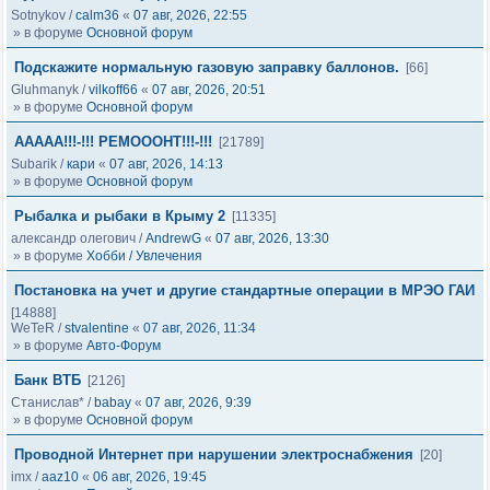
Sotnykov
/
calm36
«
07 авг, 2026, 22:55
» в форуме
Основной форум
Подскажите нормальную газовую заправку баллонов.
[66]
Gluhmanyk
/
vilkoff66
«
07 авг, 2026, 20:51
» в форуме
Основной форум
ААААА!!!-!!! РЕМОООНТ!!!-!!!
[21789]
Subarik
/
кари
«
07 авг, 2026, 14:13
» в форуме
Основной форум
Рыбалка и рыбаки в Крыму 2
[11335]
александр олегович
/
AndrewG
«
07 авг, 2026, 13:30
» в форуме
Хобби / Увлечения
Постановка на учет и другие стандартные операции в МРЭО ГАИ
[14888]
WeTeR
/
stvalentine
«
07 авг, 2026, 11:34
» в форуме
Авто-Форум
Банк ВТБ
[2126]
Станислав*
/
babay
«
07 авг, 2026, 9:39
» в форуме
Основной форум
Проводной Интернет при нарушении электроснабжения
[20]
imx
/
aaz10
«
06 авг, 2026, 19:45