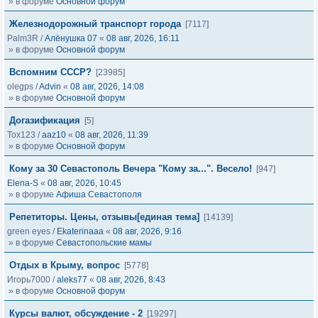
» в форуме
Основной форум
Железнодорожный транспорт города
[7117]
Palm3R
/
Алёнушка 07
«
08 авг, 2026, 16:11
» в форуме
Основной форум
Вспомним СССР?
[23985]
olegps
/
Advin
«
08 авг, 2026, 14:08
» в форуме
Основной форум
Догазификация
[5]
Tox123
/
aaz10
«
08 авг, 2026, 11:39
» в форуме
Основной форум
Кому за 30 Севастополь Вечера "Кому за...". Весело!
[947]
Elena-S
«
08 авг, 2026, 10:45
» в форуме
Афиша Севастополя
Репетиторы. Цены, отзывы[единая тема]
[14139]
green eyes
/
Ekaterinaaa
«
08 авг, 2026, 9:16
» в форуме
Севастопольские мамы
Отдых в Крыму, вопрос
[5778]
Игорь7000
/
aleks77
«
08 авг, 2026, 8:43
» в форуме
Основной форум
Курсы валют, обсуждение - 2
[19297]