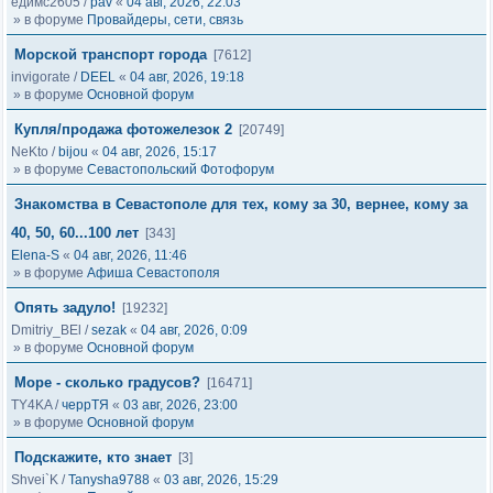
едимс2605
/
pav
«
04 авг, 2026, 22:03
» в форуме
Провайдеры, сети, связь
Морской транспорт города
[7612]
invigorate
/
DEEL
«
04 авг, 2026, 19:18
» в форуме
Основной форум
Купля/продажа фотожелезок 2
[20749]
NeKto
/
bijou
«
04 авг, 2026, 15:17
» в форуме
Севастопольский Фотофорум
Знакомства в Севастополе для тех, кому за 30, вернее, кому за
40, 50, 60...100 лет
[343]
Elena-S
«
04 авг, 2026, 11:46
» в форуме
Афиша Севастополя
Опять задуло!
[19232]
Dmitriy_BEl
/
sezak
«
04 авг, 2026, 0:09
» в форуме
Основной форум
Море - сколько градусов?
[16471]
TY4KA
/
черрТЯ
«
03 авг, 2026, 23:00
» в форуме
Основной форум
Подскажите, кто знает
[3]
Shvei`K
/
Tanysha9788
«
03 авг, 2026, 15:29