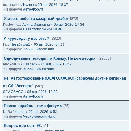
oceanwide
/
Kyzma
«
05 авг, 2026, 18:37
» в форуме
Авто-Форум
У моего ребенка сахарный диабет
[872]
Kostochka
/
Арина Ивановна
«
05 авг, 2026, 17:34
» в форуме
Севастопольские мамы
А куроводы у нас есть?
[3820]
Га.
/
Незабудка1
«
05 авг, 2026, 17:23
» в форуме
Хобби / Увлечения
Однодневные походы по Крыму. Не коммерция.
[29833]
blackcat13
/
Павла42
«
05 авг, 2026, 16:47
» в форуме
Хобби / Увлечения
Re: Автострахование (ОСАГО,КАСКО) (страхуем другие регионы)
от СА "Эксперт"
[587]
SEV-OSAGO
«
05 авг, 2026, 10:03
» в форуме
Авто-Форум
Поиск: корабль - тема форума
[75]
NaSa
/
leanor
«
05 авг, 2026, 8:52
» в форуме
Черноморский флот
Вопрос про сеть 92.
[51]