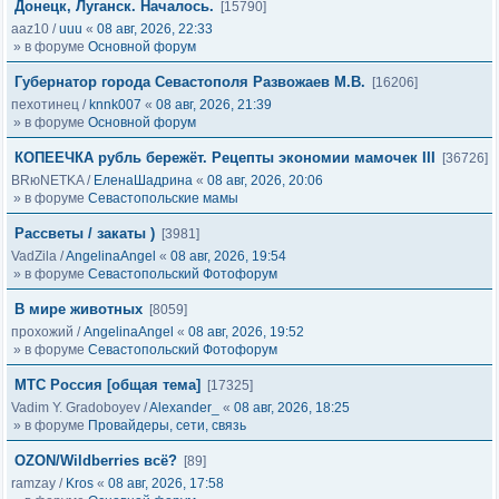
Донецк, Луганск. Началось.
[15790]
aaz10
/
uuu
«
08 авг, 2026, 22:33
» в форуме
Основной форум
Губернатор города Севастополя Развожаев М.В.
[16206]
пехотинец
/
knnk007
«
08 авг, 2026, 21:39
» в форуме
Основной форум
КОПЕЕЧКА рубль бережёт. Рецепты экономии мамочек III
[36726]
BRюNETKA
/
ЕленаШадрина
«
08 авг, 2026, 20:06
» в форуме
Севастопольские мамы
Рассветы / закаты )
[3981]
VadZila
/
AngelinaAngel
«
08 авг, 2026, 19:54
» в форуме
Севастопольский Фотофорум
В мире животных
[8059]
прохожий
/
AngelinaAngel
«
08 авг, 2026, 19:52
» в форуме
Севастопольский Фотофорум
МТС Россия [общая тема]
[17325]
Vadim Y. Gradoboyev
/
Alexander_
«
08 авг, 2026, 18:25
» в форуме
Провайдеры, сети, связь
OZON/Wildberries всё?
[89]
ramzay
/
Kros
«
08 авг, 2026, 17:58