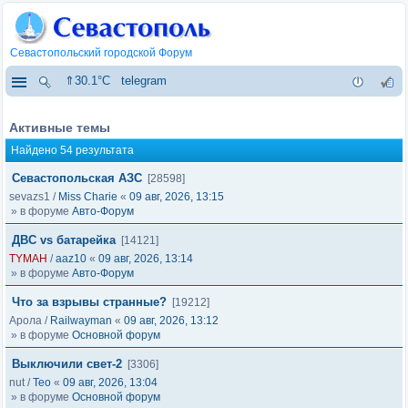
Севастопольский городской Форум
⇑30.1°C
telegram
Активные темы
Найдено 54 результата
Севастопольская АЗС
[28598]
sevazs1
/
Miss Charie
«
09 авг, 2026, 13:15
» в форуме
Авто-Форум
ДВС vs батарейка
[14121]
TYMAH
/
aaz10
«
09 авг, 2026, 13:14
» в форуме
Авто-Форум
Что за взрывы странные?
[19212]
Арола
/
Railwayman
«
09 авг, 2026, 13:12
» в форуме
Основной форум
Выключили свет-2
[3306]
nut
/
Тео
«
09 авг, 2026, 13:04
» в форуме
Основной форум