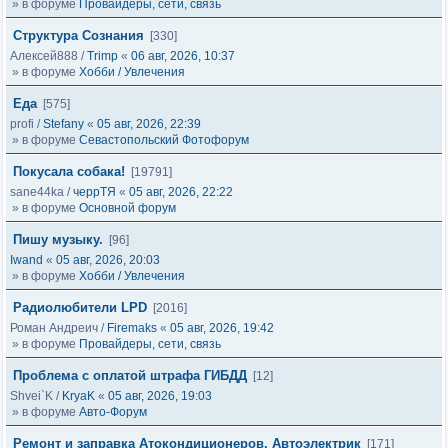
» в форуме
Провайдеры, сети, связь
Структура Сознания
[330]
Алексей888
/
Trimp
«
06 авг, 2026, 10:37
» в форуме
Хобби / Увлечения
Еда
[575]
profi
/
Stefany
«
05 авг, 2026, 22:39
» в форуме
Севастопольский Фотофорум
Покусала собака!
[19791]
sane44ka
/
черрТЯ
«
05 авг, 2026, 22:22
» в форуме
Основной форум
Пишу музыку.
[96]
Iwand
«
05 авг, 2026, 20:03
» в форуме
Хобби / Увлечения
Радиолюбители LPD
[2016]
Роман Андреич
/
Firemaks
«
05 авг, 2026, 19:42
» в форуме
Провайдеры, сети, связь
Проблема с оплатой штрафа ГИБДД
[12]
Shvei`K
/
KryaK
«
05 авг, 2026, 19:03
» в форуме
Авто-Форум
Ремонт и заправка Атокондиционеров, Автоэлектрик
[171]