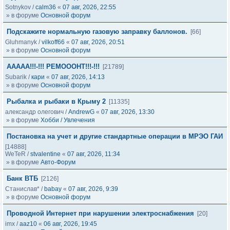
Sotnykov
/
calm36
«
07 авг, 2026, 22:55
» в форуме
Основной форум
Подскажите нормальную газовую заправку баллонов.
[66]
Gluhmanyk
/
vilkoff66
«
07 авг, 2026, 20:51
» в форуме
Основной форум
ААААА!!!-!!! РЕМОООНТ!!!-!!!
[21789]
Subarik
/
кари
«
07 авг, 2026, 14:13
» в форуме
Основной форум
Рыбалка и рыбаки в Крыму 2
[11335]
александр олегович
/
AndrewG
«
07 авг, 2026, 13:30
» в форуме
Хобби / Увлечения
Постановка на учет и другие стандартные операции в МРЭО ГАИ
[14888]
WeTeR
/
stvalentine
«
07 авг, 2026, 11:34
» в форуме
Авто-Форум
Банк ВТБ
[2126]
Станислав*
/
babay
«
07 авг, 2026, 9:39
» в форуме
Основной форум
Проводной Интернет при нарушении электроснабжения
[20]
imx
/
aaz10
«
06 авг, 2026, 19:45