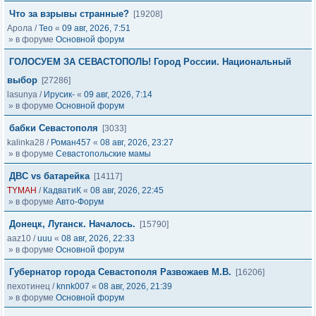
Что за взрывы странные?
[19208]
Арола
/
Тео
«
09 авг, 2026, 7:51
» в форуме
Основной форум
ГОЛОСУЕМ ЗА СЕВАСТОПОЛЬ! Город России. Национальный
выбор
[27286]
lasunya
/
Ирусик-
«
09 авг, 2026, 7:14
» в форуме
Основной форум
бабки Севастополя
[3033]
kalinka28
/
Роман457
«
08 авг, 2026, 23:27
» в форуме
Севастопольские мамы
ДВС vs батарейка
[14117]
TYMAH
/
КадватиК
«
08 авг, 2026, 22:45
» в форуме
Авто-Форум
Донецк, Луганск. Началось.
[15790]
aaz10
/
uuu
«
08 авг, 2026, 22:33
» в форуме
Основной форум
Губернатор города Севастополя Развожаев М.В.
[16206]
пехотинец
/
knnk007
«
08 авг, 2026, 21:39
» в форуме
Основной форум