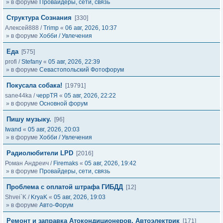
» в форуме
Провайдеры, сети, связь
Структура Сознания
[330]
Алексей888
/
Trimp
«
06 авг, 2026, 10:37
» в форуме
Хобби / Увлечения
Еда
[575]
profi
/
Stefany
«
05 авг, 2026, 22:39
» в форуме
Севастопольский Фотофорум
Покусала собака!
[19791]
sane44ka
/
черрТЯ
«
05 авг, 2026, 22:22
» в форуме
Основной форум
Пишу музыку.
[96]
Iwand
«
05 авг, 2026, 20:03
» в форуме
Хобби / Увлечения
Радиолюбители LPD
[2016]
Роман Андреич
/
Firemaks
«
05 авг, 2026, 19:42
» в форуме
Провайдеры, сети, связь
Проблема с оплатой штрафа ГИБДД
[12]
Shvei`K
/
KryaK
«
05 авг, 2026, 19:03
» в форуме
Авто-Форум
Ремонт и заправка Атокондиционеров, Автоэлектрик
[171]