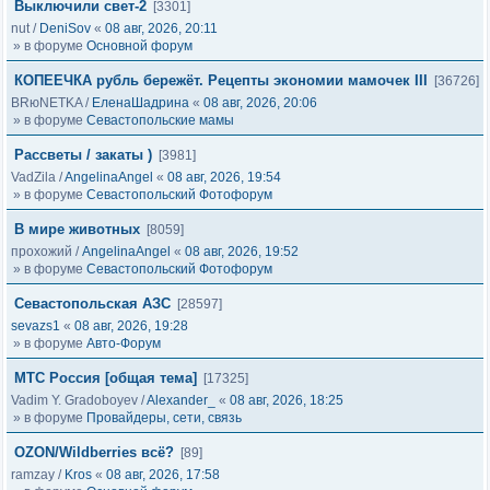
Выключили свет-2
[3301]
nut
/
DeniSov
«
08 авг, 2026, 20:11
» в форуме
Основной форум
КОПЕЕЧКА рубль бережёт. Рецепты экономии мамочек III
[36726]
BRюNETKA
/
ЕленаШадрина
«
08 авг, 2026, 20:06
» в форуме
Севастопольские мамы
Рассветы / закаты )
[3981]
VadZila
/
AngelinaAngel
«
08 авг, 2026, 19:54
» в форуме
Севастопольский Фотофорум
В мире животных
[8059]
прохожий
/
AngelinaAngel
«
08 авг, 2026, 19:52
» в форуме
Севастопольский Фотофорум
Севастопольская АЗС
[28597]
sevazs1
«
08 авг, 2026, 19:28
» в форуме
Авто-Форум
МТС Россия [общая тема]
[17325]
Vadim Y. Gradoboyev
/
Alexander_
«
08 авг, 2026, 18:25
» в форуме
Провайдеры, сети, связь
OZON/Wildberries всё?
[89]
ramzay
/
Kros
«
08 авг, 2026, 17:58