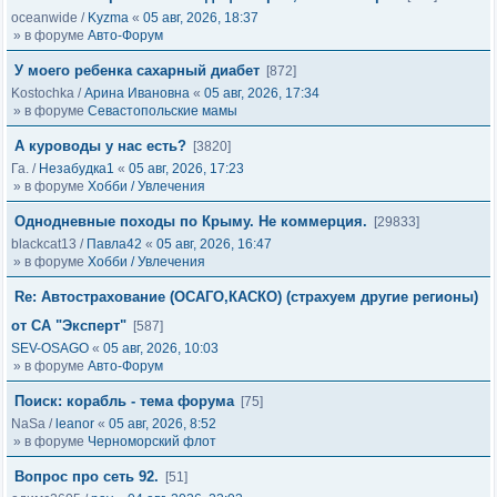
oceanwide
/
Kyzma
«
05 авг, 2026, 18:37
» в форуме
Авто-Форум
У моего ребенка сахарный диабет
[872]
Kostochka
/
Арина Ивановна
«
05 авг, 2026, 17:34
» в форуме
Севастопольские мамы
А куроводы у нас есть?
[3820]
Га.
/
Незабудка1
«
05 авг, 2026, 17:23
» в форуме
Хобби / Увлечения
Однодневные походы по Крыму. Не коммерция.
[29833]
blackcat13
/
Павла42
«
05 авг, 2026, 16:47
» в форуме
Хобби / Увлечения
Re: Автострахование (ОСАГО,КАСКО) (страхуем другие регионы)
от СА "Эксперт"
[587]
SEV-OSAGO
«
05 авг, 2026, 10:03
» в форуме
Авто-Форум
Поиск: корабль - тема форума
[75]
NaSa
/
leanor
«
05 авг, 2026, 8:52
» в форуме
Черноморский флот
Вопрос про сеть 92.
[51]