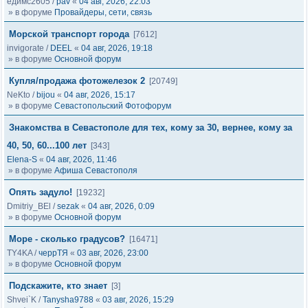
едимс2605
/
pav
«
04 авг, 2026, 22:03
» в форуме
Провайдеры, сети, связь
Морской транспорт города
[7612]
invigorate
/
DEEL
«
04 авг, 2026, 19:18
» в форуме
Основной форум
Купля/продажа фотожелезок 2
[20749]
NeKto
/
bijou
«
04 авг, 2026, 15:17
» в форуме
Севастопольский Фотофорум
Знакомства в Севастополе для тех, кому за 30, вернее, кому за
40, 50, 60...100 лет
[343]
Elena-S
«
04 авг, 2026, 11:46
» в форуме
Афиша Севастополя
Опять задуло!
[19232]
Dmitriy_BEl
/
sezak
«
04 авг, 2026, 0:09
» в форуме
Основной форум
Море - сколько градусов?
[16471]
TY4KA
/
черрТЯ
«
03 авг, 2026, 23:00
» в форуме
Основной форум
Подскажите, кто знает
[3]
Shvei`K
/
Tanysha9788
«
03 авг, 2026, 15:29