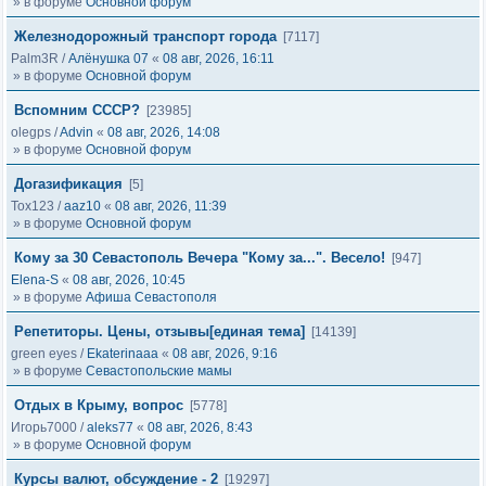
» в форуме
Основной форум
Железнодорожный транспорт города
[7117]
Palm3R
/
Алёнушка 07
«
08 авг, 2026, 16:11
» в форуме
Основной форум
Вспомним СССР?
[23985]
olegps
/
Advin
«
08 авг, 2026, 14:08
» в форуме
Основной форум
Догазификация
[5]
Tox123
/
aaz10
«
08 авг, 2026, 11:39
» в форуме
Основной форум
Кому за 30 Севастополь Вечера "Кому за...". Весело!
[947]
Elena-S
«
08 авг, 2026, 10:45
» в форуме
Афиша Севастополя
Репетиторы. Цены, отзывы[единая тема]
[14139]
green eyes
/
Ekaterinaaa
«
08 авг, 2026, 9:16
» в форуме
Севастопольские мамы
Отдых в Крыму, вопрос
[5778]
Игорь7000
/
aleks77
«
08 авг, 2026, 8:43
» в форуме
Основной форум
Курсы валют, обсуждение - 2
[19297]