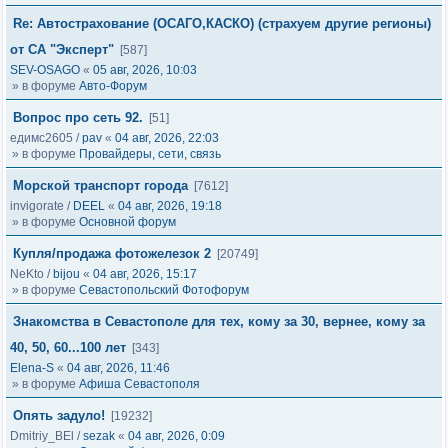
Re: Автострахование (ОСАГО,КАСКО) (страхуем другие регионы)
от СА "Эксперт"
[587]
SEV-OSAGO
«
05 авг, 2026, 10:03
» в форуме
Авто-Форум
Вопрос про сеть 92.
[51]
едимс2605
/
pav
«
04 авг, 2026, 22:03
» в форуме
Провайдеры, сети, связь
Морской транспорт города
[7612]
invigorate
/
DEEL
«
04 авг, 2026, 19:18
» в форуме
Основной форум
Купля/продажа фотожелезок 2
[20749]
NeKto
/
bijou
«
04 авг, 2026, 15:17
» в форуме
Севастопольский Фотофорум
Знакомства в Севастополе для тех, кому за 30, вернее, кому за
40, 50, 60...100 лет
[343]
Elena-S
«
04 авг, 2026, 11:46
» в форуме
Афиша Севастополя
Опять задуло!
[19232]
Dmitriy_BEl
/
sezak
«
04 авг, 2026, 0:09