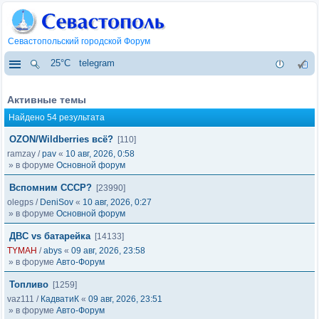
Севастопольский городской Форум
25°C
telegram
Активные темы
Найдено 54 результата
OZON/Wildberries всё?
[110]
ramzay
/
pav
«
10 авг, 2026, 0:58
» в форуме
Основной форум
Вспомним СССР?
[23990]
olegps
/
DeniSov
«
10 авг, 2026, 0:27
» в форуме
Основной форум
ДВС vs батарейка
[14133]
TYMAH
/
abys
«
09 авг, 2026, 23:58
» в форуме
Авто-Форум
Топливо
[1259]
vaz111
/
КадватиК
«
09 авг, 2026, 23:51
» в форуме
Авто-Форум