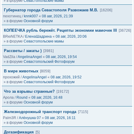
» в форуме
Севастопольские мамы
Губернатор города Севастополя Развожаев М.В.
[16206]
пехотинец
/
knnk007
«
08 авг, 2026, 21:39
» в форуме
Основной форум
КОПЕЕЧКА рубль бережёт. Рецепты экономии мамочек III
[36726]
BRюNETKA
/
ЕленаШадрина
«
08 авг, 2026, 20:06
» в форуме
Севастопольские мамы
Рассветы / закаты )
[3981]
VadZila
/
AngelinaAngel
«
08 авг, 2026, 19:54
» в форуме
Севастопольский Фотофорум
В мире животных
[8059]
прохожий
/
AngelinaAngel
«
08 авг, 2026, 19:52
» в форуме
Севастопольский Фотофорум
Что за взрывы странные?
[19172]
Арола
/
Round
«
08 авг, 2026, 16:48
» в форуме
Основной форум
Железнодорожный транспорт города
[7115]
Palm3R
/
Алёнушка 07
«
08 авг, 2026, 16:11
» в форуме
Основной форум
Догазификация
[5]