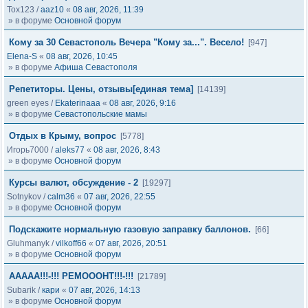
Tox123
/
aaz10
«
08 авг, 2026, 11:39
» в форуме
Основной форум
Кому за 30 Севастополь Вечера "Кому за...". Весело!
[947]
Elena-S
«
08 авг, 2026, 10:45
» в форуме
Афиша Севастополя
Репетиторы. Цены, отзывы[единая тема]
[14139]
green eyes
/
Ekaterinaaa
«
08 авг, 2026, 9:16
» в форуме
Севастопольские мамы
Отдых в Крыму, вопрос
[5778]
Игорь7000
/
aleks77
«
08 авг, 2026, 8:43
» в форуме
Основной форум
Курсы валют, обсуждение - 2
[19297]
Sotnykov
/
calm36
«
07 авг, 2026, 22:55
» в форуме
Основной форум
Подскажите нормальную газовую заправку баллонов.
[66]
Gluhmanyk
/
vilkoff66
«
07 авг, 2026, 20:51
» в форуме
Основной форум
ААААА!!!-!!! РЕМОООНТ!!!-!!!
[21789]
Subarik
/
кари
«
07 авг, 2026, 14:13
» в форуме
Основной форум