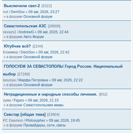
Выключили свет-2
[3322]
nut
/
DeniSov
«
09 авг, 2026, 23:27
» в форуме
Основной форум
Севастопольская АЗС
[28606]
sevazs1
/
AndrewG
«
09 авг, 2026, 22:44
» в форуме
Авто-Форум
Ютубчик всё?
[2244]
Кламмер
/
DeniSov
«
09 авг, 2026, 22:42
» в форуме
Основной форум
ГОЛОСУЕМ ЗА СЕВАСТОПОЛЬ! Город России. Национальный
выбор
[27288]
lasunya
/
Марфа Петровна
«
09 авг, 2026, 22:22
» в форуме
Основной форум
Нетрадиционные и народные способы лечения.
[652]
зума
/
Figaro
«
09 авг, 2026, 21:15
» в форуме
Севастопольские мамы
Cевстар [общая тема]
[23904]
PC Daemon
/
Philosopher
«
09 авг, 2026, 19:45
» в форуме
Провайдеры, сети, связь