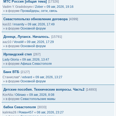
МТС Россия [общая тема]
[17326]
Vadim Y. Gradoboyev
/
Zober
«
09 авг, 2026, 19:16
» в форуме
Провайдеры, сети, связь
Севастопольгаз обновление договора
[4399]
kas32
/
insanity
«
09 авг, 2026, 17:49
» в форуме
Основной форум
Донецк, Луганск. Началось.
[15791]
aaz10
/
VovaW
«
09 авг, 2026, 17:29
» в форуме
Основной форум
Ирландский степ
[267]
Lady Gloria
«
09 авг, 2026, 13:47
» в форуме
Афиша Севастополя
Банк ВТБ
[2127]
Станислав*
/
edvard
«
09 авг, 2026, 13:27
» в форуме
Основной форум
Детские пособия. Технические вопросы. Часть2
[14893]
KorAlla
/
Облако
«
09 авг, 2026, 8:08
» в форуме
Севастопольские мамы
бабки Севастополя
[3033]
kalinka28
/
Роман457
«
08 авг, 2026, 23:27