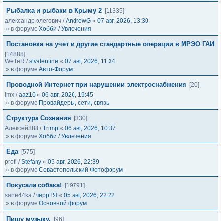
Рыбалка и рыбаки в Крыму 2
[11335]
александр олегович
/
AndrewG
«
07 авг, 2026, 13:30
» в форуме
Хобби / Увлечения
Постановка на учет и другие стандартные операции в МРЭО ГАИ
[14888]
WeTeR
/
stvalentine
«
07 авг, 2026, 11:34
» в форуме
Авто-Форум
Проводной Интернет при нарушении электроснабжения
[20]
imx
/
aaz10
«
06 авг, 2026, 19:45
» в форуме
Провайдеры, сети, связь
Структура Сознания
[330]
Алексей888
/
Trimp
«
06 авг, 2026, 10:37
» в форуме
Хобби / Увлечения
Еда
[575]
profi
/
Stefany
«
05 авг, 2026, 22:39
» в форуме
Севастопольский Фотофорум
Покусала собака!
[19791]
sane44ka
/
черрТЯ
«
05 авг, 2026, 22:22
» в форуме
Основной форум
Пишу музыку.
[96]