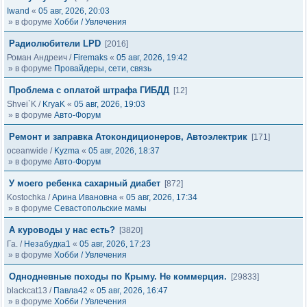
Iwand
«
05 авг, 2026, 20:03
» в форуме
Хобби / Увлечения
Радиолюбители LPD
[2016]
Роман Андреич
/
Firemaks
«
05 авг, 2026, 19:42
» в форуме
Провайдеры, сети, связь
Проблема с оплатой штрафа ГИБДД
[12]
Shvei`K
/
KryaK
«
05 авг, 2026, 19:03
» в форуме
Авто-Форум
Ремонт и заправка Атокондиционеров, Автоэлектрик
[171]
oceanwide
/
Kyzma
«
05 авг, 2026, 18:37
» в форуме
Авто-Форум
У моего ребенка сахарный диабет
[872]
Kostochka
/
Арина Ивановна
«
05 авг, 2026, 17:34
» в форуме
Севастопольские мамы
А куроводы у нас есть?
[3820]
Га.
/
Незабудка1
«
05 авг, 2026, 17:23
» в форуме
Хобби / Увлечения
Однодневные походы по Крыму. Не коммерция.
[29833]
blackcat13
/
Павла42
«
05 авг, 2026, 16:47
» в форуме
Хобби / Увлечения