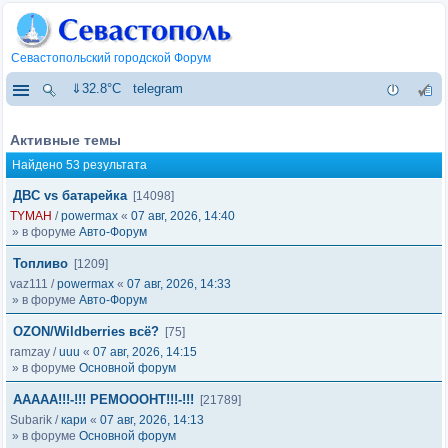
Севастопольский городской Форум
⇓32.8°C
telegram
Активные темы
Найдено 53 результата
ДВС vs батарейка
[14098]
TYMAH
/
powermax
«
07 авг, 2026, 14:40
» в форуме
Авто-Форум
Топливо
[1209]
vaz111
/
powermax
«
07 авг, 2026, 14:33
» в форуме
Авто-Форум
OZON/Wildberries всё?
[75]
ramzay
/
uuu
«
07 авг, 2026, 14:15
» в форуме
Основной форум
ААААА!!!-!!! РЕМОООНТ!!!-!!!
[21789]
Subarik
/
кари
«
07 авг, 2026, 14:13
» в форуме
Основной форум