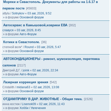
Моряки и Севастополь. Документы для работы на 1.6.17 в
первом посте
[45603]
attyla
/
Sotnykov
«
03 авг, 2026, 9:52
» в форуме
Основной форум
Автосервис в Камышовой,коврики ЕВА
[302]
славуся
«
03 авг, 2026, 8:45
» в форуме
Авто-Форум
Котики в Севастополе.
[36]
степной волк*
/
Round
«
03 авг, 2026, 5:47
» в форуме
Основной форум
АВТОКОНДИЦИОНЕРЫ - ремонт, шумоизоляция, перетяжка
салонов
[2117]
Дмитрий Д.Г.
/
joink
«
02 авг, 2026, 22:34
» в форуме
Авто-Форум
Лазерная коррекция зрения
[542]
Cristalith
/
midana63
«
02 авг, 2026, 13:08
» в форуме
Основной форум
ОТДАМ/ПРИМУ В ДАР. ЖИВОТНЫЕ - Общая тема.
[1526]
инна костюк
/
Lisenok09
«
02 авг, 2026, 11:43
» в форуме
Хобби / Увлечения