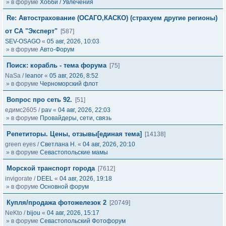
» в форуме
Хобби / Увлечения
Re: Автострахование (ОСАГО,КАСКО) (страхуем другие регионы)
от СА "Эксперт"
[587]
SEV-OSAGO
«
05 авг, 2026, 10:03
» в форуме
Авто-Форум
Поиск: корабль - тема форума
[75]
NaSa
/
leanor
«
05 авг, 2026, 8:52
» в форуме
Черноморский флот
Вопрос про сеть 92.
[51]
едимс2605
/
pav
«
04 авг, 2026, 22:03
» в форуме
Провайдеры, сети, связь
Репетиторы. Цены, отзывы[единая тема]
[14138]
green eyes
/
Светлана Н.
«
04 авг, 2026, 20:10
» в форуме
Севастопольские мамы
Морской транспорт города
[7612]
invigorate
/
DEEL
«
04 авг, 2026, 19:18
» в форуме
Основной форум
Купля/продажа фотожелезок 2
[20749]
NeKto
/
bijou
«
04 авг, 2026, 15:17
» в форуме
Севастопольский Фотофорум