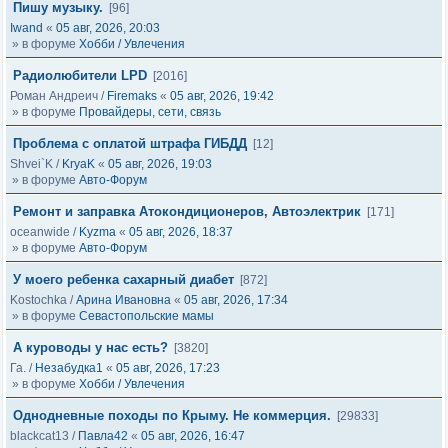
Пишу музыку.
[96]
Iwand
«
05 авг, 2026, 20:03
» в форуме
Хобби / Увлечения
Радиолюбители LPD
[2016]
Роман Андреич
/
Firemaks
«
05 авг, 2026, 19:42
» в форуме
Провайдеры, сети, связь
Проблема с оплатой штрафа ГИБДД
[12]
Shvei`K
/
KryaK
«
05 авг, 2026, 19:03
» в форуме
Авто-Форум
Ремонт и заправка Атокондиционеров, Автоэлектрик
[171]
oceanwide
/
Kyzma
«
05 авг, 2026, 18:37
» в форуме
Авто-Форум
У моего ребенка сахарный диабет
[872]
Kostochka
/
Арина Ивановна
«
05 авг, 2026, 17:34
» в форуме
Севастопольские мамы
А куроводы у нас есть?
[3820]
Га.
/
Незабудка1
«
05 авг, 2026, 17:23
» в форуме
Хобби / Увлечения
Однодневные походы по Крыму. Не коммерция.
[29833]
blackcat13
/
Павла42
«
05 авг, 2026, 16:47