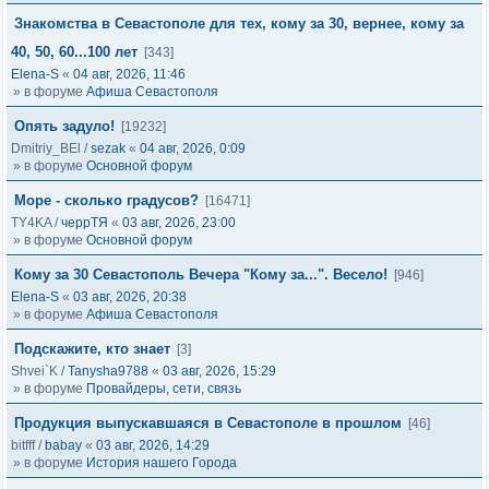
Знакомства в Севастополе для тех, кому за 30, вернее, кому за
40, 50, 60...100 лет
[343]
Elena-S
«
04 авг, 2026, 11:46
» в форуме
Афиша Севастополя
Опять задуло!
[19232]
Dmitriy_BEl
/
sezak
«
04 авг, 2026, 0:09
» в форуме
Основной форум
Море - сколько градусов?
[16471]
TY4KA
/
черрТЯ
«
03 авг, 2026, 23:00
» в форуме
Основной форум
Кому за 30 Севастополь Вечера "Кому за...". Весело!
[946]
Elena-S
«
03 авг, 2026, 20:38
» в форуме
Афиша Севастополя
Подскажите, кто знает
[3]
Shvei`K
/
Tanysha9788
«
03 авг, 2026, 15:29
» в форуме
Провайдеры, сети, связь
Продукция выпускавшаяся в Севастополе в прошлом
[46]
bitfff
/
babay
«
03 авг, 2026, 14:29
» в форуме
История нашего Города