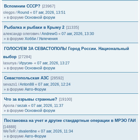
Вспомним СССР?
[23967]
olegps
/
Round
«
07 авг, 2026, 13:51
» в форуме
Основной форум
Рыбалка и рыбаки в Крыму 2
[11335]
александр олегович
/
AndrewG
«
07 авг, 2026, 13:30
» в форуме
Хобби / Увлечения
ГОЛОСУЕМ ЗА СЕВАСТОПОЛЬ! Город России. Национальный
выбор
[27284]
lasunya
/
Ирусик-
«
07 авг, 2026, 13:27
» в форуме
Основной форум
Севастопольская АЗС
[28592]
sevazs1
/
Anton88
«
07 авг, 2026, 12:24
» в форуме
Авто-Форум
Что за взрывы странные?
[19100]
Арола
/
sezak
«
07 авг, 2026, 11:37
» в форуме
Основной форум
Постановка на учет и другие стандартные операции в МРЭО ГАИ
[14888]
WeTeR
/
stvalentine
«
07 авг, 2026, 11:34
» в форуме
Авто-Форум