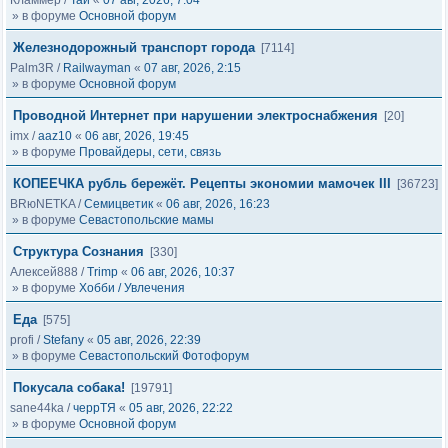
Кламмер
/
Тай
«
07 авг, 2026, 7:04
» в форуме
Основной форум
Железнодорожный транспорт города
[7114]
Palm3R
/
Railwayman
«
07 авг, 2026, 2:15
» в форуме
Основной форум
Проводной Интернет при нарушении электроснабжения
[20]
imx
/
aaz10
«
06 авг, 2026, 19:45
» в форуме
Провайдеры, сети, связь
КОПЕЕЧКА рубль бережёт. Рецепты экономии мамочек III
[36723]
BRюNETKA
/
Семицветик
«
06 авг, 2026, 16:23
» в форуме
Севастопольские мамы
Структура Сознания
[330]
Алексей888
/
Trimp
«
06 авг, 2026, 10:37
» в форуме
Хобби / Увлечения
Еда
[575]
profi
/
Stefany
«
05 авг, 2026, 22:39
» в форуме
Севастопольский Фотофорум
Покусала собака!
[19791]
sane44ka
/
черрТЯ
«
05 авг, 2026, 22:22
» в форуме
Основной форум