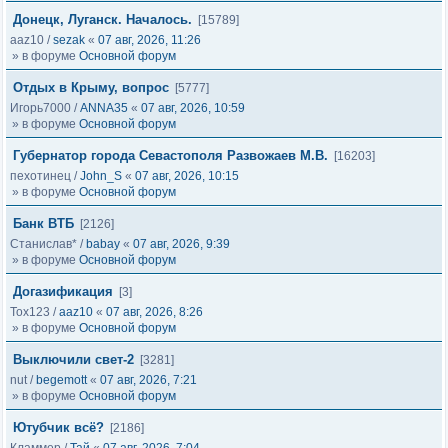
Донецк, Луганск. Началось.
[15789]
aaz10
/
sezak
«
07 авг, 2026, 11:26
» в форуме
Основной форум
Отдых в Крыму, вопрос
[5777]
Игорь7000
/
ANNA35
«
07 авг, 2026, 10:59
» в форуме
Основной форум
Губернатор города Севастополя Развожаев М.В.
[16203]
пехотинец
/
John_S
«
07 авг, 2026, 10:15
» в форуме
Основной форум
Банк ВТБ
[2126]
Станислав*
/
babay
«
07 авг, 2026, 9:39
» в форуме
Основной форум
Догазификация
[3]
Tox123
/
aaz10
«
07 авг, 2026, 8:26
» в форуме
Основной форум
Выключили свет-2
[3281]
nut
/
begemott
«
07 авг, 2026, 7:21
» в форуме
Основной форум
Ютубчик всё?
[2186]