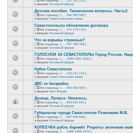
[
На страницу:
1
…
131
132
133
]
новых
На
В
в форуме
Основной форум
непрочитанных
страницу
этой
сообщений.
Детские пособия. Технические вопросы. Часть2
теме
нет
[
На страницу:
1
…
594
595
596
]
новых
На
В
в форуме
Севастопольские мамы
непрочитанных
страницу
этой
сообщений.
Севастопольгаз обновление договора
теме
нет
[
На страницу:
1
…
174
175
176
]
новых
На
В
в форуме
Основной форум
непрочитанных
страницу
этой
сообщений.
Что за взрывы странные?
теме
нет
[
На страницу:
1
…
767
768
769
]
новых
На
В
в форуме
Основной форум
непрочитанных
страницу
этой
сообщений.
ГОЛОСУЕМ ЗА СЕВАСТОПОЛЬ! Город России. Нац
теме
нет
[
На страницу:
1
…
1090
1091
1092
]
новых
На
В
в форуме
Основной форум
непрочитанных
страницу
этой
сообщений.
бабки Севастополя
теме
нет
[
На страницу:
1
…
120
121
122
]
новых
На
В
в форуме
Севастопольские мамы
непрочитанных
страницу
этой
сообщений.
ДВС vs батарейка
теме
нет
[
На страницу:
1
…
563
564
565
]
новых
На
В
в форуме
Авто-Форум
непрочитанных
страницу
этой
сообщений.
Донецк, Луганск. Началось.
теме
нет
[
На страницу:
1
…
630
631
632
]
новых
На
В
в форуме
Основной форум
непрочитанных
страницу
этой
сообщений.
Губернатор города Севастополя Развожаев М.В.
теме
нет
[
На страницу:
1
…
647
648
649
]
новых
На
В
в форуме
Основной форум
непрочитанных
страницу
этой
сообщений.
КОПЕЕЧКА рубль бережёт. Рецепты экономии мамо
теме
нет
[
На страницу:
1
…
1468
1469
1470
]