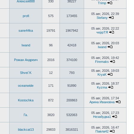
последнему
Алексей888
330
38227
Trimp
сообщению
Перейти
к
последнему
05 авг, 2026, 22:39
profi
575
173455
сообщению
Stefany
Перейти
к
последнему
05 авг, 2026, 22:22
sane44ka
19791
1967942
сообщению
черрТЯ
Перейти
к
последнему
05 авг, 2026, 20:03
Iwand
96
42418
сообщению
Iwand
Перейти
к
последнему
05 авг, 2026, 19:42
Роман Андреич
2016
374100
сообщению
Firemaks
Перейти
к
05 авг, 2026, 19:03
последнему
Shvei`K
12
793
KryaK
сообщению
Перейти
к
05 авг, 2026, 18:37
последнему
oceanwide
171
91890
Kyzma
сообщению
Перейти
к
последнему
05 авг, 2026, 17:34
Kostochka
872
200863
сообщению
Арина Ивановна
Перейти
к
последн
05 авг, 2026, 17:23
Га.
3820
532063
сообще
Незабудка1
Перейти
к
последнем
05 авг, 2026, 16:47
blackcat13
29833
3816321
сообщени
Павла42