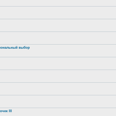
иональный выбор
чек III