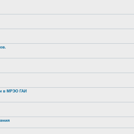
ов.
ии в МРЭО ГАИ
жения