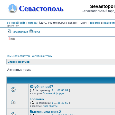
Sevastopol
Севастопольский горо
основной сайт
::
погода
(
⇑29
°C,
746
мм.рт.ст.) :: рад.фон
-
мкр/ч
::
telegram
::
наш фото
сражении
Регистрация
Вход
Темы без ответов
|
Активные темы
Список форумов
Активные темы
Ютубчик всё?
[
На страницу:
1
…
87
88
89
]
На
В
в форуме
Основной форум
страницу
этой
Топливо
теме
нет
[
На страницу:
1
…
48
49
50
]
новых
На
В
в форуме
Авто-Форум
непрочитанных
страницу
этой
сообщений.
Выключили свет-2
теме
нет