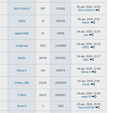
Перейти
к
последнему
05 авг, 2026, 10:03
SEV-OSAGO
587
174181
сообщению
SEV-OSAGO
Перейти
к
последне
05 авг, 2026, 8:52
NaSa
75
145742
сообщени
leanor
Перейти
к
последнему
04 авг, 2026, 22:03
едимс2605
51
23945
сообщению
pav
Перейти
к
последнему
04 авг, 2026, 19:18
invigorate
7612
1314950
сообщению
DEEL
Перейти
к
последнему
04 авг, 2026, 15:17
NeKto
20749
2975351
сообщению
bijou
Перейти
к
последнему
04 авг, 2026, 11:46
Elena-S
343
243974
сообщению
Elena-S
Перейти
к
последнему
04 авг, 2026, 0:09
Dmitriy_BEl
19232
2635294
сообщению
sezak
Перейти
к
последнему
03 авг, 2026, 23:00
TY4KA
16471
2920457
сообщению
черрТЯ
Перейти
к
03 авг, 2026, 15:29
последнему
Shvei`K
3
1522
Tanysha9788
сообщению
Перейти