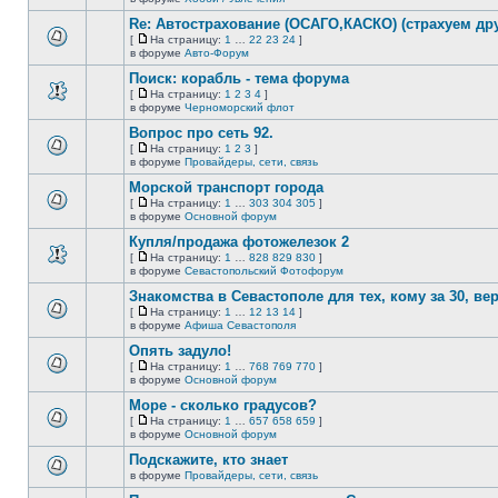
непрочитанных
страницу
этой
сообщений.
Re: Автострахование (ОСАГО,КАСКО) (страхуем дру
теме
нет
[
На страницу:
1
…
22
23
24
]
новых
На
В
в форуме
Авто-Форум
непрочитанных
страницу
этой
сообщений.
Поиск: корабль - тема форума
теме
нет
[
На страницу:
1
2
3
4
]
новых
На
В
в форуме
Черноморский флот
непрочитанных
страницу
этой
сообщений.
Вопрос про сеть 92.
теме
нет
[
На страницу:
1
2
3
]
новых
На
В
в форуме
Провайдеры, сети, связь
непрочитанных
страницу
этой
сообщений.
Морской транспорт города
теме
нет
[
На страницу:
1
…
303
304
305
]
новых
На
В
в форуме
Основной форум
непрочитанных
страницу
этой
сообщений.
Купля/продажа фотожелезок 2
теме
нет
[
На страницу:
1
…
828
829
830
]
новых
На
В
в форуме
Севастопольский Фотофорум
непрочитанных
страницу
этой
сообщений.
Знакомства в Севастополе для тех, кому за 30, верне
теме
нет
[
На страницу:
1
…
12
13
14
]
новых
На
В
в форуме
Афиша Севастополя
непрочитанных
страницу
этой
сообщений.
Опять задуло!
теме
нет
[
На страницу:
1
…
768
769
770
]
новых
На
В
в форуме
Основной форум
непрочитанных
страницу
этой
сообщений.
Море - сколько градусов?
теме
нет
[
На страницу:
1
…
657
658
659
]
новых
На
В
в форуме
Основной форум
непрочитанных
страницу
этой
сообщений.
Подскажите, кто знает
теме
нет
в форуме
Провайдеры, сети, связь
В
новых
этой
непрочитанных