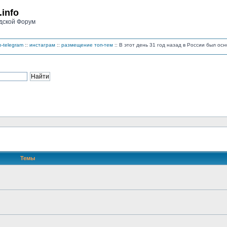
.info
дской Форум
-telegram
::
инстаграм
::
размещение топ-тем
:: В этот день 31 год назад в России был ос
Темы