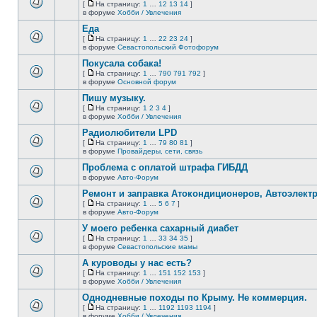
[
На страницу:
1
…
12
13
14
]
нет
На
В
в форуме
Хобби / Увлечения
новых
страницу
этой
непрочитанных
Еда
теме
сообщений.
нет
[
На страницу:
1
…
22
23
24
]
новых
На
В
в форуме
Севастопольский Фотофорум
непрочитанных
страницу
этой
сообщений.
Покусала собака!
теме
нет
[
На страницу:
1
…
790
791
792
]
новых
На
В
в форуме
Основной форум
непрочитанных
страницу
этой
сообщений.
Пишу музыку.
теме
нет
[
На страницу:
1
2
3
4
]
новых
На
В
в форуме
Хобби / Увлечения
непрочитанных
страницу
этой
сообщений.
Радиолюбители LPD
теме
нет
[
На страницу:
1
…
79
80
81
]
новых
На
В
в форуме
Провайдеры, сети, связь
непрочитанных
страницу
этой
сообщений.
Проблема с оплатой штрафа ГИБДД
теме
нет
в форуме
Авто-Форум
В
новых
этой
непрочитанных
Ремонт и заправка Атокондиционеров, Автоэлект
теме
сообщений.
[
На страницу:
1
…
5
6
7
]
нет
На
В
в форуме
Авто-Форум
новых
страницу
этой
непрочитанных
У моего ребенка сахарный диабет
теме
сообщений.
нет
[
На страницу:
1
…
33
34
35
]
новых
На
В
в форуме
Севастопольские мамы
непрочитанных
страницу
этой
сообщений.
А куроводы у нас есть?
теме
нет
[
На страницу:
1
…
151
152
153
]
новых
На
В
в форуме
Хобби / Увлечения
непрочитанных
страницу
этой
сообщений.
Однодневные походы по Крыму. Не коммерция.
теме
нет
[
На страницу:
1
…
1192
1193
1194
]
новых
На
В
в форуме
Хобби / Увлечения