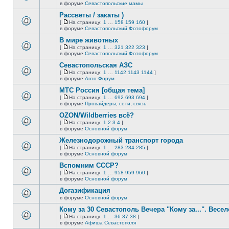
новых
На
В
в форуме
Севастопольские мамы
непрочитанных
страницу
этой
сообщений.
Рассветы / закаты )
теме
нет
[
На страницу:
1
…
158
159
160
]
новых
На
В
в форуме
Севастопольский Фотофорум
непрочитанных
страницу
этой
сообщений.
В мире животных
теме
нет
[
На страницу:
1
…
321
322
323
]
новых
На
В
в форуме
Севастопольский Фотофорум
непрочитанных
страницу
этой
сообщений.
Севастопольская АЗС
теме
нет
[
На страницу:
1
…
1142
1143
1144
]
новых
На
В
в форуме
Авто-Форум
непрочитанных
страницу
этой
сообщений.
МТС Россия [общая тема]
теме
нет
[
На страницу:
1
…
692
693
694
]
новых
На
В
в форуме
Провайдеры, сети, связь
непрочитанных
страницу
этой
сообщений.
OZON/Wildberries всё?
теме
нет
[
На страницу:
1
2
3
4
]
новых
На
В
в форуме
Основной форум
непрочитанных
страницу
этой
сообщений.
Железнодорожный транспорт города
теме
нет
[
На страницу:
1
…
283
284
285
]
новых
На
В
в форуме
Основной форум
непрочитанных
страницу
этой
сообщений.
Вспомним СССР?
теме
нет
[
На страницу:
1
…
958
959
960
]
новых
На
В
в форуме
Основной форум
непрочитанных
страницу
этой
сообщений.
Догазификация
теме
нет
в форуме
Основной форум
В
новых
этой
непрочитанных
Кому за 30 Севастополь Вечера "Кому за...". Весел
теме
сообщений.
[
На страницу:
1
…
36
37
38
]
нет
На
В
в форуме
Афиша Севастополя
новых
страницу
этой
непрочитанных