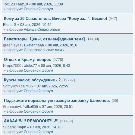
Tox123
/
aaz10
«
08 авг, 2026, 11:39
» в форуме
Основной форум
Кому за 30 Севастополь Вечера "Кому за...". Весело!
[947]
Elena-S
«
08 авг, 2026, 10:45
» в форуме
Афиша Севастополя
Репетиторы. Цены, отзывы[единая тема]
[14139]
green eyes
/
Ekaterinaaa
«
08 авг, 2026, 9:16
» в форуме
Севастопольские мамы
Отдых в Крыму, вопрос
[5778]
Игорь7000
/
aleks77
«
08 авг, 2026, 8:43
» в форуме
Основной форум
Курсы валют, обсуждение - 2
[19297]
Sotnykov
/
calm36
«
07 авг, 2026, 22:55
» в форуме
Основной форум
Подскажите нормальную газовую заправку баллонов.
[66]
Gluhmanyk
/
vilkoff66
«
07 авг, 2026, 20:51
» в форуме
Основной форум
ААААА!!!-!!! РЕМОООНТ!!!-!!!
[21789]
Subarik
/
кари
«
07 авг, 2026, 14:13
» в форуме
Основной форум