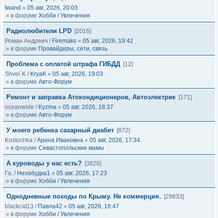
Iwand
«
05 авг, 2026, 20:03
» в форуме
Хобби / Увлечения
Радиолюбители LPD
[2016]
Роман Андреич
/
Firemaks
«
05 авг, 2026, 19:42
» в форуме
Провайдеры, сети, связь
Проблема с оплатой штрафа ГИБДД
[12]
Shvei`K
/
KryaK
«
05 авг, 2026, 19:03
» в форуме
Авто-Форум
Ремонт и заправка Атокондиционеров, Автоэлектрик
[171]
oceanwide
/
Kyzma
«
05 авг, 2026, 18:37
» в форуме
Авто-Форум
У моего ребенка сахарный диабет
[872]
Kostochka
/
Арина Ивановна
«
05 авг, 2026, 17:34
» в форуме
Севастопольские мамы
А куроводы у нас есть?
[3820]
Га.
/
Незабудка1
«
05 авг, 2026, 17:23
» в форуме
Хобби / Увлечения
Однодневные походы по Крыму. Не коммерция.
[29833]
blackcat13
/
Павла42
«
05 авг, 2026, 16:47
» в форуме
Хобби / Увлечения