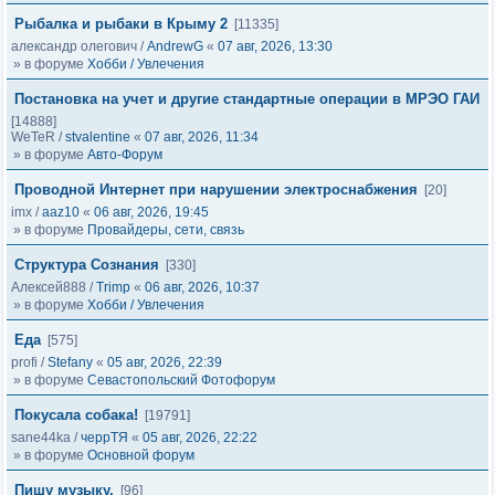
Рыбалка и рыбаки в Крыму 2
[11335]
александр олегович
/
AndrewG
«
07 авг, 2026, 13:30
» в форуме
Хобби / Увлечения
Постановка на учет и другие стандартные операции в МРЭО ГАИ
[14888]
WeTeR
/
stvalentine
«
07 авг, 2026, 11:34
» в форуме
Авто-Форум
Проводной Интернет при нарушении электроснабжения
[20]
imx
/
aaz10
«
06 авг, 2026, 19:45
» в форуме
Провайдеры, сети, связь
Структура Сознания
[330]
Алексей888
/
Trimp
«
06 авг, 2026, 10:37
» в форуме
Хобби / Увлечения
Еда
[575]
profi
/
Stefany
«
05 авг, 2026, 22:39
» в форуме
Севастопольский Фотофорум
Покусала собака!
[19791]
sane44ka
/
черрТЯ
«
05 авг, 2026, 22:22
» в форуме
Основной форум
Пишу музыку.
[96]