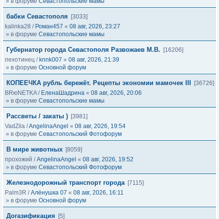
» в форуме
Севастопольские мамы
бабки Севастополя
[3033]
kalinka28
/
Роман457
«
08 авг, 2026, 23:27
» в форуме
Севастопольские мамы
Губернатор города Севастополя Развожаев М.В.
[16206]
пехотинец
/
knnk007
«
08 авг, 2026, 21:39
» в форуме
Основной форум
КОПЕЕЧКА рубль бережёт. Рецепты экономии мамочек III
[36726]
BRюNETKA
/
ЕленаШадрина
«
08 авг, 2026, 20:06
» в форуме
Севастопольские мамы
Рассветы / закаты )
[3981]
VadZila
/
AngelinaAngel
«
08 авг, 2026, 19:54
» в форуме
Севастопольский Фотофорум
В мире животных
[8059]
прохожий
/
AngelinaAngel
«
08 авг, 2026, 19:52
» в форуме
Севастопольский Фотофорум
Железнодорожный транспорт города
[7115]
Palm3R
/
Алёнушка 07
«
08 авг, 2026, 16:11
» в форуме
Основной форум
Догазификация
[5]