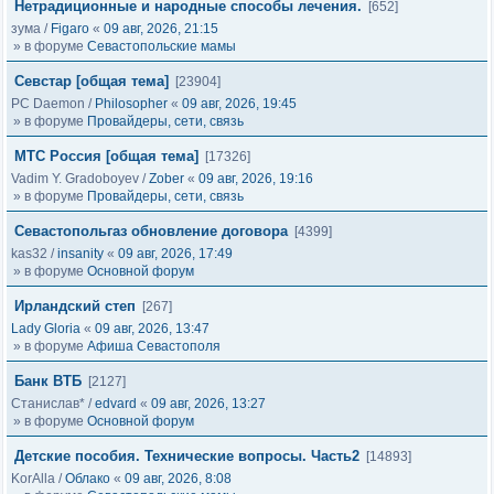
Нетрадиционные и народные способы лечения.
[652]
зума
/
Figaro
«
09 авг, 2026, 21:15
» в форуме
Севастопольские мамы
Cевстар [общая тема]
[23904]
PC Daemon
/
Philosopher
«
09 авг, 2026, 19:45
» в форуме
Провайдеры, сети, связь
МТС Россия [общая тема]
[17326]
Vadim Y. Gradoboyev
/
Zober
«
09 авг, 2026, 19:16
» в форуме
Провайдеры, сети, связь
Севастопольгаз обновление договора
[4399]
kas32
/
insanity
«
09 авг, 2026, 17:49
» в форуме
Основной форум
Ирландский степ
[267]
Lady Gloria
«
09 авг, 2026, 13:47
» в форуме
Афиша Севастополя
Банк ВТБ
[2127]
Станислав*
/
edvard
«
09 авг, 2026, 13:27
» в форуме
Основной форум
Детские пособия. Технические вопросы. Часть2
[14893]
KorAlla
/
Облако
«
09 авг, 2026, 8:08