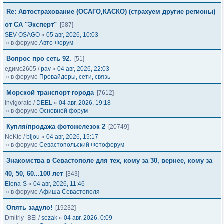
Re: Автострахование (ОСАГО,КАСКО) (страхуем другие регионы)
от СА "Эксперт"
[587]
SEV-OSAGO
«
05 авг, 2026, 10:03
» в форуме
Авто-Форум
Вопрос про сеть 92.
[51]
едимс2605
/
pav
«
04 авг, 2026, 22:03
» в форуме
Провайдеры, сети, связь
Морской транспорт города
[7612]
invigorate
/
DEEL
«
04 авг, 2026, 19:18
» в форуме
Основной форум
Купля/продажа фотожелезок 2
[20749]
NeKto
/
bijou
«
04 авг, 2026, 15:17
» в форуме
Севастопольский Фотофорум
Знакомства в Севастополе для тех, кому за 30, вернее, кому за
40, 50, 60...100 лет
[343]
Elena-S
«
04 авг, 2026, 11:46
» в форуме
Афиша Севастополя
Опять задуло!
[19232]
Dmitriy_BEl
/
sezak
«
04 авг, 2026, 0:09