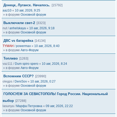
Донецк, Луганск. Началось.
[15792]
aaz10
«
10 авг, 2026, 9:25
» в форуме
Основной форум
Выключили свет-2
[3323]
nut
/
anhelskaya
«
10 авг, 2026, 9:18
» в форуме
Основной форум
ДВС vs батарейка
[14134]
TYMAH
/
powermax
«
10 авг, 2026, 8:40
» в форуме
Авто-Форум
Топливо
[1263]
vaz111
/
Dum spiro spero
«
10 авг, 2026, 8:24
» в форуме
Авто-Форум
Вспомним СССР?
[23990]
olegps
/
DeniSov
«
10 авг, 2026, 0:27
» в форуме
Основной форум
ГОЛОСУЕМ ЗА СЕВАСТОПОЛЬ! Город России. Национальный
выбор
[27288]
lasunya
/
Марфа Петровна
«
09 авг, 2026, 22:22
» в форуме
Основной форум