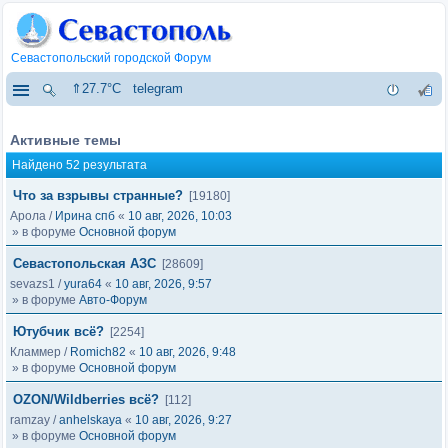
Севастопольский городской Форум
⇑27.7°C
telegram
Активные темы
Найдено 52 результата
Что за взрывы странные?
[19180]
Арола
/
Ирина спб
«
10 авг, 2026, 10:03
» в форуме
Основной форум
Севастопольская АЗС
[28609]
sevazs1
/
yura64
«
10 авг, 2026, 9:57
» в форуме
Авто-Форум
Ютубчик всё?
[2254]
Кламмер
/
Romich82
«
10 авг, 2026, 9:48
» в форуме
Основной форум
OZON/Wildberries всё?
[112]
ramzay
/
anhelskaya
«
10 авг, 2026, 9:27
» в форуме
Основной форум