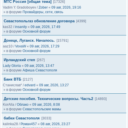
МТС Россия [общая тема]
[17326]
Vadim Y. Gradoboyev
/
Zober
«
09 авг, 2026, 19:16
» в форуме
Провайдеры, сети, связь
Севастопольгаз обновление договора
[4399]
kas32
/
insanity
«
09 авг, 2026, 17:49
» в форуме
Основной форум
Донецк, Луганск. Началось.
[15791]
aaz10
/
VovaW
«
09 авг, 2026, 17:29
» в форуме
Основной форум
Ирландский степ
[267]
Lady Gloria
«
09 авг, 2026, 13:47
» в форуме
Афиша Севастополя
Банк ВТБ
[2127]
Станислав*
/
edvard
«
09 авг, 2026, 13:27
» в форуме
Основной форум
Детские пособия. Технические вопросы. Часть2
[14893]
KorAlla
/
Облако
«
09 авг, 2026, 8:08
» в форуме
Севастопольские мамы
бабки Севастополя
[3033]
kalinka28
/
Роман457
«
08 авг, 2026, 23:27