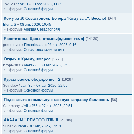
Tox123
/
aaz10
«
08 авг, 2026, 11:39
» в форуме
Основной форум
Кому за 30 Севастополь Вечера "Кому за...". Весело!
[947]
Elena-S
«
08 авг, 2026, 10:45
» в форуме
Афиша Севастополя
Репетиторы. Цены, отзывы[единая тема]
[14139]
green eyes
/
Ekaterinaaa
«
08 авг, 2026, 9:16
» в форуме
Севастопольские мамы
Отдых в Крыму, вопрос
[5778]
Игорь7000
/
aleks77
«
08 авг, 2026, 8:43
» в форуме
Основной форум
Курсы валют, обсуждение - 2
[19297]
Sotnykov
/
calm36
«
07 авг, 2026, 22:55
» в форуме
Основной форум
Подскажите нормальную газовую заправку баллонов.
[66]
Gluhmanyk
/
vilkoff66
«
07 авг, 2026, 20:51
» в форуме
Основной форум
ААААА!!!-!!! РЕМОООНТ!!!-!!!
[21789]
Subarik
/
кари
«
07 авг, 2026, 14:13
» в форуме
Основной форум