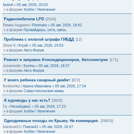
Iwand
«
05 авг, 2026, 20:03
» в форуме
Хобби / Увлечения
Радиолюбители LPD
[2016]
Роман Андреич
/
Firemaks
«
05 авг, 2026, 19:42
» в форуме
Провайдеры, сети, связь
Проблема с оплатой штрафа ГИБДД
[12]
Shvei`K
/
KryaK
«
05 авг, 2026, 19:03
» в форуме
Авто-Форум
Ремонт и заправка Атокондиционеров, Автоэлектрик
[171]
oceanwide
/
Kyzma
«
05 авг, 2026, 18:37
» в форуме
Авто-Форум
У моего ребенка сахарный диабет
[872]
Kostochka
/
Арина Ивановна
«
05 авг, 2026, 17:34
» в форуме
Севастопольские мамы
А куроводы у нас есть?
[3820]
Га.
/
Незабудка1
«
05 авг, 2026, 17:23
» в форуме
Хобби / Увлечения
Однодневные походы по Крыму. Не коммерция.
[29833]
blackcat13
/
Павла42
«
05 авг, 2026, 16:47
» в форуме
Хобби / Увлечения