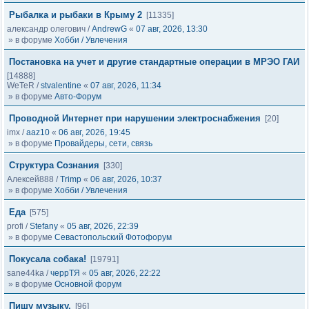
Рыбалка и рыбаки в Крыму 2
[11335]
александр олегович
/
AndrewG
«
07 авг, 2026, 13:30
» в форуме
Хобби / Увлечения
Постановка на учет и другие стандартные операции в МРЭО ГАИ
[14888]
WeTeR
/
stvalentine
«
07 авг, 2026, 11:34
» в форуме
Авто-Форум
Проводной Интернет при нарушении электроснабжения
[20]
imx
/
aaz10
«
06 авг, 2026, 19:45
» в форуме
Провайдеры, сети, связь
Структура Сознания
[330]
Алексей888
/
Trimp
«
06 авг, 2026, 10:37
» в форуме
Хобби / Увлечения
Еда
[575]
profi
/
Stefany
«
05 авг, 2026, 22:39
» в форуме
Севастопольский Фотофорум
Покусала собака!
[19791]
sane44ka
/
черрТЯ
«
05 авг, 2026, 22:22
» в форуме
Основной форум
Пишу музыку.
[96]