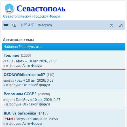
Севастопольский городской Форум
⇑25.4°C
telegram
Активные темы
Найдено 54 результата
Топливо
[1260]
vaz111
/
Mozk
«
10 авг, 2026, 7:05
» в форуме
Авто-Форум
OZON/Wildberries всё?
[110]
ramzay
/
pav
«
10 авг, 2026, 0:58
» в форуме
Основной форум
Вспомним СССР?
[23990]
olegps
/
DeniSov
«
10 авг, 2026, 0:27
» в форуме
Основной форум
ДВС vs батарейка
[14133]
TYMAH
/
abys
«
09 авг, 2026, 23:58
» в форуме
Авто-Форум