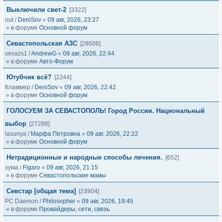
Выключили свет-2
[3322]
nut
/
DeniSov
«
09 авг, 2026, 23:27
» в форуме
Основной форум
Севастопольская АЗС
[28606]
sevazs1
/
AndrewG
«
09 авг, 2026, 22:44
» в форуме
Авто-Форум
Ютубчик всё?
[2244]
Кламмер
/
DeniSov
«
09 авг, 2026, 22:42
» в форуме
Основной форум
ГОЛОСУЕМ ЗА СЕВАСТОПОЛЬ! Город России. Национальный
выбор
[27288]
lasunya
/
Марфа Петровна
«
09 авг, 2026, 22:22
» в форуме
Основной форум
Нетрадиционные и народные способы лечения.
[652]
зума
/
Figaro
«
09 авг, 2026, 21:15
» в форуме
Севастопольские мамы
Cевстар [общая тема]
[23904]
PC Daemon
/
Philosopher
«
09 авг, 2026, 19:45
» в форуме
Провайдеры, сети, связь