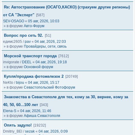
Re: Автострахование (ОСАГО,КАСКО) (страхуем другие регионы)
от СА "Эксперт"
[587]
SEV-OSAGO
«
05 авг, 2026, 10:03
» в форуме
Авто-Форум
Вопрос про сеть 92.
[51]
едимс2605
/
pav
«
04 авг, 2026, 22:03
» в форуме
Провайдеры, сети, связь
Морской транспорт города
[7612]
invigorate
/
DEEL
«
04 авг, 2026, 19:18
» в форуме
Основной форум
Купля/продажа фотожелезок 2
[20749]
NeKto
/
bijou
«
04 авг, 2026, 15:17
» в форуме
Севастопольский Фотофорум
Знакомства в Севастополе для тех, кому за 30, вернее, кому за
40, 50, 60...100 лет
[343]
Elena-S
«
04 авг, 2026, 11:46
» в форуме
Афиша Севастополя
Опять задуло!
[19232]
Dmitriy_BEl
/
sezak
«
04 авг, 2026, 0:09