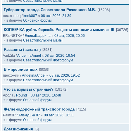
» в форуме
Севастопольские мамы
Губернатор города Севастополя Развожаев М.В.
[16206]
пехотинец
/
knnk007
«
08 авг, 2026, 21:39
» в форуме
Основной форум
КОПЕЕЧКА рубль бережёт. Рецепты экономии мамочек III
[36726]
BRюNETKA
/
ЕленаШадрина
«
08 авг, 2026, 20:06
» в форуме
Севастопольские мамы
Рассветы / закаты )
[3981]
VadZila
/
AngelinaAngel
«
08 авг, 2026, 19:54
» в форуме
Севастопольский Фотофорум
В мире животных
[8059]
прохожий
/
AngelinaAngel
«
08 авг, 2026, 19:52
» в форуме
Севастопольский Фотофорум
Что за взрывы странные?
[19172]
Арола
/
Round
«
08 авг, 2026, 16:48
» в форуме
Основной форум
Железнодорожный транспорт города
[7115]
Palm3R
/
Алёнушка 07
«
08 авг, 2026, 16:11
» в форуме
Основной форум
Догазификация
[5]