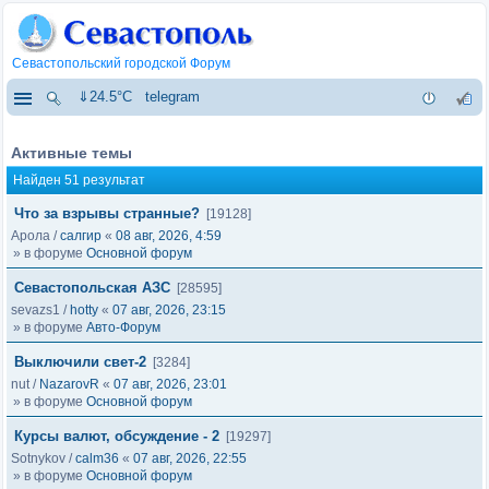
Севастопольский городской Форум
⇓24.5°C
telegram
Активные темы
Найден 51 результат
Что за взрывы странные?
[19128]
Арола
/
салгир
«
08 авг, 2026, 4:59
» в форуме
Основной форум
Севастопольская АЗС
[28595]
sevazs1
/
hotty
«
07 авг, 2026, 23:15
» в форуме
Авто-Форум
Выключили свет-2
[3284]
nut
/
NazarovR
«
07 авг, 2026, 23:01
» в форуме
Основной форум
Курсы валют, обсуждение - 2
[19297]
Sotnykov
/
calm36
«
07 авг, 2026, 22:55
» в форуме
Основной форум