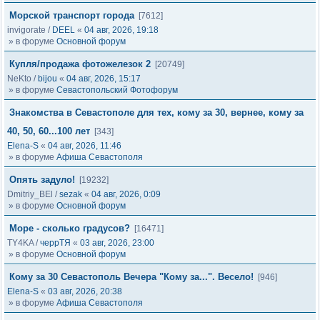
Морской транспорт города
[7612]
invigorate
/
DEEL
«
04 авг, 2026, 19:18
» в форуме
Основной форум
Купля/продажа фотожелезок 2
[20749]
NeKto
/
bijou
«
04 авг, 2026, 15:17
» в форуме
Севастопольский Фотофорум
Знакомства в Севастополе для тех, кому за 30, вернее, кому за
40, 50, 60...100 лет
[343]
Elena-S
«
04 авг, 2026, 11:46
» в форуме
Афиша Севастополя
Опять задуло!
[19232]
Dmitriy_BEl
/
sezak
«
04 авг, 2026, 0:09
» в форуме
Основной форум
Море - сколько градусов?
[16471]
TY4KA
/
черрТЯ
«
03 авг, 2026, 23:00
» в форуме
Основной форум
Кому за 30 Севастополь Вечера "Кому за...". Весело!
[946]
Elena-S
«
03 авг, 2026, 20:38
» в форуме
Афиша Севастополя