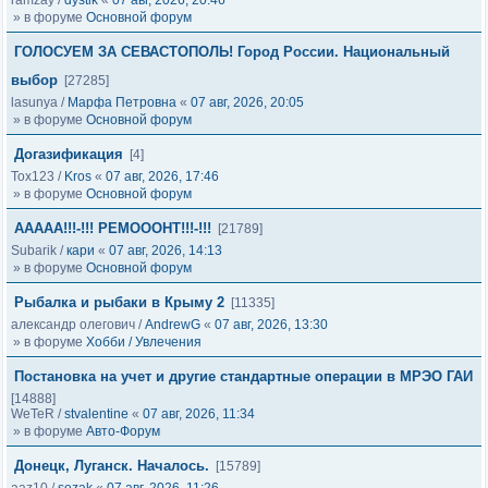
ramzay
/
dystik
«
07 авг, 2026, 20:46
» в форуме
Основной форум
ГОЛОСУЕМ ЗА СЕВАСТОПОЛЬ! Город России. Национальный
выбор
[27285]
lasunya
/
Марфа Петровна
«
07 авг, 2026, 20:05
» в форуме
Основной форум
Догазификация
[4]
Tox123
/
Kros
«
07 авг, 2026, 17:46
» в форуме
Основной форум
ААААА!!!-!!! РЕМОООНТ!!!-!!!
[21789]
Subarik
/
кари
«
07 авг, 2026, 14:13
» в форуме
Основной форум
Рыбалка и рыбаки в Крыму 2
[11335]
александр олегович
/
AndrewG
«
07 авг, 2026, 13:30
» в форуме
Хобби / Увлечения
Постановка на учет и другие стандартные операции в МРЭО ГАИ
[14888]
WeTeR
/
stvalentine
«
07 авг, 2026, 11:34
» в форуме
Авто-Форум
Донецк, Луганск. Началось.
[15789]