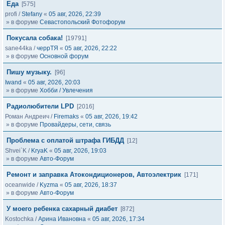
Еда
[575]
profi
/
Stefany
«
05 авг, 2026, 22:39
» в форуме
Севастопольский Фотофорум
Покусала собака!
[19791]
sane44ka
/
черрТЯ
«
05 авг, 2026, 22:22
» в форуме
Основной форум
Пишу музыку.
[96]
Iwand
«
05 авг, 2026, 20:03
» в форуме
Хобби / Увлечения
Радиолюбители LPD
[2016]
Роман Андреич
/
Firemaks
«
05 авг, 2026, 19:42
» в форуме
Провайдеры, сети, связь
Проблема с оплатой штрафа ГИБДД
[12]
Shvei`K
/
KryaK
«
05 авг, 2026, 19:03
» в форуме
Авто-Форум
Ремонт и заправка Атокондиционеров, Автоэлектрик
[171]
oceanwide
/
Kyzma
«
05 авг, 2026, 18:37
» в форуме
Авто-Форум
У моего ребенка сахарный диабет
[872]
Kostochka
/
Арина Ивановна
«
05 авг, 2026, 17:34