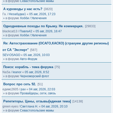
» в форуме
Севастопольские мамы
А куроводы у нас есть?
[3820]
Га.
/
Незабудка1
«
05 авг, 2026, 17:23
» в форуме
Хобби / Увлечения
Однодневные походы по Крыму. Не коммерция.
[29833]
blackcat13
/
Павла42
«
05 авг, 2026, 16:47
» в форуме
Хобби / Увлечения
Re: Автострахование (ОСАГО,КАСКО) (страхуем другие регионы)
от СА "Эксперт"
[587]
SEV-OSAGO
«
05 авг, 2026, 10:03
» в форуме
Авто-Форум
Поиск: корабль - тема форума
[75]
NaSa
/
leanor
«
05 авг, 2026, 8:52
» в форуме
Черноморский флот
Вопрос про сеть 92.
[51]
едимс2605
/
pav
«
04 авг, 2026, 22:03
» в форуме
Провайдеры, сети, связь
Репетиторы. Цены, отзывы[единая тема]
[14138]
green eyes
/
Светлана Н.
«
04 авг, 2026, 20:10
» в форуме
Севастопольские мамы