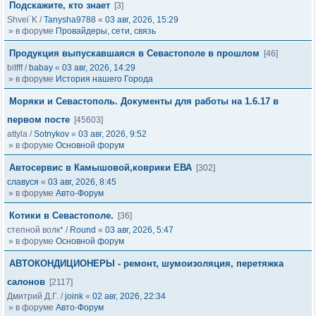
Подскажите, кто знает
[3]
Shvei`K
/
Tanysha9788
«
03 авг, 2026, 15:29
» в форуме
Провайдеры, сети, связь
Продукция выпускавшаяся в Севастополе в прошлом
[46]
bitfff
/
babay
«
03 авг, 2026, 14:29
» в форуме
История нашего Города
Моряки и Севастополь. Документы для работы на 1.6.17 в
первом посте
[45603]
attyla
/
Sotnykov
«
03 авг, 2026, 9:52
» в форуме
Основной форум
Автосервис в Камышовой,коврики ЕВА
[302]
славуся
«
03 авг, 2026, 8:45
» в форуме
Авто-Форум
Котики в Севастополе.
[36]
степной волк*
/
Round
«
03 авг, 2026, 5:47
» в форуме
Основной форум
АВТОКОНДИЦИОНЕРЫ - ремонт, шумоизоляция, перетяжка
салонов
[2117]
Дмитрий Д.Г.
/
joink
«
02 авг, 2026, 22:34
» в форуме
Авто-Форум