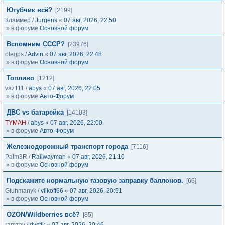
Ютубчик всё?
[2199]
Кламмер
/
Jurgens
«
07 авг, 2026, 22:50
» в форуме
Основной форум
Вспомним СССР?
[23976]
olegps
/
Advin
«
07 авг, 2026, 22:48
» в форуме
Основной форум
Топливо
[1212]
vaz111
/
abys
«
07 авг, 2026, 22:05
» в форуме
Авто-Форум
ДВС vs батарейка
[14103]
TYMAH
/
abys
«
07 авг, 2026, 22:00
» в форуме
Авто-Форум
Железнодорожный транспорт города
[7116]
Palm3R
/
Railwayman
«
07 авг, 2026, 21:10
» в форуме
Основной форум
Подскажите нормальную газовую заправку баллонов.
[66]
Gluhmanyk
/
vilkoff66
«
07 авг, 2026, 20:51
» в форуме
Основной форум
OZON/Wildberries всё?
[85]