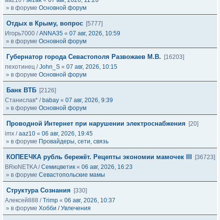
aaz10
/
sezak
«
07 авг, 2026, 11:26
» в форуме
Основной форум
Отдых в Крыму, вопрос
[5777]
Игорь7000
/
ANNA35
«
07 авг, 2026, 10:59
» в форуме
Основной форум
Губернатор города Севастополя Развожаев М.В.
[16203]
пехотинец
/
John_S
«
07 авг, 2026, 10:15
» в форуме
Основной форум
Банк ВТБ
[2126]
Станислав*
/
babay
«
07 авг, 2026, 9:39
» в форуме
Основной форум
Проводной Интернет при нарушении электроснабжения
[20]
imx
/
aaz10
«
06 авг, 2026, 19:45
» в форуме
Провайдеры, сети, связь
КОПЕЕЧКА рубль бережёт. Рецепты экономии мамочек III
[36723]
BRюNETKA
/
Семицветик
«
06 авг, 2026, 16:23
» в форуме
Севастопольские мамы
Структура Сознания
[330]
Алексей888
/
Trimp
«
06 авг, 2026, 10:37
» в форуме
Хобби / Увлечения