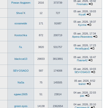
последнему
05 авг, 2026, 19:42
Роман Андреич
2016
373739
сообщению
Firemaks
Перейти
к
05 авг, 2026, 19:03
последнему
Shvei`K
12
727
KryaK
сообщению
Перейти
к
05 авг, 2026, 18:37
последнему
oceanwide
171
91687
Kyzma
сообщению
Перейти
к
последнему
05 авг, 2026, 17:34
Kostochka
872
200719
сообщению
Арина Ивановна
Перейти
к
последн
05 авг, 2026, 17:23
Га.
3820
531757
сообще
Незабудка1
Перейти
к
последнем
05 авг, 2026, 16:47
blackcat13
29833
3813891
сообщени
Павла42
Перейти
к
последнему
05 авг, 2026, 10:03
SEV-OSAGO
587
174008
сообщению
SEV-OSAGO
Перейти
к
последне
05 авг, 2026, 8:52
NaSa
75
145505
сообщени
leanor
Перейти
к
последнему
04 авг, 2026, 22:03
едимс2605
51
23814
сообщению
pav
Перейти
к
последнему
04 авг, 2026, 20:10
green eyes
14138
2362654
сообщению
Светлана Н.