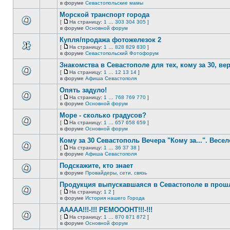
новых
На
В
в форуме
Севастопольские мамы
непрочитанных
страницу
этой
сообщений.
Морской транспорт города
теме
нет
[
На страницу:
1
…
303
304
305
]
новых
На
В
в форуме
Основной форум
непрочитанных
страницу
этой
сообщений.
Купля/продажа фотожелезок 2
теме
нет
[
На страницу:
1
…
828
829
830
]
новых
На
В
в форуме
Севастопольский Фотофорум
непрочитанных
страницу
этой
сообщений.
Знакомства в Севастополе для тех, кому за 30, верне
теме
нет
[
На страницу:
1
…
12
13
14
]
новых
На
В
в форуме
Афиша Севастополя
непрочитанных
страницу
этой
сообщений.
Опять задуло!
теме
нет
[
На страницу:
1
…
768
769
770
]
новых
На
В
в форуме
Основной форум
непрочитанных
страницу
этой
сообщений.
Море - сколько градусов?
теме
нет
[
На страницу:
1
…
657
658
659
]
новых
На
В
в форуме
Основной форум
непрочитанных
страницу
этой
сообщений.
Кому за 30 Севастополь Вечера "Кому за...". Весел
теме
нет
[
На страницу:
1
…
36
37
38
]
новых
На
В
в форуме
Афиша Севастополя
непрочитанных
страницу
этой
сообщений.
Подскажите, кто знает
теме
нет
в форуме
Провайдеры, сети, связь
В
новых
этой
непрочитанных
Продукция выпускавшаяся в Севастополе в про
теме
сообщений.
[
На страницу:
1
2
]
нет
На
В
в форуме
История нашего Города
новых
страницу
этой
непрочитанных
ААААА!!!-!!! РЕМОООНТ!!!-!!!
теме
сообщений.
нет
[
На страницу:
1
…
870
871
872
]
новых
На
В
в форуме
Основной форум
непрочитанных
страницу
этой