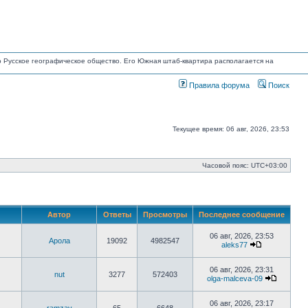
но Русское географическое общество. Его Южная штаб-квартира располагается на
Правила форума
Поиск
Текущее время: 06 авг, 2026, 23:53
Часовой пояс:
UTC+03:00
Автор
Ответы
Просмотры
Последнее сообщение
06 авг, 2026, 23:53
Арола
19092
4982547
aleks77
Перейти
к
последнему
06 авг, 2026, 23:31
nut
3277
572403
сообщению
olga-malceva-09
Перейти
к
последн
06 авг, 2026, 23:17