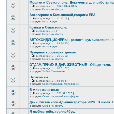
сообщений.
Моряки и Севастополь. Документы для работы на 
теме
нет
[
На страницу:
1
…
1823
1824
1825
]
новых
На
В
в форуме
Основной форум
непрочитанных
страницу
этой
сообщений.
Автосервис в Камышовой,коврики ЕВА
теме
нет
[
На страницу:
1
…
11
12
13
]
новых
На
В
в форуме
Авто-Форум
непрочитанных
страницу
этой
сообщений.
Котики в Севастополе.
теме
нет
[
На страницу:
1
2
]
новых
На
В
в форуме
Основной форум
непрочитанных
страницу
этой
сообщений.
АВТОКОНДИЦИОНЕРЫ - ремонт, шумоизоляция, пе
теме
нет
[
На страницу:
1
…
83
84
85
]
новых
На
В
в форуме
Авто-Форум
непрочитанных
страницу
этой
сообщений.
Лазерная коррекция зрения
теме
нет
[
На страницу:
1
…
20
21
22
]
новых
На
В
в форуме
Основной форум
непрочитанных
страницу
этой
сообщений.
ОТДАМ/ПРИМУ В ДАР. ЖИВОТНЫЕ - Общая тема.
теме
нет
[
На страницу:
1
…
60
61
62
]
новых
На
В
в форуме
Хобби / Увлечения
непрочитанных
страницу
этой
сообщений.
Насекомые
теме
нет
[
На страницу:
1
…
65
66
67
]
новых
На
В
в форуме
Севастопольский Фотофорум
непрочитанных
страницу
этой
сообщений.
В мире животных
теме
нет
[
На страницу:
1
…
321
322
323
]
новых
На
В
в форуме
Севастопольский Фотофорум
непрочитанных
страницу
этой
сообщений.
День Системного Администратора 2020. 31 июля.
теме
нет
в форуме
Основной форум
В
новых
этой
непрочитанных
Я люблю тебя, троллейбус.
теме
сообщений.