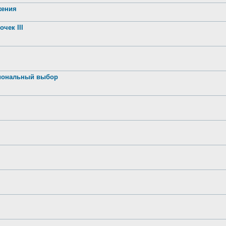
жения
чек III
иональный выбор