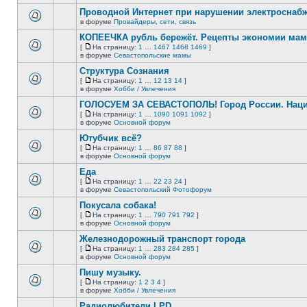
непрочитанных
страницу
этой
сообщений.
Проводной Интернет при нарушении электроснаб
теме
нет
в форуме
Провайдеры, сети, связь
В
новых
этой
непрочитанных
КОПЕЕЧКА рубль бережёт. Рецепты экономии мамо
теме
сообщений.
[
На страницу:
1
…
1467
1468
1469
]
нет
На
В
в форуме
Севастопольские мамы
новых
страницу
этой
непрочитанных
Структура Сознания
теме
сообщений.
нет
[
На страницу:
1
…
12
13
14
]
новых
На
В
в форуме
Хобби / Увлечения
непрочитанных
страницу
этой
сообщений.
ГОЛОСУЕМ ЗА СЕВАСТОПОЛЬ! Город России. Нац
теме
нет
[
На страницу:
1
…
1090
1091
1092
]
новых
На
В
в форуме
Основной форум
непрочитанных
страницу
этой
сообщений.
Ютубчик всё?
теме
нет
[
На страницу:
1
…
86
87
88
]
новых
На
В
в форуме
Основной форум
непрочитанных
страницу
этой
сообщений.
Еда
теме
нет
[
На страницу:
1
…
22
23
24
]
новых
На
В
в форуме
Севастопольский Фотофорум
непрочитанных
страницу
этой
сообщений.
Покусала собака!
теме
нет
[
На страницу:
1
…
790
791
792
]
новых
На
В
в форуме
Основной форум
непрочитанных
страницу
этой
сообщений.
Железнодорожный транспорт города
теме
нет
[
На страницу:
1
…
283
284
285
]
новых
На
В
в форуме
Основной форум
непрочитанных
страницу
этой
сообщений.
Пишу музыку.
теме
нет
[
На страницу:
1
2
3
4
]
новых
На
В
в форуме
Хобби / Увлечения
непрочитанных
страницу
этой
сообщений.
Радиолюбители LPD
теме