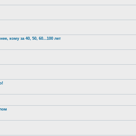
е, кому за 40, 50, 60...100 лет
о!
шлом