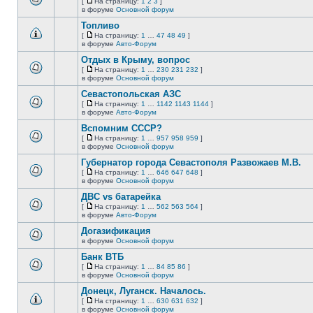
[
На страницу:
1
2
3
]
новых
На
В
в форуме
Основной форум
непрочитанных
страницу
этой
сообщений.
Топливо
теме
нет
[
На страницу:
1
…
47
48
49
]
новых
На
В
в форуме
Авто-Форум
непрочитанных
страницу
этой
сообщений.
Отдых в Крыму, вопрос
теме
нет
[
На страницу:
1
…
230
231
232
]
новых
На
В
в форуме
Основной форум
непрочитанных
страницу
этой
сообщений.
Севастопольская АЗС
теме
нет
[
На страницу:
1
…
1142
1143
1144
]
новых
На
В
в форуме
Авто-Форум
непрочитанных
страницу
этой
сообщений.
Вспомним СССР?
теме
нет
[
На страницу:
1
…
957
958
959
]
новых
На
В
в форуме
Основной форум
непрочитанных
страницу
этой
сообщений.
Губернатор города Севастополя Развожаев М.В.
теме
нет
[
На страницу:
1
…
646
647
648
]
новых
На
В
в форуме
Основной форум
непрочитанных
страницу
этой
сообщений.
ДВС vs батарейка
теме
нет
[
На страницу:
1
…
562
563
564
]
новых
На
В
в форуме
Авто-Форум
непрочитанных
страницу
этой
сообщений.
Догазификация
теме
нет
в форуме
Основной форум
В
новых
этой
непрочитанных
Банк ВТБ
теме
сообщений.
[
На страницу:
1
…
84
85
86
]
нет
На
В
в форуме
Основной форум
новых
страницу
этой
непрочитанных
Донецк, Луганск. Началось.
теме
сообщений.
нет
[
На страницу:
1
…
630
631
632
]
новых
На
В
в форуме
Основной форум