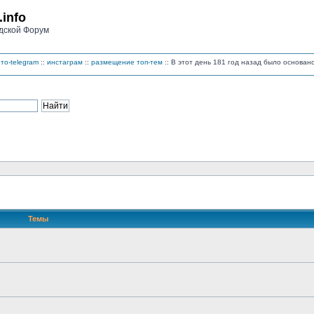
.info
дской Форум
то-telegram
::
инстаграм
::
размещение топ-тем
:: В этот день 181 год назад было основа
Темы