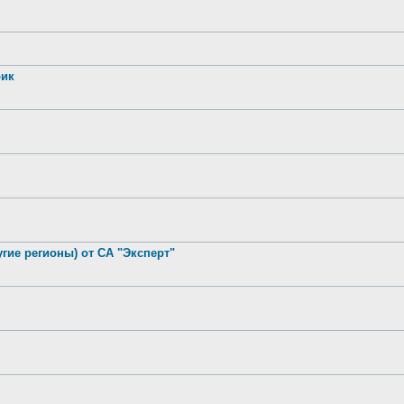
рик
гие регионы) от СА "Эксперт"