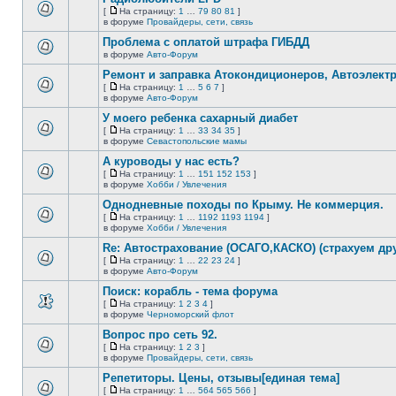
нет
[
На страницу:
1
…
79
80
81
]
новых
На
В
в форуме
Провайдеры, сети, связь
непрочитанных
страницу
этой
сообщений.
Проблема с оплатой штрафа ГИБДД
теме
нет
в форуме
Авто-Форум
В
новых
этой
непрочитанных
Ремонт и заправка Атокондиционеров, Автоэлект
теме
сообщений.
[
На страницу:
1
…
5
6
7
]
нет
На
В
в форуме
Авто-Форум
новых
страницу
этой
непрочитанных
У моего ребенка сахарный диабет
теме
сообщений.
нет
[
На страницу:
1
…
33
34
35
]
новых
На
В
в форуме
Севастопольские мамы
непрочитанных
страницу
этой
сообщений.
А куроводы у нас есть?
теме
нет
[
На страницу:
1
…
151
152
153
]
новых
На
В
в форуме
Хобби / Увлечения
непрочитанных
страницу
этой
сообщений.
Однодневные походы по Крыму. Не коммерция.
теме
нет
[
На страницу:
1
…
1192
1193
1194
]
новых
На
В
в форуме
Хобби / Увлечения
непрочитанных
страницу
этой
сообщений.
Re: Автострахование (ОСАГО,КАСКО) (страхуем дру
теме
нет
[
На страницу:
1
…
22
23
24
]
новых
На
В
в форуме
Авто-Форум
непрочитанных
страницу
этой
сообщений.
Поиск: корабль - тема форума
теме
нет
[
На страницу:
1
2
3
4
]
новых
На
В
в форуме
Черноморский флот
непрочитанных
страницу
этой
сообщений.
Вопрос про сеть 92.
теме
нет
[
На страницу:
1
2
3
]
новых
На
В
в форуме
Провайдеры, сети, связь
непрочитанных
страницу
этой
сообщений.
Репетиторы. Цены, отзывы[единая тема]
теме
нет
[
На страницу:
1
…
564
565
566
]