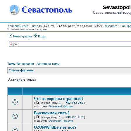
Sevastopol
Севастопольский горо
основной сайт
::
погода
(
⇓25.7
°C,
747
мм.рт.ст.) :: рад.фон
-
мкр/ч
::
telegram
::
наш фо
Константиновской батарее
Регистрация
Вход
Темы без ответов
|
Активные темы
Список форумов
Активные темы
Что за взрывы странные?
[
На страницу:
1
…
762
763
764
]
На
В
в форуме
Основной форум
страницу
этой
Выключили свет-2
теме
нет
[
На страницу:
1
…
130
131
132
]
новых
На
В
в форуме
Основной форум
непрочитанных
страницу
этой
сообщений.
OZON/Wildberries всё?
теме
нет