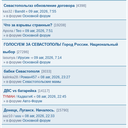
Севастопольгаз обновление договора
[4398]
kas32
/
Bandit
«
09 авг, 2026, 7:55
» в форуме
Основной форум
Что за взрывы странные?
[19208]
Арола
/
Тео
«
09 авг, 2026, 7:51
» в форуме
Основной форум
ГОЛОСУЕМ ЗА СЕВАСТОПОЛЬ! Город России. Национальный
выбор
[27286]
lasunya
/
Ирусик-
«
09 авг, 2026, 7:14
» в форуме
Основной форум
бабки Севастополя
[3033]
kalinka28
/
Роман457
«
08 авг, 2026, 23:27
» в форуме
Севастопольские мамы
ДВС vs батарейка
[14117]
TYMAH
/
КадватиК
«
08 авг, 2026, 22:45
» в форуме
Авто-Форум
Донецк, Луганск. Началось.
[15790]
aaz10
/
uuu
«
08 авг, 2026, 22:33
» в форуме
Основной форум