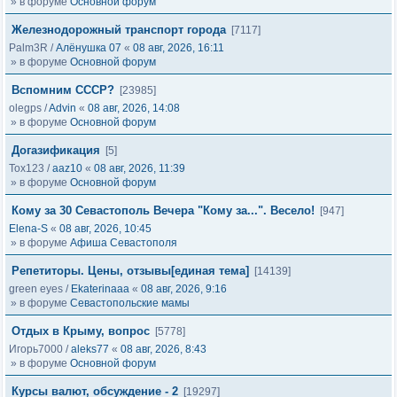
» в форуме
Основной форум
Железнодорожный транспорт города
[7117]
Palm3R
/
Алёнушка 07
«
08 авг, 2026, 16:11
» в форуме
Основной форум
Вспомним СССР?
[23985]
olegps
/
Advin
«
08 авг, 2026, 14:08
» в форуме
Основной форум
Догазификация
[5]
Tox123
/
aaz10
«
08 авг, 2026, 11:39
» в форуме
Основной форум
Кому за 30 Севастополь Вечера "Кому за...". Весело!
[947]
Elena-S
«
08 авг, 2026, 10:45
» в форуме
Афиша Севастополя
Репетиторы. Цены, отзывы[единая тема]
[14139]
green eyes
/
Ekaterinaaa
«
08 авг, 2026, 9:16
» в форуме
Севастопольские мамы
Отдых в Крыму, вопрос
[5778]
Игорь7000
/
aleks77
«
08 авг, 2026, 8:43
» в форуме
Основной форум
Курсы валют, обсуждение - 2
[19297]