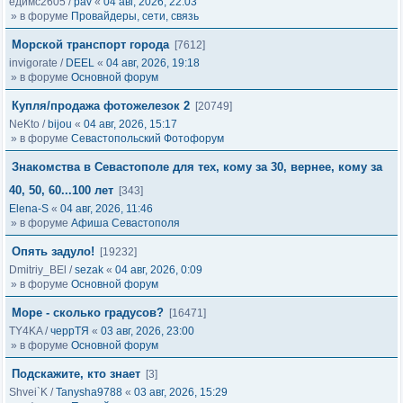
едимс2605
/
pav
«
04 авг, 2026, 22:03
» в форуме
Провайдеры, сети, связь
Морской транспорт города
[7612]
invigorate
/
DEEL
«
04 авг, 2026, 19:18
» в форуме
Основной форум
Купля/продажа фотожелезок 2
[20749]
NeKto
/
bijou
«
04 авг, 2026, 15:17
» в форуме
Севастопольский Фотофорум
Знакомства в Севастополе для тех, кому за 30, вернее, кому за
40, 50, 60...100 лет
[343]
Elena-S
«
04 авг, 2026, 11:46
» в форуме
Афиша Севастополя
Опять задуло!
[19232]
Dmitriy_BEl
/
sezak
«
04 авг, 2026, 0:09
» в форуме
Основной форум
Море - сколько градусов?
[16471]
TY4KA
/
черрТЯ
«
03 авг, 2026, 23:00
» в форуме
Основной форум
Подскажите, кто знает
[3]
Shvei`K
/
Tanysha9788
«
03 авг, 2026, 15:29