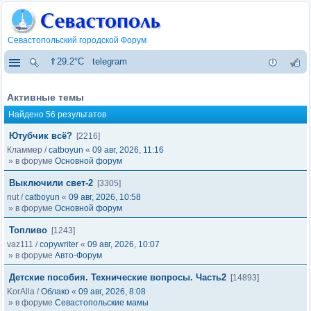
Севастопольский городской Форум
⇑29.2°C
telegram
Активные темы
Найдено 56 результатов
Ютубчик всё?
[2216]
Кламмер
/
catboyun
«
09 авг, 2026, 11:16
» в форуме
Основной форум
Выключили свет-2
[3305]
nut
/
catboyun
«
09 авг, 2026, 10:58
» в форуме
Основной форум
Топливо
[1243]
vaz111
/
copywriter
«
09 авг, 2026, 10:07
» в форуме
Авто-Форум
Детские пособия. Технические вопросы. Часть2
[14893]
KorAlla
/
Облако
«
09 авг, 2026, 8:08
» в форуме
Севастопольские мамы