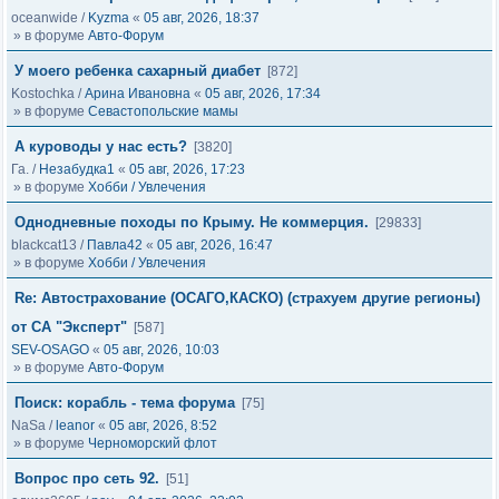
oceanwide
/
Kyzma
«
05 авг, 2026, 18:37
» в форуме
Авто-Форум
У моего ребенка сахарный диабет
[872]
Kostochka
/
Арина Ивановна
«
05 авг, 2026, 17:34
» в форуме
Севастопольские мамы
А куроводы у нас есть?
[3820]
Га.
/
Незабудка1
«
05 авг, 2026, 17:23
» в форуме
Хобби / Увлечения
Однодневные походы по Крыму. Не коммерция.
[29833]
blackcat13
/
Павла42
«
05 авг, 2026, 16:47
» в форуме
Хобби / Увлечения
Re: Автострахование (ОСАГО,КАСКО) (страхуем другие регионы)
от СА "Эксперт"
[587]
SEV-OSAGO
«
05 авг, 2026, 10:03
» в форуме
Авто-Форум
Поиск: корабль - тема форума
[75]
NaSa
/
leanor
«
05 авг, 2026, 8:52
» в форуме
Черноморский флот
Вопрос про сеть 92.
[51]