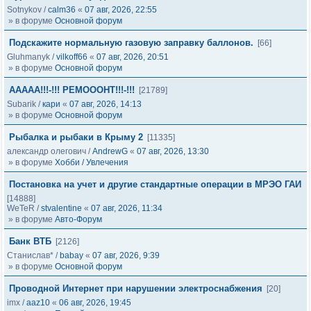
Sotnykov
/
calm36
«
07 авг, 2026, 22:55
» в форуме
Основной форум
Подскажите нормальную газовую заправку баллонов.
[66]
Gluhmanyk
/
vilkoff66
«
07 авг, 2026, 20:51
» в форуме
Основной форум
ААААА!!!-!!! РЕМОООНТ!!!-!!!
[21789]
Subarik
/
кари
«
07 авг, 2026, 14:13
» в форуме
Основной форум
Рыбалка и рыбаки в Крыму 2
[11335]
александр олегович
/
AndrewG
«
07 авг, 2026, 13:30
» в форуме
Хобби / Увлечения
Постановка на учет и другие стандартные операции в МРЭО ГАИ
[14888]
WeTeR
/
stvalentine
«
07 авг, 2026, 11:34
» в форуме
Авто-Форум
Банк ВТБ
[2126]
Станислав*
/
babay
«
07 авг, 2026, 9:39
» в форуме
Основной форум
Проводной Интернет при нарушении электроснабжения
[20]
imx
/
aaz10
«
06 авг, 2026, 19:45