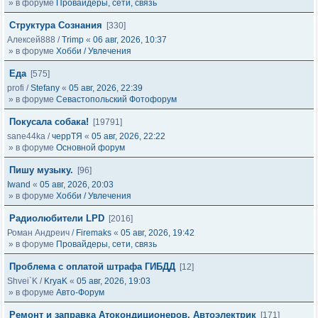
» в форуме
Провайдеры, сети, связь
Структура Сознания
[330]
Алексей888
/
Trimp
«
06 авг, 2026, 10:37
» в форуме
Хобби / Увлечения
Еда
[575]
profi
/
Stefany
«
05 авг, 2026, 22:39
» в форуме
Севастопольский Фотофорум
Покусала собака!
[19791]
sane44ka
/
черрТЯ
«
05 авг, 2026, 22:22
» в форуме
Основной форум
Пишу музыку.
[96]
Iwand
«
05 авг, 2026, 20:03
» в форуме
Хобби / Увлечения
Радиолюбители LPD
[2016]
Роман Андреич
/
Firemaks
«
05 авг, 2026, 19:42
» в форуме
Провайдеры, сети, связь
Проблема с оплатой штрафа ГИБДД
[12]
Shvei`K
/
KryaK
«
05 авг, 2026, 19:03
» в форуме
Авто-Форум
Ремонт и заправка Атокондиционеров, Автоэлектрик
[171]