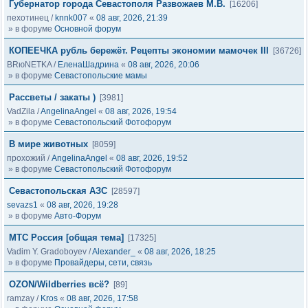
Губернатор города Севастополя Развожаев М.В.
[16206]
пехотинец
/
knnk007
«
08 авг, 2026, 21:39
» в форуме
Основной форум
КОПЕЕЧКА рубль бережёт. Рецепты экономии мамочек III
[36726]
BRюNETKA
/
ЕленаШадрина
«
08 авг, 2026, 20:06
» в форуме
Севастопольские мамы
Рассветы / закаты )
[3981]
VadZila
/
AngelinaAngel
«
08 авг, 2026, 19:54
» в форуме
Севастопольский Фотофорум
В мире животных
[8059]
прохожий
/
AngelinaAngel
«
08 авг, 2026, 19:52
» в форуме
Севастопольский Фотофорум
Севастопольская АЗС
[28597]
sevazs1
«
08 авг, 2026, 19:28
» в форуме
Авто-Форум
МТС Россия [общая тема]
[17325]
Vadim Y. Gradoboyev
/
Alexander_
«
08 авг, 2026, 18:25
» в форуме
Провайдеры, сети, связь
OZON/Wildberries всё?
[89]
ramzay
/
Kros
«
08 авг, 2026, 17:58