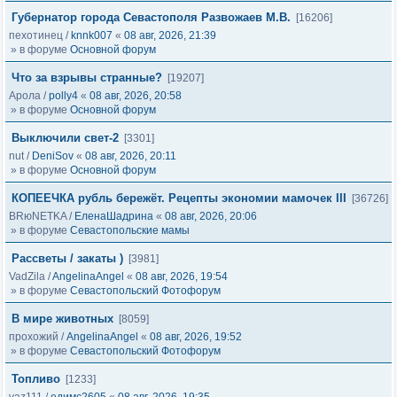
Губернатор города Севастополя Развожаев М.В.
[16206]
пехотинец
/
knnk007
«
08 авг, 2026, 21:39
» в форуме
Основной форум
Что за взрывы странные?
[19207]
Арола
/
polly4
«
08 авг, 2026, 20:58
» в форуме
Основной форум
Выключили свет-2
[3301]
nut
/
DeniSov
«
08 авг, 2026, 20:11
» в форуме
Основной форум
КОПЕЕЧКА рубль бережёт. Рецепты экономии мамочек III
[36726]
BRюNETKA
/
ЕленаШадрина
«
08 авг, 2026, 20:06
» в форуме
Севастопольские мамы
Рассветы / закаты )
[3981]
VadZila
/
AngelinaAngel
«
08 авг, 2026, 19:54
» в форуме
Севастопольский Фотофорум
В мире животных
[8059]
прохожий
/
AngelinaAngel
«
08 авг, 2026, 19:52
» в форуме
Севастопольский Фотофорум
Топливо
[1233]