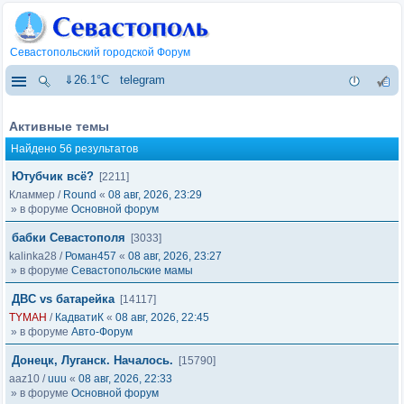
Севастопольский городской Форум
⇓26.1°C
telegram
Активные темы
Найдено 56 результатов
Ютубчик всё?
[2211]
Кламмер
/
Round
«
08 авг, 2026, 23:29
» в форуме
Основной форум
бабки Севастополя
[3033]
kalinka28
/
Роман457
«
08 авг, 2026, 23:27
» в форуме
Севастопольские мамы
ДВС vs батарейка
[14117]
TYMAH
/
КадватиК
«
08 авг, 2026, 22:45
» в форуме
Авто-Форум
Донецк, Луганск. Началось.
[15790]
aaz10
/
uuu
«
08 авг, 2026, 22:33
» в форуме
Основной форум