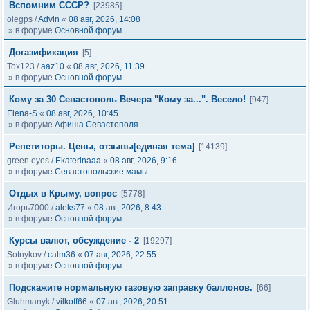
Вспомним СССР?
[23985]
olegps
/
Advin
«
08 авг, 2026, 14:08
» в форуме
Основной форум
Догазификация
[5]
Tox123
/
aaz10
«
08 авг, 2026, 11:39
» в форуме
Основной форум
Кому за 30 Севастополь Вечера "Кому за...". Весело!
[947]
Elena-S
«
08 авг, 2026, 10:45
» в форуме
Афиша Севастополя
Репетиторы. Цены, отзывы[единая тема]
[14139]
green eyes
/
Ekaterinaaa
«
08 авг, 2026, 9:16
» в форуме
Севастопольские мамы
Отдых в Крыму, вопрос
[5778]
Игорь7000
/
aleks77
«
08 авг, 2026, 8:43
» в форуме
Основной форум
Курсы валют, обсуждение - 2
[19297]
Sotnykov
/
calm36
«
07 авг, 2026, 22:55
» в форуме
Основной форум
Подскажите нормальную газовую заправку баллонов.
[66]
Gluhmanyk
/
vilkoff66
«
07 авг, 2026, 20:51