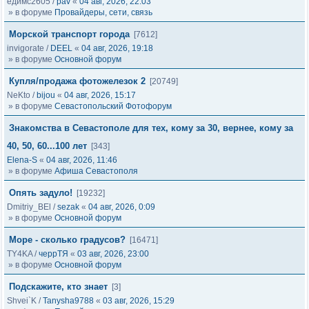
едимс2605
/
pav
«
04 авг, 2026, 22:03
» в форуме
Провайдеры, сети, связь
Морской транспорт города
[7612]
invigorate
/
DEEL
«
04 авг, 2026, 19:18
» в форуме
Основной форум
Купля/продажа фотожелезок 2
[20749]
NeKto
/
bijou
«
04 авг, 2026, 15:17
» в форуме
Севастопольский Фотофорум
Знакомства в Севастополе для тех, кому за 30, вернее, кому за
40, 50, 60...100 лет
[343]
Elena-S
«
04 авг, 2026, 11:46
» в форуме
Афиша Севастополя
Опять задуло!
[19232]
Dmitriy_BEl
/
sezak
«
04 авг, 2026, 0:09
» в форуме
Основной форум
Море - сколько градусов?
[16471]
TY4KA
/
черрТЯ
«
03 авг, 2026, 23:00
» в форуме
Основной форум
Подскажите, кто знает
[3]
Shvei`K
/
Tanysha9788
«
03 авг, 2026, 15:29