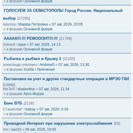
» в форуме
Основной форум
ГОЛОСУЕМ ЗА СЕВАСТОПОЛЬ! Город России. Национальный
выбор
[27285]
lasunya
/
Марфа Петровна
«
07 авг, 2026, 20:05
» в форуме
Основной форум
ААААА!!!-!!! РЕМОООНТ!!!-!!!
[21789]
Subarik
/
кари
«
07 авг, 2026, 14:13
» в форуме
Основной форум
Рыбалка и рыбаки в Крыму 2
[11335]
александр олегович
/
AndrewG
«
07 авг, 2026, 13:30
» в форуме
Хобби / Увлечения
Постановка на учет и другие стандартные операции в МРЭО ГАИ
[14888]
WeTeR
/
stvalentine
«
07 авг, 2026, 11:34
» в форуме
Авто-Форум
Банк ВТБ
[2126]
Станислав*
/
babay
«
07 авг, 2026, 9:39
» в форуме
Основной форум
Проводной Интернет при нарушении электроснабжения
[20]
imx
/
aaz10
«
06 авг, 2026, 19:45