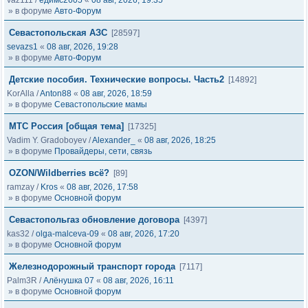
vaz111
/
едимс2605
«
08 авг, 2026, 19:35
» в форуме
Авто-Форум
Севастопольская АЗС
[28597]
sevazs1
«
08 авг, 2026, 19:28
» в форуме
Авто-Форум
Детские пособия. Технические вопросы. Часть2
[14892]
KorAlla
/
Anton88
«
08 авг, 2026, 18:59
» в форуме
Севастопольские мамы
МТС Россия [общая тема]
[17325]
Vadim Y. Gradoboyev
/
Alexander_
«
08 авг, 2026, 18:25
» в форуме
Провайдеры, сети, связь
OZON/Wildberries всё?
[89]
ramzay
/
Kros
«
08 авг, 2026, 17:58
» в форуме
Основной форум
Севастопольгаз обновление договора
[4397]
kas32
/
olga-malceva-09
«
08 авг, 2026, 17:20
» в форуме
Основной форум
Железнодорожный транспорт города
[7117]
Palm3R
/
Алёнушка 07
«
08 авг, 2026, 16:11
» в форуме
Основной форум