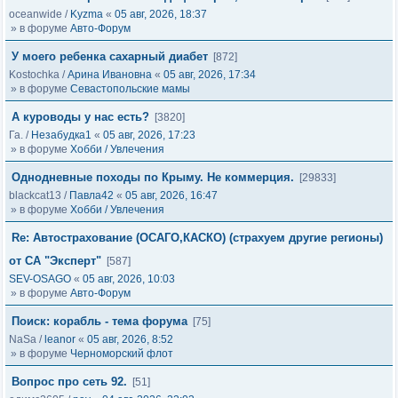
oceanwide
/
Kyzma
«
05 авг, 2026, 18:37
» в форуме
Авто-Форум
У моего ребенка сахарный диабет
[872]
Kostochka
/
Арина Ивановна
«
05 авг, 2026, 17:34
» в форуме
Севастопольские мамы
А куроводы у нас есть?
[3820]
Га.
/
Незабудка1
«
05 авг, 2026, 17:23
» в форуме
Хобби / Увлечения
Однодневные походы по Крыму. Не коммерция.
[29833]
blackcat13
/
Павла42
«
05 авг, 2026, 16:47
» в форуме
Хобби / Увлечения
Re: Автострахование (ОСАГО,КАСКО) (страхуем другие регионы)
от СА "Эксперт"
[587]
SEV-OSAGO
«
05 авг, 2026, 10:03
» в форуме
Авто-Форум
Поиск: корабль - тема форума
[75]
NaSa
/
leanor
«
05 авг, 2026, 8:52
» в форуме
Черноморский флот
Вопрос про сеть 92.
[51]