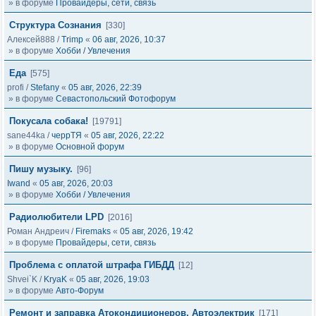
» в форуме
Провайдеры, сети, связь
Структура Сознания
[330]
Алексей888
/
Trimp
«
06 авг, 2026, 10:37
» в форуме
Хобби / Увлечения
Еда
[575]
profi
/
Stefany
«
05 авг, 2026, 22:39
» в форуме
Севастопольский Фотофорум
Покусала собака!
[19791]
sane44ka
/
черрТЯ
«
05 авг, 2026, 22:22
» в форуме
Основной форум
Пишу музыку.
[96]
Iwand
«
05 авг, 2026, 20:03
» в форуме
Хобби / Увлечения
Радиолюбители LPD
[2016]
Роман Андреич
/
Firemaks
«
05 авг, 2026, 19:42
» в форуме
Провайдеры, сети, связь
Проблема с оплатой штрафа ГИБДД
[12]
Shvei`K
/
KryaK
«
05 авг, 2026, 19:03
» в форуме
Авто-Форум
Ремонт и заправка Атокондиционеров, Автоэлектрик
[171]