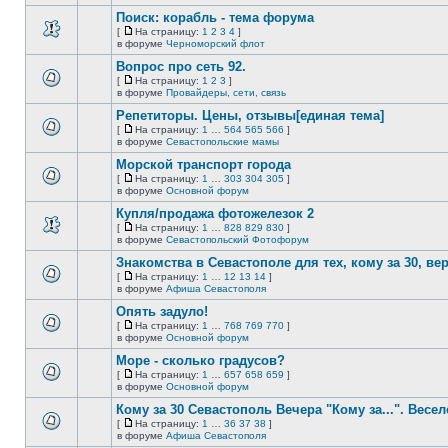
непрочитанных
страницу
этой
сообщений.
Поиск: корабль - тема форума
теме
нет
[
На страницу:
1
2
3
4
]
новых
На
В
в форуме
Черноморский флот
непрочитанных
страницу
этой
сообщений.
Вопрос про сеть 92.
теме
нет
[
На страницу:
1
2
3
]
новых
На
В
в форуме
Провайдеры, сети, связь
непрочитанных
страницу
этой
сообщений.
Репетиторы. Цены, отзывы[единая тема]
теме
нет
[
На страницу:
1
…
564
565
566
]
новых
На
В
в форуме
Севастопольские мамы
непрочитанных
страницу
этой
сообщений.
Морской транспорт города
теме
нет
[
На страницу:
1
…
303
304
305
]
новых
На
В
в форуме
Основной форум
непрочитанных
страницу
этой
сообщений.
Купля/продажа фотожелезок 2
теме
нет
[
На страницу:
1
…
828
829
830
]
новых
На
В
в форуме
Севастопольский Фотофорум
непрочитанных
страницу
этой
сообщений.
Знакомства в Севастополе для тех, кому за 30, верне
теме
нет
[
На страницу:
1
…
12
13
14
]
новых
На
В
в форуме
Афиша Севастополя
непрочитанных
страницу
этой
сообщений.
Опять задуло!
теме
нет
[
На страницу:
1
…
768
769
770
]
новых
На
В
в форуме
Основной форум
непрочитанных
страницу
этой
сообщений.
Море - сколько градусов?
теме
нет
[
На страницу:
1
…
657
658
659
]
новых
На
В
в форуме
Основной форум
непрочитанных
страницу
этой
сообщений.
Кому за 30 Севастополь Вечера "Кому за...". Весел
теме
нет
[
На страницу:
1
…
36
37
38
]
новых
На
В
в форуме
Афиша Севастополя
непрочитанных
страницу
этой