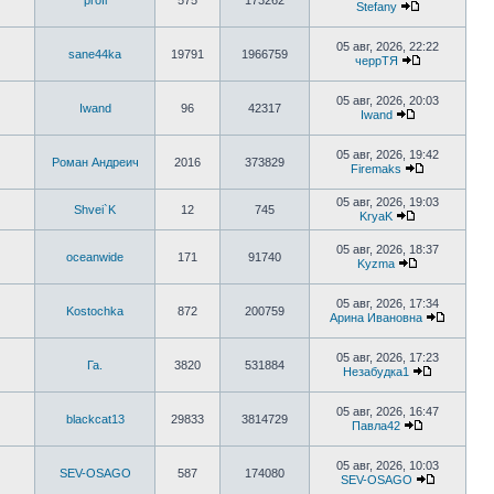
profi
575
173262
сообщению
Stefany
Перейти
к
последнему
05 авг, 2026, 22:22
sane44ka
19791
1966759
сообщению
черрТЯ
Перейти
к
последнему
05 авг, 2026, 20:03
Iwand
96
42317
сообщению
Iwand
Перейти
к
последнему
05 авг, 2026, 19:42
Роман Андреич
2016
373829
сообщению
Firemaks
Перейти
к
05 авг, 2026, 19:03
последнему
Shvei`K
12
745
KryaK
сообщению
Перейти
к
05 авг, 2026, 18:37
последнему
oceanwide
171
91740
Kyzma
сообщению
Перейти
к
последнему
05 авг, 2026, 17:34
Kostochka
872
200759
сообщению
Арина Ивановна
Перейти
к
последн
05 авг, 2026, 17:23
Га.
3820
531884
сообще
Незабудка1
Перейти
к
последнем
05 авг, 2026, 16:47
blackcat13
29833
3814729
сообщени
Павла42
Перейти
к
последнему
05 авг, 2026, 10:03
SEV-OSAGO
587
174080
сообщению
SEV-OSAGO
Перейти