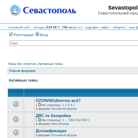
Sevastopol
Севастопольский горо
основной сайт
::
погода
(
⇓29.58
°C,
748
мм.рт.ст.) :: рад.фон
-
мкр/ч
::
telegram
::
наш ф
Регистрация
Вход
Темы без ответов
|
Активные темы
Список форумов
Активные темы
OZON/Wildberries всё?
[
На страницу:
1
2
3
4
]
На
В
в форуме
Основной форум
страницу
этой
ДВС vs батарейка
теме
нет
[
На страницу:
1
…
563
564
565
]
новых
На
В
в форуме
Авто-Форум
непрочитанных
страницу
этой
сообщений.
Догазификация
теме
нет
в форуме
Основной форум
В
новых