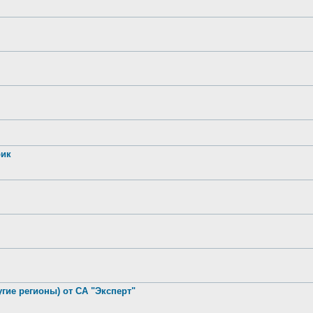
рик
гие регионы) от СА "Эксперт"