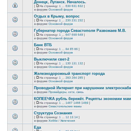
сообщений.
Донецк, Луганск. Началось.
теме
нет
[
На страницу:
1
…
630
631
632
]
новых
На
В
в форуме
Основной форум
непрочитанных
страницу
этой
сообщений.
Отдых в Крыму, вопрос
теме
нет
[
На страницу:
1
…
230
231
232
]
новых
На
В
в форуме
Основной форум
непрочитанных
страницу
этой
сообщений.
Губернатор города Севастополя Развожаев М.В.
теме
нет
[
На страницу:
1
…
647
648
649
]
новых
На
В
в форуме
Основной форум
непрочитанных
страницу
этой
сообщений.
Банк ВТБ
теме
нет
[
На страницу:
1
…
84
85
86
]
новых
На
В
в форуме
Основной форум
непрочитанных
страницу
этой
сообщений.
Выключили свет-2
теме
нет
[
На страницу:
1
…
130
131
132
]
новых
На
В
в форуме
Основной форум
непрочитанных
страницу
этой
сообщений.
Железнодорожный транспорт города
теме
нет
[
На страницу:
1
…
283
284
285
]
новых
На
В
в форуме
Основной форум
непрочитанных
страницу
этой
сообщений.
Проводной Интернет при нарушении электроснаб
теме
нет
в форуме
Провайдеры, сети, связь
В
новых
этой
непрочитанных
КОПЕЕЧКА рубль бережёт. Рецепты экономии мамо
теме
сообщений.
[
На страницу:
1
…
1467
1468
1469
]
нет
На
В
в форуме
Севастопольские мамы
новых
страницу
этой
непрочитанных
Структура Сознания
теме
сообщений.
нет
[
На страницу:
1
…
12
13
14
]
новых
На
В
в форуме
Хобби / Увлечения
непрочитанных
страницу
этой
сообщений.
Еда
теме
нет