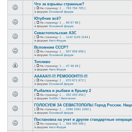
этой
непрочитанных
Что за взрывы странные?
теме
сообщений.
[
На страницу:
1
…
763
764
765
]
нет
На
В
в форуме
Основной форум
новых
страницу
этой
непрочитанных
Ютубчик всё?
теме
сообщений.
нет
[
На страницу:
1
…
86
87
88
]
новых
На
В
в форуме
Основной форум
непрочитанных
страницу
этой
сообщений.
Севастопольская АЗС
теме
нет
[
На страницу:
1
…
1142
1143
1144
]
новых
На
В
в форуме
Авто-Форум
непрочитанных
страницу
этой
сообщений.
Вспомним СССР?
теме
нет
[
На страницу:
1
…
957
958
959
]
новых
На
В
в форуме
Основной форум
непрочитанных
страницу
этой
сообщений.
Топливо
теме
нет
[
На страницу:
1
…
47
48
49
]
новых
На
В
в форуме
Авто-Форум
непрочитанных
страницу
этой
сообщений.
ААААА!!!-!!! РЕМОООНТ!!!-!!!
теме
нет
[
На страницу:
1
…
870
871
872
]
новых
На
В
в форуме
Основной форум
непрочитанных
страницу
этой
сообщений.
Рыбалка и рыбаки в Крыму 2
теме
нет
[
На страницу:
1
…
452
453
454
]
новых
На
В
в форуме
Хобби / Увлечения
непрочитанных
страницу
этой
сообщений.
ГОЛОСУЕМ ЗА СЕВАСТОПОЛЬ! Город России. Нац
теме
нет
[
На страницу:
1
…
1090
1091
1092
]
новых
На
В
в форуме
Основной форум
непрочитанных
страницу
этой
сообщений.
Постановка на учет и другие стандартные операц
теме
нет
[
На страницу:
1
…
594
595
596
]
новых
На
В
в форуме
Авто-Форум
непрочитанных
страницу
этой