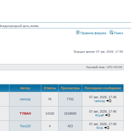
 Международный день маяка
Правила форума
Поиск
Текущее время: 07 авг, 2026, 17:50
Часовой пояс:
UTC+03:00
Автор
Ответы
Просмотры
Последнее сообщение
07 авг, 2026, 17:46
ramzay
76
7752
ramzay
Перейти
к
последнему
07 авг, 2026, 17:46
TYMAH
14100
1618600
сообщению
KryaK
Перейти
к
07 авг, 2026, 17:46
последнему
Tox123
4
423
Kros
сообщению
Перейти