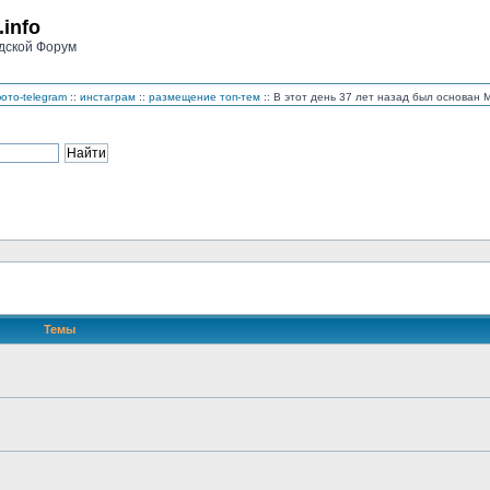
.info
дской Форум
ото-telegram
::
инстаграм
::
размещение топ-тем
:: В этот день 37 лет назад был основан
Темы