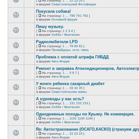
[
На страницу:
1
…
22
23
24
]
новых
На
В
в форуме
Севастопольский Фотофорум
непрочитанных
страницу
этой
сообщений.
Покусала собака!
теме
нет
[
На страницу:
1
…
790
791
792
]
новых
На
В
в форуме
Основной форум
непрочитанных
страницу
этой
сообщений.
Пишу музыку.
теме
нет
[
На страницу:
1
2
3
4
]
новых
На
В
в форуме
Хобби / Увлечения
непрочитанных
страницу
этой
сообщений.
Радиолюбители LPD
теме
нет
[
На страницу:
1
…
79
80
81
]
новых
На
В
в форуме
Провайдеры, сети, связь
непрочитанных
страницу
этой
сообщений.
Проблема с оплатой штрафа ГИБДД
теме
нет
в форуме
Авто-Форум
В
новых
этой
непрочитанных
Ремонт и заправка Атокондиционеров, Автоэлект
теме
сообщений.
[
На страницу:
1
…
5
6
7
]
нет
На
В
в форуме
Авто-Форум
новых
страницу
этой
непрочитанных
У моего ребенка сахарный диабет
теме
сообщений.
нет
[
На страницу:
1
…
33
34
35
]
новых
На
В
в форуме
Севастопольские мамы
непрочитанных
страницу
этой
сообщений.
А куроводы у нас есть?
теме
нет
[
На страницу:
1
…
151
152
153
]
новых
На
В
в форуме
Хобби / Увлечения
непрочитанных
страницу
этой
сообщений.
Однодневные походы по Крыму. Не коммерция.
теме
нет
[
На страницу:
1
…
1192
1193
1194
]
новых
На
В
в форуме
Хобби / Увлечения
непрочитанных
страницу
этой
сообщений.
Re: Автострахование (ОСАГО,КАСКО) (страхуем дру
теме
нет
[
На страницу:
1
…
22
23
24
]
новых
На
В
в форуме
Авто-Форум