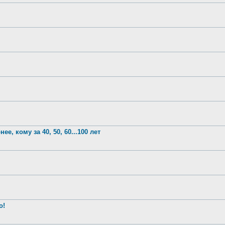
е, кому за 40, 50, 60...100 лет
о!