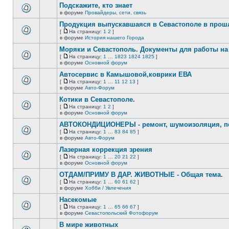
сообщений.
Подскажите, кто знает
теме
нет
в форуме
Провайдеры, сети, связь
В
новых
этой
непрочитанных
Продукция выпускавшаяся в Севастополе в про
теме
сообщений.
[
На страницу:
1
2
]
нет
На
В
в форуме
История нашего Города
новых
страницу
этой
непрочитанных
Моряки и Севастополь. Документы для работы на 
теме
сообщений.
нет
[
На страницу:
1
…
1823
1824
1825
]
новых
На
В
в форуме
Основной форум
непрочитанных
страницу
этой
сообщений.
Автосервис в Камышовой,коврики ЕВА
теме
нет
[
На страницу:
1
…
11
12
13
]
новых
На
В
в форуме
Авто-Форум
непрочитанных
страницу
этой
сообщений.
Котики в Севастополе.
теме
нет
[
На страницу:
1
2
]
новых
На
В
в форуме
Основной форум
непрочитанных
страницу
этой
сообщений.
АВТОКОНДИЦИОНЕРЫ - ремонт, шумоизоляция, пе
теме
нет
[
На страницу:
1
…
83
84
85
]
новых
На
В
в форуме
Авто-Форум
непрочитанных
страницу
этой
сообщений.
Лазерная коррекция зрения
теме
нет
[
На страницу:
1
…
20
21
22
]
новых
На
В
в форуме
Основной форум
непрочитанных
страницу
этой
сообщений.
ОТДАМ/ПРИМУ В ДАР. ЖИВОТНЫЕ - Общая тема.
теме
нет
[
На страницу:
1
…
60
61
62
]
новых
На
В
в форуме
Хобби / Увлечения
непрочитанных
страницу
этой
сообщений.
Насекомые
теме
нет
[
На страницу:
1
…
65
66
67
]
новых
На
В
в форуме
Севастопольский Фотофорум
непрочитанных
страницу
этой
сообщений.
В мире животных
теме