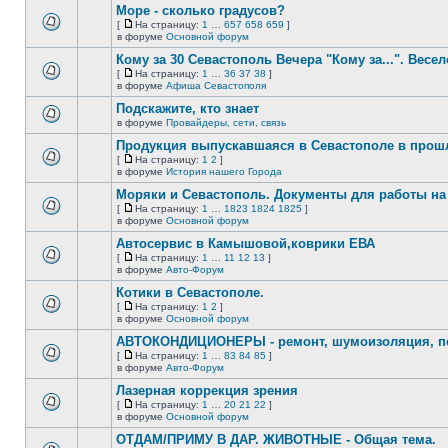
сообщений.
Море - сколько градусов?
теме
нет
[
На страницу:
1
…
657
658
659
]
новых
На
В
в форуме
Основной форум
непрочитанных
страницу
этой
сообщений.
Кому за 30 Севастополь Вечера "Кому за...". Весел
теме
нет
[
На страницу:
1
…
36
37
38
]
новых
На
В
в форуме
Афиша Севастополя
непрочитанных
страницу
этой
сообщений.
Подскажите, кто знает
теме
нет
в форуме
Провайдеры, сети, связь
В
новых
этой
непрочитанных
Продукция выпускавшаяся в Севастополе в про
теме
сообщений.
[
На страницу:
1
2
]
нет
На
В
в форуме
История нашего Города
новых
страницу
этой
непрочитанных
Моряки и Севастополь. Документы для работы на 
теме
сообщений.
нет
[
На страницу:
1
…
1823
1824
1825
]
новых
На
В
в форуме
Основной форум
непрочитанных
страницу
этой
сообщений.
Автосервис в Камышовой,коврики ЕВА
теме
нет
[
На страницу:
1
…
11
12
13
]
новых
На
В
в форуме
Авто-Форум
непрочитанных
страницу
этой
сообщений.
Котики в Севастополе.
теме
нет
[
На страницу:
1
2
]
новых
На
В
в форуме
Основной форум
непрочитанных
страницу
этой
сообщений.
АВТОКОНДИЦИОНЕРЫ - ремонт, шумоизоляция, пе
теме
нет
[
На страницу:
1
…
83
84
85
]
новых
На
В
в форуме
Авто-Форум
непрочитанных
страницу
этой
сообщений.
Лазерная коррекция зрения
теме
нет
[
На страницу:
1
…
20
21
22
]
новых
На
В
в форуме
Основной форум
непрочитанных
страницу
этой
сообщений.
ОТДАМ/ПРИМУ В ДАР. ЖИВОТНЫЕ - Общая тема.
теме