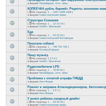
нет
в форуме
Провайдеры, сети, связь
В
новых
этой
непрочитанных
КОПЕЕЧКА рубль бережёт. Рецепты экономии мамо
теме
сообщений.
[
На страницу:
1
…
1467
1468
1469
]
нет
На
В
в форуме
Севастопольские мамы
новых
страницу
этой
непрочитанных
Структура Сознания
теме
сообщений.
нет
[
На страницу:
1
…
12
13
14
]
новых
На
В
в форуме
Хобби / Увлечения
непрочитанных
страницу
этой
сообщений.
Еда
теме
нет
[
На страницу:
1
…
22
23
24
]
новых
На
В
в форуме
Севастопольский Фотофорум
непрочитанных
страницу
этой
сообщений.
Покусала собака!
теме
нет
[
На страницу:
1
…
790
791
792
]
новых
На
В
в форуме
Основной форум
непрочитанных
страницу
этой
сообщений.
Пишу музыку.
теме
нет
[
На страницу:
1
2
3
4
]
новых
На
В
в форуме
Хобби / Увлечения
непрочитанных
страницу
этой
сообщений.
Радиолюбители LPD
теме
нет
[
На страницу:
1
…
79
80
81
]
новых
На
В
в форуме
Провайдеры, сети, связь
непрочитанных
страницу
этой
сообщений.
Проблема с оплатой штрафа ГИБДД
теме
нет
в форуме
Авто-Форум
В
новых
этой
непрочитанных
Ремонт и заправка Атокондиционеров, Автоэлект
теме
сообщений.
[
На страницу:
1
…
5
6
7
]
нет
На
В
в форуме
Авто-Форум
новых
страницу
этой
непрочитанных
У моего ребенка сахарный диабет
теме
сообщений.
нет
[
На страницу:
1
…
33
34
35
]
новых
На
В
в форуме
Севастопольские мамы