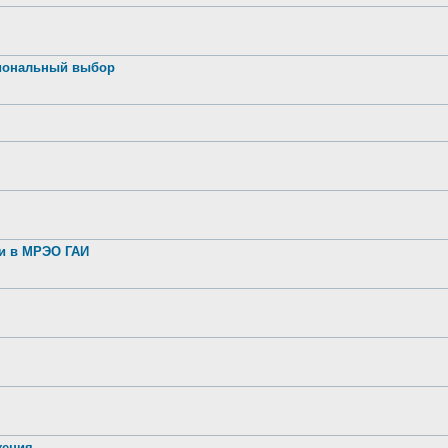
иональный выбор
ии в МРЭО ГАИ
жения