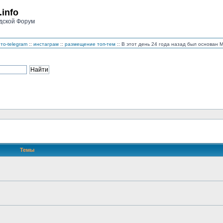
.info
дской Форум
то-telegram
::
инстаграм
::
размещение топ-тем
:: В этот день 24 года назад был основан
Темы