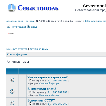
Sevastopol
Севастопольский горо
основной сайт
::
погода
(
⇑27.6
°C,
743
мм.рт.ст.) :: рад.фон
-
мкр/ч
::
telegram
::
наш фо
Регистрация
Вход
Темы без ответов
|
Активные темы
Список форумов
Активные темы
Что за взрывы странные?
[
На страницу:
1
…
764
765
766
]
На
В
в форуме
Основной форум
страницу
этой
Выключили свет-2
теме
нет
[
На страницу:
1
…
130
131
132
]
новых
На
В
в форуме
Основной форум
непрочитанных
страницу
этой
сообщений.
Вспомним СССР?
теме
нет
[
На страницу:
1
…
958
959
960
]
новых
На