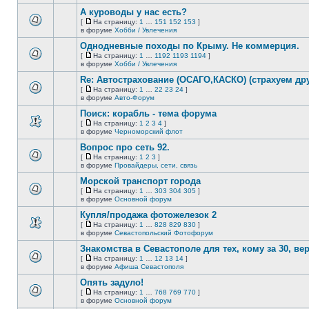
непрочитанных
страницу
этой
сообщений.
А куроводы у нас есть?
теме
нет
[
На страницу:
1
…
151
152
153
]
новых
На
В
в форуме
Хобби / Увлечения
непрочитанных
страницу
этой
сообщений.
Однодневные походы по Крыму. Не коммерция.
теме
нет
[
На страницу:
1
…
1192
1193
1194
]
новых
На
В
в форуме
Хобби / Увлечения
непрочитанных
страницу
этой
сообщений.
Re: Автострахование (ОСАГО,КАСКО) (страхуем дру
теме
нет
[
На страницу:
1
…
22
23
24
]
новых
На
В
в форуме
Авто-Форум
непрочитанных
страницу
этой
сообщений.
Поиск: корабль - тема форума
теме
нет
[
На страницу:
1
2
3
4
]
новых
На
В
в форуме
Черноморский флот
непрочитанных
страницу
этой
сообщений.
Вопрос про сеть 92.
теме
нет
[
На страницу:
1
2
3
]
новых
На
В
в форуме
Провайдеры, сети, связь
непрочитанных
страницу
этой
сообщений.
Морской транспорт города
теме
нет
[
На страницу:
1
…
303
304
305
]
новых
На
В
в форуме
Основной форум
непрочитанных
страницу
этой
сообщений.
Купля/продажа фотожелезок 2
теме
нет
[
На страницу:
1
…
828
829
830
]
новых
На
В
в форуме
Севастопольский Фотофорум
непрочитанных
страницу
этой
сообщений.
Знакомства в Севастополе для тех, кому за 30, верне
теме
нет
[
На страницу:
1
…
12
13
14
]
новых
На
В
в форуме
Афиша Севастополя
непрочитанных
страницу
этой
сообщений.
Опять задуло!
теме
нет
[
На страницу:
1
…
768
769
770
]
новых
На
В
в форуме
Основной форум
непрочитанных
страницу
этой