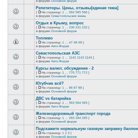
В
в форуме
Основной форум
непрочитанных
страницу
этой
сообщений.
Репетиторы. Цены, отзывы[единая тема]
теме
нет
[
На страницу:
1
…
564
565
566
]
новых
На
В
в форуме
Севастопольские мамы
непрочитанных
страницу
этой
сообщений.
Отдых в Крыму, вопрос
теме
нет
[
На страницу:
1
…
230
231
232
]
новых
На
В
в форуме
Основной форум
непрочитанных
страницу
этой
сообщений.
Топливо
теме
нет
[
На страницу:
1
…
47
48
49
]
новых
На
В
в форуме
Авто-Форум
непрочитанных
страницу
этой
сообщений.
Севастопольская АЗС
теме
нет
[
На страницу:
1
…
1142
1143
1144
]
новых
На
В
в форуме
Авто-Форум
непрочитанных
страницу
этой
сообщений.
Курсы валют, обсуждение - 2
теме
нет
[
На страницу:
1
…
770
771
772
]
новых
На
В
в форуме
Основной форум
непрочитанных
страницу
этой
сообщений.
Ютубчик всё?
теме
нет
[
На страницу:
1
…
86
87
88
]
новых
На
В
в форуме
Основной форум
непрочитанных
страницу
этой
сообщений.
ДВС vs батарейка
теме
нет
[
На страницу:
1
…
563
564
565
]
новых
На
В
в форуме
Авто-Форум
непрочитанных
страницу
этой
сообщений.
Железнодорожный транспорт города
теме
нет
[
На страницу:
1
…
283
284
285
]
новых
На
В
в форуме
Основной форум
непрочитанных
страницу
этой
сообщений.
Подскажите нормальную газовую заправку баллон
теме
нет
[
На страницу:
1
2
3
]
новых
На
В
в форуме
Основной форум