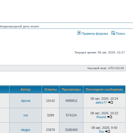
 Международный день кошек
Правила форума
Поиск
Текущее время: 08 авг, 2026, 10:27
Часовой пояс:
UTC+03:00
Автор
Ответы
Просмотры
Последнее сообщение
08 авг, 2026, 10:24
Арола
19142
4989811
aleks77
Перейти
к
последнему
08 авг, 2026, 10:22
nut
3289
574124
сообщению
Round
Перейти
к
последнему
08 авг, 2026, 9:40
olegps
23979
3186459
сообщению
Тео