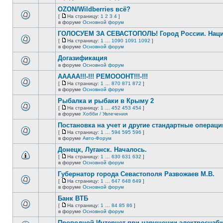
непрочитанных
страницу
этой
сообщений.
OZON/Wildberries всё?
теме
нет
[
На страницу:
1
2
3
4
]
новых
На
В
в форуме
Основной форум
непрочитанных
страницу
этой
сообщений.
ГОЛОСУЕМ ЗА СЕВАСТОПОЛЬ! Город России. Нац
теме
нет
[
На страницу:
1
…
1090
1091
1092
]
новых
На
В
в форуме
Основной форум
непрочитанных
страницу
этой
сообщений.
Догазификация
теме
нет
в форуме
Основной форум
В
новых
этой
непрочитанных
ААААА!!!-!!! РЕМОООНТ!!!-!!!
теме
сообщений.
[
На страницу:
1
…
870
871
872
]
нет
На
В
в форуме
Основной форум
новых
страницу
этой
непрочитанных
Рыбалка и рыбаки в Крыму 2
теме
сообщений.
нет
[
На страницу:
1
…
452
453
454
]
новых
На
В
в форуме
Хобби / Увлечения
непрочитанных
страницу
этой
сообщений.
Постановка на учет и другие стандартные операц
теме
нет
[
На страницу:
1
…
594
595
596
]
новых
На
В
в форуме
Авто-Форум
непрочитанных
страницу
этой
сообщений.
Донецк, Луганск. Началось.
теме
нет
[
На страницу:
1
…
630
631
632
]
новых
На
В
в форуме
Основной форум
непрочитанных
страницу
этой
сообщений.
Губернатор города Севастополя Развожаев М.В.
теме
нет
[
На страницу:
1
…
647
648
649
]
новых
На
В
в форуме
Основной форум
непрочитанных
страницу
этой
сообщений.
Банк ВТБ
теме
нет
[
На страницу:
1
…
84
85
86
]
новых
На
В
в форуме
Основной форум
непрочитанных
страницу
этой
сообщений.
Проводной Интернет при нарушении электроснаб
теме