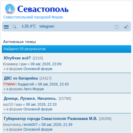
Севастопольский городской Форум
⇓26.4°C
telegram
Активные темы
Найдено 55 результатов
Ютубчик всё?
[2210]
Кламмер
/
pav
«
08 авг, 2026, 23:09
» в форуме
Основной форум
ДВС vs батарейка
[14117]
TYMAH
/
КадватиК
«
08 авг, 2026, 22:45
» в форуме
Авто-Форум
Донецк, Луганск. Началось.
[15790]
aaz10
/
uuu
«
08 авг, 2026, 22:33
» в форуме
Основной форум
Губернатор города Севастополя Развожаев М.В.
[16206]
пехотинец
/
knnk007
«
08 авг, 2026, 21:39
» в форуме
Основной форум