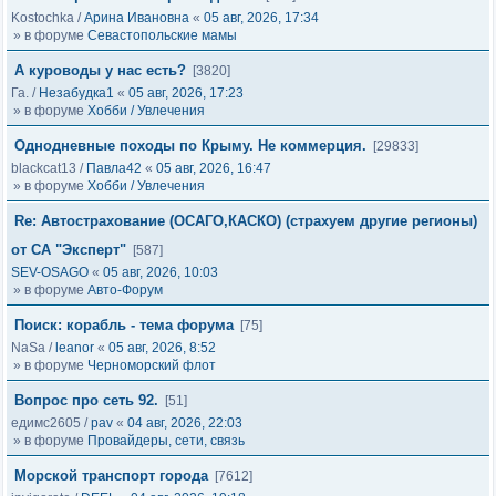
Kostochka
/
Арина Ивановна
«
05 авг, 2026, 17:34
» в форуме
Севастопольские мамы
А куроводы у нас есть?
[3820]
Га.
/
Незабудка1
«
05 авг, 2026, 17:23
» в форуме
Хобби / Увлечения
Однодневные походы по Крыму. Не коммерция.
[29833]
blackcat13
/
Павла42
«
05 авг, 2026, 16:47
» в форуме
Хобби / Увлечения
Re: Автострахование (ОСАГО,КАСКО) (страхуем другие регионы)
от СА "Эксперт"
[587]
SEV-OSAGO
«
05 авг, 2026, 10:03
» в форуме
Авто-Форум
Поиск: корабль - тема форума
[75]
NaSa
/
leanor
«
05 авг, 2026, 8:52
» в форуме
Черноморский флот
Вопрос про сеть 92.
[51]
едимс2605
/
pav
«
04 авг, 2026, 22:03
» в форуме
Провайдеры, сети, связь
Морской транспорт города
[7612]