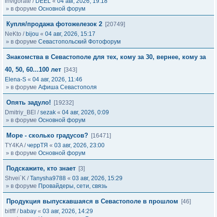
invigorate
/
DEEL
«
04 авг, 2026, 19:18
» в форуме
Основной форум
Купля/продажа фотожелезок 2
[20749]
NeKto
/
bijou
«
04 авг, 2026, 15:17
» в форуме
Севастопольский Фотофорум
Знакомства в Севастополе для тех, кому за 30, вернее, кому за
40, 50, 60...100 лет
[343]
Elena-S
«
04 авг, 2026, 11:46
» в форуме
Афиша Севастополя
Опять задуло!
[19232]
Dmitriy_BEl
/
sezak
«
04 авг, 2026, 0:09
» в форуме
Основной форум
Море - сколько градусов?
[16471]
TY4KA
/
черрТЯ
«
03 авг, 2026, 23:00
» в форуме
Основной форум
Подскажите, кто знает
[3]
Shvei`K
/
Tanysha9788
«
03 авг, 2026, 15:29
» в форуме
Провайдеры, сети, связь
Продукция выпускавшаяся в Севастополе в прошлом
[46]
bitfff
/
babay
«
03 авг, 2026, 14:29