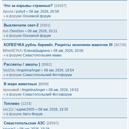
Что за взрывы странные?
[19207]
Арола
/
polly4
«
08 авг, 2026, 20:58
» в форуме
Основной форум
Выключили свет-2
[3301]
nut
/
DeniSov
«
08 авг, 2026, 20:11
» в форуме
Основной форум
КОПЕЕЧКА рубль бережёт. Рецепты экономии мамочек III
[36726]
BRюNETKA
/
ЕленаШадрина
«
08 авг, 2026, 20:06
» в форуме
Севастопольские мамы
Рассветы / закаты )
[3981]
VadZila
/
AngelinaAngel
«
08 авг, 2026, 19:54
» в форуме
Севастопольский Фотофорум
В мире животных
[8059]
прохожий
/
AngelinaAngel
«
08 авг, 2026, 19:52
» в форуме
Севастопольский Фотофорум
Топливо
[1233]
vaz111
/
едимс2605
«
08 авг, 2026, 19:35
» в форуме
Авто-Форум
Севастопольская АЗС
[28597]