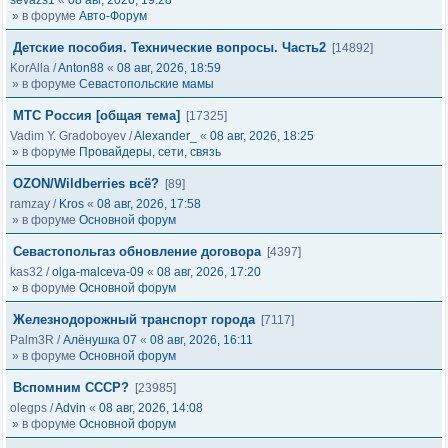
sevazs1
«
08 авг, 2026, 19:28
» в форуме
Авто-Форум
Детские пособия. Технические вопросы. Часть2
[14892]
KorAlla
/
Anton88
«
08 авг, 2026, 18:59
» в форуме
Севастопольские мамы
МТС Россия [общая тема]
[17325]
Vadim Y. Gradoboyev
/
Alexander_
«
08 авг, 2026, 18:25
» в форуме
Провайдеры, сети, связь
OZON/Wildberries всё?
[89]
ramzay
/
Kros
«
08 авг, 2026, 17:58
» в форуме
Основной форум
Севастопольгаз обновление договора
[4397]
kas32
/
olga-malceva-09
«
08 авг, 2026, 17:20
» в форуме
Основной форум
Железнодорожный транспорт города
[7117]
Palm3R
/
Алёнушка 07
«
08 авг, 2026, 16:11
» в форуме
Основной форум
Вспомним СССР?
[23985]
olegps
/
Advin
«
08 авг, 2026, 14:08
» в форуме
Основной форум