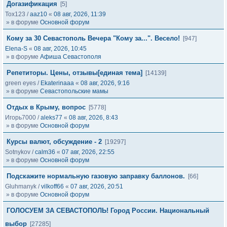
Догазификация
[5]
Tox123
/
aaz10
«
08 авг, 2026, 11:39
» в форуме
Основной форум
Кому за 30 Севастополь Вечера "Кому за...". Весело!
[947]
Elena-S
«
08 авг, 2026, 10:45
» в форуме
Афиша Севастополя
Репетиторы. Цены, отзывы[единая тема]
[14139]
green eyes
/
Ekaterinaaa
«
08 авг, 2026, 9:16
» в форуме
Севастопольские мамы
Отдых в Крыму, вопрос
[5778]
Игорь7000
/
aleks77
«
08 авг, 2026, 8:43
» в форуме
Основной форум
Курсы валют, обсуждение - 2
[19297]
Sotnykov
/
calm36
«
07 авг, 2026, 22:55
» в форуме
Основной форум
Подскажите нормальную газовую заправку баллонов.
[66]
Gluhmanyk
/
vilkoff66
«
07 авг, 2026, 20:51
» в форуме
Основной форум
ГОЛОСУЕМ ЗА СЕВАСТОПОЛЬ! Город России. Национальный
выбор
[27285]