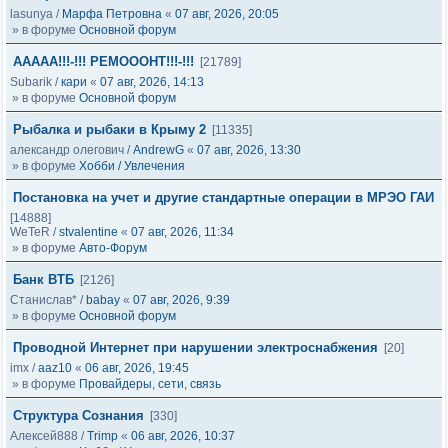
lasunya
/
Марфа Петровна
«
07 авг, 2026, 20:05
» в форуме
Основной форум
ААААА!!!-!!! РЕМОООНТ!!!-!!!
[21789]
Subarik
/
кари
«
07 авг, 2026, 14:13
» в форуме
Основной форум
Рыбалка и рыбаки в Крыму 2
[11335]
александр олегович
/
AndrewG
«
07 авг, 2026, 13:30
» в форуме
Хобби / Увлечения
Постановка на учет и другие стандартные операции в МРЭО ГАИ
[14888]
WeTeR
/
stvalentine
«
07 авг, 2026, 11:34
» в форуме
Авто-Форум
Банк ВТБ
[2126]
Станислав*
/
babay
«
07 авг, 2026, 9:39
» в форуме
Основной форум
Проводной Интернет при нарушении электроснабжения
[20]
imx
/
aaz10
«
06 авг, 2026, 19:45
» в форуме
Провайдеры, сети, связь
Структура Сознания
[330]
Алексей888
/
Trimp
«
06 авг, 2026, 10:37