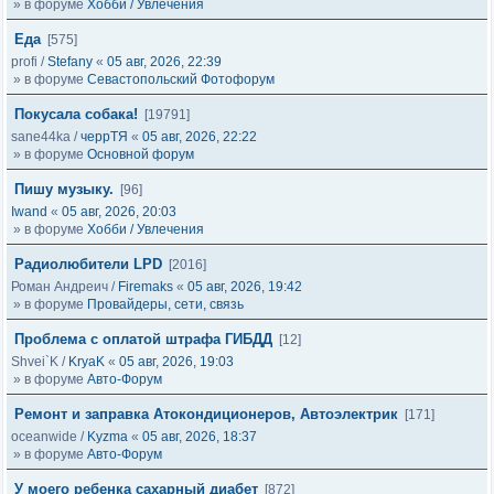
» в форуме
Хобби / Увлечения
Еда
[575]
profi
/
Stefany
«
05 авг, 2026, 22:39
» в форуме
Севастопольский Фотофорум
Покусала собака!
[19791]
sane44ka
/
черрТЯ
«
05 авг, 2026, 22:22
» в форуме
Основной форум
Пишу музыку.
[96]
Iwand
«
05 авг, 2026, 20:03
» в форуме
Хобби / Увлечения
Радиолюбители LPD
[2016]
Роман Андреич
/
Firemaks
«
05 авг, 2026, 19:42
» в форуме
Провайдеры, сети, связь
Проблема с оплатой штрафа ГИБДД
[12]
Shvei`K
/
KryaK
«
05 авг, 2026, 19:03
» в форуме
Авто-Форум
Ремонт и заправка Атокондиционеров, Автоэлектрик
[171]
oceanwide
/
Kyzma
«
05 авг, 2026, 18:37
» в форуме
Авто-Форум
У моего ребенка сахарный диабет
[872]