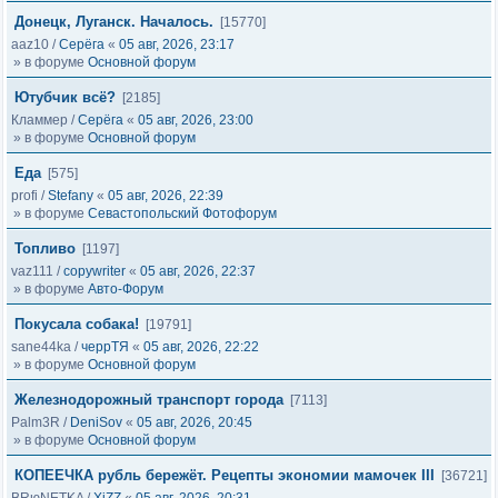
Донецк, Луганск. Началось.
[15770]
aaz10
/
Серёга
«
05 авг, 2026, 23:17
» в форуме
Основной форум
Ютубчик всё?
[2185]
Кламмер
/
Серёга
«
05 авг, 2026, 23:00
» в форуме
Основной форум
Еда
[575]
profi
/
Stefany
«
05 авг, 2026, 22:39
» в форуме
Севастопольский Фотофорум
Топливо
[1197]
vaz111
/
copywriter
«
05 авг, 2026, 22:37
» в форуме
Авто-Форум
Покусала собака!
[19791]
sane44ka
/
черрТЯ
«
05 авг, 2026, 22:22
» в форуме
Основной форум
Железнодорожный транспорт города
[7113]
Palm3R
/
DeniSov
«
05 авг, 2026, 20:45
» в форуме
Основной форум
КОПЕЕЧКА рубль бережёт. Рецепты экономии мамочек III
[36721]