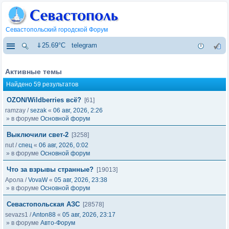
Севастопольский городской Форум
⇓25.69°C
telegram
Активные темы
Найдено 59 результатов
OZON/Wildberries всё?
[61]
ramzay
/
sezak
«
06 авг, 2026, 2:26
» в форуме
Основной форум
Выключили свет-2
[3258]
nut
/
спец
«
06 авг, 2026, 0:02
» в форуме
Основной форум
Что за взрывы странные?
[19013]
Арола
/
VovaW
«
05 авг, 2026, 23:38
» в форуме
Основной форум
Севастопольская АЗС
[28578]
sevazs1
/
Anton88
«
05 авг, 2026, 23:17
» в форуме
Авто-Форум