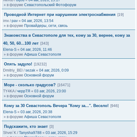
NeKto
/
bijou
«
04 авг, 2026, 15:17
» в форуме
Севастопольский Фотофорум
Проводной Интернет при нарушении электроснабжения
[19]
imx
/
pav
«
04 авг, 2026, 13:54
» в форуме
Провайдеры, сети, связь
Знакомства в Севастополе для тех, кому за 30, вернее, кому за
40, 50, 60...100 лет
[343]
Elena-S
«
04 авг, 2026, 11:46
» в форуме
Афиша Севастополя
Опять задуло!
[19232]
Dmitriy_BEl
/
sezak
«
04 авг, 2026, 0:09
» в форуме
Основной форум
Море - сколько градусов?
[16471]
TY4KA
/
черрТЯ
«
03 авг, 2026, 23:00
» в форуме
Основной форум
Кому за 30 Севастополь Вечера "Кому за...". Весело!
[946]
Elena-S
«
03 авг, 2026, 20:38
» в форуме
Афиша Севастополя
Подскажите, кто знает
[3]
Shvei`K
/
Tanysha9788
«
03 авг, 2026, 15:29