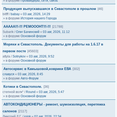
» в форуме
Провайдеры, сети, связь
Продукция выпускавшаяся в Севастополе в прошлом
[46]
bitfff
/
babay
«
03 авг, 2026, 14:29
» в форуме
История нашего Города
ААААА!!!-!!! РЕМОООНТ!!!-!!!
[21788]
Subarik
/
Олег Бачинский
«
03 авг, 2026, 11:12
» в форуме
Основной форум
Моряки и Севастополь. Документы для работы на 1.6.17 в
первом посте
[45603]
attyla
/
Sotnykov
«
03 авг, 2026, 9:52
» в форуме
Основной форум
Автосервис в Камышовой,коврики ЕВА
[302]
славуся
«
03 авг, 2026, 8:45
» в форуме
Авто-Форум
Котики в Севастополе.
[36]
степной волк*
/
Round
«
03 авг, 2026, 5:47
» в форуме
Основной форум
АВТОКОНДИЦИОНЕРЫ - ремонт, шумоизоляция, перетяжка
салонов
[2117]
Дмитрий Д.Г.
/
joink
«
02 авг, 2026, 22:34