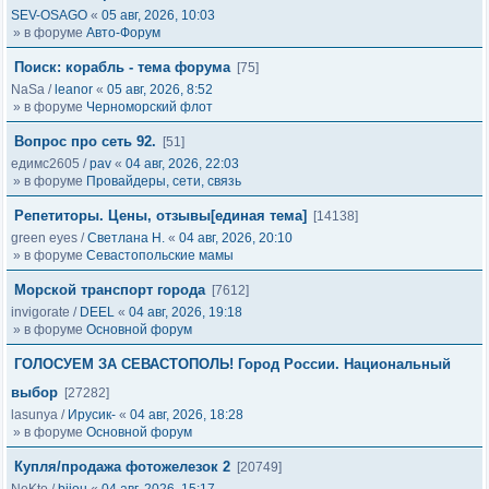
SEV-OSAGO
«
05 авг, 2026, 10:03
» в форуме
Авто-Форум
Поиск: корабль - тема форума
[75]
NaSa
/
leanor
«
05 авг, 2026, 8:52
» в форуме
Черноморский флот
Вопрос про сеть 92.
[51]
едимс2605
/
pav
«
04 авг, 2026, 22:03
» в форуме
Провайдеры, сети, связь
Репетиторы. Цены, отзывы[единая тема]
[14138]
green eyes
/
Светлана Н.
«
04 авг, 2026, 20:10
» в форуме
Севастопольские мамы
Морской транспорт города
[7612]
invigorate
/
DEEL
«
04 авг, 2026, 19:18
» в форуме
Основной форум
ГОЛОСУЕМ ЗА СЕВАСТОПОЛЬ! Город России. Национальный
выбор
[27282]
lasunya
/
Ирусик-
«
04 авг, 2026, 18:28
» в форуме
Основной форум
Купля/продажа фотожелезок 2
[20749]