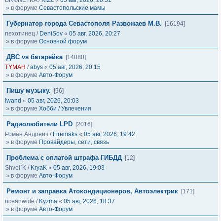
BRюNETKA
/
XiZZ
«
05 авг, 2026, 20:31
» в форуме
Севастопольские мамы
Губернатор города Севастополя Развожаев М.В.
[16194]
пехотинец
/
DeniSov
«
05 авг, 2026, 20:27
» в форуме
Основной форум
ДВС vs батарейка
[14080]
TYMAH
/
abys
«
05 авг, 2026, 20:15
» в форуме
Авто-Форум
Пишу музыку.
[96]
Iwand
«
05 авг, 2026, 20:03
» в форуме
Хобби / Увлечения
Радиолюбители LPD
[2016]
Роман Андреич
/
Firemaks
«
05 авг, 2026, 19:42
» в форуме
Провайдеры, сети, связь
Проблема с оплатой штрафа ГИБДД
[12]
Shvei`K
/
KryaK
«
05 авг, 2026, 19:03
» в форуме
Авто-Форум
Ремонт и заправка Атокондиционеров, Автоэлектрик
[171]
oceanwide
/
Kyzma
«
05 авг, 2026, 18:37
» в форуме
Авто-Форум