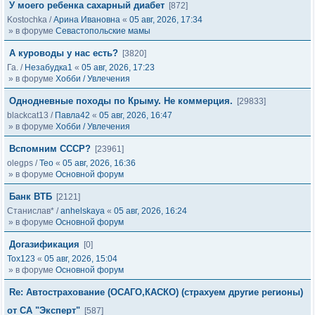
У моего ребенка сахарный диабет
[872]
Kostochka
/
Арина Ивановна
«
05 авг, 2026, 17:34
» в форуме
Севастопольские мамы
А куроводы у нас есть?
[3820]
Га.
/
Незабудка1
«
05 авг, 2026, 17:23
» в форуме
Хобби / Увлечения
Однодневные походы по Крыму. Не коммерция.
[29833]
blackcat13
/
Павла42
«
05 авг, 2026, 16:47
» в форуме
Хобби / Увлечения
Вспомним СССР?
[23961]
olegps
/
Тео
«
05 авг, 2026, 16:36
» в форуме
Основной форум
Банк ВТБ
[2121]
Станислав*
/
anhelskaya
«
05 авг, 2026, 16:24
» в форуме
Основной форум
Догазификация
[0]
Tox123
«
05 авг, 2026, 15:04
» в форуме
Основной форум
Re: Автострахование (ОСАГО,КАСКО) (страхуем другие регионы)
от СА "Эксперт"
[587]