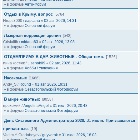
» в форуме
Авто-Форум
Отдых в Крыму, вопрос
[5764]
Игорь7000
/
ларсана
«
02 авг, 2026, 14:31
» в форуме
Основной форум
Лазерная коррекция зрения
[542]
Cristalith
/
midana63
«
02 авг, 2026, 13:08
» в форуме
Основной форум
ОТДАМ/ПРИМУ В ДАР. ЖИВОТНЫЕ - Общая тема.
[1526]
инна костюк
/
Lisenok09
«
02 авг, 2026, 11:43
» в форуме
Хобби / Увлечения
Насекомые
[1666]
Andy_S
/
Round
«
01 авг, 2026, 19:31
» в форуме
Севастопольский Фотофорум
В мире животных
[8058]
прохожий
/
AngelinaAngel
«
31 июл, 2026, 20:48
» в форуме
Севастопольский Фотофорум
День Системного Администратора 2020. 31 июля. Приглашаются
причастные.
[19]
Vadim Y. Gradoboyev
/
guyvernk
«
31 июл, 2026, 18:03