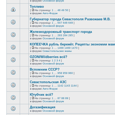
В
в форуме
Основной форум
непрочитанных
страницу
этой
сообщений.
Топливо
теме
нет
[
На страницу:
1
…
48
49
50
]
новых
На
В
в форуме
Авто-Форум
непрочитанных
страницу
этой
сообщений.
Губернатор города Севастополя Развожаев М.В.
теме
нет
[
На страницу:
1
…
647
648
649
]
новых
На
В
в форуме
Основной форум
непрочитанных
страницу
этой
сообщений.
Железнодорожный транспорт города
теме
нет
[
На страницу:
1
…
283
284
285
]
новых
На
В
в форуме
Основной форум
непрочитанных
страницу
этой
сообщений.
КОПЕЕЧКА рубль бережёт. Рецепты экономии мамо
теме
нет
[
На страницу:
1
…
1468
1469
1470
]
новых
На
В
в форуме
Севастопольские мамы
непрочитанных
страницу
этой
сообщений.
OZON/Wildberries всё?
теме
нет
[
На страницу:
1
2
3
4
]
новых
На
В
в форуме
Основной форум
непрочитанных
страницу
этой
сообщений.
Вспомним СССР?
теме
нет
[
На страницу:
1
…
958
959
960
]
новых
На
В
в форуме
Основной форум
непрочитанных
страницу
этой
сообщений.
Севастопольская АЗС
теме
нет
[
На страницу:
1
…
1142
1143
1144
]
новых
На
В
в форуме
Авто-Форум
непрочитанных
страницу
этой
сообщений.
Ютубчик всё?
теме
нет
[
На страницу:
1
…
87
88
89
]
новых
На
В
в форуме
Основной форум
непрочитанных
страницу
этой
сообщений.
Догазификация
теме
нет
в форуме
Основной форум
В
новых