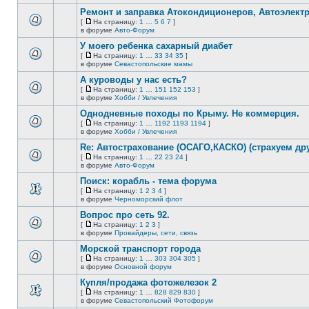
В
новых
этой
непрочитанных
Ремонт и заправка Атокондиционеров, Автоэлект
теме
сообщений.
[
На страницу:
1
…
5
6
7
]
нет
На
В
в форуме
Авто-Форум
новых
страницу
этой
непрочитанных
У моего ребенка сахарный диабет
теме
сообщений.
нет
[
На страницу:
1
…
33
34
35
]
новых
На
В
в форуме
Севастопольские мамы
непрочитанных
страницу
этой
сообщений.
А куроводы у нас есть?
теме
нет
[
На страницу:
1
…
151
152
153
]
новых
На
В
в форуме
Хобби / Увлечения
непрочитанных
страницу
этой
сообщений.
Однодневные походы по Крыму. Не коммерция.
теме
нет
[
На страницу:
1
…
1192
1193
1194
]
новых
На
В
в форуме
Хобби / Увлечения
непрочитанных
страницу
этой
сообщений.
Re: Автострахование (ОСАГО,КАСКО) (страхуем дру
теме
нет
[
На страницу:
1
…
22
23
24
]
новых
На
В
в форуме
Авто-Форум
непрочитанных
страницу
этой
сообщений.
Поиск: корабль - тема форума
теме
нет
[
На страницу:
1
2
3
4
]
новых
На
В
в форуме
Черноморский флот
непрочитанных
страницу
этой
сообщений.
Вопрос про сеть 92.
теме
нет
[
На страницу:
1
2
3
]
новых
На
В
в форуме
Провайдеры, сети, связь
непрочитанных
страницу
этой
сообщений.
Морской транспорт города
теме
нет
[
На страницу:
1
…
303
304
305
]
новых
На
В
в форуме
Основной форум
непрочитанных
страницу
этой
сообщений.
Купля/продажа фотожелезок 2
теме
нет
[
На страницу:
1
…
828
829
830
]
новых
На
В
в форуме
Севастопольский Фотофорум
непрочитанных
страницу
этой