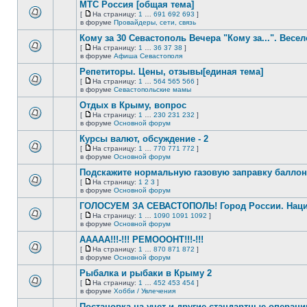
этой
непрочитанных
МТС Россия [общая тема]
теме
сообщений.
[
На страницу:
1
…
691
692
693
]
нет
На
В
в форуме
Провайдеры, сети, связь
новых
страницу
этой
непрочитанных
Кому за 30 Севастополь Вечера "Кому за...". Весел
теме
сообщений.
нет
[
На страницу:
1
…
36
37
38
]
новых
На
В
в форуме
Афиша Севастополя
непрочитанных
страницу
этой
сообщений.
Репетиторы. Цены, отзывы[единая тема]
теме
нет
[
На страницу:
1
…
564
565
566
]
новых
На
В
в форуме
Севастопольские мамы
непрочитанных
страницу
этой
сообщений.
Отдых в Крыму, вопрос
теме
нет
[
На страницу:
1
…
230
231
232
]
новых
На
В
в форуме
Основной форум
непрочитанных
страницу
этой
сообщений.
Курсы валют, обсуждение - 2
теме
нет
[
На страницу:
1
…
770
771
772
]
новых
На
В
в форуме
Основной форум
непрочитанных
страницу
этой
сообщений.
Подскажите нормальную газовую заправку баллон
теме
нет
[
На страницу:
1
2
3
]
новых
На
В
в форуме
Основной форум
непрочитанных
страницу
этой
сообщений.
ГОЛОСУЕМ ЗА СЕВАСТОПОЛЬ! Город России. Нац
теме
нет
[
На страницу:
1
…
1090
1091
1092
]
новых
На
В
в форуме
Основной форум
непрочитанных
страницу
этой
сообщений.
ААААА!!!-!!! РЕМОООНТ!!!-!!!
теме
нет
[
На страницу:
1
…
870
871
872
]
новых
На
В
в форуме
Основной форум
непрочитанных
страницу
этой
сообщений.
Рыбалка и рыбаки в Крыму 2
теме
нет
[
На страницу:
1
…
452
453
454
]
новых
На
В
в форуме
Хобби / Увлечения
непрочитанных
страницу
этой
сообщений.
Постановка на учет и другие стандартные операц
теме