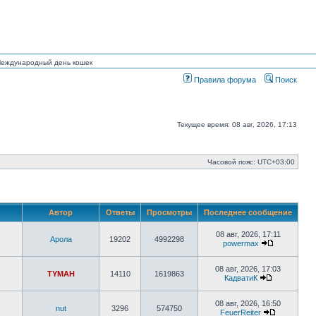
 Международный день кошек
Правила форума
Поиск
Текущее время: 08 авг, 2026, 17:13
Часовой пояс:
UTC+03:00
Автор
Ответы
Просмотры
Последнее сообщение
08 авг, 2026, 17:11
Арола
19202
4992298
powermax
Перейти
к
последнем
08 авг, 2026, 17:03
TYMAH
14110
1619863
сообщению
КадватиК
Перейти
к
последнему
08 авг, 2026, 16:50
nut
3296
574750
сообщению
FeuerReiter