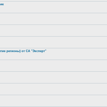
рик
гие регионы) от СА "Эксперт"