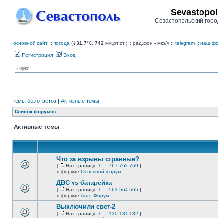
Sevastopol
Севастопольский горо
основной сайт
::
погода
(
⇓31.7
°C,
742
мм.рт.ст.) :: рад.фон
-
мкр/ч
::
telegram
::
наш фо
Регистрация
Вход
Темы без ответов
|
Активные темы
Список форумов
Активные темы
Что за взрывы странные?
[
На страницу:
1
…
767
768
769
]
На
В
в форуме
Основной форум
страницу
этой
ДВС vs батарейка
теме
нет
[
На страницу:
1
…
563
564
565
]
новых
На
В
в форуме
Авто-Форум
непрочитанных
страницу
этой
сообщений.
Выключили свет-2
теме
нет
[
На страницу:
1
…
130
131
132
]
новых
На