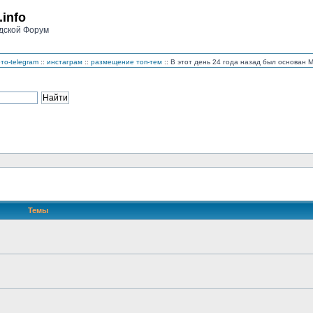
.info
дской Форум
то-telegram
::
инстаграм
::
размещение топ-тем
:: В этот день 24 года назад был основан
Темы