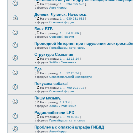
нет
[
На страницу:
1
…
594
595
596
]
новых
На
В
в форуме
Авто-Форум
непрочитанных
страницу
этой
сообщений.
Донецк, Луганск. Началось.
теме
нет
[
На страницу:
1
…
630
631
632
]
новых
На
В
в форуме
Основной форум
непрочитанных
страницу
этой
сообщений.
Банк ВТБ
теме
нет
[
На страницу:
1
…
84
85
86
]
новых
На
В
в форуме
Основной форум
непрочитанных
страницу
этой
сообщений.
Проводной Интернет при нарушении электроснаб
теме
нет
в форуме
Провайдеры, сети, связь
В
новых
этой
непрочитанных
Структура Сознания
теме
сообщений.
[
На страницу:
1
…
12
13
14
]
нет
На
В
в форуме
Хобби / Увлечения
новых
страницу
этой
непрочитанных
Еда
теме
сообщений.
нет
[
На страницу:
1
…
22
23
24
]
новых
На
В
в форуме
Севастопольский Фотофорум
непрочитанных
страницу
этой
сообщений.
Покусала собака!
теме
нет
[
На страницу:
1
…
790
791
792
]
новых
На
В
в форуме
Основной форум
непрочитанных
страницу
этой
сообщений.
Пишу музыку.
теме
нет
[
На страницу:
1
2
3
4
]
новых
На
В
в форуме
Хобби / Увлечения
непрочитанных
страницу
этой
сообщений.
Радиолюбители LPD
теме
нет
[
На страницу:
1
…
79
80
81
]
новых
На
В
в форуме
Провайдеры, сети, связь
непрочитанных
страницу
этой
сообщений.
Проблема с оплатой штрафа ГИБДД
теме
нет
в форуме
Авто-Форум