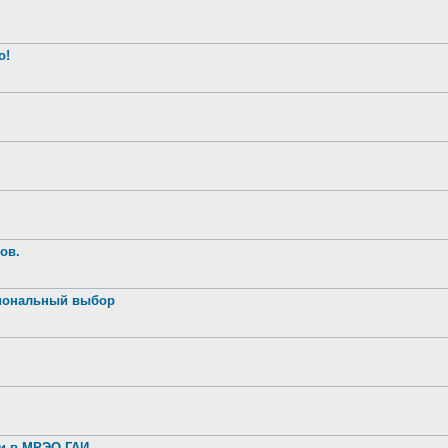
о!
ов.
иональный выбор
ии в МРЭО ГАИ