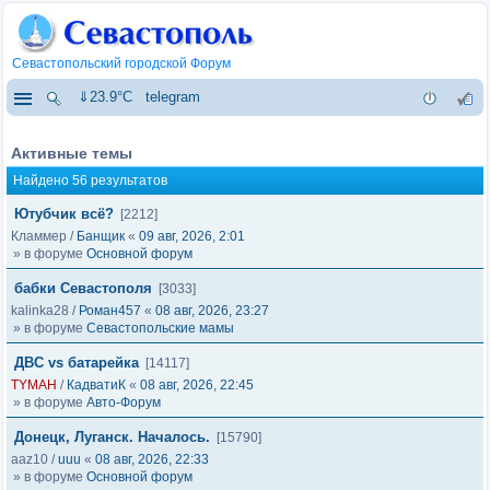
Севастопольский городской Форум
⇓23.9°C
telegram
Активные темы
Найдено 56 результатов
Ютубчик всё?
[2212]
Кламмер
/
Банщик
«
09 авг, 2026, 2:01
» в форуме
Основной форум
бабки Севастополя
[3033]
kalinka28
/
Роман457
«
08 авг, 2026, 23:27
» в форуме
Севастопольские мамы
ДВС vs батарейка
[14117]
TYMAH
/
КадватиК
«
08 авг, 2026, 22:45
» в форуме
Авто-Форум
Донецк, Луганск. Началось.
[15790]
aaz10
/
uuu
«
08 авг, 2026, 22:33
» в форуме
Основной форум