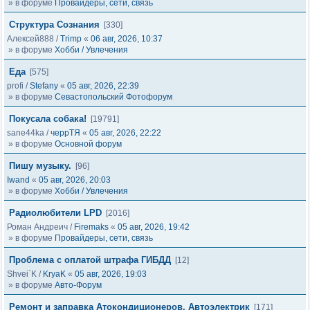
» в форуме
Провайдеры, сети, связь
Структура Сознания
[330]
Алексей888
/
Trimp
«
06 авг, 2026, 10:37
» в форуме
Хобби / Увлечения
Еда
[575]
profi
/
Stefany
«
05 авг, 2026, 22:39
» в форуме
Севастопольский Фотофорум
Покусала собака!
[19791]
sane44ka
/
черрТЯ
«
05 авг, 2026, 22:22
» в форуме
Основной форум
Пишу музыку.
[96]
Iwand
«
05 авг, 2026, 20:03
» в форуме
Хобби / Увлечения
Радиолюбители LPD
[2016]
Роман Андреич
/
Firemaks
«
05 авг, 2026, 19:42
» в форуме
Провайдеры, сети, связь
Проблема с оплатой штрафа ГИБДД
[12]
Shvei`K
/
KryaK
«
05 авг, 2026, 19:03
» в форуме
Авто-Форум
Ремонт и заправка Атокондиционеров, Автоэлектрик
[171]