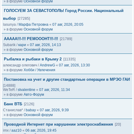
» в форуме
Основной форум
ГОЛОСУЕМ ЗА СЕВАСТОПОЛЬ! Город России. Национальный
выбор
[27285]
lasunya
/
Марфа Петровна
«
07 авг, 2026, 20:05
» в форуме
Основной форум
ААААА!!!-!!! РЕМОООНТ!!!-!!!
[21789]
Subarik
/
кари
«
07 авг, 2026, 14:13
» в форуме
Основной форум
Рыбалка и рыбаки в Крыму 2
[11335]
александр олегович
/
AndrewG
«
07 авг, 2026, 13:30
» в форуме
Хобби / Увлечения
Постановка на учет и другие стандартные операции в МРЭО ГАИ
[14888]
WeTeR
/
stvalentine
«
07 авг, 2026, 11:34
» в форуме
Авто-Форум
Банк ВТБ
[2126]
Станислав*
/
babay
«
07 авг, 2026, 9:39
» в форуме
Основной форум
Проводной Интернет при нарушении электроснабжения
[20]
imx
/
aaz10
«
06 авг, 2026, 19:45