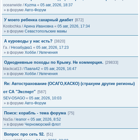
oceanwide
/
Kyzma
«
05 авг, 2026, 18:37
» в форуме
Авто-Форум
У моего ребенка сахарный диабет
[872]
Kostochka
/
Арина Ивановна
«
05 авг, 2026, 17:34
» в форуме
Севастопольские мамы
А куроводы у нас есть?
[3820]
Га.
/
Незабудка1
«
05 авг, 2026, 17:23
» в форуме
Хобби / Увлечения
Однодневные походы по Крыму. Не коммерция.
[29833]
blackcat13
/
Павла42
«
05 авг, 2026, 16:47
» в форуме
Хобби / Увлечения
Re: Автострахование (ОСАГО,КАСКО) (страхуем другие регионы)
от СА "Эксперт"
[587]
SEV-OSAGO
«
05 авг, 2026, 10:03
» в форуме
Авто-Форум
Поиск: корабль - тема форума
[75]
NaSa
/
leanor
«
05 авг, 2026, 8:52
» в форуме
Черноморский флот
Вопрос про сеть 92.
[51]