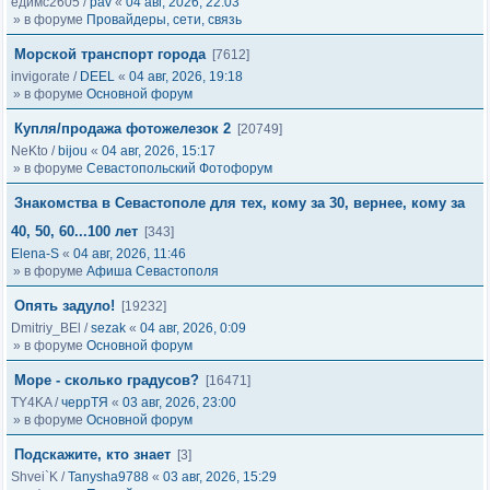
едимс2605
/
pav
«
04 авг, 2026, 22:03
» в форуме
Провайдеры, сети, связь
Морской транспорт города
[7612]
invigorate
/
DEEL
«
04 авг, 2026, 19:18
» в форуме
Основной форум
Купля/продажа фотожелезок 2
[20749]
NeKto
/
bijou
«
04 авг, 2026, 15:17
» в форуме
Севастопольский Фотофорум
Знакомства в Севастополе для тех, кому за 30, вернее, кому за
40, 50, 60...100 лет
[343]
Elena-S
«
04 авг, 2026, 11:46
» в форуме
Афиша Севастополя
Опять задуло!
[19232]
Dmitriy_BEl
/
sezak
«
04 авг, 2026, 0:09
» в форуме
Основной форум
Море - сколько градусов?
[16471]
TY4KA
/
черрТЯ
«
03 авг, 2026, 23:00
» в форуме
Основной форум
Подскажите, кто знает
[3]
Shvei`K
/
Tanysha9788
«
03 авг, 2026, 15:29