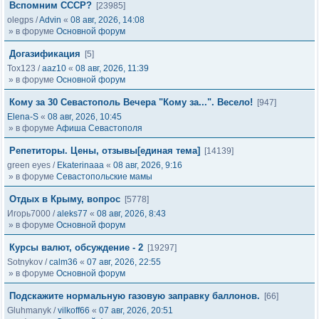
Вспомним СССР?
[23985]
olegps
/
Advin
«
08 авг, 2026, 14:08
» в форуме
Основной форум
Догазификация
[5]
Tox123
/
aaz10
«
08 авг, 2026, 11:39
» в форуме
Основной форум
Кому за 30 Севастополь Вечера "Кому за...". Весело!
[947]
Elena-S
«
08 авг, 2026, 10:45
» в форуме
Афиша Севастополя
Репетиторы. Цены, отзывы[единая тема]
[14139]
green eyes
/
Ekaterinaaa
«
08 авг, 2026, 9:16
» в форуме
Севастопольские мамы
Отдых в Крыму, вопрос
[5778]
Игорь7000
/
aleks77
«
08 авг, 2026, 8:43
» в форуме
Основной форум
Курсы валют, обсуждение - 2
[19297]
Sotnykov
/
calm36
«
07 авг, 2026, 22:55
» в форуме
Основной форум
Подскажите нормальную газовую заправку баллонов.
[66]
Gluhmanyk
/
vilkoff66
«
07 авг, 2026, 20:51