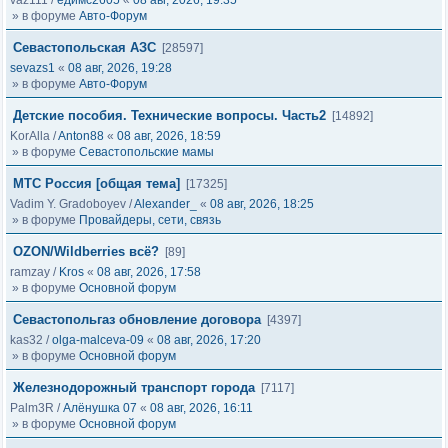
vaz111
/
едимс2605
«
08 авг, 2026, 19:35
» в форуме
Авто-Форум
Севастопольская АЗС
[28597]
sevazs1
«
08 авг, 2026, 19:28
» в форуме
Авто-Форум
Детские пособия. Технические вопросы. Часть2
[14892]
KorAlla
/
Anton88
«
08 авг, 2026, 18:59
» в форуме
Севастопольские мамы
МТС Россия [общая тема]
[17325]
Vadim Y. Gradoboyev
/
Alexander_
«
08 авг, 2026, 18:25
» в форуме
Провайдеры, сети, связь
OZON/Wildberries всё?
[89]
ramzay
/
Kros
«
08 авг, 2026, 17:58
» в форуме
Основной форум
Севастопольгаз обновление договора
[4397]
kas32
/
olga-malceva-09
«
08 авг, 2026, 17:20
» в форуме
Основной форум
Железнодорожный транспорт города
[7117]
Palm3R
/
Алёнушка 07
«
08 авг, 2026, 16:11
» в форуме
Основной форум