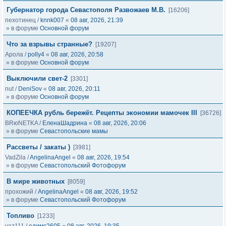
Губернатор города Севастополя Развожаев М.В.
[16206]
пехотинец
/
knnk007
«
08 авг, 2026, 21:39
» в форуме
Основной форум
Что за взрывы странные?
[19207]
Арола
/
polly4
«
08 авг, 2026, 20:58
» в форуме
Основной форум
Выключили свет-2
[3301]
nut
/
DeniSov
«
08 авг, 2026, 20:11
» в форуме
Основной форум
КОПЕЕЧКА рубль бережёт. Рецепты экономии мамочек III
[36726]
BRюNETKA
/
ЕленаШадрина
«
08 авг, 2026, 20:06
» в форуме
Севастопольские мамы
Рассветы / закаты )
[3981]
VadZila
/
AngelinaAngel
«
08 авг, 2026, 19:54
» в форуме
Севастопольский Фотофорум
В мире животных
[8059]
прохожий
/
AngelinaAngel
«
08 авг, 2026, 19:52
» в форуме
Севастопольский Фотофорум
Топливо
[1233]