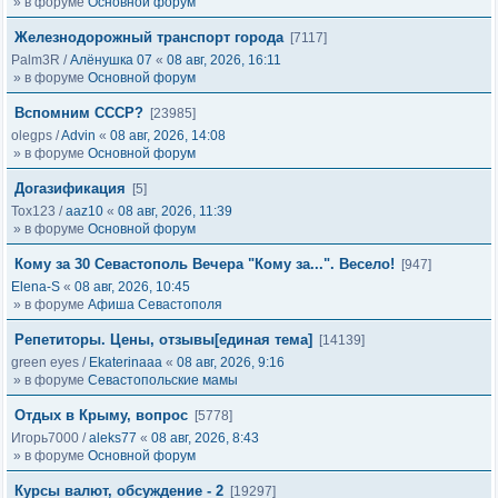
» в форуме
Основной форум
Железнодорожный транспорт города
[7117]
Palm3R
/
Алёнушка 07
«
08 авг, 2026, 16:11
» в форуме
Основной форум
Вспомним СССР?
[23985]
olegps
/
Advin
«
08 авг, 2026, 14:08
» в форуме
Основной форум
Догазификация
[5]
Tox123
/
aaz10
«
08 авг, 2026, 11:39
» в форуме
Основной форум
Кому за 30 Севастополь Вечера "Кому за...". Весело!
[947]
Elena-S
«
08 авг, 2026, 10:45
» в форуме
Афиша Севастополя
Репетиторы. Цены, отзывы[единая тема]
[14139]
green eyes
/
Ekaterinaaa
«
08 авг, 2026, 9:16
» в форуме
Севастопольские мамы
Отдых в Крыму, вопрос
[5778]
Игорь7000
/
aleks77
«
08 авг, 2026, 8:43
» в форуме
Основной форум
Курсы валют, обсуждение - 2
[19297]