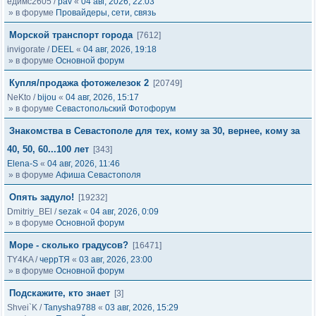
едимс2605
/
pav
«
04 авг, 2026, 22:03
» в форуме
Провайдеры, сети, связь
Морской транспорт города
[7612]
invigorate
/
DEEL
«
04 авг, 2026, 19:18
» в форуме
Основной форум
Купля/продажа фотожелезок 2
[20749]
NeKto
/
bijou
«
04 авг, 2026, 15:17
» в форуме
Севастопольский Фотофорум
Знакомства в Севастополе для тех, кому за 30, вернее, кому за
40, 50, 60...100 лет
[343]
Elena-S
«
04 авг, 2026, 11:46
» в форуме
Афиша Севастополя
Опять задуло!
[19232]
Dmitriy_BEl
/
sezak
«
04 авг, 2026, 0:09
» в форуме
Основной форум
Море - сколько градусов?
[16471]
TY4KA
/
черрТЯ
«
03 авг, 2026, 23:00
» в форуме
Основной форум
Подскажите, кто знает
[3]
Shvei`K
/
Tanysha9788
«
03 авг, 2026, 15:29