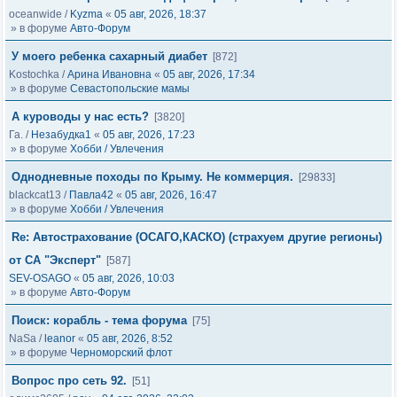
oceanwide
/
Kyzma
«
05 авг, 2026, 18:37
» в форуме
Авто-Форум
У моего ребенка сахарный диабет
[872]
Kostochka
/
Арина Ивановна
«
05 авг, 2026, 17:34
» в форуме
Севастопольские мамы
А куроводы у нас есть?
[3820]
Га.
/
Незабудка1
«
05 авг, 2026, 17:23
» в форуме
Хобби / Увлечения
Однодневные походы по Крыму. Не коммерция.
[29833]
blackcat13
/
Павла42
«
05 авг, 2026, 16:47
» в форуме
Хобби / Увлечения
Re: Автострахование (ОСАГО,КАСКО) (страхуем другие регионы)
от СА "Эксперт"
[587]
SEV-OSAGO
«
05 авг, 2026, 10:03
» в форуме
Авто-Форум
Поиск: корабль - тема форума
[75]
NaSa
/
leanor
«
05 авг, 2026, 8:52
» в форуме
Черноморский флот
Вопрос про сеть 92.
[51]