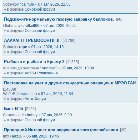
Sotnykov
/
calm36
«
07 авг, 2026, 22:55
» в форуме
Основной форум
Подскажите нормальную газовую заправку баллонов.
[66]
Gluhmanyk
/
vilkoff66
«
07 авг, 2026, 20:51
» в форуме
Основной форум
ААААА!!!-!!! РЕМОООНТ!!!-!!!
[21789]
Subarik
/
кари
«
07 авг, 2026, 14:13
» в форуме
Основной форум
Рыбалка и рыбаки в Крыму 2
[11335]
александр олегович
/
AndrewG
«
07 авг, 2026, 13:30
» в форуме
Хобби / Увлечения
Постановка на учет и другие стандартные операции в МРЭО ГАИ
[14888]
WeTeR
/
stvalentine
«
07 авг, 2026, 11:34
» в форуме
Авто-Форум
Банк ВТБ
[2126]
Станислав*
/
babay
«
07 авг, 2026, 9:39
» в форуме
Основной форум
Проводной Интернет при нарушении электроснабжения
[20]
imx
/
aaz10
«
06 авг, 2026, 19:45