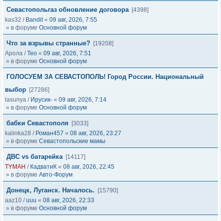
Севастопольгаз обновление договора
[4398]
kas32
/
Bandit
«
09 авг, 2026, 7:55
» в форуме
Основной форум
Что за взрывы странные?
[19208]
Арола
/
Тео
«
09 авг, 2026, 7:51
» в форуме
Основной форум
ГОЛОСУЕМ ЗА СЕВАСТОПОЛЬ! Город России. Национальный
выбор
[27286]
lasunya
/
Ирусик-
«
09 авг, 2026, 7:14
» в форуме
Основной форум
бабки Севастополя
[3033]
kalinka28
/
Роман457
«
08 авг, 2026, 23:27
» в форуме
Севастопольские мамы
ДВС vs батарейка
[14117]
TYMAH
/
КадватиК
«
08 авг, 2026, 22:45
» в форуме
Авто-Форум
Донецк, Луганск. Началось.
[15790]
aaz10
/
uuu
«
08 авг, 2026, 22:33
» в форуме
Основной форум