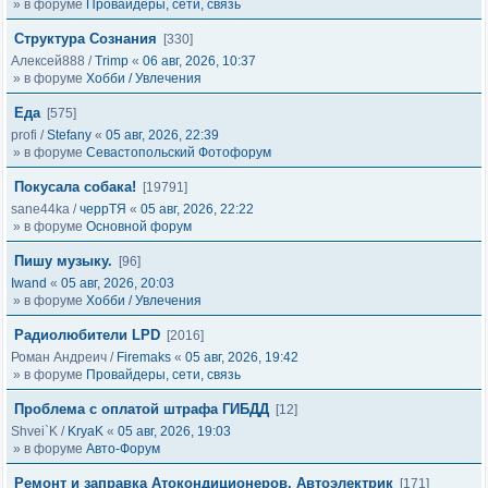
» в форуме
Провайдеры, сети, связь
Структура Сознания
[330]
Алексей888
/
Trimp
«
06 авг, 2026, 10:37
» в форуме
Хобби / Увлечения
Еда
[575]
profi
/
Stefany
«
05 авг, 2026, 22:39
» в форуме
Севастопольский Фотофорум
Покусала собака!
[19791]
sane44ka
/
черрТЯ
«
05 авг, 2026, 22:22
» в форуме
Основной форум
Пишу музыку.
[96]
Iwand
«
05 авг, 2026, 20:03
» в форуме
Хобби / Увлечения
Радиолюбители LPD
[2016]
Роман Андреич
/
Firemaks
«
05 авг, 2026, 19:42
» в форуме
Провайдеры, сети, связь
Проблема с оплатой штрафа ГИБДД
[12]
Shvei`K
/
KryaK
«
05 авг, 2026, 19:03
» в форуме
Авто-Форум
Ремонт и заправка Атокондиционеров, Автоэлектрик
[171]