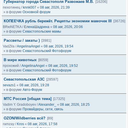
Губернатор города Севастополя Развожаев М.В.
[16206]
пехотинец
/
knnk007
«
08 авг, 2026, 21:39
» в форуме
Основной форум
КОПЕЕЧКА рубль бережёт. Рецепты экономии мамочек III
[36726]
BRюNETKA
/
ЕленаШадрина
«
08 авг, 2026, 20:06
» в форуме
Севастопольские мамы
Рассветы / закаты )
[3981]
VadZila
/
AngelinaAngel
«
08 авг, 2026, 19:54
» в форуме
Севастопольский Фотофорум
В мире животных
[8059]
прохожий
/
AngelinaAngel
«
08 авг, 2026, 19:52
» в форуме
Севастопольский Фотофорум
Севастопольская АЗС
[28597]
sevazs1
«
08 авг, 2026, 19:28
» в форуме
Авто-Форум
МТС Россия [общая тема]
[17325]
Vadim Y. Gradoboyev
/
Alexander_
«
08 авг, 2026, 18:25
» в форуме
Провайдеры, сети, связь
OZON/Wildberries всё?
[89]
ramzay
/
Kros
«
08 авг, 2026, 17:58