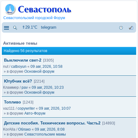
Севастопольский городской Форум
⇑29.1°C
telegram
Активные темы
Найдено 56 результатов
Выключили свет-2
[3305]
nut
/
catboyun
«
09 авг, 2026, 10:58
» в форуме
Основной форум
Ютубчик всё?
[2214]
Кламмер
/
pav
«
09 авг, 2026, 10:23
» в форуме
Основной форум
Топливо
[1243]
vaz111
/
copywriter
«
09 авг, 2026, 10:07
» в форуме
Авто-Форум
Детские пособия. Технические вопросы. Часть2
[14893]
KorAlla
/
Облако
«
09 авг, 2026, 8:08
» в форуме
Севастопольские мамы