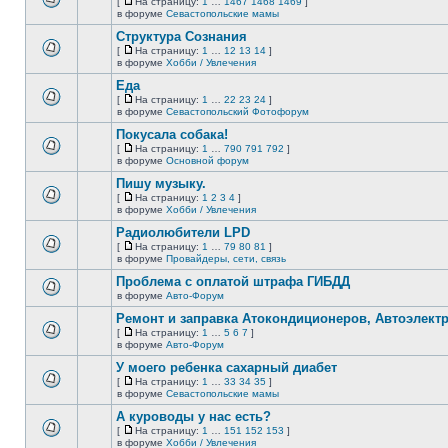
[
На страницу:
1
…
1467
1468
1469
]
нет
На
В
в форуме
Севастопольские мамы
новых
страницу
этой
непрочитанных
Структура Сознания
теме
сообщений.
нет
[
На страницу:
1
…
12
13
14
]
новых
На
В
в форуме
Хобби / Увлечения
непрочитанных
страницу
этой
сообщений.
Еда
теме
нет
[
На страницу:
1
…
22
23
24
]
новых
На
В
в форуме
Севастопольский Фотофорум
непрочитанных
страницу
этой
сообщений.
Покусала собака!
теме
нет
[
На страницу:
1
…
790
791
792
]
новых
На
В
в форуме
Основной форум
непрочитанных
страницу
этой
сообщений.
Пишу музыку.
теме
нет
[
На страницу:
1
2
3
4
]
новых
На
В
в форуме
Хобби / Увлечения
непрочитанных
страницу
этой
сообщений.
Радиолюбители LPD
теме
нет
[
На страницу:
1
…
79
80
81
]
новых
На
В
в форуме
Провайдеры, сети, связь
непрочитанных
страницу
этой
сообщений.
Проблема с оплатой штрафа ГИБДД
теме
нет
в форуме
Авто-Форум
В
новых
этой
непрочитанных
Ремонт и заправка Атокондиционеров, Автоэлект
теме
сообщений.
[
На страницу:
1
…
5
6
7
]
нет
На
В
в форуме
Авто-Форум
новых
страницу
этой
непрочитанных
У моего ребенка сахарный диабет
теме
сообщений.
нет
[
На страницу:
1
…
33
34
35
]
новых
На
В
в форуме
Севастопольские мамы
непрочитанных
страницу
этой
сообщений.
А куроводы у нас есть?
теме
нет
[
На страницу:
1
…
151
152
153
]
новых
На
В
в форуме
Хобби / Увлечения