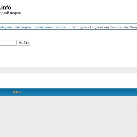
.info
дской Форум
telegram
::
инстаграм
::
размещение топ-тем
:: В этот день 24 года назад был основан Ме
Темы