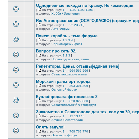
непрочитанных
страницу
этой
сообщений.
Однодневные походы по Крыму. Не коммерция.
теме
нет
[
На страницу:
1
…
1192
1193
1194
]
новых
На
В
в форуме
Хобби / Увлечения
непрочитанных
страницу
этой
сообщений.
Re: Автострахование (ОСАГО,КАСКО) (страхуем дру
теме
нет
[
На страницу:
1
…
22
23
24
]
новых
На
В
в форуме
Авто-Форум
непрочитанных
страницу
этой
сообщений.
Поиск: корабль - тема форума
теме
нет
[
На страницу:
1
2
3
4
]
новых
На
В
в форуме
Черноморский флот
непрочитанных
страницу
этой
сообщений.
Вопрос про сеть 92.
теме
нет
[
На страницу:
1
2
3
]
новых
На
В
в форуме
Провайдеры, сети, связь
непрочитанных
страницу
этой
сообщений.
Репетиторы. Цены, отзывы[единая тема]
теме
нет
[
На страницу:
1
…
564
565
566
]
новых
На
В
в форуме
Севастопольские мамы
непрочитанных
страницу
этой
сообщений.
Морской транспорт города
теме
нет
[
На страницу:
1
…
303
304
305
]
новых
На
В
в форуме
Основной форум
непрочитанных
страницу
этой
сообщений.
Купля/продажа фотожелезок 2
теме
нет
[
На страницу:
1
…
828
829
830
]
новых
На
В
в форуме
Севастопольский Фотофорум
непрочитанных
страницу
этой
сообщений.
Знакомства в Севастополе для тех, кому за 30, верне
теме
нет
[
На страницу:
1
…
12
13
14
]
новых
На
В
в форуме
Афиша Севастополя
непрочитанных
страницу
этой
сообщений.
Опять задуло!
теме
нет
[
На страницу:
1
…
768
769
770
]
новых
На
В
в форуме
Основной форум
непрочитанных
страницу
этой