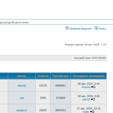
ждународный день кошек
Правила форума
Поиск
Текущее время: 08 авг, 2026, 7:19
Часовой пояс:
UTC+03:00
Автор
Ответы
Просмотры
Последнее сообщение
08 авг, 2026, 6:44
Арола
19129
4988861
Round
Перейти
к
последнему
08 авг, 2026, 6:06
nut
3285
573868
сообщению
aaz10
Перейти
к
последнему
07 авг, 2026, 23:15
sevazs1
28595
3864351
сообщению
hotty