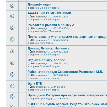
непрочитанных
страницу
этой
сообщений.
Догазификация
теме
нет
в форуме
Основной форум
В
новых
этой
непрочитанных
ААААА!!!-!!! РЕМОООНТ!!!-!!!
теме
сообщений.
[
На страницу:
1
…
870
871
872
]
нет
На
В
в форуме
Основной форум
новых
страницу
этой
непрочитанных
Рыбалка и рыбаки в Крыму 2
теме
сообщений.
нет
[
На страницу:
1
…
452
453
454
]
новых
На
В
в форуме
Хобби / Увлечения
непрочитанных
страницу
этой
сообщений.
Постановка на учет и другие стандартные операц
теме
нет
[
На страницу:
1
…
594
595
596
]
новых
На
В
в форуме
Авто-Форум
непрочитанных
страницу
этой
сообщений.
Донецк, Луганск. Началось.
теме
нет
[
На страницу:
1
…
630
631
632
]
новых
На
В
в форуме
Основной форум
непрочитанных
страницу
этой
сообщений.
Отдых в Крыму, вопрос
теме
нет
[
На страницу:
1
…
230
231
232
]
новых
На
В
в форуме
Основной форум
непрочитанных
страницу
этой
сообщений.
Губернатор города Севастополя Развожаев М.В.
теме
нет
[
На страницу:
1
…
647
648
649
]
новых
На
В
в форуме
Основной форум
непрочитанных
страницу
этой
сообщений.
Банк ВТБ
теме
нет
[
На страницу:
1
…
84
85
86
]
новых
На
В
в форуме
Основной форум
непрочитанных
страницу
этой
сообщений.
Проводной Интернет при нарушении электроснаб
теме
нет
в форуме
Провайдеры, сети, связь
В
новых
этой
непрочитанных
КОПЕЕЧКА рубль бережёт. Рецепты экономии мамо
теме
сообщений.