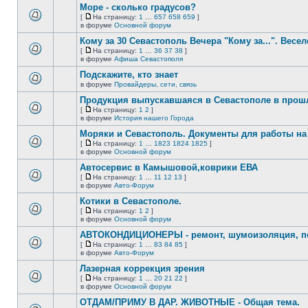
сообщений.
Море - сколько градусов?
теме
нет
[
На страницу:
1
…
657
658
659
]
новых
На
В
в форуме
Основной форум
непрочитанных
страницу
этой
сообщений.
Кому за 30 Севастополь Вечера "Кому за...". Весел
теме
нет
[
На страницу:
1
…
36
37
38
]
новых
На
В
в форуме
Афиша Севастополя
непрочитанных
страницу
этой
сообщений.
Подскажите, кто знает
теме
нет
в форуме
Провайдеры, сети, связь
В
новых
этой
непрочитанных
Продукция выпускавшаяся в Севастополе в про
теме
сообщений.
[
На страницу:
1
2
]
нет
На
В
в форуме
История нашего Города
новых
страницу
этой
непрочитанных
Моряки и Севастополь. Документы для работы на 
теме
сообщений.
нет
[
На страницу:
1
…
1823
1824
1825
]
новых
На
В
в форуме
Основной форум
непрочитанных
страницу
этой
сообщений.
Автосервис в Камышовой,коврики ЕВА
теме
нет
[
На страницу:
1
…
11
12
13
]
новых
На
В
в форуме
Авто-Форум
непрочитанных
страницу
этой
сообщений.
Котики в Севастополе.
теме
нет
[
На страницу:
1
2
]
новых
На
В
в форуме
Основной форум
непрочитанных
страницу
этой
сообщений.
АВТОКОНДИЦИОНЕРЫ - ремонт, шумоизоляция, пе
теме
нет
[
На страницу:
1
…
83
84
85
]
новых
На
В
в форуме
Авто-Форум
непрочитанных
страницу
этой
сообщений.
Лазерная коррекция зрения
теме
нет
[
На страницу:
1
…
20
21
22
]
новых
На
В
в форуме
Основной форум
непрочитанных
страницу
этой
сообщений.
ОТДАМ/ПРИМУ В ДАР. ЖИВОТНЫЕ - Общая тема.
теме