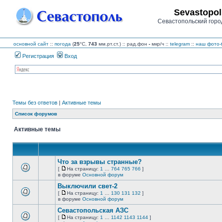
Sevastopol
Севастопольский горо
основной сайт
::
погода
(
25
°C,
743
мм.рт.ст.) :: рад.фон
-
мкр/ч
::
telegram
::
наш фото-
Регистрация
Вход
Темы без ответов
|
Активные темы
Список форумов
Активные темы
Что за взрывы странные?
[
На страницу:
1
…
764
765
766
]
На
В
в форуме
Основной форум
страницу
этой
Выключили свет-2
теме
нет
[
На страницу:
1
…
130
131
132
]
новых
На
В
в форуме
Основной форум
непрочитанных
страницу
этой
сообщений.
Севастопольская АЗС
теме
нет
[
На страницу:
1
…
1142
1143
1144
]
новых
На