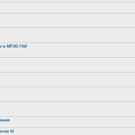
ии в МРЭО ГАИ
жения
чек III