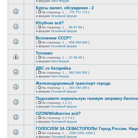
В
в форуме
Авто-Форум
непрочитанных
страницу
этой
сообщений.
Курсы валют, обсуждение - 2
теме
нет
[
На страницу:
1
…
770
771
772
]
новых
На
В
в форуме
Основной форум
непрочитанных
страницу
этой
сообщений.
Ютубчик всё?
теме
нет
[
На страницу:
1
…
86
87
88
]
новых
На
В
в форуме
Основной форум
непрочитанных
страницу
этой
сообщений.
Вспомним СССР?
теме
нет
[
На страницу:
1
…
958
959
960
]
новых
На
В
в форуме
Основной форум
непрочитанных
страницу
этой
сообщений.
Топливо
теме
нет
[
На страницу:
1
…
47
48
49
]
новых
На
В
в форуме
Авто-Форум
непрочитанных
страницу
этой
сообщений.
ДВС vs батарейка
теме
нет
[
На страницу:
1
…
563
564
565
]
новых
На
В
в форуме
Авто-Форум
непрочитанных
страницу
этой
сообщений.
Железнодорожный транспорт города
теме
нет
[
На страницу:
1
…
283
284
285
]
новых
На
В
в форуме
Основной форум
непрочитанных
страницу
этой
сообщений.
Подскажите нормальную газовую заправку баллон
теме
нет
[
На страницу:
1
2
3
]
новых
На
В
в форуме
Основной форум
непрочитанных
страницу
этой
сообщений.
OZON/Wildberries всё?
теме
нет
[
На страницу:
1
2
3
4
]
новых
На
В
в форуме
Основной форум
непрочитанных
страницу
этой
сообщений.
ГОЛОСУЕМ ЗА СЕВАСТОПОЛЬ! Город России. Нац
теме
нет
[
На страницу:
1
…
1090
1091
1092
]
новых
На
В
в форуме
Основной форум