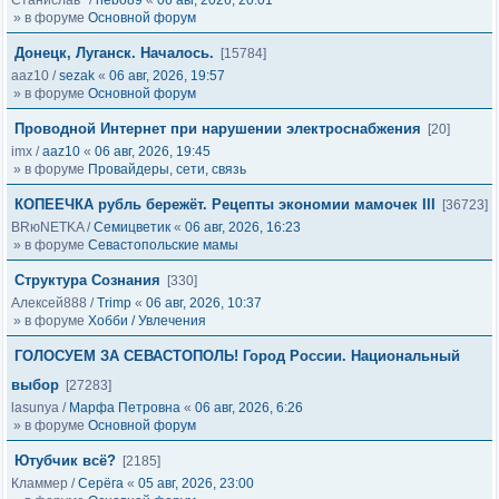
Станислав*
/
nebo89
«
06 авг, 2026, 20:01
» в форуме
Основной форум
Донецк, Луганск. Началось.
[15784]
aaz10
/
sezak
«
06 авг, 2026, 19:57
» в форуме
Основной форум
Проводной Интернет при нарушении электроснабжения
[20]
imx
/
aaz10
«
06 авг, 2026, 19:45
» в форуме
Провайдеры, сети, связь
КОПЕЕЧКА рубль бережёт. Рецепты экономии мамочек III
[36723]
BRюNETKA
/
Семицветик
«
06 авг, 2026, 16:23
» в форуме
Севастопольские мамы
Структура Сознания
[330]
Алексей888
/
Trimp
«
06 авг, 2026, 10:37
» в форуме
Хобби / Увлечения
ГОЛОСУЕМ ЗА СЕВАСТОПОЛЬ! Город России. Национальный
выбор
[27283]
lasunya
/
Марфа Петровна
«
06 авг, 2026, 6:26
» в форуме
Основной форум
Ютубчик всё?
[2185]
Кламмер
/
Серёга
«
05 авг, 2026, 23:00