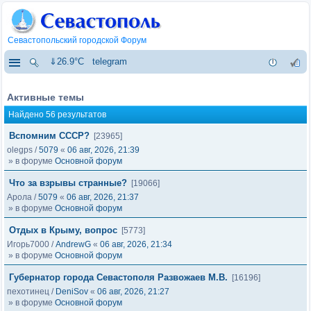
Севастопольский городской Форум
⇓26.9°C
telegram
Активные темы
Найдено 56 результатов
Вспомним СССР?
[23965]
olegps
/
5079
«
06 авг, 2026, 21:39
» в форуме
Основной форум
Что за взрывы странные?
[19066]
Арола
/
5079
«
06 авг, 2026, 21:37
» в форуме
Основной форум
Отдых в Крыму, вопрос
[5773]
Игорь7000
/
AndrewG
«
06 авг, 2026, 21:34
» в форуме
Основной форум
Губернатор города Севастополя Развожаев М.В.
[16196]
пехотинец
/
DeniSov
«
06 авг, 2026, 21:27
» в форуме
Основной форум