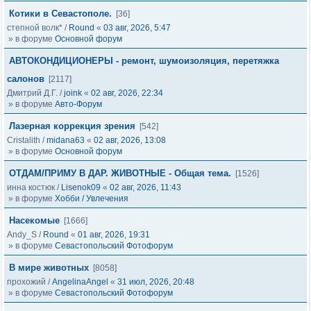
Котики в Севастополе.
[36]
степной волк*
/
Round
«
03 авг, 2026, 5:47
» в форуме
Основной форум
АВТОКОНДИЦИОНЕРЫ - ремонт, шумоизоляция, перетяжка
салонов
[2117]
Дмитрий Д.Г.
/
joink
«
02 авг, 2026, 22:34
» в форуме
Авто-Форум
Лазерная коррекция зрения
[542]
Cristalith
/
midana63
«
02 авг, 2026, 13:08
» в форуме
Основной форум
ОТДАМ/ПРИМУ В ДАР. ЖИВОТНЫЕ - Общая тема.
[1526]
инна костюк
/
Lisenok09
«
02 авг, 2026, 11:43
» в форуме
Хобби / Увлечения
Насекомые
[1666]
Andy_S
/
Round
«
01 авг, 2026, 19:31
» в форуме
Севастопольский Фотофорум
В мире животных
[8058]
прохожий
/
AngelinaAngel
«
31 июл, 2026, 20:48
» в форуме
Севастопольский Фотофорум