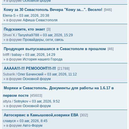
» в форуме
Основной форум
Кому за 30 Севастополь Вечера "Кому за...". Весело!
[946]
Elena-S
«
03 авг, 2026, 20:38
» в форуме
Афиша Севастополя
Подскажите, кто знает
[3]
Shvei`K
/
Tanysha9788
«
03 авг, 2026, 15:29
» в форуме
Провайдеры, сети, связь
Продукция выпускавшаяся в Севастополе в прошлом
[46]
bitfff
/
babay
«
03 авг, 2026, 14:29
» в форуме
История нашего Города
ААААА!!!-!!! РЕМОООНТ!!!-!!!
[21788]
Subarik
/
Олег Бачинский
«
03 авг, 2026, 11:12
» в форуме
Основной форум
Моряки и Севастополь. Документы для работы на 1.6.17 в
первом посте
[45603]
attyla
/
Sotnykov
«
03 авг, 2026, 9:52
» в форуме
Основной форум
Автосервис в Камышовой,коврики ЕВА
[302]
славуся
«
03 авг, 2026, 8:45
» в форуме
Авто-Форум