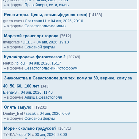
едимс2605
/
pav
«
04 авг, 2026, 22:03
» в форуме
Провайдеры, сети, связь
Репетиторы. Цены, отзывы[единая тема]
[14138]
green eyes
/
Светлана Н.
«
04 авг, 2026, 20:10
» в форуме
Севастопольские мамы
Морской транспорт города
[7612]
invigorate
/
DEEL
«
04 авг, 2026, 19:18
» в форуме
Основной форум
Купля/продажа фотожелезок 2
[20749]
NeKto
/
bijou
«
04 авг, 2026, 15:17
» в форуме
Севастопольский Фотофорум
Знакомства в Севастополе для тех, кому за 30, вернее, кому за
40, 50, 60...100 лет
[343]
Elena-S
«
04 авг, 2026, 11:46
» в форуме
Афиша Севастополя
Опять задуло!
[19232]
Dmitriy_BEl
/
sezak
«
04 авг, 2026, 0:09
» в форуме
Основной форум
Море - сколько градусов?
[16471]
TY4KA
/
черрТЯ
«
03 авг, 2026, 23:00