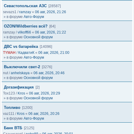
Севастопольская АЗС
[28587]
sevazs1
/
ramzay
«
06 авг, 2026, 21:26
» в форуме
Авто-Форум
OZON/Wildberries всё?
[64]
ramzay
/
vilkoff66
«
06 авг, 2026, 21:22
» в форуме
Основной форум
ДВС vs батарейка
[14096]
TYMAH
/
КадватиК
«
06 авг, 2026, 21:00
» в форуме
Авто-Форум
Выключили свет-2
[3276]
nut
/
anhelskaya
«
06 авг, 2026, 20:46
» в форуме
Основной форум
Догазификация
[2]
Tox123
/
Kros
«
06 авг, 2026, 20:29
» в форуме
Основной форум
Топливо
[1200]
vaz111
/
Kros
«
06 авг, 2026, 20:26
» в форуме
Авто-Форум
Банк ВТБ
[2125]