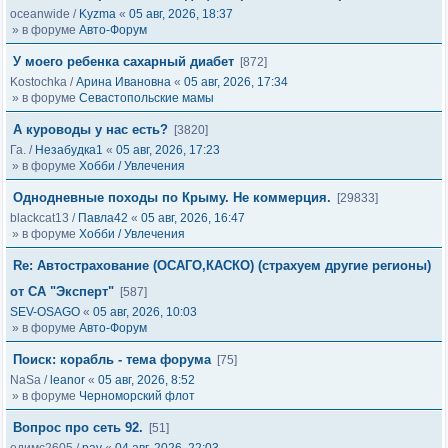
oceanwide
/
Kyzma
«
05 авг, 2026, 18:37
» в форуме
Авто-Форум
У моего ребенка сахарный диабет
[872]
Kostochka
/
Арина Ивановна
«
05 авг, 2026, 17:34
» в форуме
Севастопольские мамы
А куроводы у нас есть?
[3820]
Га.
/
Незабудка1
«
05 авг, 2026, 17:23
» в форуме
Хобби / Увлечения
Однодневные походы по Крыму. Не коммерция.
[29833]
blackcat13
/
Павла42
«
05 авг, 2026, 16:47
» в форуме
Хобби / Увлечения
Re: Автострахование (ОСАГО,КАСКО) (страхуем другие регионы)
от СА "Эксперт"
[587]
SEV-OSAGO
«
05 авг, 2026, 10:03
» в форуме
Авто-Форум
Поиск: корабль - тема форума
[75]
NaSa
/
leanor
«
05 авг, 2026, 8:52
» в форуме
Черноморский флот
Вопрос про сеть 92.
[51]