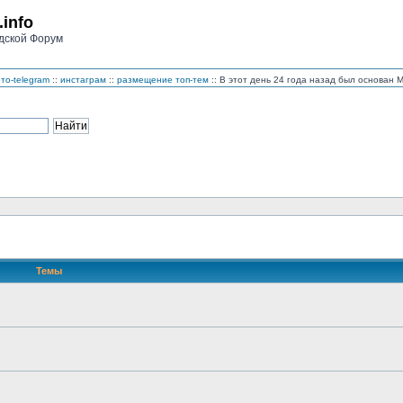
.info
дской Форум
то-telegram
::
инстаграм
::
размещение топ-тем
:: В этот день 24 года назад был основан
Темы