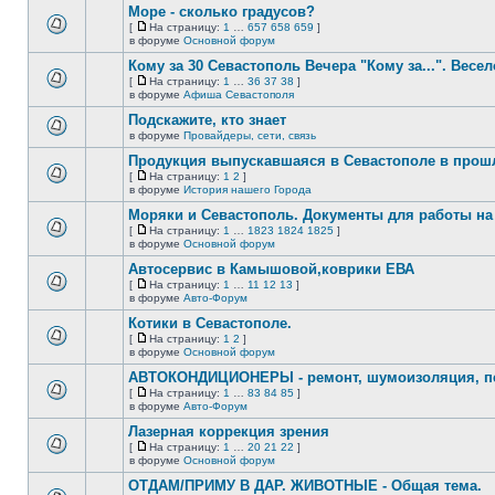
сообщений.
Море - сколько градусов?
теме
нет
[
На страницу:
1
…
657
658
659
]
новых
На
В
в форуме
Основной форум
непрочитанных
страницу
этой
сообщений.
Кому за 30 Севастополь Вечера "Кому за...". Весел
теме
нет
[
На страницу:
1
…
36
37
38
]
новых
На
В
в форуме
Афиша Севастополя
непрочитанных
страницу
этой
сообщений.
Подскажите, кто знает
теме
нет
в форуме
Провайдеры, сети, связь
В
новых
этой
непрочитанных
Продукция выпускавшаяся в Севастополе в про
теме
сообщений.
[
На страницу:
1
2
]
нет
На
В
в форуме
История нашего Города
новых
страницу
этой
непрочитанных
Моряки и Севастополь. Документы для работы на 
теме
сообщений.
нет
[
На страницу:
1
…
1823
1824
1825
]
новых
На
В
в форуме
Основной форум
непрочитанных
страницу
этой
сообщений.
Автосервис в Камышовой,коврики ЕВА
теме
нет
[
На страницу:
1
…
11
12
13
]
новых
На
В
в форуме
Авто-Форум
непрочитанных
страницу
этой
сообщений.
Котики в Севастополе.
теме
нет
[
На страницу:
1
2
]
новых
На
В
в форуме
Основной форум
непрочитанных
страницу
этой
сообщений.
АВТОКОНДИЦИОНЕРЫ - ремонт, шумоизоляция, пе
теме
нет
[
На страницу:
1
…
83
84
85
]
новых
На
В
в форуме
Авто-Форум
непрочитанных
страницу
этой
сообщений.
Лазерная коррекция зрения
теме
нет
[
На страницу:
1
…
20
21
22
]
новых
На
В
в форуме
Основной форум
непрочитанных
страницу
этой
сообщений.
ОТДАМ/ПРИМУ В ДАР. ЖИВОТНЫЕ - Общая тема.
теме