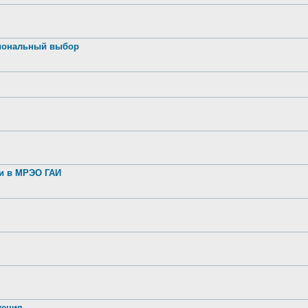
иональный выбор
ии в МРЭО ГАИ
жения