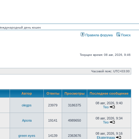
 Международный день кошек
Правила форума
Поиск
Текущее время: 08 авг, 2026, 9:46
Часовой пояс:
UTC+03:00
Автор
Ответы
Просмотры
Последнее сообщение
08 авг, 2026, 9:40
olegps
23979
3186375
Тео
Перейти
к
последнему
08 авг, 2026, 9:34
Арола
19141
4989650
сообщению
Тео
Перейти
к
последнему
08 авг, 2026, 9:16
green eyes
14139
2363676
сообщению
Ekaterinaaa