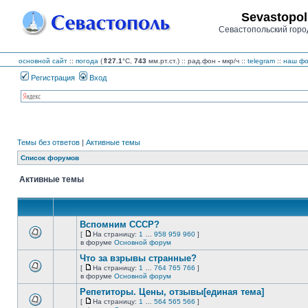
Sevastopol
Севастопольский горо
основной сайт
::
погода
(
⇑27.1
°C,
743
мм.рт.ст.) :: рад.фон
-
мкр/ч
::
telegram
::
наш фо
Регистрация
Вход
Темы без ответов
|
Активные темы
Список форумов
Активные темы
Вспомним СССР?
[
На страницу:
1
…
958
959
960
]
На
В
в форуме
Основной форум
страницу
этой
Что за взрывы странные?
теме
нет
[
На страницу:
1
…
764
765
766
]
новых
На
В
в форуме
Основной форум
непрочитанных
страницу
этой
сообщений.
Репетиторы. Цены, отзывы[единая тема]
теме
нет
[
На страницу:
1
…
564
565
566
]
новых
На