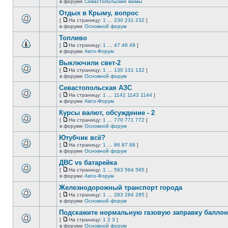
В
в форуме
Севастопольские мамы
непрочитанных
страницу
этой
сообщений.
Отдых в Крыму, вопрос
теме
нет
[
На страницу:
1
…
230
231
232
]
новых
На
В
в форуме
Основной форум
непрочитанных
страницу
этой
сообщений.
Топливо
теме
нет
[
На страницу:
1
…
47
48
49
]
новых
На
В
в форуме
Авто-Форум
непрочитанных
страницу
этой
сообщений.
Выключили свет-2
теме
нет
[
На страницу:
1
…
130
131
132
]
новых
На
В
в форуме
Основной форум
непрочитанных
страницу
этой
сообщений.
Севастопольская АЗС
теме
нет
[
На страницу:
1
…
1142
1143
1144
]
новых
На
В
в форуме
Авто-Форум
непрочитанных
страницу
этой
сообщений.
Курсы валют, обсуждение - 2
теме
нет
[
На страницу:
1
…
770
771
772
]
новых
На
В
в форуме
Основной форум
непрочитанных
страницу
этой
сообщений.
Ютубчик всё?
теме
нет
[
На страницу:
1
…
86
87
88
]
новых
На
В
в форуме
Основной форум
непрочитанных
страницу
этой
сообщений.
ДВС vs батарейка
теме
нет
[
На страницу:
1
…
563
564
565
]
новых
На
В
в форуме
Авто-Форум
непрочитанных
страницу
этой
сообщений.
Железнодорожный транспорт города
теме
нет
[
На страницу:
1
…
283
284
285
]
новых
На
В
в форуме
Основной форум
непрочитанных
страницу
этой
сообщений.
Подскажите нормальную газовую заправку баллон
теме
нет
[
На страницу:
1
2
3
]
новых
На
В
в форуме
Основной форум