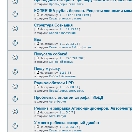
нет
в форуме
Провайдеры, сети, связь
В
новых
этой
непрочитанных
КОПЕЕЧКА рубль бережёт. Рецепты экономии мамо
теме
сообщений.
[
На страницу:
1
…
1467
1468
1469
]
нет
На
В
в форуме
Севастопольские мамы
новых
страницу
этой
непрочитанных
Структура Сознания
теме
сообщений.
нет
[
На страницу:
1
…
12
13
14
]
новых
На
В
в форуме
Хобби / Увлечения
непрочитанных
страницу
этой
сообщений.
Еда
теме
нет
[
На страницу:
1
…
22
23
24
]
новых
На
В
в форуме
Севастопольский Фотофорум
непрочитанных
страницу
этой
сообщений.
Покусала собака!
теме
нет
[
На страницу:
1
…
790
791
792
]
новых
На
В
в форуме
Основной форум
непрочитанных
страницу
этой
сообщений.
Пишу музыку.
теме
нет
[
На страницу:
1
2
3
4
]
новых
На
В
в форуме
Хобби / Увлечения
непрочитанных
страницу
этой
сообщений.
Радиолюбители LPD
теме
нет
[
На страницу:
1
…
79
80
81
]
новых
На
В
в форуме
Провайдеры, сети, связь
непрочитанных
страницу
этой
сообщений.
Проблема с оплатой штрафа ГИБДД
теме
нет
в форуме
Авто-Форум
В
новых
этой
непрочитанных
Ремонт и заправка Атокондиционеров, Автоэлект
теме
сообщений.
[
На страницу:
1
…
5
6
7
]
нет
На
В
в форуме
Авто-Форум
новых
страницу
этой
непрочитанных
У моего ребенка сахарный диабет
теме
сообщений.
нет
[
На страницу:
1
…
33
34
35
]
новых
На
В
в форуме
Севастопольские мамы