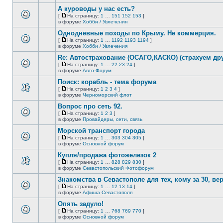
непрочитанных
страницу
этой
сообщений.
А куроводы у нас есть?
теме
нет
[
На страницу:
1
…
151
152
153
]
новых
На
В
в форуме
Хобби / Увлечения
непрочитанных
страницу
этой
сообщений.
Однодневные походы по Крыму. Не коммерция.
теме
нет
[
На страницу:
1
…
1192
1193
1194
]
новых
На
В
в форуме
Хобби / Увлечения
непрочитанных
страницу
этой
сообщений.
Re: Автострахование (ОСАГО,КАСКО) (страхуем дру
теме
нет
[
На страницу:
1
…
22
23
24
]
новых
На
В
в форуме
Авто-Форум
непрочитанных
страницу
этой
сообщений.
Поиск: корабль - тема форума
теме
нет
[
На страницу:
1
2
3
4
]
новых
На
В
в форуме
Черноморский флот
непрочитанных
страницу
этой
сообщений.
Вопрос про сеть 92.
теме
нет
[
На страницу:
1
2
3
]
новых
На
В
в форуме
Провайдеры, сети, связь
непрочитанных
страницу
этой
сообщений.
Морской транспорт города
теме
нет
[
На страницу:
1
…
303
304
305
]
новых
На
В
в форуме
Основной форум
непрочитанных
страницу
этой
сообщений.
Купля/продажа фотожелезок 2
теме
нет
[
На страницу:
1
…
828
829
830
]
новых
На
В
в форуме
Севастопольский Фотофорум
непрочитанных
страницу
этой
сообщений.
Знакомства в Севастополе для тех, кому за 30, верне
теме
нет
[
На страницу:
1
…
12
13
14
]
новых
На
В
в форуме
Афиша Севастополя
непрочитанных
страницу
этой
сообщений.
Опять задуло!
теме
нет
[
На страницу:
1
…
768
769
770
]
новых
На
В
в форуме
Основной форум
непрочитанных
страницу
этой