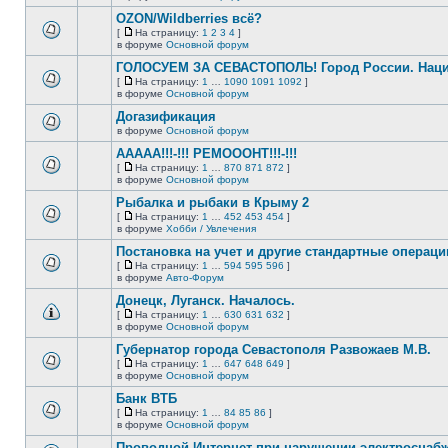
непрочитанных
страницу
этой
сообщений.
OZON/Wildberries всё?
теме
нет
[
На страницу:
1
2
3
4
]
новых
На
В
в форуме
Основной форум
непрочитанных
страницу
этой
сообщений.
ГОЛОСУЕМ ЗА СЕВАСТОПОЛЬ! Город России. Нац
теме
нет
[
На страницу:
1
…
1090
1091
1092
]
новых
На
В
в форуме
Основной форум
непрочитанных
страницу
этой
сообщений.
Догазификация
теме
нет
в форуме
Основной форум
В
новых
этой
непрочитанных
ААААА!!!-!!! РЕМОООНТ!!!-!!!
теме
сообщений.
[
На страницу:
1
…
870
871
872
]
нет
На
В
в форуме
Основной форум
новых
страницу
этой
непрочитанных
Рыбалка и рыбаки в Крыму 2
теме
сообщений.
нет
[
На страницу:
1
…
452
453
454
]
новых
На
В
в форуме
Хобби / Увлечения
непрочитанных
страницу
этой
сообщений.
Постановка на учет и другие стандартные операц
теме
нет
[
На страницу:
1
…
594
595
596
]
новых
На
В
в форуме
Авто-Форум
непрочитанных
страницу
этой
сообщений.
Донецк, Луганск. Началось.
теме
нет
[
На страницу:
1
…
630
631
632
]
новых
На
В
в форуме
Основной форум
непрочитанных
страницу
этой
сообщений.
Губернатор города Севастополя Развожаев М.В.
теме
нет
[
На страницу:
1
…
647
648
649
]
новых
На
В
в форуме
Основной форум
непрочитанных
страницу
этой
сообщений.
Банк ВТБ
теме
нет
[
На страницу:
1
…
84
85
86
]
новых
На
В
в форуме
Основной форум
непрочитанных
страницу
этой
сообщений.
Проводной Интернет при нарушении электроснаб
теме