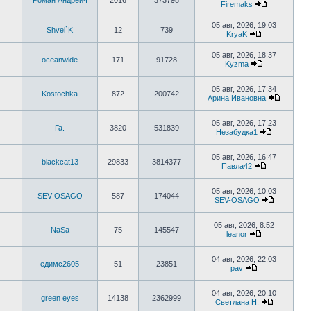
Роман Андреич
2016
373798
сообщению
Firemaks
Перейти
к
05 авг, 2026, 19:03
последнему
Shvei`K
12
739
KryaK
сообщению
Перейти
к
05 авг, 2026, 18:37
последнему
oceanwide
171
91728
Kyzma
сообщению
Перейти
к
последнему
05 авг, 2026, 17:34
Kostochka
872
200742
сообщению
Арина Ивановна
Перейти
к
последн
05 авг, 2026, 17:23
Га.
3820
531839
сообще
Незабудка1
Перейти
к
последнем
05 авг, 2026, 16:47
blackcat13
29833
3814377
сообщени
Павла42
Перейти
к
последнему
05 авг, 2026, 10:03
SEV-OSAGO
587
174044
сообщению
SEV-OSAGO
Перейти
к
последне
05 авг, 2026, 8:52
NaSa
75
145547
сообщени
leanor
Перейти
к
последнему
04 авг, 2026, 22:03
едимс2605
51
23851
сообщению
pav
Перейти
к
последнему
04 авг, 2026, 20:10
green eyes
14138
2362999
сообщению
Светлана Н.
Перейти