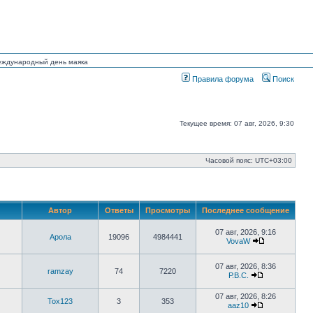
Международный день маяка
Правила форума
Поиск
Текущее время: 07 авг, 2026, 9:30
Часовой пояс:
UTC+03:00
Автор
Ответы
Просмотры
Последнее сообщение
07 авг, 2026, 9:16
Арола
19096
4984441
VovaW
Перейти
к
последнему
07 авг, 2026, 8:36
ramzay
74
7220
сообщению
Р.В.С.
Перейти
к
07 авг, 2026, 8:26
последнему
Tox123
3
353
aaz10
сообщению
Перейти