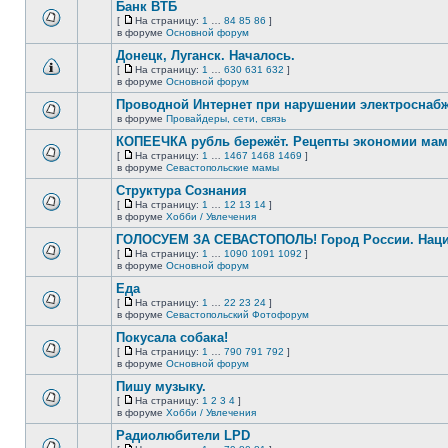
сообщений.
Банк ВТБ
теме
нет
[
На страницу:
1
…
84
85
86
]
новых
На
В
в форуме
Основной форум
непрочитанных
страницу
этой
сообщений.
Донецк, Луганск. Началось.
теме
нет
[
На страницу:
1
…
630
631
632
]
новых
На
В
в форуме
Основной форум
непрочитанных
страницу
этой
сообщений.
Проводной Интернет при нарушении электроснаб
теме
нет
в форуме
Провайдеры, сети, связь
В
новых
этой
непрочитанных
КОПЕЕЧКА рубль бережёт. Рецепты экономии мамо
теме
сообщений.
[
На страницу:
1
…
1467
1468
1469
]
нет
На
В
в форуме
Севастопольские мамы
новых
страницу
этой
непрочитанных
Структура Сознания
теме
сообщений.
нет
[
На страницу:
1
…
12
13
14
]
новых
На
В
в форуме
Хобби / Увлечения
непрочитанных
страницу
этой
сообщений.
ГОЛОСУЕМ ЗА СЕВАСТОПОЛЬ! Город России. Нац
теме
нет
[
На страницу:
1
…
1090
1091
1092
]
новых
На
В
в форуме
Основной форум
непрочитанных
страницу
этой
сообщений.
Еда
теме
нет
[
На страницу:
1
…
22
23
24
]
новых
На
В
в форуме
Севастопольский Фотофорум
непрочитанных
страницу
этой
сообщений.
Покусала собака!
теме
нет
[
На страницу:
1
…
790
791
792
]
новых
На
В
в форуме
Основной форум
непрочитанных
страницу
этой
сообщений.
Пишу музыку.
теме
нет
[
На страницу:
1
2
3
4
]
новых
На
В
в форуме
Хобби / Увлечения
непрочитанных
страницу
этой
сообщений.
Радиолюбители LPD
теме
нет