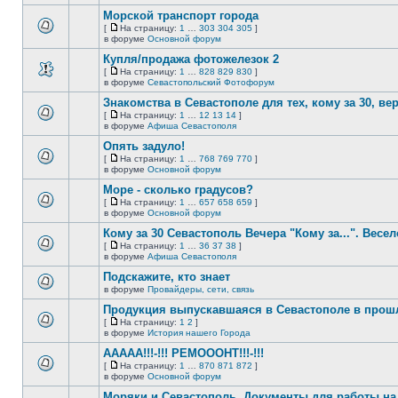
непрочитанных
страницу
этой
сообщений.
Морской транспорт города
теме
нет
[
На страницу:
1
…
303
304
305
]
новых
На
В
в форуме
Основной форум
непрочитанных
страницу
этой
сообщений.
Купля/продажа фотожелезок 2
теме
нет
[
На страницу:
1
…
828
829
830
]
новых
На
В
в форуме
Севастопольский Фотофорум
непрочитанных
страницу
этой
сообщений.
Знакомства в Севастополе для тех, кому за 30, верне
теме
нет
[
На страницу:
1
…
12
13
14
]
новых
На
В
в форуме
Афиша Севастополя
непрочитанных
страницу
этой
сообщений.
Опять задуло!
теме
нет
[
На страницу:
1
…
768
769
770
]
новых
На
В
в форуме
Основной форум
непрочитанных
страницу
этой
сообщений.
Море - сколько градусов?
теме
нет
[
На страницу:
1
…
657
658
659
]
новых
На
В
в форуме
Основной форум
непрочитанных
страницу
этой
сообщений.
Кому за 30 Севастополь Вечера "Кому за...". Весел
теме
нет
[
На страницу:
1
…
36
37
38
]
новых
На
В
в форуме
Афиша Севастополя
непрочитанных
страницу
этой
сообщений.
Подскажите, кто знает
теме
нет
в форуме
Провайдеры, сети, связь
В
новых
этой
непрочитанных
Продукция выпускавшаяся в Севастополе в про
теме
сообщений.
[
На страницу:
1
2
]
нет
На
В
в форуме
История нашего Города
новых
страницу
этой
непрочитанных
ААААА!!!-!!! РЕМОООНТ!!!-!!!
теме
сообщений.
нет
[
На страницу:
1
…
870
871
872
]
новых
На
В
в форуме
Основной форум
непрочитанных
страницу
этой
сообщений.
Моряки и Севастополь. Документы для работы на 
теме