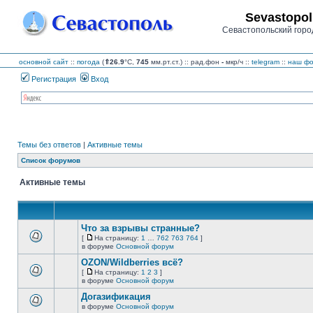
Sevastopol
Севастопольский горо
основной сайт
::
погода
(
⇑26.9
°C,
745
мм.рт.ст.) :: рад.фон
-
мкр/ч
::
telegram
::
наш фо
Регистрация
Вход
Темы без ответов
|
Активные темы
Список форумов
Активные темы
Что за взрывы странные?
[
На страницу:
1
…
762
763
764
]
На
В
в форуме
Основной форум
страницу
этой
OZON/Wildberries всё?
теме
нет
[
На страницу:
1
2
3
]
новых
На
В
в форуме
Основной форум
непрочитанных
страницу
этой
сообщений.
Догазификация
теме
нет
в форуме
Основной форум
В
новых