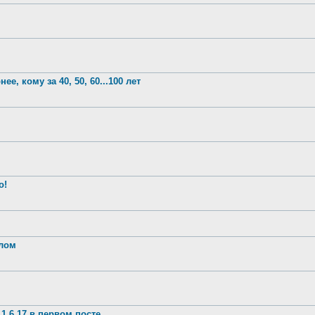
е, кому за 40, 50, 60...100 лет
о!
шлом
1.6.17 в первом посте