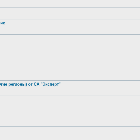
рик
гие регионы) от СА "Эксперт"