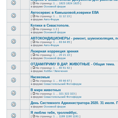
нет
[
На страницу:
1
…
1823
1824
1825
]
новых
На
В
в форуме
Основной форум
непрочитанных
страницу
этой
сообщений.
Автосервис в Камышовой,коврики ЕВА
теме
нет
[
На страницу:
1
…
11
12
13
]
новых
На
В
в форуме
Авто-Форум
непрочитанных
страницу
этой
сообщений.
Котики в Севастополе.
теме
нет
[
На страницу:
1
2
]
новых
На
В
в форуме
Основной форум
непрочитанных
страницу
этой
сообщений.
АВТОКОНДИЦИОНЕРЫ - ремонт, шумоизоляция, пе
теме
нет
[
На страницу:
1
…
83
84
85
]
новых
На
В
в форуме
Авто-Форум
непрочитанных
страницу
этой
сообщений.
Лазерная коррекция зрения
теме
нет
[
На страницу:
1
…
20
21
22
]
новых
На
В
в форуме
Основной форум
непрочитанных
страницу
этой
сообщений.
ОТДАМ/ПРИМУ В ДАР. ЖИВОТНЫЕ - Общая тема.
теме
нет
[
На страницу:
1
…
60
61
62
]
новых
На
В
в форуме
Хобби / Увлечения
непрочитанных
страницу
этой
сообщений.
Насекомые
теме
нет
[
На страницу:
1
…
65
66
67
]
новых
На
В
в форуме
Севастопольский Фотофорум
непрочитанных
страницу
этой
сообщений.
В мире животных
теме
нет
[
На страницу:
1
…
321
322
323
]
новых
На
В
в форуме
Севастопольский Фотофорум
непрочитанных
страницу
этой
сообщений.
День Системного Администратора 2020. 31 июля.
теме
нет
в форуме
Основной форум
В
новых
этой
непрочитанных
Я люблю тебя, троллейбус.
теме
сообщений.
[
На страницу:
1
…
1189
1190
1191
]
нет