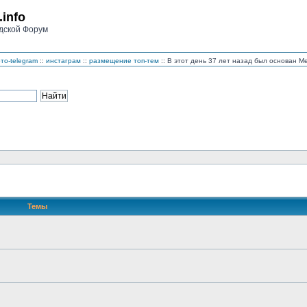
.info
дской Форум
то-telegram
::
инстаграм
::
размещение топ-тем
:: В этот день 37 лет назад был основан 
Темы