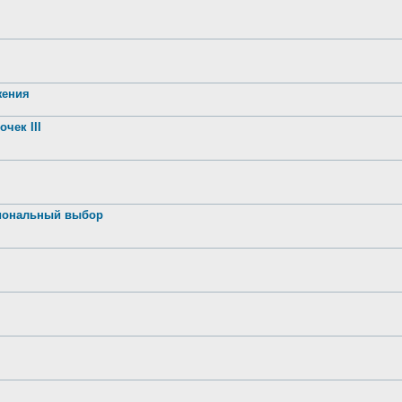
жения
чек III
иональный выбор