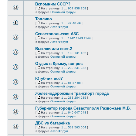
этой
непрочитанных
Вспомним СССР?
теме
сообщений.
[
На страницу:
1
…
957
958
959
]
нет
На
В
в форуме
Основной форум
новых
страницу
этой
непрочитанных
Топливо
теме
сообщений.
нет
[
На страницу:
1
…
47
48
49
]
новых
На
В
в форуме
Авто-Форум
непрочитанных
страницу
этой
сообщений.
Севастопольская АЗС
теме
нет
[
На страницу:
1
…
1142
1143
1144
]
новых
На
В
в форуме
Авто-Форум
непрочитанных
страницу
этой
сообщений.
Выключили свет-2
теме
нет
[
На страницу:
1
…
130
131
132
]
новых
На
В
в форуме
Основной форум
непрочитанных
страницу
этой
сообщений.
Отдых в Крыму, вопрос
теме
нет
[
На страницу:
1
…
230
231
232
]
новых
На
В
в форуме
Основной форум
непрочитанных
страницу
этой
сообщений.
Ютубчик всё?
теме
нет
[
На страницу:
1
…
86
87
88
]
новых
На
В
в форуме
Основной форум
непрочитанных
страницу
этой
сообщений.
Железнодорожный транспорт города
теме
нет
[
На страницу:
1
…
283
284
285
]
новых
На
В
в форуме
Основной форум
непрочитанных
страницу
этой
сообщений.
Губернатор города Севастополя Развожаев М.В.
теме
нет
[
На страницу:
1
…
646
647
648
]
новых
На
В
в форуме
Основной форум
непрочитанных
страницу
этой
сообщений.
ДВС vs батарейка
теме
нет
[
На страницу:
1
…
562
563
564
]
новых
На
В
в форуме
Авто-Форум
непрочитанных
страницу
этой