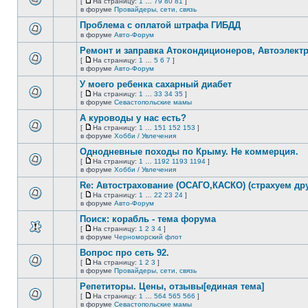
[
На страницу:
1
…
79
80
81
]
новых
На
В
в форуме
Провайдеры, сети, связь
непрочитанных
страницу
этой
сообщений.
Проблема с оплатой штрафа ГИБДД
теме
нет
в форуме
Авто-Форум
В
новых
этой
непрочитанных
Ремонт и заправка Атокондиционеров, Автоэлект
теме
сообщений.
[
На страницу:
1
…
5
6
7
]
нет
На
В
в форуме
Авто-Форум
новых
страницу
этой
непрочитанных
У моего ребенка сахарный диабет
теме
сообщений.
нет
[
На страницу:
1
…
33
34
35
]
новых
На
В
в форуме
Севастопольские мамы
непрочитанных
страницу
этой
сообщений.
А куроводы у нас есть?
теме
нет
[
На страницу:
1
…
151
152
153
]
новых
На
В
в форуме
Хобби / Увлечения
непрочитанных
страницу
этой
сообщений.
Однодневные походы по Крыму. Не коммерция.
теме
нет
[
На страницу:
1
…
1192
1193
1194
]
новых
На
В
в форуме
Хобби / Увлечения
непрочитанных
страницу
этой
сообщений.
Re: Автострахование (ОСАГО,КАСКО) (страхуем дру
теме
нет
[
На страницу:
1
…
22
23
24
]
новых
На
В
в форуме
Авто-Форум
непрочитанных
страницу
этой
сообщений.
Поиск: корабль - тема форума
теме
нет
[
На страницу:
1
2
3
4
]
новых
На
В
в форуме
Черноморский флот
непрочитанных
страницу
этой
сообщений.
Вопрос про сеть 92.
теме
нет
[
На страницу:
1
2
3
]
новых
На
В
в форуме
Провайдеры, сети, связь
непрочитанных
страницу
этой
сообщений.
Репетиторы. Цены, отзывы[единая тема]
теме
нет
[
На страницу:
1
…
564
565
566
]
новых
На
В
в форуме
Севастопольские мамы