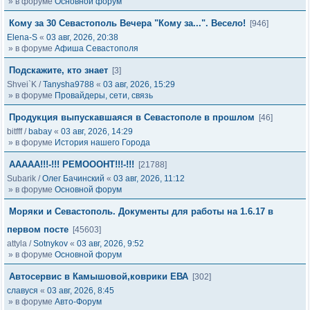
» в форуме
Основной форум
Кому за 30 Севастополь Вечера "Кому за...". Весело!
[946]
Elena-S
«
03 авг, 2026, 20:38
» в форуме
Афиша Севастополя
Подскажите, кто знает
[3]
Shvei`K
/
Tanysha9788
«
03 авг, 2026, 15:29
» в форуме
Провайдеры, сети, связь
Продукция выпускавшаяся в Севастополе в прошлом
[46]
bitfff
/
babay
«
03 авг, 2026, 14:29
» в форуме
История нашего Города
ААААА!!!-!!! РЕМОООНТ!!!-!!!
[21788]
Subarik
/
Олег Бачинский
«
03 авг, 2026, 11:12
» в форуме
Основной форум
Моряки и Севастополь. Документы для работы на 1.6.17 в
первом посте
[45603]
attyla
/
Sotnykov
«
03 авг, 2026, 9:52
» в форуме
Основной форум
Автосервис в Камышовой,коврики ЕВА
[302]
славуся
«
03 авг, 2026, 8:45
» в форуме
Авто-Форум