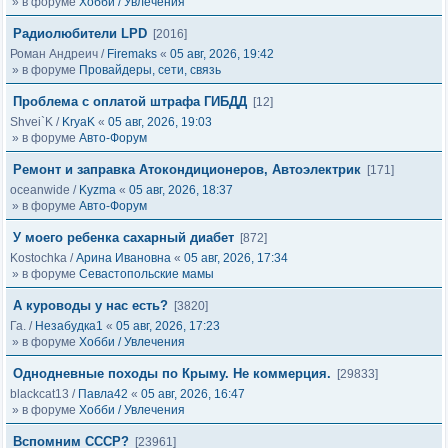
» в форуме
Хобби / Увлечения
Радиолюбители LPD
[2016]
Роман Андреич
/
Firemaks
«
05 авг, 2026, 19:42
» в форуме
Провайдеры, сети, связь
Проблема с оплатой штрафа ГИБДД
[12]
Shvei`K
/
KryaK
«
05 авг, 2026, 19:03
» в форуме
Авто-Форум
Ремонт и заправка Атокондиционеров, Автоэлектрик
[171]
oceanwide
/
Kyzma
«
05 авг, 2026, 18:37
» в форуме
Авто-Форум
У моего ребенка сахарный диабет
[872]
Kostochka
/
Арина Ивановна
«
05 авг, 2026, 17:34
» в форуме
Севастопольские мамы
А куроводы у нас есть?
[3820]
Га.
/
Незабудка1
«
05 авг, 2026, 17:23
» в форуме
Хобби / Увлечения
Однодневные походы по Крыму. Не коммерция.
[29833]
blackcat13
/
Павла42
«
05 авг, 2026, 16:47
» в форуме
Хобби / Увлечения
Вспомним СССР?
[23961]