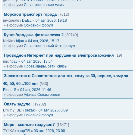
green eyes
/
Светлана Н.
«
04 авг, 2026, 20:10
» в форуме
Севастопольские мамы
Морской транспорт города
[7612]
invigorate
/
DEEL
«
04 авг, 2026, 19:18
» в форуме
Основной форум
Купля/продажа фотожелезок 2
[20749]
NeKto
/
bijou
«
04 авг, 2026, 15:17
» в форуме
Севастопольский Фотофорум
Проводной Интернет при нарушении электроснабжения
[19]
imx
/
pav
«
04 авг, 2026, 13:54
» в форуме
Провайдеры, сети, связь
Знакомства в Севастополе для тех, кому за 30, вернее, кому за
40, 50, 60...100 лет
[343]
Elena-S
«
04 авг, 2026, 11:46
» в форуме
Афиша Севастополя
Опять задуло!
[19232]
Dmitriy_BEl
/
sezak
«
04 авг, 2026, 0:09
» в форуме
Основной форум
Море - сколько градусов?
[16471]
TY4KA
/
черрТЯ
«
03 авг, 2026, 23:00