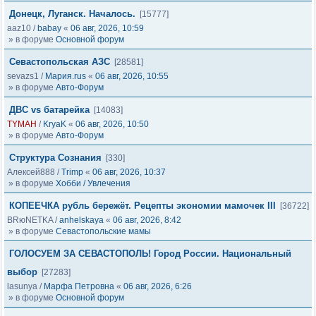
Донецк, Луганск. Началось.
[15777]
aaz10
/
babay
«
06 авг, 2026, 10:59
» в форуме
Основной форум
Севастопольская АЗС
[28581]
sevazs1
/
Мария.rus
«
06 авг, 2026, 10:55
» в форуме
Авто-Форум
ДВС vs батарейка
[14083]
TYMAH
/
KryaK
«
06 авг, 2026, 10:50
» в форуме
Авто-Форум
Структура Сознания
[330]
Алексей888
/
Trimp
«
06 авг, 2026, 10:37
» в форуме
Хобби / Увлечения
КОПЕЕЧКА рубль бережёт. Рецепты экономии мамочек III
[36722]
BRюNETKA
/
anhelskaya
«
06 авг, 2026, 8:42
» в форуме
Севастопольские мамы
ГОЛОСУЕМ ЗА СЕВАСТОПОЛЬ! Город России. Национальный
выбор
[27283]
lasunya
/
Марфа Петровна
«
06 авг, 2026, 6:26
» в форуме
Основной форум