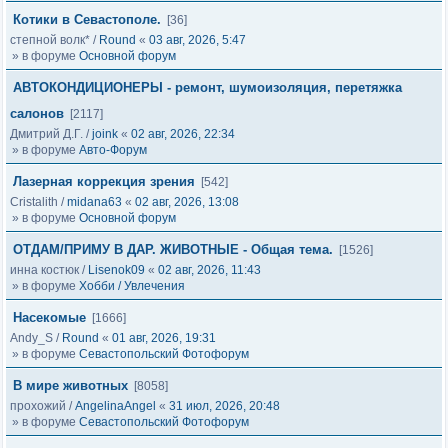
Котики в Севастополе.
[36]
степной волк*
/
Round
«
03 авг, 2026, 5:47
» в форуме
Основной форум
АВТОКОНДИЦИОНЕРЫ - ремонт, шумоизоляция, перетяжка
салонов
[2117]
Дмитрий Д.Г.
/
joink
«
02 авг, 2026, 22:34
» в форуме
Авто-Форум
Лазерная коррекция зрения
[542]
Cristalith
/
midana63
«
02 авг, 2026, 13:08
» в форуме
Основной форум
ОТДАМ/ПРИМУ В ДАР. ЖИВОТНЫЕ - Общая тема.
[1526]
инна костюк
/
Lisenok09
«
02 авг, 2026, 11:43
» в форуме
Хобби / Увлечения
Насекомые
[1666]
Andy_S
/
Round
«
01 авг, 2026, 19:31
» в форуме
Севастопольский Фотофорум
В мире животных
[8058]
прохожий
/
AngelinaAngel
«
31 июл, 2026, 20:48
» в форуме
Севастопольский Фотофорум