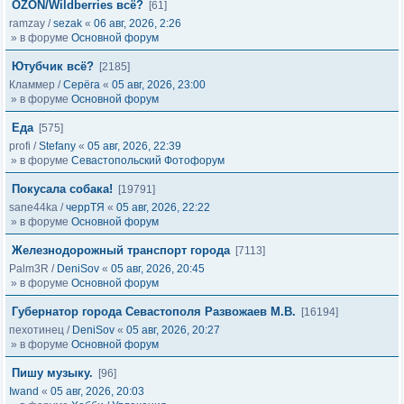
OZON/Wildberries всё?
[61]
ramzay
/
sezak
«
06 авг, 2026, 2:26
» в форуме
Основной форум
Ютубчик всё?
[2185]
Кламмер
/
Серёга
«
05 авг, 2026, 23:00
» в форуме
Основной форум
Еда
[575]
profi
/
Stefany
«
05 авг, 2026, 22:39
» в форуме
Севастопольский Фотофорум
Покусала собака!
[19791]
sane44ka
/
черрТЯ
«
05 авг, 2026, 22:22
» в форуме
Основной форум
Железнодорожный транспорт города
[7113]
Palm3R
/
DeniSov
«
05 авг, 2026, 20:45
» в форуме
Основной форум
Губернатор города Севастополя Развожаев М.В.
[16194]
пехотинец
/
DeniSov
«
05 авг, 2026, 20:27
» в форуме
Основной форум
Пишу музыку.
[96]
Iwand
«
05 авг, 2026, 20:03