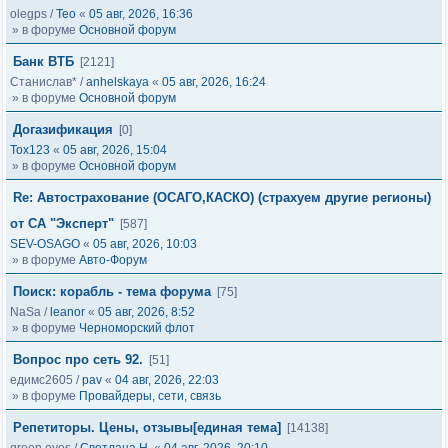
olegps
/
Тео
«
05 авг, 2026, 16:36
» в форуме
Основной форум
Банк ВТБ
[2121]
Станислав*
/
anhelskaya
«
05 авг, 2026, 16:24
» в форуме
Основной форум
Догазификация
[0]
Tox123
«
05 авг, 2026, 15:04
» в форуме
Основной форум
Re: Автострахование (ОСАГО,КАСКО) (страхуем другие регионы)
от СА "Эксперт"
[587]
SEV-OSAGO
«
05 авг, 2026, 10:03
» в форуме
Авто-Форум
Поиск: корабль - тема форума
[75]
NaSa
/
leanor
«
05 авг, 2026, 8:52
» в форуме
Черноморский флот
Вопрос про сеть 92.
[51]
едимс2605
/
pav
«
04 авг, 2026, 22:03
» в форуме
Провайдеры, сети, связь
Репетиторы. Цены, отзывы[единая тема]
[14138]