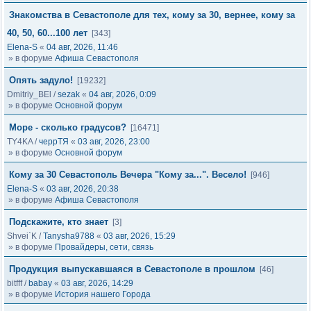
Знакомства в Севастополе для тех, кому за 30, вернее, кому за
40, 50, 60...100 лет
[343]
Elena-S
«
04 авг, 2026, 11:46
» в форуме
Афиша Севастополя
Опять задуло!
[19232]
Dmitriy_BEl
/
sezak
«
04 авг, 2026, 0:09
» в форуме
Основной форум
Море - сколько градусов?
[16471]
TY4KA
/
черрТЯ
«
03 авг, 2026, 23:00
» в форуме
Основной форум
Кому за 30 Севастополь Вечера "Кому за...". Весело!
[946]
Elena-S
«
03 авг, 2026, 20:38
» в форуме
Афиша Севастополя
Подскажите, кто знает
[3]
Shvei`K
/
Tanysha9788
«
03 авг, 2026, 15:29
» в форуме
Провайдеры, сети, связь
Продукция выпускавшаяся в Севастополе в прошлом
[46]
bitfff
/
babay
«
03 авг, 2026, 14:29
» в форуме
История нашего Города