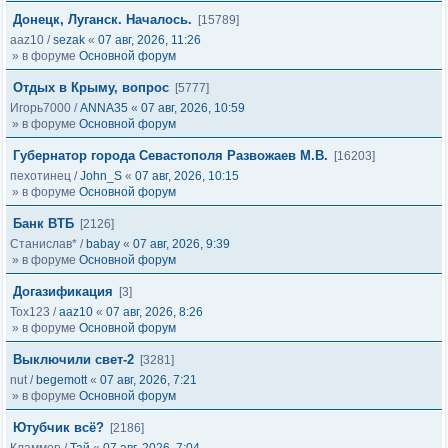
Донецк, Луганск. Началось.
[15789]
aaz10
/
sezak
«
07 авг, 2026, 11:26
» в форуме
Основной форум
Отдых в Крыму, вопрос
[5777]
Игорь7000
/
ANNA35
«
07 авг, 2026, 10:59
» в форуме
Основной форум
Губернатор города Севастополя Развожаев М.В.
[16203]
пехотинец
/
John_S
«
07 авг, 2026, 10:15
» в форуме
Основной форум
Банк ВТБ
[2126]
Станислав*
/
babay
«
07 авг, 2026, 9:39
» в форуме
Основной форум
Догазификация
[3]
Tox123
/
aaz10
«
07 авг, 2026, 8:26
» в форуме
Основной форум
Выключили свет-2
[3281]
nut
/
begemott
«
07 авг, 2026, 7:21
» в форуме
Основной форум
Ютубчик всё?
[2186]