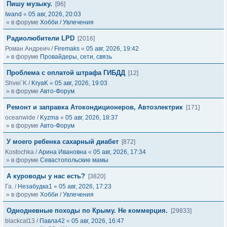
Пишу музыку.
[96]
Iwand
«
05 авг, 2026, 20:03
» в форуме
Хобби / Увлечения
Радиолюбители LPD
[2016]
Роман Андреич
/
Firemaks
«
05 авг, 2026, 19:42
» в форуме
Провайдеры, сети, связь
Проблема с оплатой штрафа ГИБДД
[12]
Shvei`K
/
KryaK
«
05 авг, 2026, 19:03
» в форуме
Авто-Форум
Ремонт и заправка Атокондиционеров, Автоэлектрик
[171]
oceanwide
/
Kyzma
«
05 авг, 2026, 18:37
» в форуме
Авто-Форум
У моего ребенка сахарный диабет
[872]
Kostochka
/
Арина Ивановна
«
05 авг, 2026, 17:34
» в форуме
Севастопольские мамы
А куроводы у нас есть?
[3820]
Га.
/
Незабудка1
«
05 авг, 2026, 17:23
» в форуме
Хобби / Увлечения
Однодневные походы по Крыму. Не коммерция.
[29833]
blackcat13
/
Павла42
«
05 авг, 2026, 16:47