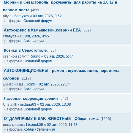
Моряки и Севастополь. Документы для работы на 1.6.17 в
первом посте
[45603]
attyla
/
Sotnykov
«
03 авг, 2026, 9:52
» в форуме
Основной форум
Автосервис в Камышовой,коврики ЕВА
[302]
славуся
«
03 авг, 2026, 8:45
» в форуме
Авто-Форум
Котики в Севастополе.
[36]
степной волк*
/
Round
«
03 авг, 2026, 5:47
» в форуме
Основной форум
АВТОКОНДИЦИОНЕРЫ - ремонт, шумоизоляция, перетяжка
салонов
[2117]
Дмитрий Д.Г.
/
joink
«
02 авг, 2026, 22:34
» в форуме
Авто-Форум
Лазерная коррекция зрения
[542]
Cristalith
/
midana63
«
02 авг, 2026, 13:08
» в форуме
Основной форум
ОТДАМ/ПРИМУ В ДАР. ЖИВОТНЫЕ - Общая тема.
[1526]
инна костюк
/
Lisenok09
«
02 авг, 2026, 11:43
» в форуме
Хобби / Увлечения