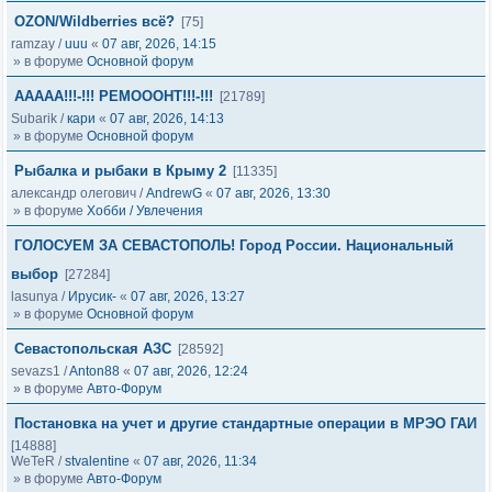
OZON/Wildberries всё?
[75]
ramzay
/
uuu
«
07 авг, 2026, 14:15
» в форуме
Основной форум
ААААА!!!-!!! РЕМОООНТ!!!-!!!
[21789]
Subarik
/
кари
«
07 авг, 2026, 14:13
» в форуме
Основной форум
Рыбалка и рыбаки в Крыму 2
[11335]
александр олегович
/
AndrewG
«
07 авг, 2026, 13:30
» в форуме
Хобби / Увлечения
ГОЛОСУЕМ ЗА СЕВАСТОПОЛЬ! Город России. Национальный
выбор
[27284]
lasunya
/
Ирусик-
«
07 авг, 2026, 13:27
» в форуме
Основной форум
Севастопольская АЗС
[28592]
sevazs1
/
Anton88
«
07 авг, 2026, 12:24
» в форуме
Авто-Форум
Постановка на учет и другие стандартные операции в МРЭО ГАИ
[14888]
WeTeR
/
stvalentine
«
07 авг, 2026, 11:34
» в форуме
Авто-Форум