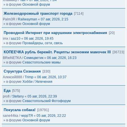
Кламмер
/
Тай
«
07 авг, 2026, 7:04
» в форуме
Основной форум
Железнодорожный транспорт города
[7114]
Palm3R
/
Railwayman
«
07 авг, 2026, 2:15
» в форуме
Основной форум
Проводной Интернет при нарушении электроснабжения
[20]
imx
/
aaz10
«
06 авг, 2026, 19:45
» в форуме
Провайдеры, сети, связь
КОПЕЕЧКА рубль бережёт. Рецепты экономии мамочек III
[36723]
BRюNETKA
/
Семицветик
«
06 авг, 2026, 16:23
» в форуме
Севастопольские мамы
Структура Сознания
[330]
Алексей888
/
Trimp
«
06 авг, 2026, 10:37
» в форуме
Хобби / Увлечения
Еда
[575]
profi
/
Stefany
«
05 авг, 2026, 22:39
» в форуме
Севастопольский Фотофорум
Покусала собака!
[19791]
sane44ka
/
черрТЯ
«
05 авг, 2026, 22:22
» в форуме
Основной форум