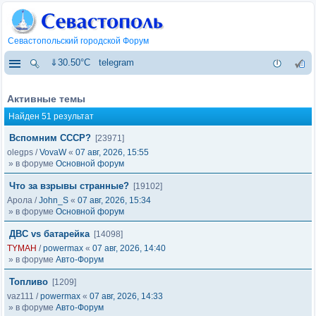
Севастопольский городской Форум
⇓30.50°C
telegram
Активные темы
Найден 51 результат
Вспомним СССР?
[23971]
olegps
/
VovaW
«
07 авг, 2026, 15:55
» в форуме
Основной форум
Что за взрывы странные?
[19102]
Арола
/
John_S
«
07 авг, 2026, 15:34
» в форуме
Основной форум
ДВС vs батарейка
[14098]
TYMAH
/
powermax
«
07 авг, 2026, 14:40
» в форуме
Авто-Форум
Топливо
[1209]
vaz111
/
powermax
«
07 авг, 2026, 14:33
» в форуме
Авто-Форум