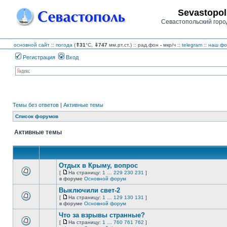
Sevastopol
Севастопольский горо
основной сайт
::
погода
(
⇑31
°C,
⇓747
мм.рт.ст.) :: рад.фон
-
мкр/ч
::
telegram
::
наш фо
Регистрация
Вход
Темы без ответов
|
Активные темы
Список форумов
Активные темы
Отдых в Крыму, вопрос
[
На страницу:
1
…
229
230
231
]
На
В
в форуме
Основной форум
страницу
этой
Выключили свет-2
теме
нет
[
На страницу:
1
…
129
130
131
]
новых
На
В
в форуме
Основной форум
непрочитанных
страницу
этой
сообщений.
Что за взрывы странные?
теме
нет
[
На страницу:
1
…
760
761
762
]
новых
На