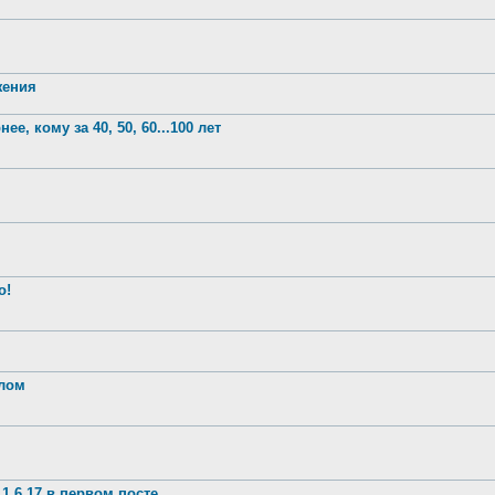
жения
е, кому за 40, 50, 60...100 лет
о!
шлом
1.6.17 в первом посте