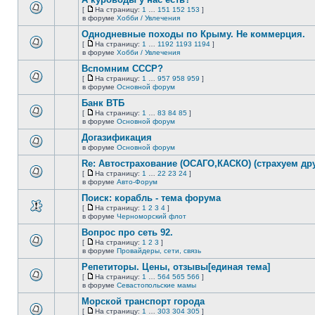
нет
[
На страницу:
1
…
151
152
153
]
новых
На
В
в форуме
Хобби / Увлечения
непрочитанных
страницу
этой
сообщений.
Однодневные походы по Крыму. Не коммерция.
теме
нет
[
На страницу:
1
…
1192
1193
1194
]
новых
На
В
в форуме
Хобби / Увлечения
непрочитанных
страницу
этой
сообщений.
Вспомним СССР?
теме
нет
[
На страницу:
1
…
957
958
959
]
новых
На
В
в форуме
Основной форум
непрочитанных
страницу
этой
сообщений.
Банк ВТБ
теме
нет
[
На страницу:
1
…
83
84
85
]
новых
На
В
в форуме
Основной форум
непрочитанных
страницу
этой
сообщений.
Догазификация
теме
нет
в форуме
Основной форум
В
новых
этой
непрочитанных
Re: Автострахование (ОСАГО,КАСКО) (страхуем дру
теме
сообщений.
[
На страницу:
1
…
22
23
24
]
нет
На
В
в форуме
Авто-Форум
новых
страницу
этой
непрочитанных
Поиск: корабль - тема форума
теме
сообщений.
нет
[
На страницу:
1
2
3
4
]
новых
На
В
в форуме
Черноморский флот
непрочитанных
страницу
этой
сообщений.
Вопрос про сеть 92.
теме
нет
[
На страницу:
1
2
3
]
новых
На
В
в форуме
Провайдеры, сети, связь
непрочитанных
страницу
этой
сообщений.
Репетиторы. Цены, отзывы[единая тема]
теме
нет
[
На страницу:
1
…
564
565
566
]
новых
На
В
в форуме
Севастопольские мамы
непрочитанных
страницу
этой
сообщений.
Морской транспорт города
теме
нет
[
На страницу:
1
…
303
304
305
]