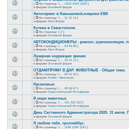
нет
[
На страницу:
1
…
1823
1824
1825
]
новых
На
В
в форуме
Основной форум
непрочитанных
страницу
этой
сообщений.
Автосервис в Камышовой,коврики ЕВА
теме
нет
[
На страницу:
1
…
11
12
13
]
новых
На
В
в форуме
Авто-Форум
непрочитанных
страницу
этой
сообщений.
Котики в Севастополе.
теме
нет
[
На страницу:
1
2
]
новых
На
В
в форуме
Основной форум
непрочитанных
страницу
этой
сообщений.
АВТОКОНДИЦИОНЕРЫ - ремонт, шумоизоляция, пе
теме
нет
[
На страницу:
1
…
83
84
85
]
новых
На
В
в форуме
Авто-Форум
непрочитанных
страницу
этой
сообщений.
Лазерная коррекция зрения
теме
нет
[
На страницу:
1
…
20
21
22
]
новых
На
В
в форуме
Основной форум
непрочитанных
страницу
этой
сообщений.
ОТДАМ/ПРИМУ В ДАР. ЖИВОТНЫЕ - Общая тема.
теме
нет
[
На страницу:
1
…
60
61
62
]
новых
На
В
в форуме
Хобби / Увлечения
непрочитанных
страницу
этой
сообщений.
Насекомые
теме
нет
[
На страницу:
1
…
65
66
67
]
новых
На
В
в форуме
Севастопольский Фотофорум
непрочитанных
страницу
этой
сообщений.
В мире животных
теме
нет
[
На страницу:
1
…
321
322
323
]
новых
На
В
в форуме
Севастопольский Фотофорум
непрочитанных
страницу
этой
сообщений.
День Системного Администратора 2020. 31 июля.
теме
нет
в форуме
Основной форум
В
новых
этой
непрочитанных
Я люблю тебя, троллейбус.
теме
сообщений.
[
На страницу:
1
…
1189
1190
1191
]
нет