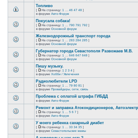
непрочитанных
страницу
этой
сообщений.
Топливо
теме
нет
[
На страницу:
1
…
46
47
48
]
новых
На
В
в форуме
Авто-Форум
непрочитанных
страницу
этой
сообщений.
Покусала собака!
теме
нет
[
На страницу:
1
…
790
791
792
]
новых
На
В
в форуме
Основной форум
непрочитанных
страницу
этой
сообщений.
Железнодорожный транспорт города
теме
нет
[
На страницу:
1
…
283
284
285
]
новых
На
В
в форуме
Основной форум
непрочитанных
страницу
этой
сообщений.
Губернатор города Севастополя Развожаев М.В.
теме
нет
[
На страницу:
1
…
646
647
648
]
новых
На
В
в форуме
Основной форум
непрочитанных
страницу
этой
сообщений.
Пишу музыку.
теме
нет
[
На страницу:
1
2
3
4
]
новых
На
В
в форуме
Хобби / Увлечения
непрочитанных
страницу
этой
сообщений.
Радиолюбители LPD
теме
нет
[
На страницу:
1
…
79
80
81
]
новых
На
В
в форуме
Провайдеры, сети, связь
непрочитанных
страницу
этой
сообщений.
Проблема с оплатой штрафа ГИБДД
теме
нет
в форуме
Авто-Форум
В
новых
этой
непрочитанных
Ремонт и заправка Атокондиционеров, Автоэлект
теме
сообщений.
[
На страницу:
1
…
5
6
7
]
нет
На
В
в форуме
Авто-Форум
новых
страницу
этой
непрочитанных
У моего ребенка сахарный диабет
теме
сообщений.
нет
[
На страницу:
1
…
33
34
35
]
новых
На
В
в форуме
Севастопольские мамы
непрочитанных
страницу
этой
сообщений.
А куроводы у нас есть?
теме