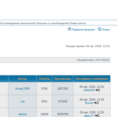
узей-заповедникк героической обороны и освобождения Севастополя
Правила форума
Поиск
Текущее время: 06 авг, 2026, 12:22
Часовой пояс:
UTC+03:00
Автор
Ответы
Просмотры
Последнее сообщение
06 авг, 2026, 12:03
Игорь7000
5765
1057250
ANNA35
Перейти
к
последнему
06 авг, 2026, 12:03
nut
3261
571165
сообщению
Round
Перейти
к
последнему
06 авг, 2026, 11:55
Арола
19026
4978759
сообщению
aleks77