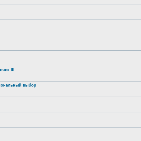
чек III
иональный выбор