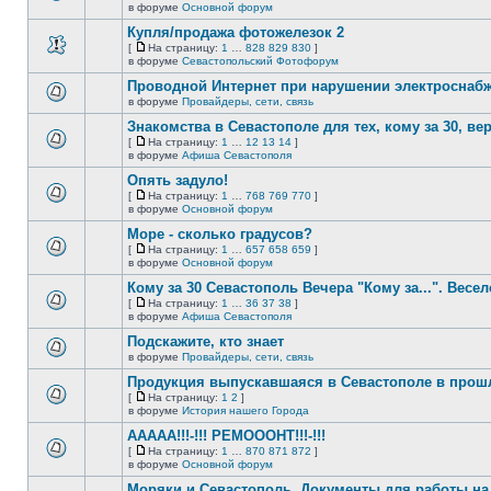
новых
На
В
в форуме
Основной форум
непрочитанных
страницу
этой
сообщений.
Купля/продажа фотожелезок 2
теме
нет
[
На страницу:
1
…
828
829
830
]
новых
На
В
в форуме
Севастопольский Фотофорум
непрочитанных
страницу
этой
сообщений.
Проводной Интернет при нарушении электроснаб
теме
нет
в форуме
Провайдеры, сети, связь
В
новых
этой
непрочитанных
Знакомства в Севастополе для тех, кому за 30, верне
теме
сообщений.
[
На страницу:
1
…
12
13
14
]
нет
На
В
в форуме
Афиша Севастополя
новых
страницу
этой
непрочитанных
Опять задуло!
теме
сообщений.
нет
[
На страницу:
1
…
768
769
770
]
новых
На
В
в форуме
Основной форум
непрочитанных
страницу
этой
сообщений.
Море - сколько градусов?
теме
нет
[
На страницу:
1
…
657
658
659
]
новых
На
В
в форуме
Основной форум
непрочитанных
страницу
этой
сообщений.
Кому за 30 Севастополь Вечера "Кому за...". Весел
теме
нет
[
На страницу:
1
…
36
37
38
]
новых
На
В
в форуме
Афиша Севастополя
непрочитанных
страницу
этой
сообщений.
Подскажите, кто знает
теме
нет
в форуме
Провайдеры, сети, связь
В
новых
этой
непрочитанных
Продукция выпускавшаяся в Севастополе в про
теме
сообщений.
[
На страницу:
1
2
]
нет
На
В
в форуме
История нашего Города
новых
страницу
этой
непрочитанных
ААААА!!!-!!! РЕМОООНТ!!!-!!!
теме
сообщений.
нет
[
На страницу:
1
…
870
871
872
]
новых
На
В
в форуме
Основной форум
непрочитанных
страницу
этой
сообщений.
Моряки и Севастополь. Документы для работы на 
теме