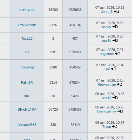
к
последнему
07 авг, 2026, 10:15
пехотинец
16203
2629636
сообщению
John_S
Перейти
к
последнему
07 авг, 2026, 9:39
Станислав*
2126
450194
сообщению
babay
Перейти
к
07 авг, 2026, 8:26
последнему
Tox123
3
407
aaz10
сообщению
Перейти
к
07 авг, 2026, 7:21
последнему
nut
3281
573240
begemott
сообщению
Перейти
к
последнему
07 авг, 2026, 7:04
Кламмер
2186
458522
сообщению
Тай
Перейти
к
последнему
07 авг, 2026, 2:15
Palm3R
7114
978244
сообщению
Railwayman
Перейти
к
06 авг, 2026, 19:45
последнем
imx
20
5425
aaz10
сообщени
Перейти
к
06 авг, 2026, 16:23
последнему
BRюNETKA
36723
5439467
Семицветик
сообщению
Перейти
к
последне
06 авг, 2026, 10:37
Алексей888
330
38119
сообщени
Trimp
Перейти
к
последнему
05 авг, 2026, 22:39