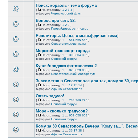
непрочитанных
страницу
этой
сообщений.
Поиск: корабль - тема форума
теме
нет
[
На страницу:
1
2
3
4
]
новых
На
В
в форуме
Черноморский флот
непрочитанных
страницу
этой
сообщений.
Вопрос про сеть 92.
теме
нет
[
На страницу:
1
2
3
]
новых
На
В
в форуме
Провайдеры, сети, связь
непрочитанных
страницу
этой
сообщений.
Репетиторы. Цены, отзывы[единая тема]
теме
нет
[
На страницу:
1
…
564
565
566
]
новых
На
В
в форуме
Севастопольские мамы
непрочитанных
страницу
этой
сообщений.
Морской транспорт города
теме
нет
[
На страницу:
1
…
303
304
305
]
новых
На
В
в форуме
Основной форум
непрочитанных
страницу
этой
сообщений.
Купля/продажа фотожелезок 2
теме
нет
[
На страницу:
1
…
828
829
830
]
новых
На
В
в форуме
Севастопольский Фотофорум
непрочитанных
страницу
этой
сообщений.
Знакомства в Севастополе для тех, кому за 30, верне
теме
нет
[
На страницу:
1
…
12
13
14
]
новых
На
В
в форуме
Афиша Севастополя
непрочитанных
страницу
этой
сообщений.
Опять задуло!
теме
нет
[
На страницу:
1
…
768
769
770
]
новых
На
В
в форуме
Основной форум
непрочитанных
страницу
этой
сообщений.
Море - сколько градусов?
теме
нет
[
На страницу:
1
…
657
658
659
]
новых
На
В
в форуме
Основной форум
непрочитанных
страницу
этой
сообщений.
Кому за 30 Севастополь Вечера "Кому за...". Весел
теме
нет
[
На страницу:
1
…
36
37
38
]
новых
На
В
в форуме
Афиша Севастополя
непрочитанных
страницу
этой