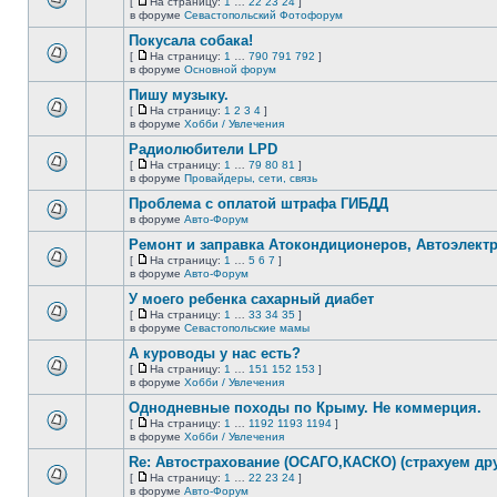
[
На страницу:
1
…
22
23
24
]
новых
На
В
в форуме
Севастопольский Фотофорум
непрочитанных
страницу
этой
сообщений.
Покусала собака!
теме
нет
[
На страницу:
1
…
790
791
792
]
новых
На
В
в форуме
Основной форум
непрочитанных
страницу
этой
сообщений.
Пишу музыку.
теме
нет
[
На страницу:
1
2
3
4
]
новых
На
В
в форуме
Хобби / Увлечения
непрочитанных
страницу
этой
сообщений.
Радиолюбители LPD
теме
нет
[
На страницу:
1
…
79
80
81
]
новых
На
В
в форуме
Провайдеры, сети, связь
непрочитанных
страницу
этой
сообщений.
Проблема с оплатой штрафа ГИБДД
теме
нет
в форуме
Авто-Форум
В
новых
этой
непрочитанных
Ремонт и заправка Атокондиционеров, Автоэлект
теме
сообщений.
[
На страницу:
1
…
5
6
7
]
нет
На
В
в форуме
Авто-Форум
новых
страницу
этой
непрочитанных
У моего ребенка сахарный диабет
теме
сообщений.
нет
[
На страницу:
1
…
33
34
35
]
новых
На
В
в форуме
Севастопольские мамы
непрочитанных
страницу
этой
сообщений.
А куроводы у нас есть?
теме
нет
[
На страницу:
1
…
151
152
153
]
новых
На
В
в форуме
Хобби / Увлечения
непрочитанных
страницу
этой
сообщений.
Однодневные походы по Крыму. Не коммерция.
теме
нет
[
На страницу:
1
…
1192
1193
1194
]
новых
На
В
в форуме
Хобби / Увлечения
непрочитанных
страницу
этой
сообщений.
Re: Автострахование (ОСАГО,КАСКО) (страхуем дру
теме
нет
[
На страницу:
1
…
22
23
24
]
новых
На
В
в форуме
Авто-Форум