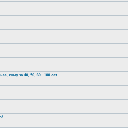
е, кому за 40, 50, 60...100 лет
о!