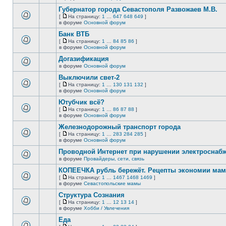
непрочитанных
страницу
этой
сообщений.
Губернатор города Севастополя Развожаев М.В.
теме
нет
[
На страницу:
1
…
647
648
649
]
новых
На
В
в форуме
Основной форум
непрочитанных
страницу
этой
сообщений.
Банк ВТБ
теме
нет
[
На страницу:
1
…
84
85
86
]
новых
На
В
в форуме
Основной форум
непрочитанных
страницу
этой
сообщений.
Догазификация
теме
нет
в форуме
Основной форум
В
новых
этой
непрочитанных
Выключили свет-2
теме
сообщений.
[
На страницу:
1
…
130
131
132
]
нет
На
В
в форуме
Основной форум
новых
страницу
этой
непрочитанных
Ютубчик всё?
теме
сообщений.
нет
[
На страницу:
1
…
86
87
88
]
новых
На
В
в форуме
Основной форум
непрочитанных
страницу
этой
сообщений.
Железнодорожный транспорт города
теме
нет
[
На страницу:
1
…
283
284
285
]
новых
На
В
в форуме
Основной форум
непрочитанных
страницу
этой
сообщений.
Проводной Интернет при нарушении электроснаб
теме
нет
в форуме
Провайдеры, сети, связь
В
новых
этой
непрочитанных
КОПЕЕЧКА рубль бережёт. Рецепты экономии мамо
теме
сообщений.
[
На страницу:
1
…
1467
1468
1469
]
нет
На
В
в форуме
Севастопольские мамы
новых
страницу
этой
непрочитанных
Структура Сознания
теме
сообщений.
нет
[
На страницу:
1
…
12
13
14
]
новых
На
В
в форуме
Хобби / Увлечения
непрочитанных
страницу
этой
сообщений.
Еда
теме
нет