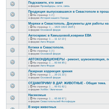
сообщений.
Подскажите, кто знает
теме
нет
в форуме
Провайдеры, сети, связь
В
новых
этой
непрочитанных
Продукция выпускавшаяся в Севастополе в про
теме
сообщений.
[
На страницу:
1
2
]
нет
На
В
в форуме
История нашего Города
новых
страницу
этой
непрочитанных
Моряки и Севастополь. Документы для работы на 
теме
сообщений.
нет
[
На страницу:
1
…
1823
1824
1825
]
новых
На
В
в форуме
Основной форум
непрочитанных
страницу
этой
сообщений.
Автосервис в Камышовой,коврики ЕВА
теме
нет
[
На страницу:
1
…
11
12
13
]
новых
На
В
в форуме
Авто-Форум
непрочитанных
страницу
этой
сообщений.
Котики в Севастополе.
теме
нет
[
На страницу:
1
2
]
новых
На
В
в форуме
Основной форум
непрочитанных
страницу
этой
сообщений.
АВТОКОНДИЦИОНЕРЫ - ремонт, шумоизоляция, пе
теме
нет
[
На страницу:
1
…
83
84
85
]
новых
На
В
в форуме
Авто-Форум
непрочитанных
страницу
этой
сообщений.
Лазерная коррекция зрения
теме
нет
[
На страницу:
1
…
20
21
22
]
новых
На
В
в форуме
Основной форум
непрочитанных
страницу
этой
сообщений.
ОТДАМ/ПРИМУ В ДАР. ЖИВОТНЫЕ - Общая тема.
теме
нет
[
На страницу:
1
…
60
61
62
]
новых
На
В
в форуме
Хобби / Увлечения
непрочитанных
страницу
этой
сообщений.
Насекомые
теме
нет
[
На страницу:
1
…
65
66
67
]
новых
На
В
в форуме
Севастопольский Фотофорум
непрочитанных
страницу
этой
сообщений.
В мире животных
теме