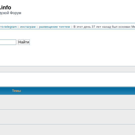
.info
дской Форум
то-telegram
::
инстаграм
::
размещение топ-тем
:: В этот день 37 лет назад был основан 
Темы