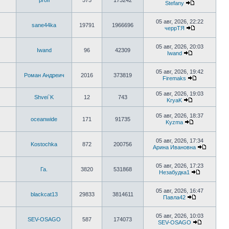
profi
575
173242
сообщению
Stefany
Перейти
к
последнему
05 авг, 2026, 22:22
sane44ka
19791
1966696
сообщению
черрТЯ
Перейти
к
последнему
05 авг, 2026, 20:03
Iwand
96
42309
сообщению
Iwand
Перейти
к
последнему
05 авг, 2026, 19:42
Роман Андреич
2016
373819
сообщению
Firemaks
Перейти
к
05 авг, 2026, 19:03
последнему
Shvei`K
12
743
KryaK
сообщению
Перейти
к
05 авг, 2026, 18:37
последнему
oceanwide
171
91735
Kyzma
сообщению
Перейти
к
последнему
05 авг, 2026, 17:34
Kostochka
872
200756
сообщению
Арина Ивановна
Перейти
к
последн
05 авг, 2026, 17:23
Га.
3820
531868
сообще
Незабудка1
Перейти
к
последнем
05 авг, 2026, 16:47
blackcat13
29833
3814611
сообщени
Павла42
Перейти
к
последнему
05 авг, 2026, 10:03
SEV-OSAGO
587
174073
сообщению
SEV-OSAGO
Перейти