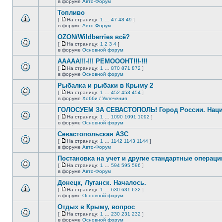
В
в форуме
Авто-Форум
непрочитанных
страницу
этой
сообщений.
Топливо
теме
нет
[
На страницу:
1
…
47
48
49
]
новых
На
В
в форуме
Авто-Форум
непрочитанных
страницу
этой
сообщений.
OZON/Wildberries всё?
теме
нет
[
На страницу:
1
2
3
4
]
новых
На
В
в форуме
Основной форум
непрочитанных
страницу
этой
сообщений.
ААААА!!!-!!! РЕМОООНТ!!!-!!!
теме
нет
[
На страницу:
1
…
870
871
872
]
новых
На
В
в форуме
Основной форум
непрочитанных
страницу
этой
сообщений.
Рыбалка и рыбаки в Крыму 2
теме
нет
[
На страницу:
1
…
452
453
454
]
новых
На
В
в форуме
Хобби / Увлечения
непрочитанных
страницу
этой
сообщений.
ГОЛОСУЕМ ЗА СЕВАСТОПОЛЬ! Город России. Нац
теме
нет
[
На страницу:
1
…
1090
1091
1092
]
новых
На
В
в форуме
Основной форум
непрочитанных
страницу
этой
сообщений.
Севастопольская АЗС
теме
нет
[
На страницу:
1
…
1142
1143
1144
]
новых
На
В
в форуме
Авто-Форум
непрочитанных
страницу
этой
сообщений.
Постановка на учет и другие стандартные операц
теме
нет
[
На страницу:
1
…
594
595
596
]
новых
На
В
в форуме
Авто-Форум
непрочитанных
страницу
этой
сообщений.
Донецк, Луганск. Началось.
теме
нет
[
На страницу:
1
…
630
631
632
]
новых
На
В
в форуме
Основной форум
непрочитанных
страницу
этой
сообщений.
Отдых в Крыму, вопрос
теме
нет
[
На страницу:
1
…
230
231
232
]
новых
На
В
в форуме
Основной форум