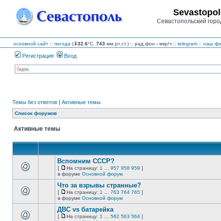
Sevastopol
Севастопольский горо
основной сайт
::
погода
(
⇓32.6
°C,
743
мм.рт.ст.) :: рад.фон
-
мкр/ч
::
telegram
::
наш фо
Регистрация
Вход
Темы без ответов
|
Активные темы
Список форумов
Активные темы
Вспомним СССР?
[
На страницу:
1
…
957
958
959
]
На
В
в форуме
Основной форум
страницу
этой
Что за взрывы странные?
теме
нет
[
На страницу:
1
…
763
764
765
]
новых
На
В
в форуме
Основной форум
непрочитанных
страницу
этой
сообщений.
ДВС vs батарейка
теме
нет
[
На страницу:
1
…
562
563
564
]
новых
На