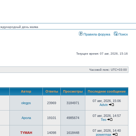
Международный день маяка
Правила форума
Поиск
Текущее время: 07 авг, 2026, 15:16
Часовой пояс:
UTC+03:00
Автор
Ответы
Просмотры
Последнее сообщение
07 авг, 2026, 15:06
olegps
23969
3184971
Advin
Перейти
к
последнему
07 авг, 2026, 14:57
Арола
19101
4985674
сообщению
Тео
Перейти
к
последнему
07 авг, 2026, 14:40
TYMAH
14098
1618448
сообщению
powermax