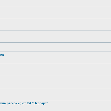
рик
гие регионы) от СА "Эксперт"