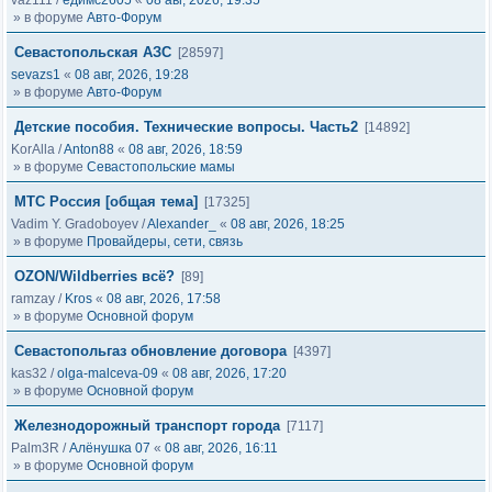
vaz111
/
едимс2605
«
08 авг, 2026, 19:35
» в форуме
Авто-Форум
Севастопольская АЗС
[28597]
sevazs1
«
08 авг, 2026, 19:28
» в форуме
Авто-Форум
Детские пособия. Технические вопросы. Часть2
[14892]
KorAlla
/
Anton88
«
08 авг, 2026, 18:59
» в форуме
Севастопольские мамы
МТС Россия [общая тема]
[17325]
Vadim Y. Gradoboyev
/
Alexander_
«
08 авг, 2026, 18:25
» в форуме
Провайдеры, сети, связь
OZON/Wildberries всё?
[89]
ramzay
/
Kros
«
08 авг, 2026, 17:58
» в форуме
Основной форум
Севастопольгаз обновление договора
[4397]
kas32
/
olga-malceva-09
«
08 авг, 2026, 17:20
» в форуме
Основной форум
Железнодорожный транспорт города
[7117]
Palm3R
/
Алёнушка 07
«
08 авг, 2026, 16:11
» в форуме
Основной форум