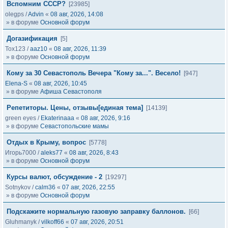
Вспомним СССР?
[23985]
olegps
/
Advin
«
08 авг, 2026, 14:08
» в форуме
Основной форум
Догазификация
[5]
Tox123
/
aaz10
«
08 авг, 2026, 11:39
» в форуме
Основной форум
Кому за 30 Севастополь Вечера "Кому за...". Весело!
[947]
Elena-S
«
08 авг, 2026, 10:45
» в форуме
Афиша Севастополя
Репетиторы. Цены, отзывы[единая тема]
[14139]
green eyes
/
Ekaterinaaa
«
08 авг, 2026, 9:16
» в форуме
Севастопольские мамы
Отдых в Крыму, вопрос
[5778]
Игорь7000
/
aleks77
«
08 авг, 2026, 8:43
» в форуме
Основной форум
Курсы валют, обсуждение - 2
[19297]
Sotnykov
/
calm36
«
07 авг, 2026, 22:55
» в форуме
Основной форум
Подскажите нормальную газовую заправку баллонов.
[66]
Gluhmanyk
/
vilkoff66
«
07 авг, 2026, 20:51