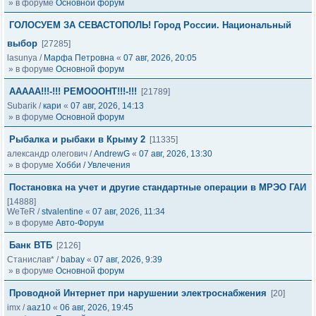
» в форуме
Основной форум
ГОЛОСУЕМ ЗА СЕВАСТОПОЛЬ! Город России. Национальный
выбор
[27285]
lasunya
/
Марфа Петровна
«
07 авг, 2026, 20:05
» в форуме
Основной форум
ААААА!!!-!!! РЕМОООНТ!!!-!!!
[21789]
Subarik
/
кари
«
07 авг, 2026, 14:13
» в форуме
Основной форум
Рыбалка и рыбаки в Крыму 2
[11335]
александр олегович
/
AndrewG
«
07 авг, 2026, 13:30
» в форуме
Хобби / Увлечения
Постановка на учет и другие стандартные операции в МРЭО ГАИ
[14888]
WeTeR
/
stvalentine
«
07 авг, 2026, 11:34
» в форуме
Авто-Форум
Банк ВТБ
[2126]
Станислав*
/
babay
«
07 авг, 2026, 9:39
» в форуме
Основной форум
Проводной Интернет при нарушении электроснабжения
[20]
imx
/
aaz10
«
06 авг, 2026, 19:45