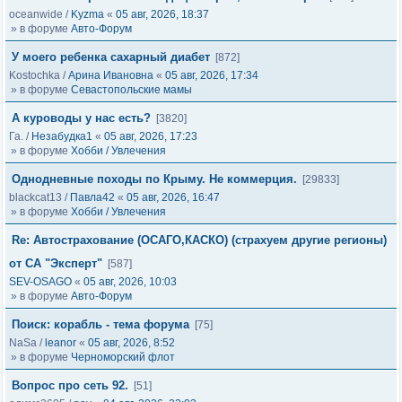
oceanwide
/
Kyzma
«
05 авг, 2026, 18:37
» в форуме
Авто-Форум
У моего ребенка сахарный диабет
[872]
Kostochka
/
Арина Ивановна
«
05 авг, 2026, 17:34
» в форуме
Севастопольские мамы
А куроводы у нас есть?
[3820]
Га.
/
Незабудка1
«
05 авг, 2026, 17:23
» в форуме
Хобби / Увлечения
Однодневные походы по Крыму. Не коммерция.
[29833]
blackcat13
/
Павла42
«
05 авг, 2026, 16:47
» в форуме
Хобби / Увлечения
Re: Автострахование (ОСАГО,КАСКО) (страхуем другие регионы)
от СА "Эксперт"
[587]
SEV-OSAGO
«
05 авг, 2026, 10:03
» в форуме
Авто-Форум
Поиск: корабль - тема форума
[75]
NaSa
/
leanor
«
05 авг, 2026, 8:52
» в форуме
Черноморский флот
Вопрос про сеть 92.
[51]