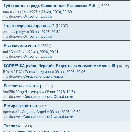
Губернатор города Севастополя Развожаев М.В.
[16206]
пехотинец
/
knnk007
«
08 авг, 2026, 21:39
» в форуме
Основной форум
Что за взрывы странные?
[19207]
Арола
/
polly4
«
08 авг, 2026, 20:58
» в форуме
Основной форум
Выключили свет-2
[3301]
nut
/
DeniSov
«
08 авг, 2026, 20:11
» в форуме
Основной форум
КОПЕЕЧКА рубль бережёт. Рецепты экономии мамочек III
[36726]
BRюNETKA
/
ЕленаШадрина
«
08 авг, 2026, 20:06
» в форуме
Севастопольские мамы
Рассветы / закаты )
[3981]
VadZila
/
AngelinaAngel
«
08 авг, 2026, 19:54
» в форуме
Севастопольский Фотофорум
В мире животных
[8059]
прохожий
/
AngelinaAngel
«
08 авг, 2026, 19:52
» в форуме
Севастопольский Фотофорум
Топливо
[1233]