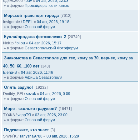
едимс2605
/
pav
«
04 авг, 2026, 22:03
» в форуме
Провайдеры, сети, связь
Морской транспорт города
[7612]
invigorate
/
DEEL
«
04 авг, 2026, 19:18
» в форуме
Основной форум
Купля/продажа фотожелезок 2
[20749]
NeKto
/
bijou
«
04 авг, 2026, 15:17
» в форуме
Севастопольский Фотофорум
Знакомства в Севастополе для тех, кому за 30, вернее, кому за
40, 50, 60...100 лет
[343]
Elena-S
«
04 авг, 2026, 11:46
» в форуме
Афиша Севастополя
Опять задуло!
[19232]
Dmitriy_BEl
/
sezak
«
04 авг, 2026, 0:09
» в форуме
Основной форум
Море - сколько градусов?
[16471]
TY4KA
/
черрТЯ
«
03 авг, 2026, 23:00
» в форуме
Основной форум
Подскажите, кто знает
[3]
Shvei`K
/
Tanysha9788
«
03 авг, 2026, 15:29