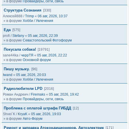
» в форуме
Провайдеры, сети, связь
Структура Сознания
[330]
Алексей888
/
Trimp
«
06 авг, 2026, 10:37
» в форуме
Хобби / Увлечения
Еда
[575]
profi
/
Stefany
«
05 авг, 2026, 22:39
» в форуме
Севастопольский Фотофорум
Покусала собака!
[19791]
sane44ka
/
черрТЯ
«
05 авг, 2026, 22:22
» в форуме
Основной форум
Пишу музыку.
[96]
Iwand
«
05 авг, 2026, 20:03
» в форуме
Хобби / Увлечения
Радиолюбители LPD
[2016]
Роман Андреич
/
Firemaks
«
05 авг, 2026, 19:42
» в форуме
Провайдеры, сети, связь
Проблема с оплатой штрафа ГИБДД
[12]
Shvei`K
/
KryaK
«
05 авг, 2026, 19:03
» в форуме
Авто-Форум
Ремонт и заправка Атокондиционеров, Автоэлектрик
[171]