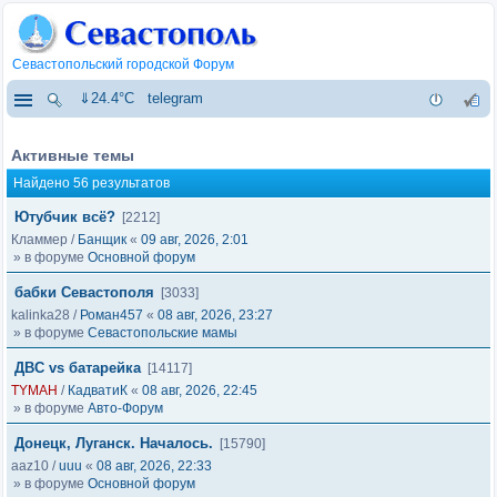
Севастопольский городской Форум
⇓24.4°C
telegram
Активные темы
Найдено 56 результатов
Ютубчик всё?
[2212]
Кламмер
/
Банщик
«
09 авг, 2026, 2:01
» в форуме
Основной форум
бабки Севастополя
[3033]
kalinka28
/
Роман457
«
08 авг, 2026, 23:27
» в форуме
Севастопольские мамы
ДВС vs батарейка
[14117]
TYMAH
/
КадватиК
«
08 авг, 2026, 22:45
» в форуме
Авто-Форум
Донецк, Луганск. Началось.
[15790]
aaz10
/
uuu
«
08 авг, 2026, 22:33
» в форуме
Основной форум