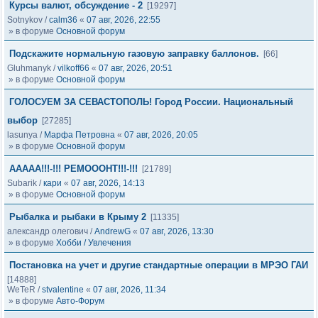
Курсы валют, обсуждение - 2
[19297]
Sotnykov
/
calm36
«
07 авг, 2026, 22:55
» в форуме
Основной форум
Подскажите нормальную газовую заправку баллонов.
[66]
Gluhmanyk
/
vilkoff66
«
07 авг, 2026, 20:51
» в форуме
Основной форум
ГОЛОСУЕМ ЗА СЕВАСТОПОЛЬ! Город России. Национальный
выбор
[27285]
lasunya
/
Марфа Петровна
«
07 авг, 2026, 20:05
» в форуме
Основной форум
ААААА!!!-!!! РЕМОООНТ!!!-!!!
[21789]
Subarik
/
кари
«
07 авг, 2026, 14:13
» в форуме
Основной форум
Рыбалка и рыбаки в Крыму 2
[11335]
александр олегович
/
AndrewG
«
07 авг, 2026, 13:30
» в форуме
Хобби / Увлечения
Постановка на учет и другие стандартные операции в МРЭО ГАИ
[14888]
WeTeR
/
stvalentine
«
07 авг, 2026, 11:34
» в форуме
Авто-Форум