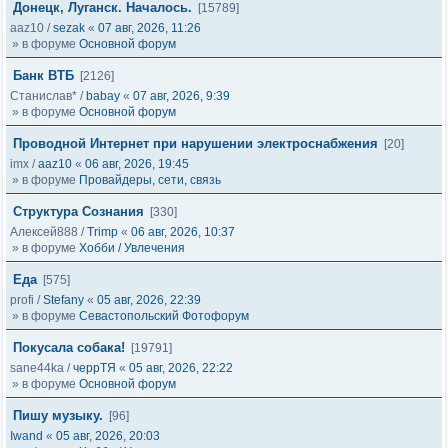
Донецк, Луганск. Началось.
[15789]
aaz10
/
sezak
«
07 авг, 2026, 11:26
» в форуме
Основной форум
Банк ВТБ
[2126]
Станислав*
/
babay
«
07 авг, 2026, 9:39
» в форуме
Основной форум
Проводной Интернет при нарушении электроснабжения
[20]
imx
/
aaz10
«
06 авг, 2026, 19:45
» в форуме
Провайдеры, сети, связь
Структура Сознания
[330]
Алексей888
/
Trimp
«
06 авг, 2026, 10:37
» в форуме
Хобби / Увлечения
Еда
[575]
profi
/
Stefany
«
05 авг, 2026, 22:39
» в форуме
Севастопольский Фотофорум
Покусала собака!
[19791]
sane44ka
/
черрТЯ
«
05 авг, 2026, 22:22
» в форуме
Основной форум
Пишу музыку.
[96]
Iwand
«
05 авг, 2026, 20:03