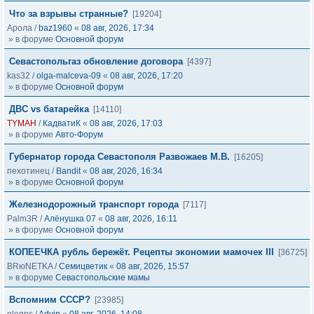
Что за взрывы странные?
[19204]
Арола
/
baz1960
«
08 авг, 2026, 17:34
» в форуме
Основной форум
Севастопольгаз обновление договора
[4397]
kas32
/
olga-malceva-09
«
08 авг, 2026, 17:20
» в форуме
Основной форум
ДВС vs батарейка
[14110]
TYMAH
/
КадватиК
«
08 авг, 2026, 17:03
» в форуме
Авто-Форум
Губернатор города Севастополя Развожаев М.В.
[16205]
пехотинец
/
Bandit
«
08 авг, 2026, 16:34
» в форуме
Основной форум
Железнодорожный транспорт города
[7117]
Palm3R
/
Алёнушка 07
«
08 авг, 2026, 16:11
» в форуме
Основной форум
КОПЕЕЧКА рубль бережёт. Рецепты экономии мамочек III
[36725]
BRюNETKA
/
Семицветик
«
08 авг, 2026, 15:57
» в форуме
Севастопольские мамы
Вспомним СССР?
[23985]