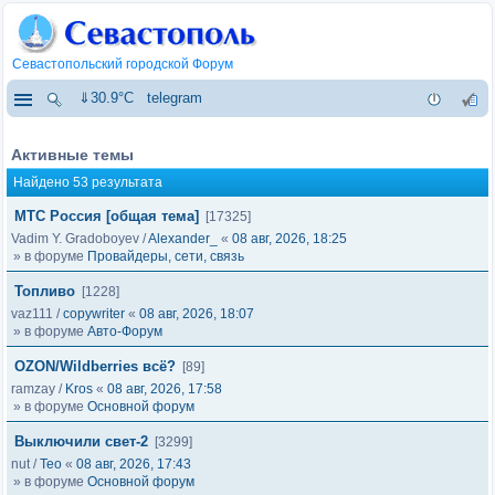
Севастопольский городской Форум
⇓30.9°C
telegram
Активные темы
Найдено 53 результата
МТС Россия [общая тема]
[17325]
Vadim Y. Gradoboyev
/
Alexander_
«
08 авг, 2026, 18:25
» в форуме
Провайдеры, сети, связь
Топливо
[1228]
vaz111
/
copywriter
«
08 авг, 2026, 18:07
» в форуме
Авто-Форум
OZON/Wildberries всё?
[89]
ramzay
/
Kros
«
08 авг, 2026, 17:58
» в форуме
Основной форум
Выключили свет-2
[3299]
nut
/
Тео
«
08 авг, 2026, 17:43
» в форуме
Основной форум