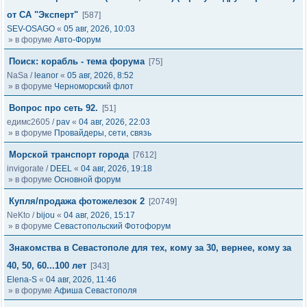
от СА "Эксперт"
[587]
SEV-OSAGO
«
05 авг, 2026, 10:03
» в форуме
Авто-Форум
Поиск: корабль - тема форума
[75]
NaSa
/
leanor
«
05 авг, 2026, 8:52
» в форуме
Черноморский флот
Вопрос про сеть 92.
[51]
едимс2605
/
pav
«
04 авг, 2026, 22:03
» в форуме
Провайдеры, сети, связь
Морской транспорт города
[7612]
invigorate
/
DEEL
«
04 авг, 2026, 19:18
» в форуме
Основной форум
Купля/продажа фотожелезок 2
[20749]
NeKto
/
bijou
«
04 авг, 2026, 15:17
» в форуме
Севастопольский Фотофорум
Знакомства в Севастополе для тех, кому за 30, вернее, кому за
40, 50, 60...100 лет
[343]
Elena-S
«
04 авг, 2026, 11:46
» в форуме
Афиша Севастополя