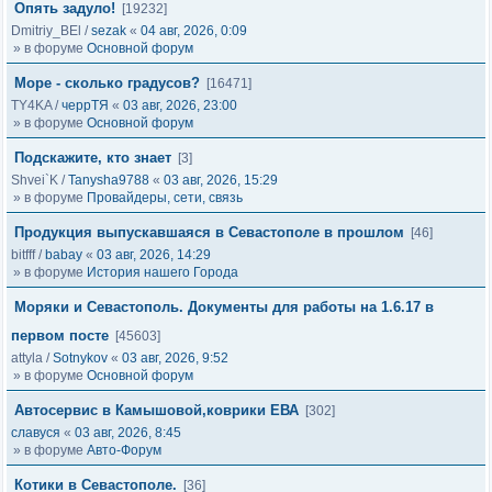
Опять задуло!
[19232]
Dmitriy_BEl
/
sezak
«
04 авг, 2026, 0:09
» в форуме
Основной форум
Море - сколько градусов?
[16471]
TY4KA
/
черрТЯ
«
03 авг, 2026, 23:00
» в форуме
Основной форум
Подскажите, кто знает
[3]
Shvei`K
/
Tanysha9788
«
03 авг, 2026, 15:29
» в форуме
Провайдеры, сети, связь
Продукция выпускавшаяся в Севастополе в прошлом
[46]
bitfff
/
babay
«
03 авг, 2026, 14:29
» в форуме
История нашего Города
Моряки и Севастополь. Документы для работы на 1.6.17 в
первом посте
[45603]
attyla
/
Sotnykov
«
03 авг, 2026, 9:52
» в форуме
Основной форум
Автосервис в Камышовой,коврики ЕВА
[302]
славуся
«
03 авг, 2026, 8:45
» в форуме
Авто-Форум
Котики в Севастополе.
[36]