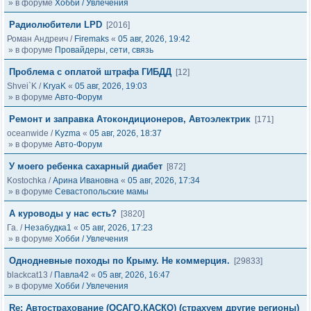
» в форуме
Хобби / Увлечения
Радиолюбители LPD
[2016]
Роман Андреич
/
Firemaks
«
05 авг, 2026, 19:42
» в форуме
Провайдеры, сети, связь
Проблема с оплатой штрафа ГИБДД
[12]
Shvei`K
/
KryaK
«
05 авг, 2026, 19:03
» в форуме
Авто-Форум
Ремонт и заправка Атокондиционеров, Автоэлектрик
[171]
oceanwide
/
Kyzma
«
05 авг, 2026, 18:37
» в форуме
Авто-Форум
У моего ребенка сахарный диабет
[872]
Kostochka
/
Арина Ивановна
«
05 авг, 2026, 17:34
» в форуме
Севастопольские мамы
А куроводы у нас есть?
[3820]
Га.
/
Незабудка1
«
05 авг, 2026, 17:23
» в форуме
Хобби / Увлечения
Однодневные походы по Крыму. Не коммерция.
[29833]
blackcat13
/
Павла42
«
05 авг, 2026, 16:47
» в форуме
Хобби / Увлечения
Re: Автострахование (ОСАГО,КАСКО) (страхуем другие регионы)