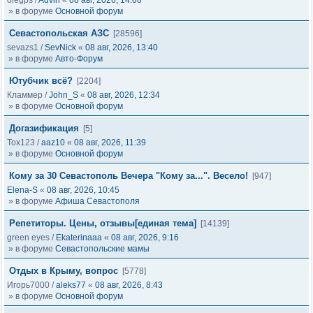
olegps
/
Advin
«
08 авг, 2026, 14:08
» в форуме
Основной форум
Севастопольская АЗС
[28596]
sevazs1
/
SevNick
«
08 авг, 2026, 13:40
» в форуме
Авто-Форум
Ютубчик всё?
[2204]
Кламмер
/
John_S
«
08 авг, 2026, 12:34
» в форуме
Основной форум
Догазификация
[5]
Tox123
/
aaz10
«
08 авг, 2026, 11:39
» в форуме
Основной форум
Кому за 30 Севастополь Вечера "Кому за...". Весело!
[947]
Elena-S
«
08 авг, 2026, 10:45
» в форуме
Афиша Севастополя
Репетиторы. Цены, отзывы[единая тема]
[14139]
green eyes
/
Ekaterinaaa
«
08 авг, 2026, 9:16
» в форуме
Севастопольские мамы
Отдых в Крыму, вопрос
[5778]
Игорь7000
/
aleks77
«
08 авг, 2026, 8:43
» в форуме
Основной форум